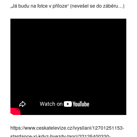
„Já budu na fotce v příloze“ (nevešel se do záběru…)
https://www.ceskatelevize.cz/ivysilani/12701251153-
stardance-xi-kdyz-hvezdy-tanci/22125400330-