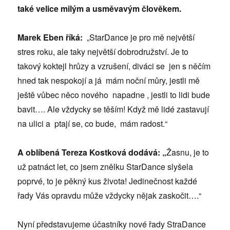
také velice milým a usměvavým člověkem.
Marek Eben říká:
„StarDance je pro mě největší
stres roku, ale taky největší dobrodružství. Je to
takový koktejl hrůzy a vzrušení, diváci se jen s něčím
hned tak nespokojí a já mám noční můry, jestli mě
ještě vůbec něco nového napadne , jestli to lidi bude
bavit…. Ale vždycky se těším! Když mě lidé zastavují
na ulici a ptají se, co bude, mám radost.“
A oblíbená Tereza Kostková dodává: „
Žasnu, je to
už patnáct let, co jsem znělku StarDance slyšela
poprvé, to je pěkný kus života! Jedinečnost každé
řady Vás opravdu může vždycky nějak zaskočit….“
Nyní představujeme účastníky nové řady StraDance