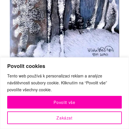
Hned dvojici přání zaslala rovněž malířka a spisovatelka Alžběta
Povolit cookies
Vlčková, s níž jste si u nás mohli přečíst rozhovor od 15. 4. 2018
Tento web používá k personalizaci reklam a analýze
a současně i soutěžit o tři její knížky „Sfumato“
návštěvnosti soubory cookie. Kliknutím na “Povolit vše”
povolíte všechny cookie.
Povolit vše
Zakázat