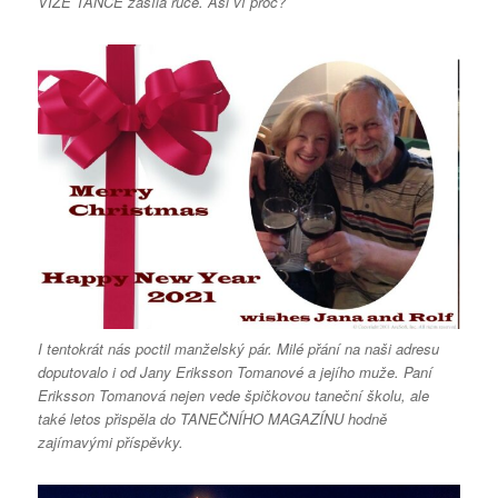
VIZE TANCE zasílá ruce. Asi ví proč?
I tentokrát nás poctil manželský pár. Milé přání na naši adresu
doputovalo i od Jany Eriksson Tomanové a jejího muže. Paní
Eriksson Tomanová nejen vede špičkovou taneční školu, ale
také letos přispěla do TANEČNÍHO MAGAZÍNU hodně
zajímavými příspěvky.