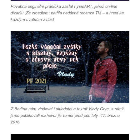
Půvabná originální přáníčka zaslal FysioART, jehož on-line
divadlu „Za zrcadlem“ patřila nedávná recenze TM – a hned ke
každým svátkům zvlášť
Z Berlína nám vinšoval i skladatel a textař Vlady Gryc, s nímž
jsme publikovali rozhovor již téměř před pěti lety -17. března
2016