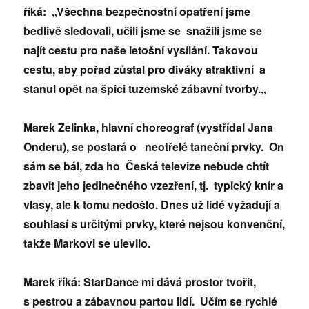
říká: „Všechna bezpečnostní opatření jsme
bedlivě sledovali, učili jsme se snažili jsme se
najít cestu pro naše letošní vysílání. Takovou
cestu, aby pořad zůstal pro diváky atraktivní a
stanul opět na špici tuzemské zábavní tvorby.„
Marek Zelinka, hlavní choreograf (vystřídal Jana
Onderu), se postará o neotřelé taneční prvky. On
sám se bál, zda ho Česká televize nebude chtít
zbavit jeho jedinečného vzezření, tj. typický knír a
vlasy, ale k tomu nedošlo. Dnes už lidé vyžadují a
souhlasí s určitými prvky, které nejsou konvenční,
takže Markovi se ulevilo.
Marek říká: StarDance mi dává prostor tvořit,
s pestrou a zábavnou partou lidí. Učím se rychlé