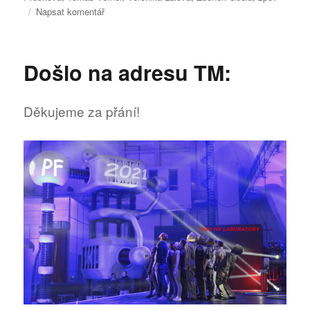
pro
Napsat komentář
text
s
názvem
Došlo na adresu TM:
11.
ročník
StarDance
Děkujeme za přání!
je
právě
tu!