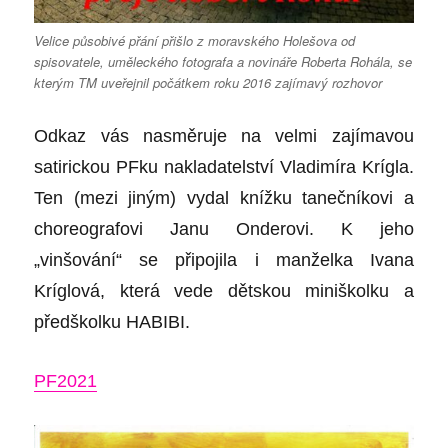
Velice působivé přání přišlo z moravského Holešova od
spisovatele, uměleckého fotografa a novináře Roberta Rohála, se
kterým TM uveřejnil počátkem roku 2016 zajímavý rozhovor
Odkaz vás nasměruje na velmi zajímavou
satirickou PFku nakladatelství Vladimíra Krígla.
Ten (mezi jiným) vydal knížku tanečníkovi a
choreografovi Janu Onderovi. K jeho
„vinšování“ se připojila i manželka Ivana
Kríglová, která vede dětskou miniškolku a
předškolku HABIBI.
PF2021