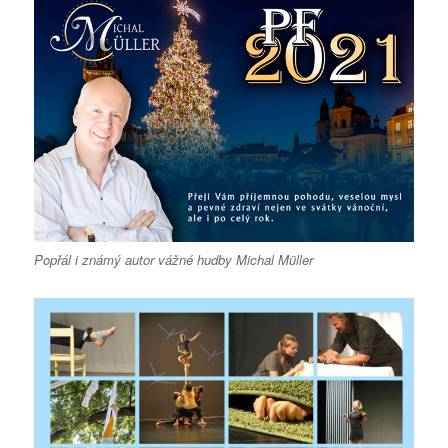
Popřál i známý autor vážné hudby Michal Müller