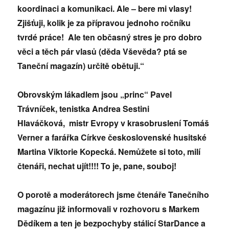
koordinaci a komunikaci. Ale – bere mi vlasy!
Zjišťuji, kolik je za přípravou jednoho ročníku
tvrdé práce! Ale ten občasný stres je pro dobro
věci a těch pár vlasů (děda Vševěda? ptá se
Taneční magazín) určitě obětuji.“
Obrovským lákadlem jsou „princ“ Pavel
Trávníček, tenistka Andrea Sestini
Hlaváčková, mistr Evropy v krasobruslení Tomáš
Verner a farářka Církve československé husitské
Martina Viktorie Kopecká. Nemůžete si toto, milí
čtenáři, nechat ujít!!!! To je, pane, souboj!
O porotě a moderátorech jsme čtenáře Tanečního
magazínu již informovali v rozhovoru s Markem
Dědíkem a ten je bezpochyby stálicí StarDance a