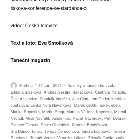
tiskova-konference-ke-stardance-xi
video: Česká televize
Text a foto: Eva Smolíková
Taneční magazín
Autor:
Publikováno:
Rubriky:
Štítky:
Martina
17 září, 2021
Novinky z tanečního světa
adriana mašková
,
Andrea Sestini Hlaváčková
,
Centrum Paraple
,
Česká televize
,
Dominik Vodička
,
Jan Cina
,
Jan Onder
,
kristýna
coufalová
,
Lenka Nora Návorková
,
Marek dědík
,
marek eben
,
Marika Šoposká
,
Martin Prágr
,
Martina Viktorie Kopecká
,
Michal
Necpál
,
Mirai Navrátil
,
pandemie.
,
Pavel Trávníček
,
Petr Dvořák
,
Richard Genzer
,
Robin Ondráček
,
Simona Babčáková
,
StarDance
,
tanec
,
Tereza Černochová
,
tereza kostková
,
Tereza
Prucková
,
Tomáš Verner
,
Veronika Lálová
,
Zdeněk Godla
,
zpěv