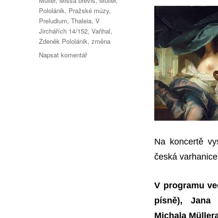
Müller
,
Missa brevis
,
Müller
,
Pololánik
,
Pražské múzy
,
Preludium
,
Thaleia
,
V
Jirchářích 14/152
,
Vaňhal
,
Zdeněk Pololánik
,
změna
pro
Napsat komentář
text
s
názvem
PRAŽSKÉ
MÚZY
nově
a
v
Na koncertě vy
novém
česká varhanic
V programu več
písně), Jana 
Michala Müllera