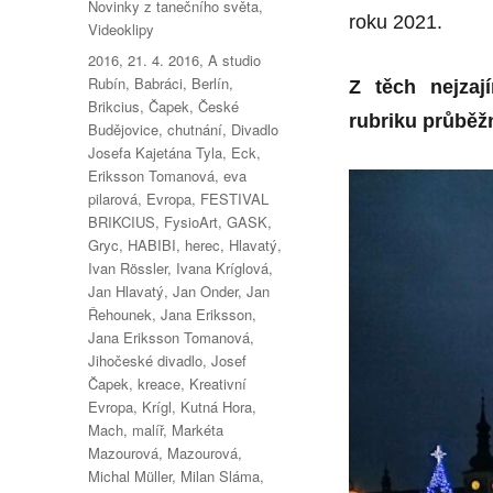
Rubriky:
Novinky z tanečního světa
,
roku 2021.
Videoklipy
Štítky:
2016
,
21. 4. 2016
,
A studio
Rubín
,
Babráci
,
Berlín
,
Z těch nejzaj
Brikcius
,
Čapek
,
České
rubriku
průběž
Budějovice
,
chutnání
,
Divadlo
Josefa Kajetána Tyla
,
Eck
,
Eriksson Tomanová
,
eva
pilarová
,
Evropa
,
FESTIVAL
BRIKCIUS
,
FysioArt
,
GASK
,
Gryc
,
HABIBI
,
herec
,
Hlavatý
,
Ivan Rössler
,
Ivana Kríglová
,
Jan Hlavatý
,
Jan Onder
,
Jan
Řehounek
,
Jana Eriksson
,
Jana Eriksson Tomanová
,
Jihočeské divadlo
,
Josef
Čapek
,
kreace
,
Kreativní
Evropa
,
Krígl
,
Kutná Hora
,
Mach
,
malíř
,
Markéta
Mazourová
,
Mazourová
,
Michal Müller
,
Milan Sláma
,