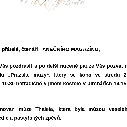
 přátelé,
čtenáři TANEČNÍHO MAGAZÍNU,
Vás pozdravit
a
po delší nucené pauze Vás pozvat 
lu „
Pražské múzy“
, který se koná ve středu
2
 19.30 netradičně
v jiném kostele V Jirchářích 14/15
věnován múze
Thaleia
, která byla múzou veselé
edie a pastýřských zpěvů.