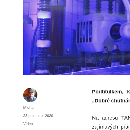
Podtitulkem, 
„Dobré chutnán
Autor:
Michal
Publikováno:
23 prosince, 2020
Na adresu TAN
Formát:
Video
zajímavých přá