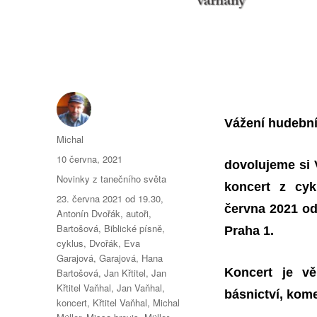
Vážení hudební
Autor:
Michal
Publikováno:
10 června, 2021
dovolujeme si 
Rubriky:
Novinky z tanečního světa
koncert z cyk
Štítky:
23. června 2021 od 19.30
,
června 2021
od
Antonín Dvořák
,
autoři
,
Bartošová
,
Biblické písně
,
Praha 1
.
cyklus
,
Dvořák
,
Eva
Garajová
,
Garajová
,
Hana
Koncert je 
Bartošová
,
Jan Křtitel
,
Jan
Křtitel Vaňhal
,
Jan Vaňhal
,
básnictví, kom
koncert
,
Křtitel Vaňhal
,
Michal