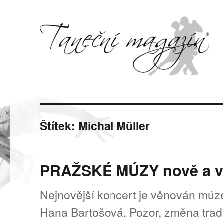
Svět tance, pohybu a hudby
Taneční magazín
Štítek:
Michal Müller
PRAŽSKÉ MÚZY nově a 
Nejnovější koncert je věnován múz
Hana Bartošová. Pozor, změna tradi