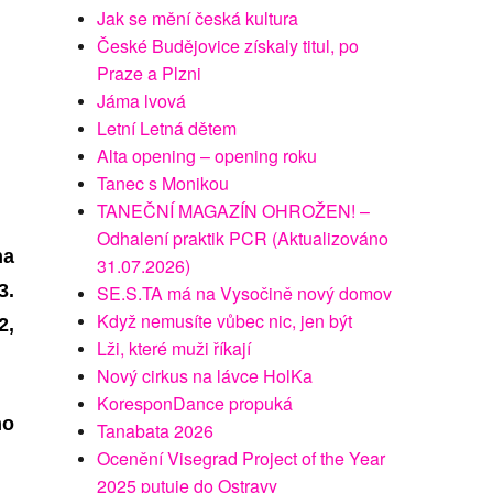
Jak se mění česká kultura
České Budějovice získaly titul, po
Praze a Plzni
Jáma lvová
Letní Letná dětem
Alta opening – opening roku
Tanec s Monikou
TANEČNÍ MAGAZÍN OHROŽEN! –
Odhalení praktik PCR (Aktualizováno
na
31.07.2026)
3.
SE.S.TA má na Vysočině nový domov
Když nemusíte vůbec nic, jen být
2,
Lži, které muži říkají
Nový cirkus na lávce HolKa
KoresponDance propuká
ho
Tanabata 2026
Ocenění Visegrad Project of the Year
2025 putuje do Ostravy