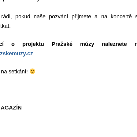
rádi, pokud naše pozvání přijmete a na koncertě 
kat.
mací o projektu
Pražské múzy
naleznete 
zskemuzy.cz
 na setkání!
MAGAZÍN