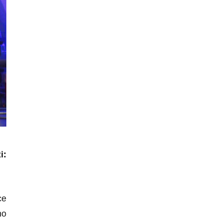
i:
ce
ho