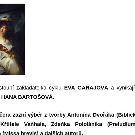
stoupí zakladatelka cyklu
EVA GARAJOVÁ
a vynikají
e
HANA BARTOŠOVÁ
.
era zazní výběr z tvorby Antonína Dvořáka (Biblic
Křtitele Vaňhala, Zdeňka Pololáníka (Preludium
 (Missa brevis) a dalších autorů.