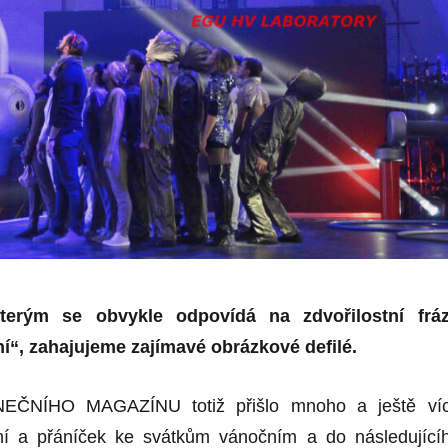
kterým se obvykle odpovídá na zdvořilostní fráz
í“, zahajujeme zajímavé obrázkové defilé.
EČNÍHO MAGAZÍNU totiž přišlo mnoho a ještě ví
ní a přáníček ke svátkům vánočním a do následující