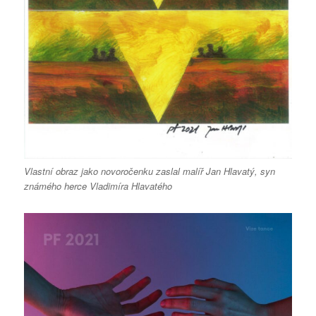
Vlastní obraz jako novoročenku zaslal malíř Jan Hlavatý, syn
známého herce Vladimíra Hlavatého