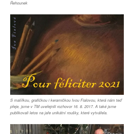
Řehounek
S malířkou, grafičkou i keramičkou Ivou Fialovou, která nám teď
přeje, jsme v TM uveřejnili rozhovor 16. 8. 2017. A také jsme
publikovali letos na jaře unikátní roušky, které vytvářela.