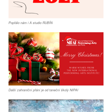
Popřálo nám i A studio RUBÍN
Další zahraniční přání je od taneční školy NIPAI