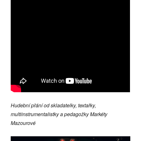
Hudební přání od skladatelky, textařky,
multiinstrumentalistky a pedagožky Markéty
Mazourové