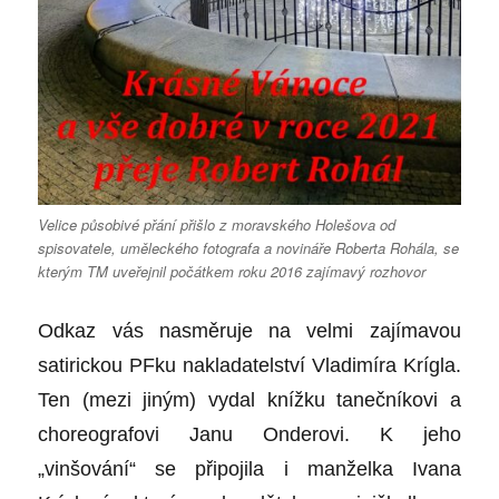
Velice působivé přání přišlo z moravského Holešova od
spisovatele, uměleckého fotografa a novináře Roberta Rohála, se
kterým TM uveřejnil počátkem roku 2016 zajímavý rozhovor
Odkaz vás nasměruje na velmi zajímavou
satirickou PFku nakladatelství Vladimíra Krígla.
Ten (mezi jiným) vydal knížku tanečníkovi a
choreografovi Janu Onderovi. K jeho
„vinšování“ se připojila i manželka Ivana