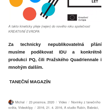
A takto kineticky přeje (nejen) do nového roku společnost
KREATIVNÍ EVROPA
Za technicky nepublikovatelná přání
musíme poděkovat IDU a konkrétně
produkci PQ, čili Pražského Quadriennale i
mnohým dalším.
TANEČNÍ MAGAZÍN
Autor:
Publikováno:
Formát:
Rubriky:
Michal
23 prosince, 2020
Video
Novinky z tanečního
Štítky:
světa
,
Videoklipy
2016
,
21. 4. 2016
,
A studio Rubín
,
Babráci
,