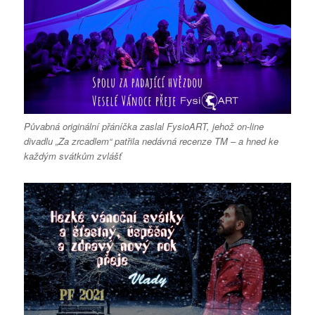
Půvabná originální přáníčka zaslal FysioART, jehož on-line
divadlu „Za zrcadlem“ patřila nedávná recenze TM – a hned ke
každým svátkům zvlášť