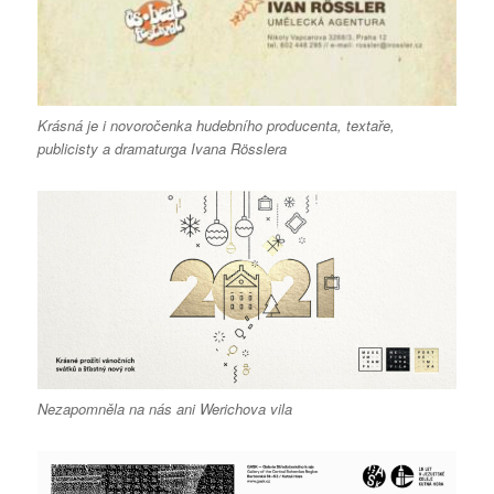
Krásná je i novoročenka hudebního producenta, textaře,
publicisty a dramaturga Ivana Rösslera
Nezapomněla na nás ani Werichova vila