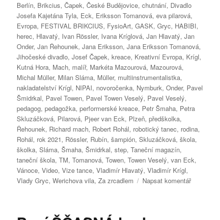
Berlín
,
Brikcius
,
Čapek
,
České Budějovice
,
chutnání
,
Divadlo
Josefa Kajetána Tyla
,
Eck
,
Eriksson Tomanová
,
eva pilarová
,
Evropa
,
FESTIVAL BRIKCIUS
,
FysioArt
,
GASK
,
Gryc
,
HABIBI
,
herec
,
Hlavatý
,
Ivan Rössler
,
Ivana Kríglová
,
Jan Hlavatý
,
Jan
Onder
,
Jan Řehounek
,
Jana Eriksson
,
Jana Eriksson Tomanová
,
Jihočeské divadlo
,
Josef Čapek
,
kreace
,
Kreativní Evropa
,
Krígl
,
Kutná Hora
,
Mach
,
malíř
,
Markéta Mazourová
,
Mazourová
,
Michal Müller
,
Milan Sláma
,
Müller
,
multiinstrumentalistka
,
nakladatelství Krígl
,
NIPAI
,
novoročenka
,
Nymburk
,
Onder
,
Pavel
Šmidrkal
,
Pavel Towen
,
Pavel Towen Veselý
,
Pavel Veselý
,
pedagog
,
pedagožka
,
performerské kreace
,
Petr Šmaha
,
Petra
Skluzáčková
,
Pilarová
,
Pjeer van Eck
,
Plzeň
,
předškolka
,
Řehounek
,
Richard mach
,
Robert Rohál
,
robotický tanec
,
rodina
,
Rohál
,
rok 2021
,
Rössler
,
Rubín
,
šampión
,
Skluzáčková
,
škola
,
školka
,
Sláma
,
Šmaha
,
Šmidrkal
,
step
,
Taneční magazín
,
taneční škola
,
TM
,
Tomanová
,
Towen
,
Towen Veselý
,
van Eck
,
Vánoce
,
Video
,
Vize tance
,
Vladimír Hlavatý
,
Vladimír Krígl
,
pro
Vlady Gryc
,
Werichova vila
,
Za zrcadlem
Napsat komentář
text
s
názvem