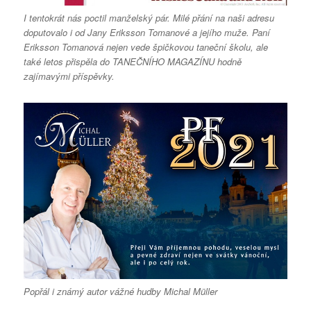
I tentokrát nás poctil manželský pár. Milé přání na naši adresu
doputovalo i od Jany Eriksson Tomanové a jejího muže. Paní
Eriksson Tomanová nejen vede špičkovou taneční školu, ale
také letos přispěla do TANEČNÍHO MAGAZÍNU hodně
zajímavými příspěvky.
Popřál i známý autor vážné hudby Michal Müller