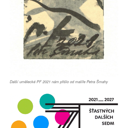
Další umělecké PF 2021 nám přišlo od malíře Petra Šmahy