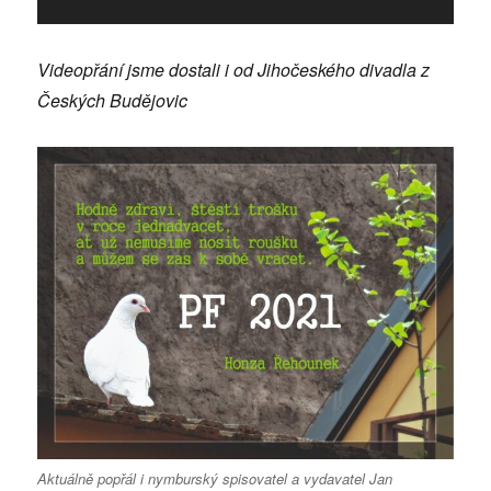
Videopřání jsme dostali i od Jihočeského divadla z
Českých Budějovic
Aktuálně popřál i nymburský spisovatel a vydavatel Jan