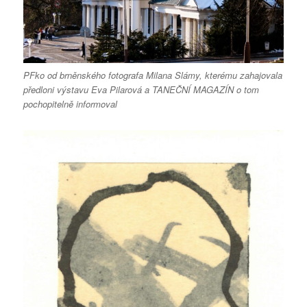
PFko od brněnského fotografa Milana Slámy, kterému zahajovala
předloni výstavu Eva Pilarová a TANEČNÍ MAGAZÍN o tom
pochopitelně informoval