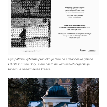
Sympatické výtvarné přáníčko je také od středočeské galerie
GASK z Kutné Hory, která často na vernisážích organizuje
taneční a performerské kreace