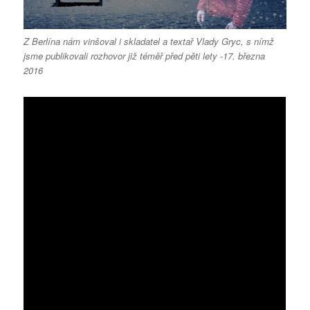
Z Berlína nám vinšoval i skladatel a textař Vlady Gryc, s nímž
jsme publikovali rozhovor již téměř před pěti lety -17. března
2016