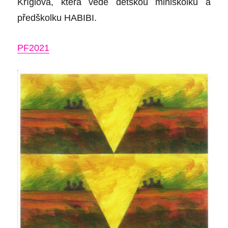
Kríglová, která vede dětskou miniškolku a
předškolku HABIBI.
PF2021