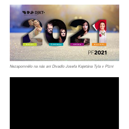
Nezapomnělo na nás ani Divadlo Josefa Kajetána Tyla v Plzni