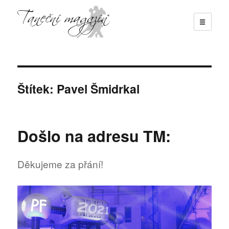
☰
Taneční magazín
Štítek:
Pavel Šmidrkal
Došlo na adresu TM:
Děkujeme za přání!