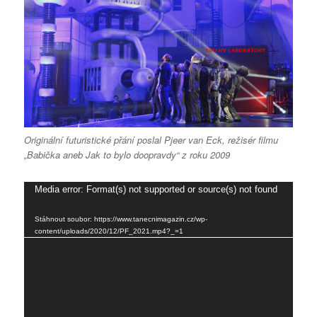
Originální futuristické přání poslal Pjeer van Eck, režisér filmu
„Babička aneb Jak to bylo doopravdy“ z roku 2009
Video
Media error: Format(s) not supported or source(s) not found
přehrávač
Stáhnout soubor: https://www.tanecnimagazin.cz/wp-
content/uploads/2020/12/PF_2021.mp4?_=1