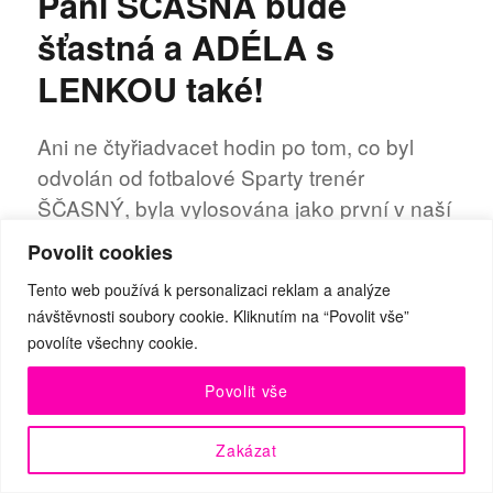
Paní ŠČASNÁ bude
Došlo
na
šťastná a ADÉLA s
adresu
TM:
LENKOU také!
Ani ne čtyřiadvacet hodin po tom, co byl
odvolán od fotbalové Sparty trenér
ŠČASNÝ, byla vylosována jako první v naší
velké „knižní“ soutěži paní VLASTA
Povolit cookies
ŠČASNÁ z Chebu! Dokonce bydlí u
Tento web používá k personalizaci reklam a analýze
stadionu!!! Další z výher poputuje do Košic!
návštěvnosti soubory cookie. Kliknutím na “Povolit vše”
Podrobně o výhercích se dočtěte v
povolíte všechny cookie.
následujícím textu.
Povolit vše
Zakázat