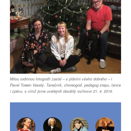
Milou rodinnou fotografii zaslal – s přáním všeho dobrého – i
Pavel Towen Veselý. Tanečník, choreograf, pedagog stepu, tance
i zpěvu, s nímž jsme uveřejnili obsáhlý rozhovor 21. 4. 2016.