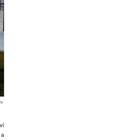
ře
ví
 a