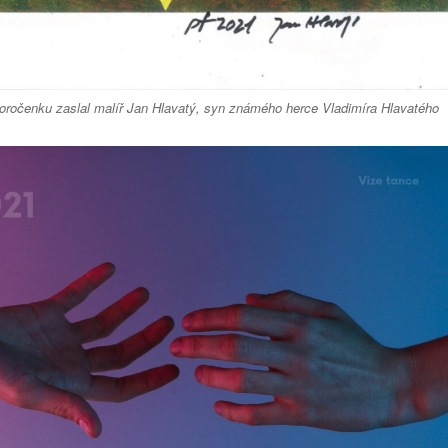
voročenku zaslal malíř Jan Hlavatý, syn známého herce Vladimíra Hlavatého