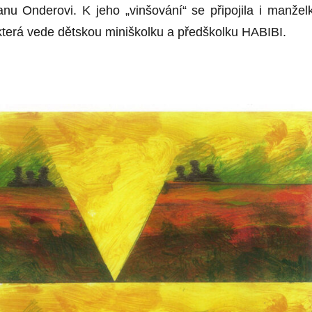
anu Onderovi. K jeho „vinšování“ se připojila i manžel
 která vede dětskou miniškolku a předškolku HABIBI.