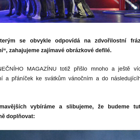
kterým se obvykle odpovídá na zdvořilostní fráz
í“, zahajujeme zajímavé obrázkové defilé.
EČNÍHO MAGAZÍNU totiž přišlo mnoho a ještě ví
ní a přáníček ke svátkům vánočním a do následující
ímavějších vybíráme a slibujeme, že budeme tu
ně
doplňovat: