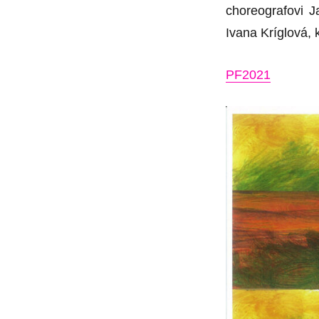
TM:
choreografovi J
Ivana Kríglová,
PF2021