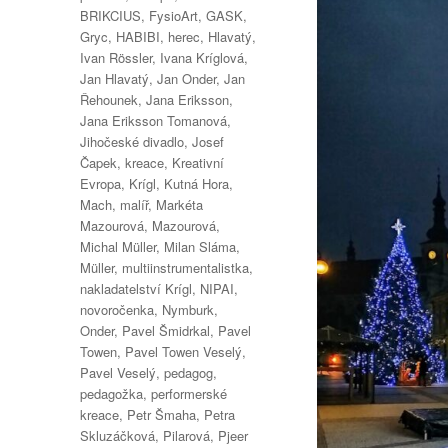
BRIKCIUS
,
FysioArt
,
GASK
,
Gryc
,
HABIBI
,
herec
,
Hlavatý
,
Ivan Rössler
,
Ivana Kríglová
,
Jan Hlavatý
,
Jan Onder
,
Jan
Řehounek
,
Jana Eriksson
,
Jana Eriksson Tomanová
,
Jihočeské divadlo
,
Josef
Čapek
,
kreace
,
Kreativní
Evropa
,
Krígl
,
Kutná Hora
,
Mach
,
malíř
,
Markéta
Mazourová
,
Mazourová
,
Michal Müller
,
Milan Sláma
,
Müller
,
multiinstrumentalistka
,
nakladatelství Krígl
,
NIPAI
,
novoročenka
,
Nymburk
,
Onder
,
Pavel Šmidrkal
,
Pavel
Towen
,
Pavel Towen Veselý
,
Pavel Veselý
,
pedagog
,
pedagožka
,
performerské
kreace
,
Petr Šmaha
,
Petra
Skluzáčková
,
Pilarová
,
Pjeer