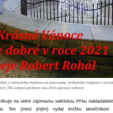
 přišlo z moravského Holešova od spisovatele, uměleckého fotografa a noviná
erým TM uveřejnil počátkem roku 2016 zajímavý rozhovor
ruje na velmi zajímavou satirickou PFku nakladatelst
gla. Ten (mezi jiným) vydal knížku tanečníkovi