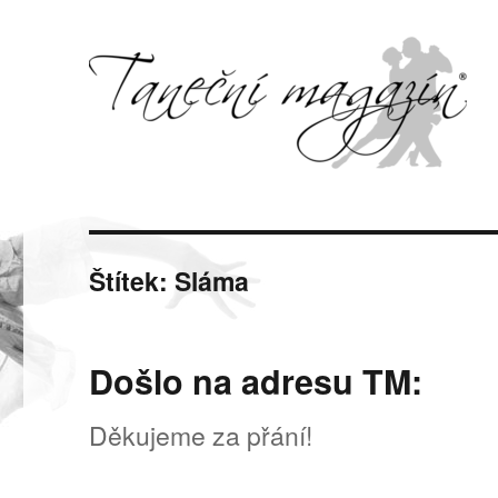
Svět tance, pohybu a hudby
Taneční magazín
Štítek:
Sláma
Došlo na adresu TM:
Děkujeme za přání!