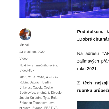
Podtitulkem, 
„Dobré chutnán
Autor:
Michal
Publikováno:
23 prosince, 2020
Na adresu TAN
Formát:
Video
zajímavých přá
Rubriky:
Novinky z tanečního světa
,
roku 2021.
Videoklipy
Štítky:
2016
,
21. 4. 2016
,
A studio
Rubín
,
Babráci
,
Berlín
,
Z těch nejzaj
Brikcius
,
Čapek
,
České
rubriku
průběž
Budějovice
,
chutnání
,
Divadlo
Josefa Kajetána Tyla
,
Eck
,
Eriksson Tomanová
,
eva
pilarová
,
Evropa
,
FESTIVAL