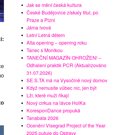
Jak se mění česká kultura
České Budějovice získaly titul, po
Praze a Plzni
Jáma lvová
Letní Letná dětem
i:
Alta opening – opening roku
Tanec s Monikou
TANEČNÍ MAGAZÍN OHROŽEN! –
Odhalení praktik PCR (Aktualizováno
ce
31.07.2026)
ho
SE.S.TA má na Vysočině nový domov
Když nemusíte vůbec nic, jen být
Lži, které muži říkají
Nový cirkus na lávce HolKa
to
KoresponDance propuká
Tanabata 2026
Ocenění Visegrad Project of the Year
2025 putuje do Ostravy