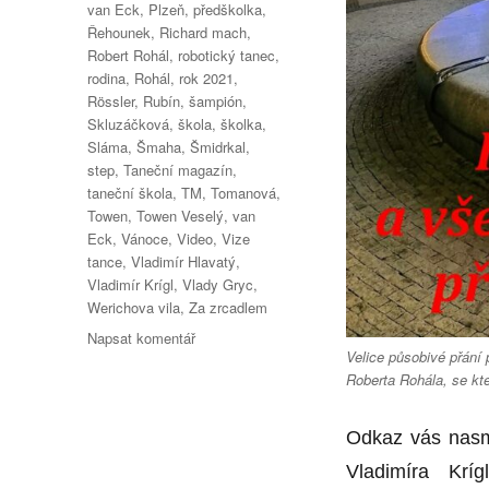
van Eck
,
Plzeň
,
předškolka
,
Řehounek
,
Richard mach
,
Robert Rohál
,
robotický tanec
,
rodina
,
Rohál
,
rok 2021
,
Rössler
,
Rubín
,
šampión
,
Skluzáčková
,
škola
,
školka
,
Sláma
,
Šmaha
,
Šmidrkal
,
step
,
Taneční magazín
,
taneční škola
,
TM
,
Tomanová
,
Towen
,
Towen Veselý
,
van
Eck
,
Vánoce
,
Video
,
Vize
tance
,
Vladimír Hlavatý
,
Vladimír Krígl
,
Vlady Gryc
,
Werichova vila
,
Za zrcadlem
pro
Napsat komentář
Velice působivé přání
text
Roberta Rohála, se kt
s
názvem
Došlo
Odkaz vás nasmě
na
Vladimíra Krí
adresu