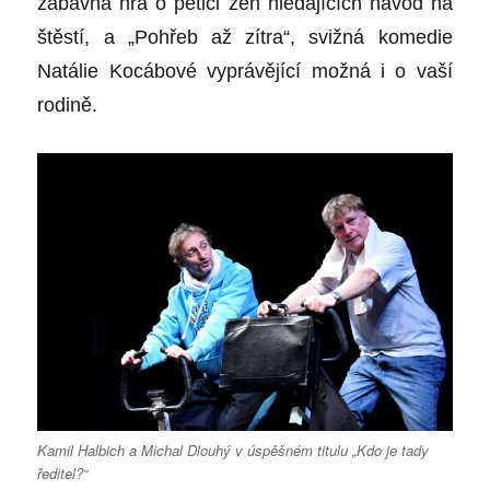
zábavná hra o pětici žen hledajících návod na
štěstí, a „Pohřeb až zítra“, svižná komedie
Natálie Kocábové vyprávějící možná i o vaší
rodině.
Kamil Halbich a Michal Dlouhý v úspěšném titulu „Kdo je tady
ředitel?“