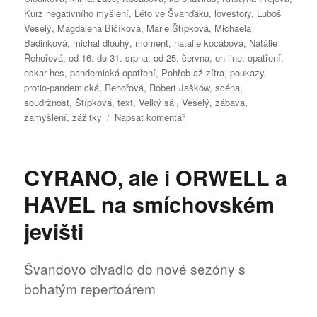
Kurz negativního myšlení
,
Léto ve Švanďáku
,
lovestory
,
Luboš
Veselý
,
Magdalena Bičíková
,
Marie Štípková
,
Michaela
Badinková
,
michal dlouhý
,
moment
,
natalie kocábová
,
Natálie
Řehořová
,
od 16. do 31. srpna
,
od 25. června
,
on-line
,
opatření
,
oskar hes
,
pandemická opatření
,
Pohřeb až zítra
,
poukazy
,
protio-pandemická
,
Řehořová
,
Robert Jašków
,
scéna
,
soudržnost
,
Štípková
,
text
,
Velký sál
,
Veselý
,
zábava
,
pro
zamyšlení
,
zážitky
Napsat komentář
text
s
názvem
CYRANO, ale i ORWELL a
Zábava,
zážitky,
HAVEL na smíchovském
zamyšlení
jevišti
Švandovo divadlo do nové sezóny s
bohatým repertoárem