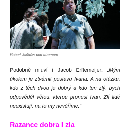
Robert Jašków pod stromem
Podobně mluví i
Jacob Erftemeijer
: „
Mým
úkolem je ztvárnit postavu Ivana. A na otázku,
kdo z těch dvou je dobrý a kdo ten zlý, bych
odpověděl větou, kterou pronesl Ivan: Zlí lidé
neexistují, na to my nevěříme.“
Razance dobra i zla