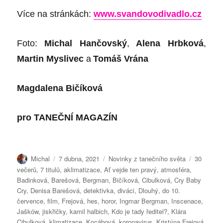
Více na stránkách:
www.svandovodivadlo.cz
Foto:
Michal Hančovský
,
Alena Hrbková
,
Martin Myslivec
a
Tomáš Vrána
Magdalena Bičíková
pro
TANEČNÍ MAGAZÍN
Autor:
Publikováno:
Rubriky:
Štítky:
Michal
7 dubna, 2021
Novinky z tanečního světa
30
večerů
,
7 titulů
,
aklimatizace
,
Ať vejde ten pravý
,
atmosféra
,
Badinková
,
Barešová
,
Bergman
,
Bičíková
,
Cibulková
,
Cry Baby
Cry
,
Denisa Barešová
,
detektivka
,
diváci
,
Dlouhý
,
do 10.
července
,
film
,
Frejová
,
hes
,
horor
,
Ingmar Bergman
,
Inscenace
,
Jašków
,
jiskřičky
,
kamil halbich
,
Kdo je tady ředitel?
,
Klára
Cibulková
,
klimatizace
,
Kocábová
,
koronavirus
,
Kristýna Frejová
,