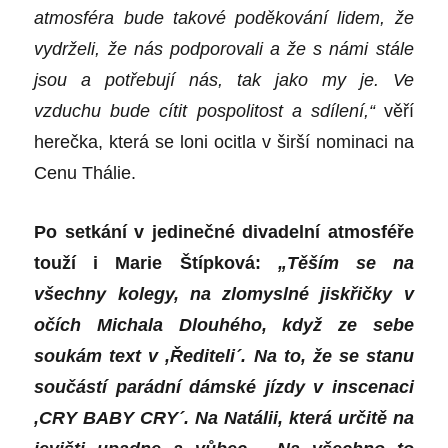
atmosféra bude takové poděkování lidem, že
vydrželi, že nás podporovali a že s námi stále
jsou a potřebují nás, tak jako my je. Ve
vzduchu bude cítit pospolitost a sdílení,“
věří
herečka, která se loni ocitla v širší nominaci na
Cenu Thálie.
Po setkání v jedinečné divadelní atmosféře
touží i Marie Štípková:
„Těším se na
všechny kolegy, na zlomyslné jiskřičky v
očích Michala Dlouhého, když ze sebe
soukám text v ,Řediteli´. Na to, že se stanu
součástí parádní dámské jízdy v inscenaci
,CRY BABY CRY´. Na Natálii, která určitě na