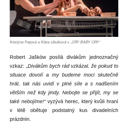
Kristýna Frejová a Klára cibulková v „CRY BABY CRY“
Robert Jašków posílá divákům jednoznačný
vzkaz: „
Divákům bych rád vzkázal, že pokud to
situace dovolí a my budeme moci skutečně
hrát, tak nás uvidí v plné síle a s nadšením
větším než kdy jindy. Nebojte se přijít, my se
také nebojíme!“
vyzývá herec, který kvůli hraní
v létě obětuje podstatný kus divadelních
prázdnin.