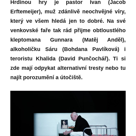
Hrdinou hry je pastor Ivan (
Jacob
Erftemeijer
), muž zdánlivě neochvějné víry,
který ve všem hledá jen to dobré. Na své
venkovské faře tak rád přijme obtloustlého
kleptomana Gunnara (
Matěj Anděl
),
alkoholičku Sáru (
Bohdana Pavlíková
) i
teroristu Khalida (
David Punčochář
). Ti si
zde mají odpykat alternativní tresty nebo tu
najít porozumění a útočiště.