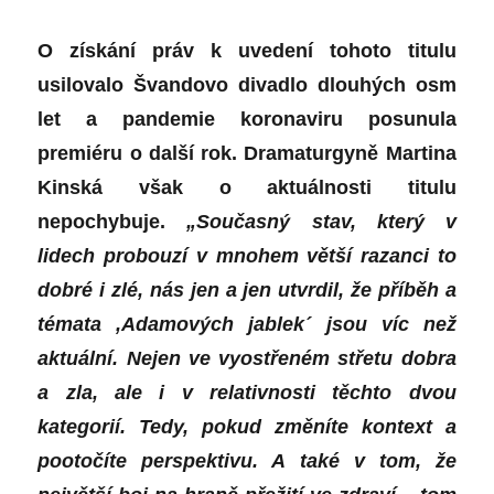
O získání práv k uvedení
tohoto titulu
usilovalo Švandovo divadlo dlouhých osm
let a pandemie
koronaviru
posunula
premiéru o další rok. Dramaturgyně
Martina
Kinská
však o aktuálnosti titulu
nepochybuje.
„Současný stav, který v
lidech probouzí v mnohem větší razanci to
dobré i zlé, nás jen a jen utvrdil, že příběh a
témata ,Adamových jablek´ jsou víc než
aktuální. Nejen ve vyostřeném střetu dobra
a zla, ale i v relativnosti těchto dvou
kategorií.
Tedy, p
okud změníte kontext a
pootočíte perspektivu. A také v tom, že