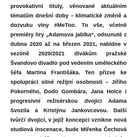
provokativní tituly, věnované aktuálním
tématům dnešní doby –
klimatické změně a
dozvuku vlny #MeToo. To vše, včetně
premiéry hry „Adamova jablka“, odsunuté z
dubna 2020 až na březen 2021, nabídne v
sezóně 2020/2021 divákům pražské
Švandovo divadlo pod vedením uměleckého
šéfa Martina Františáka. Ten přizve ke
spolupráci silné režijní osobnosti – Jiřího
Pokorného, Dodo Gombára, Jana Holce i
progresivní režisérskou dvojici Adama
Svozila a Kristýnu Jankovcovou.
Další
tvůrčí dvojicí, v jejíž koncepci vznikne nová
studiová inscenace, bude Miřenka Čechová