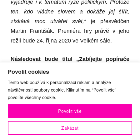
vyjadřuje i k tématům ryze politickým. Protože
ten, kdo vládne slovem a dokáže jej šířit,
získává moc utvářet svět,“
je přesvědčen
Martin Františák. Premiéra hry právě v jeho
režii bude 24. října 2020 ve Velkém sále.
Následovat bude titul „Zabíjejte popírače
klimatických změn“. Vypráví o tom, co se
Povolit cookies
může stát, když se nezastavitelná síla
Tento web používá k personalizaci reklam a analýze
klimatické změny střetne s nepružnými
návštěvnosti soubory cookie. Kliknutím na “Povolit vše”
povolíte všechny cookie.
osobami z nejvyšší politiky. Palčivě aktuální
hru australského dramatika Davida
Povolit vše
Finnigana inspirovaly černé komedie
Quentina Tarantina, rétorika Ala Gora a
Zakázat
klenotnice populární hudby. Hra přitom