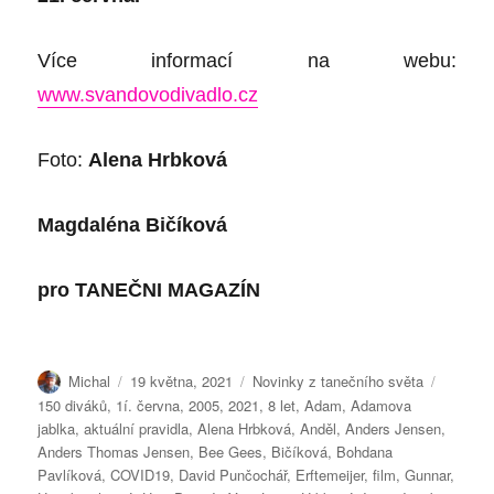
Více informací na webu:
www.svandovodivadlo.cz
Foto:
Alena
H
rbková
Magdaléna Bičíková
pro
TANEČNI MAGAZÍN
Autor:
Publikováno:
Rubriky:
Štítky:
Michal
19 května, 2021
Novinky z tanečního světa
150 diváků
,
1í. června
,
2005
,
2021
,
8 let
,
Adam
,
Adamova
jablka
,
aktuální pravidla
,
Alena Hrbková
,
Anděl
,
Anders Jensen
,
Anders Thomas Jensen
,
Bee Gees
,
Bičíková
,
Bohdana
Pavlíková
,
COVID19
,
David Punčochář
,
Erftemeijer
,
film
,
Gunnar
,