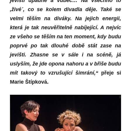
jevišti upadne a vůbec… Na všechno to
,živé´, co se kolem divadla děje. Také se
velmi těším na diváky. Na jejich energii,
která je tak neuvěřitelně nabíjející. A nejvíc
ze všeho se těším na ten moment, kdy budu
poprvé po tak dlouhé době stát zase na
jevišti. Zhasne se v sále i na scéně, já
uslyším, že jde opona nahoru a v břiše budu
mít takový to vzrušující šimrání,“
přeje si
Marie Štípková.