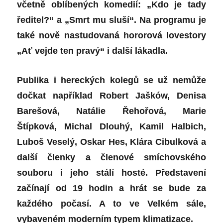
včetně oblíbených komedií: „Kdo je tady
ředitel?“ a „Smrt mu sluší“. Na programu je
také nově nastudovaná hororová lovestory
„Ať vejde ten pravý“ i další lákadla.
Publika i hereckých kolegů se už nemůže
dočkat například Robert Jašków, Denisa
Barešová, Natálie Řehořová, Marie
Štípková, Michal Dlouhý, Kamil Halbich,
Luboš Veselý, Oskar Hes, Klára Cibulková a
další členky a členové smíchovského
souboru i jeho stálí hosté. Představení
začínají od 19 hodin a hrát se bude za
každého počasí. A to ve Velkém sále,
vybaveném moderním typem klimatizace.