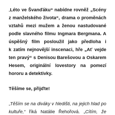
„
Léto ve Švanďáku“ nabídne rovněž „Scény
z manželského života“, drama o proměnách
vztahů mezi mužem a ženou nastudované
podle slavného filmu Ingmara Bergmana. A
úspěšný film posloužil jako předloha i
k zatím nejnovější inscenaci, hře „Ať vejde
ten pravý“ s Denisou Barešovou a Oskarem
Hesem, originální lovestory na pomezí
hororu a detektivky.
Těšíme se, přijďte!
„
Těším se na diváky v hledišti, na jejich hlad po
kultuře,“
říká
Natálie Řehořová
. „
Cítím, že