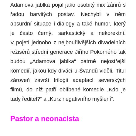
Adamova jablka
pojal jako osobitý mix žánrů s
řadou barvitých postav. Nechybí v něm
absurdní situace i dialogy a také humor, který
je často černý, sarkastický a nekorektní.
V pojetí jednoho z nejbouřlivějších divadelních
režisérů střední generace
Jiřího Pokorného
tak
budou
„
Adamova jablka“
patrně nejostřejší
komedií, jakou kdy diváci u Švandů viděli. Titul
zároveň završí trilogii adaptací severských
filmů, do níž patří oblíbené komedie
„
Kdo je
tady ředitel?“
a
„
Kurz negativního myšlení“.
Pastor a neonacista