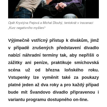
Opět Krystýna Frejová a Michal Dlouhý, tentokrát v inscenaci
„Kurz negativního myšlení“
Výjimečně vstřícný přístup k divákům, jimž
v případě zrušených představení divadlo
nabízí náhradní termíny tak, aby nepřišli o
zážitky ani peníze, praktikuje smíchovská
scéna už od března loňského roku.
Vstupenky lze vyměnit také za poukazy
platné jeden až dva roky a pro každý případ
bude mít Švandovo divadlo připravenou i
variantu programu dostupného on-line.