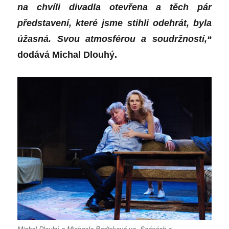
na chvíli divadla otevřena a těch pár
představení, které jsme stihli odehrát, byla
úžasná. Svou atmosférou a soudržností,“
dodává Michal Dlouhý.
Michal Dlouhý a Michaela Badinková ve „Scénách z