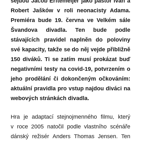
sejdou Jacob Erftemeijer jako pastor Ivan a
Robert Jašków v roli neonacisty Adama.
Premiéra bude 19. června ve Velkém sále
Švandova divadla. Ten bude podle
stávajících pravidel naplněn do poloviny
své kapacity, takže se do něj vejde přibližně
150 diváků. Ti se zatím musí prokázat buď
negativními testy na covid-19, potvrzením o
jeho prodělání
či dokončeným očkováním:
aktuální pravidla pro vstup najdou diváci na
webových stránkách divadla.
Hra je adaptací stejnojmenného filmu, který
v roce 2005 natočil podle vlastního scénáře
dánský režisér
Anders Thomas Jensen
. Ten