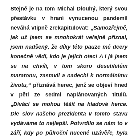
Stejně je na tom Michal Dlouhý, který svou
přestávku v hraní vynucenou pandemií
neváhá vtipně zrekapitulovat: „
Samozřejmě,
jak už jsem se mnohokrát veřejně přiznal,
jsem nadšený, že díky této pauze mé dcery
konečně vědí, kdo je jejich otec! A i já jsem
se na chvíli, v tom skoro desetiletém
maratonu, zastavil a nadechl k normálnímu
životu,“
přiznává herec, jenž se objeví hned
v pěti ze sedmi naplánovaných titulů.
„
Diváci se mohou těšit na hladové herce.
Dle slov našeho prezidenta v tomto stavu
vydáváme to nejlepší. Potvrdilo se nám to v
září, kdy po půlroční nucené uzávěře, byla