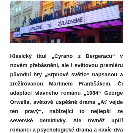
Klasický titul „Cyrano z Bergeracu“ v
novém přebásnění, ale i světovou premiéru
původní hry „Srpnové světl
o“
napsanou a
zrežírovanou Martinem Františákem. Či
adaptaci slavného románu „1984“ George
Orwella, světově úspěšné drama „Ať vejde
ten pravý“, nabízející to nejlepší ze
severské detektivky.
Ale rovněž
upíří
romanci a psychologické drama a navíc dva