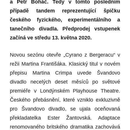
a Petr Boháč. Tedy v tomto posledním
případě tandem
reprezentující špičku
českého fyzického, experimentálního a
tanečního divadla. Předprodej vstupenek
začíná ve středu 13. května 2020.
Novou sezónu otevře „Cyrano z Bergeracu“ v
režii Martina Františáka. Klasický titul v novém
přepisu Martina Crimpa uvede Švandovo
divadlo necelých deset měsíců po světové
premiéře v Londýnském Playhouse Theatre.
Českého přebásnění, které vzniklo exkluzivně
pro Švandovo divadlo, se ujala oceňovaná
překladatelka Ester Žantovská. Adaptace
renomovaného britského dramatika zachovává