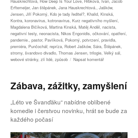
Hauskrechtová
,
How Deep Is Your Love
,
Hrbková
,
Ivan
,
Jacob
Erftemeijer
,
Jan štěpánek
,
Jana Hauskrechtová.
,
Jašków
,
Jensen
,
Jiří Pokorný
,
Kdo je tady ředitel?
,
Khalid
,
Kinská
,
Kontra
,
koronavirus
,
kotronavirus
,
Kurz negativního myšlení
,
Magdalena Bičíková
,
Martina Kinská
,
Matěj Anděl
,
nacista
,
negativní testy
,
neonacista
,
Nikos Engonidis
,
očkování
,
opatření
,
pandemie.
,
pastor
,
Pavlíková
,
Pokorný
,
potvrzení
,
pravidla
,
premiéra
,
Punčochář
,
repríza
,
Robert Jašków
,
Sára
,
Štěpánek
,
stromy
,
švandovo divadlo
,
Thomas Jensen
,
trilogie
,
Velký sál
,
pro
webové stránky
,
zlí lidé
,
způsob
Napsat komentář
text
s
názvem
Zábava, zážitky, zamyšlení
JAŠKÓW
s
ERFTEMEIJERE
„Léto ve Švanďáku“ nabídne oblíbené
v
komedie i čerstvou novinku, hrát se bude za
inscenaci
»Adamova
každého počasí
jablka«