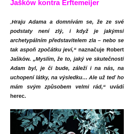
Jašków kontra Erftemeijer
„
Hraju Adama a domnívám se, že ze své
podstaty není zlý, i když je jakýmsi
archetypálním představitelem zla – nebo se
tak aspoň zpočátku jeví,“
naznačuje
Robert
Jašków
.
„Myslím, že to, jaký ve skutečnosti
Adam byl, je či bude, záleží i na nás, na
uchopení látky, na výsledku… Ale už teď ho
mám svým způsobem velmi rád,“
uvádí
herec.