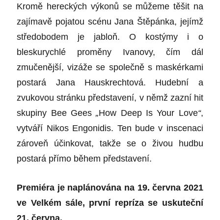
Kromě hereckých výkonů se můžeme těšit na
zajímavě pojatou scénu
Jana Štěpánka
, jejímž
středobodem je jabloň. O kostýmy i o
bleskurychlé proměny Ivanovy, čím dál
zmučenější, vizáže se spol
ečně
s maskérkami
postará
Jana Hauskrechtová
. Hudební a
zvukovou stránku představení, v němž zazní hit
skupiny
Bee Gees
„
How Deep Is Your Love
“
,
vytváří
Nikos Engonidis
. Ten bude v inscenaci
zároveň účinkovat, takže se o živou hudbu
postará přímo během představení.
Premiéra je naplánována na 19. června 2021
ve Velkém sále, první repríza se uskuteční
21. června.