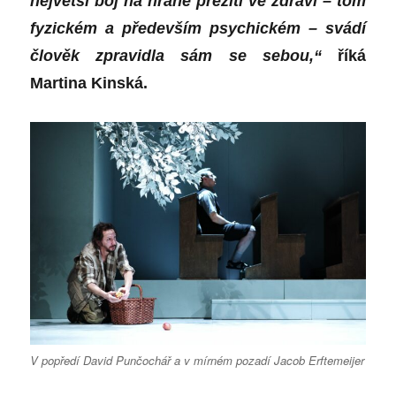
největší boj na hraně přežití ve zdraví – tom
fyzickém a především psychickém – svádí
člověk zpravidla sám se sebou,“
říká
Martina Kinská.
V popředí David Punčochář a v mírném pozadí Jacob Erftemeijer