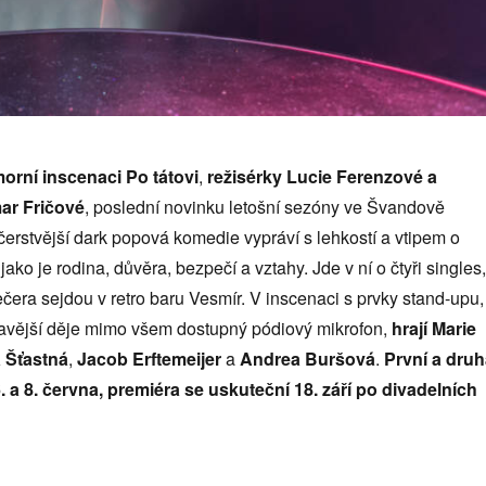
orní inscenaci Po tátovi
,
režisérky Lucie Ferenzové a
ar Fričové
, poslední novinku letošní sezóny ve Švandově
jčerstvější dark popová komedie vypráví s lehkostí a vtipem o
ko je rodina, důvěra, bezpečí a vztahy. Jde v ní o čtyři singles,
ečera sejdou v retro baru Vesmír. V inscenaci s prvky stand-upu,
mavější děje mimo všem dostupný pódiový mikrofon,
hrají Marie
 Šťastná
,
Jacob Erftemeijer
a
Andrea Buršová
.
První a dru
. a 8. června, premiéra se uskuteční 18. září po divadelních