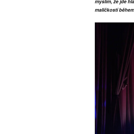
myslím, že jde hl
maličkostí během