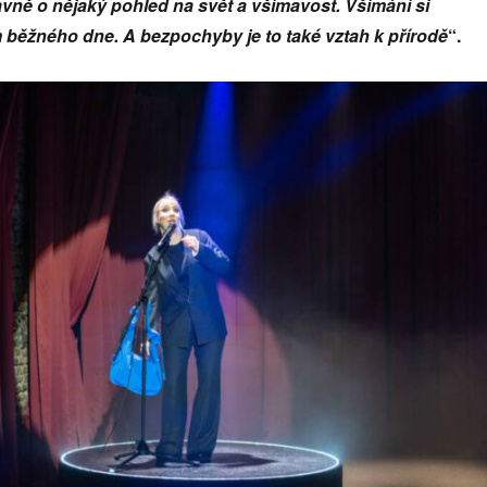
avně o nějaký pohled na svět a všímavost. Všímání si
 běžného dne. A bezpochyby je to také vztah k přírodě
“.