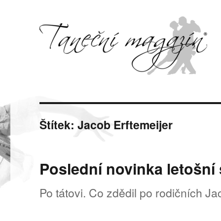
Svět tance, pohybu a hudby
Taneční magazín
Štítek:
Jacob Erftemeijer
Poslední novinka letošní
Po tátovi. Co zdědil po rodičních Ja