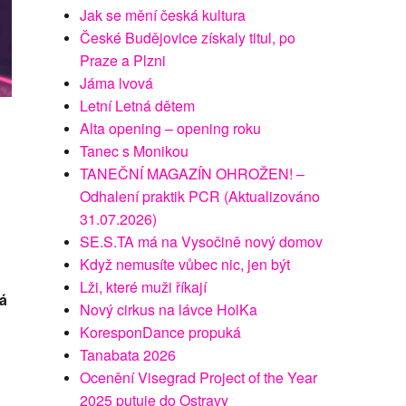
Jak se mění česká kultura
České Budějovice získaly titul, po
Praze a Plzni
Jáma lvová
Letní Letná dětem
Alta opening – opening roku
Tanec s Monikou
TANEČNÍ MAGAZÍN OHROŽEN! –
Odhalení praktik PCR (Aktualizováno
31.07.2026)
SE.S.TA má na Vysočině nový domov
Když nemusíte vůbec nic, jen být
Lži, které muži říkají
há
Nový cirkus na lávce HolKa
KoresponDance propuká
Tanabata 2026
Ocenění Visegrad Project of the Year
2025 putuje do Ostravy