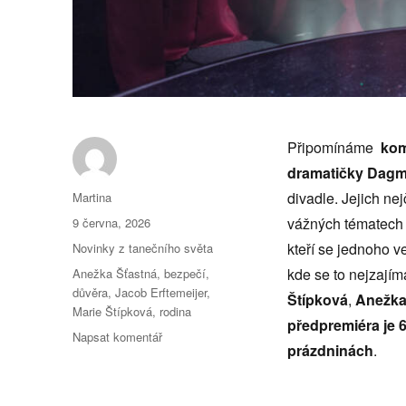
Připomínáme
kom
dramatičky Dagm
Autor:
divadle. Jejich ne
Martina
Publikováno:
vážných tématech ja
9 června, 2026
Rubriky:
kteří se jednoho v
Novinky z tanečního světa
Štítky:
kde se to nejzají
Anežka Šťastná
,
bezpečí
,
důvěra
,
Jacob Erftemeijer
,
Štípková
,
Anežka
Marie Štípková
,
rodina
předpremiéra je 6
pro
Napsat komentář
prázdninách
.
text
s
názvem