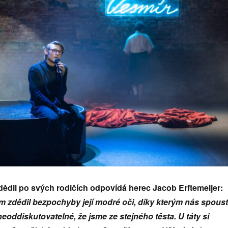
dědil po svých rodičích odpovídá herec Jacob Erftemeijer:
 zdědil bezpochyby její modré oči, díky kterým nás spous
 neoddiskutovatelné, že jsme ze stejného těsta. U táty si