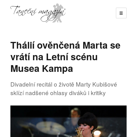
☰
Taneční magazín
Thálií ověnčená Marta se
vrátí na Letní scénu
Musea Kampa
Divadelní recitál o životě Marty Kubišové
sklízí nadšené ohlasy diváků i kritiky