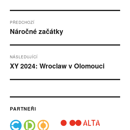
Navigace
PŘEDCHOZÍ
pro
Náročné začátky
Předchozí
příspěvek:
příspěvek
NÁSLEDUJÍCÍ
XY 2024: Wroclaw v Olomouci
Následující
příspěvek:
PARTNEŘI