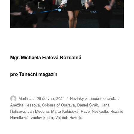
Mgr. Michaela Fialová Rozšafná
pro Taneční magazín
Autor:
Publikováno:
Rubriky:
Štítky:
Martina
26 června, 2024
Novinky z tanečního světa
Anežka Hessová
,
Colours of Ostrava
,
Daniel Šváb
,
Hana
Holišová
,
Jan Meduna
,
Marta Kubišová
,
Pavel Neškudla
,
Rozálie
Havelková
,
václav kopta
,
Vojtěch Havelka