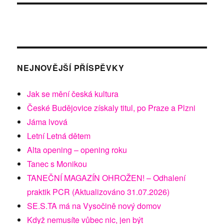
NEJNOVĚJŠÍ PŘÍSPĚVKY
Jak se mění česká kultura
České Budějovice získaly titul, po Praze a Plzni
Jáma lvová
Letní Letná dětem
Alta opening – opening roku
Tanec s Monikou
TANEČNÍ MAGAZÍN OHROŽEN! – Odhalení
praktik PCR (Aktualizováno 31.07.2026)
SE.S.TA má na Vysočině nový domov
Když nemusíte vůbec nic, jen být