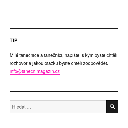
TIP
Milé tanečnice a tanečníci, napište, s kým byste chtěli
rozhovor a jakou otázku byste chtěli zodpovědět.
info@tanecnimagazin.cz
HLE
Hledat: