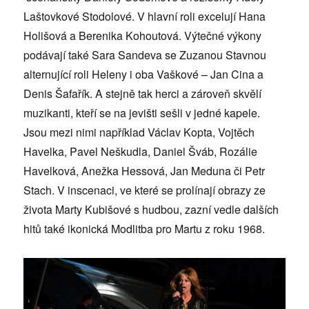
Laštovkové Stodolové. V hlavní roli excelují Hana
Holišová a Berenika Kohoutová. Výtečné výkony
podávají také Sara Sandeva se Zuzanou Stavnou
alternující roli Heleny i oba Vaškové – Jan Cina a
Denis Šafařík. A stejně tak herci a zároveň skvělí
muzikanti, kteří se na jevišti sešli v jedné kapele.
Jsou mezi nimi například Václav Kopta, Vojtěch
Havelka, Pavel Neškudla, Daniel Šváb, Rozálie
Havelková, Anežka Hessová, Jan Meduna či Petr
Stach. V inscenaci, ve které se prolínají obrazy ze
života Marty Kubišové s hudbou, zazní vedle dalších
hitů také ikonická Modlitba pro Martu z roku 1968.