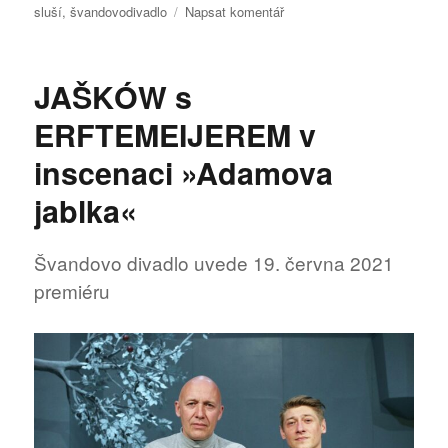
pro
sluší
,
švandovodivadlo
Napsat komentář
text
s
názvem
JAŠKÓW s
Léto
ve
ERFTEMEIJEREM v
Švanďáku
pokračuje
inscenaci »Adamova
jablka«
Švandovo divadlo uvede 19. června 2021
premiéru