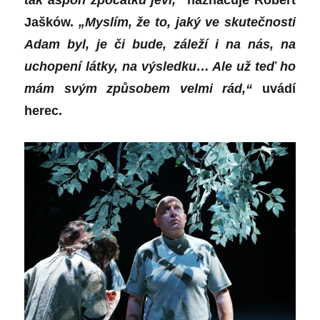
tak aspoň zpočátku jeví,“
naznačuje
Robert
Jašków
.
„Myslím, že to, jaký ve skutečnosti
Adam byl, je či bude, záleží i na nás, na
uchopení látky, na výsledku… Ale už teď ho
mám svým způsobem velmi rád,“
uvádí
herec.