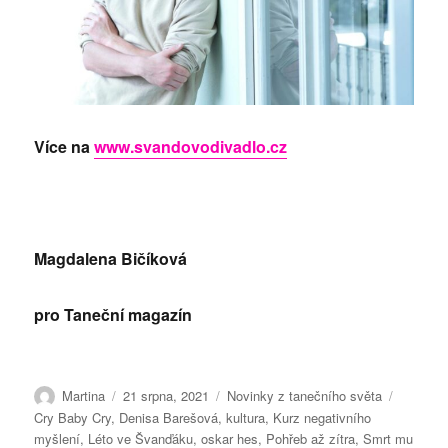
Více na
www.svandovodivadlo.cz
Magdalena Bičíková
pro Taneční magazín
Autor:
Publikováno:
Rubriky:
Štítky:
Martina
21 srpna, 2021
Novinky z tanečního světa
Cry Baby Cry
,
Denisa Barešová
,
kultura
,
Kurz negativního
myšlení
,
Léto ve Švanďáku
,
oskar hes
,
Pohřeb až zítra
,
Smrt mu