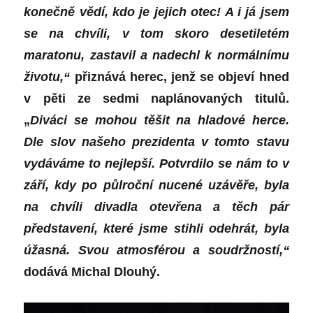
konečně vědí, kdo je jejich otec! A i já jsem
se na chvíli, v tom skoro desetiletém
maratonu, zastavil a nadechl k normálnímu
životu,“
přiznává herec, jenž se objeví hned
v pěti ze sedmi naplánovaných titulů.
„
Diváci se mohou těšit na hladové herce.
Dle slov našeho prezidenta v tomto stavu
vydáváme to nejlepší. Potvrdilo se nám to v
září, kdy po půlroční nucené uzávěře, byla
na chvíli divadla otevřena a těch pár
představení, které jsme stihli odehrát, byla
úžasná. Svou atmosférou a soudržností,“
dodává Michal Dlouhý.