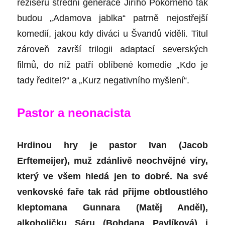
režisérů střední generace
Jiřího Pokorného
tak
budou
„
Adamova jablka“
patrně nejostřejší
komedií, jakou kdy diváci u Švandů viděli. Titul
zároveň završí trilogii adaptací severských
filmů, do níž patří oblíbené komedie
„
Kdo je
tady ředitel?“
a
„
Kurz negativního myšlení“.
Pastor a neonacista
Hrdinou hry je pastor Ivan (
Jacob
Erftemeijer
), muž zdánlivě neochvějné víry,
který ve všem hledá jen to dobré. Na své
venkovské faře tak rád přijme obtloustlého
kleptomana Gunnara (
Matěj Anděl
),
alkoholičku Sáru (
Bohdana Pavlíková
) i