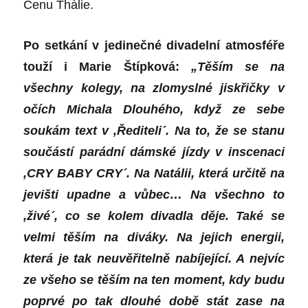
Cenu Thálie.
Po setkání v jedinečné divadelní atmosféře
touží i Marie Štípková:
„Těším se na
všechny kolegy, na zlomyslné jiskřičky v
očích Michala Dlouhého, když ze sebe
soukám text v ,Řediteli´. Na to, že se stanu
součástí parádní dámské jízdy v inscenaci
,CRY BABY CRY´. Na Natálii, která určitě na
jevišti upadne a vůbec… Na všechno to
,živé´, co se kolem divadla děje. Také se
velmi těším na diváky. Na jejich energii,
která je tak neuvěřitelně nabíjející. A nejvíc
ze všeho se těším na ten moment, kdy budu
poprvé po tak dlouhé době stát zase na