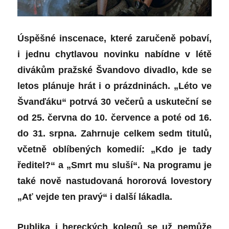
Úspěšné inscenace, které zaručeně pobaví,
i jednu chytlavou novinku nabídne v létě
divákům pražské Švandovo divadlo, kde se
letos plánuje hrát i o prázdninách. „Léto ve
Švanďáku“ potrvá 30 večerů a uskuteční se
od 25. června do 10. července a poté od 16.
do 31. srpna. Zahrnuje celkem sedm titulů,
včetně oblíbených komedií: „Kdo je tady
ředitel?“ a „Smrt mu sluší“. Na programu je
také nově nastudovaná hororová lovestory
„Ať vejde ten pravý“ i další lákadla.
Publika i hereckých kolegů se už nemůže