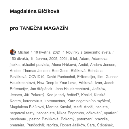
Magdaléna Bičíková
pro
TANEČNI MAGAZÍN
Autor:
Publikováno:
Rubriky:
Štítky:
Michal
19 května, 2021
Novinky z tanečního světa
150 diváků
,
1í. června
,
2005
,
2021
,
8 let
,
Adam
,
Adamova
jablka
,
aktuální pravidla
,
Alena Hrbková
,
Anděl
,
Anders Jensen
,
Anders Thomas Jensen
,
Bee Gees
,
Bičíková
,
Bohdana
Pavlíková
,
COVID19
,
David Punčochář
,
Erftemeijer
,
film
,
Gunnar
,
Hauskrechtová
,
How Deep Is Your Love
,
Hrbková
,
Ivan
,
Jacob
Erftemeijer
,
Jan štěpánek
,
Jana Hauskrechtová.
,
Jašków
,
Jensen
,
Jiří Pokorný
,
Kdo je tady ředitel?
,
Khalid
,
Kinská
,
Kontra
,
koronavirus
,
kotronavirus
,
Kurz negativního myšlení
,
Magdalena Bičíková
,
Martina Kinská
,
Matěj Anděl
,
nacista
,
negativní testy
,
neonacista
,
Nikos Engonidis
,
očkování
,
opatření
,
pandemie.
,
pastor
,
Pavlíková
,
Pokorný
,
potvrzení
,
pravidla
,
premiéra
,
Punčochář
,
repríza
,
Robert Jašków
,
Sára
,
Štěpánek
,