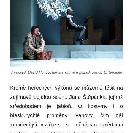
V popředí David Punčochář a v mírném pozadí Jacob Erftemeijer
Kromě hereckých výkonů se můžeme těšit na
zajímavě pojatou scénu
Jana Štěpánka
, jejímž
středobodem je jabloň. O kostýmy i o
bleskurychlé proměny Ivanovy, čím dál
zmučenější, vizáže se spol
ečně
s maskérkami