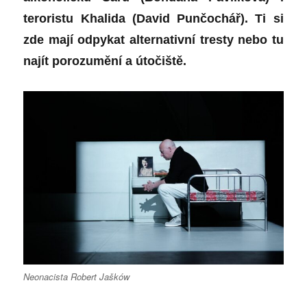
teroristu Khalida (
David Punčochář
). Ti si
zde mají odpykat alternativní tresty nebo tu
najít porozumění a útočiště.
Neonacista Robert Jašków