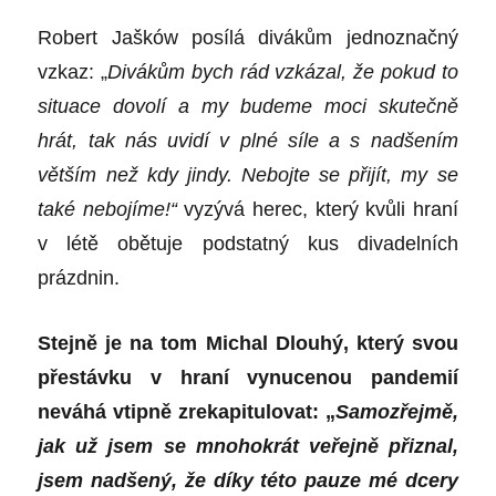
Robert Jašków posílá divákům jednoznačný
vzkaz: „
Divákům bych rád vzkázal, že pokud to
situace dovolí a my budeme moci skutečně
hrát, tak nás uvidí v plné síle a s nadšením
větším než kdy jindy. Nebojte se přijít, my se
také nebojíme!“
vyzývá herec, který kvůli hraní
v létě obětuje podstatný kus divadelních
prázdnin.
Stejně je na tom Michal Dlouhý, který svou
přestávku v hraní vynucenou pandemií
neváhá vtipně zrekapitulovat: „
Samozřejmě,
jak už jsem se mnohokrát veřejně přiznal,
jsem nadšený, že díky této pauze mé dcery