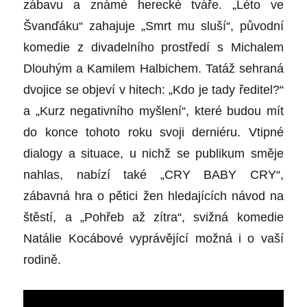
zábavu a známé herecké tváře. „Léto ve
Švanďáku“ zahajuje „Smrt mu sluší“, původní
komedie z divadelního prostředí s Michalem
Dlouhým a Kamilem Halbichem. Tatáž sehraná
dvojice se objeví v hitech: „Kdo je tady ředitel?“
a „Kurz negativního myšlení“, které budou mít
do konce tohoto roku svoji derniéru. Vtipné
dialogy a situace, u nichž se publikum směje
nahlas, nabízí také „CRY BABY CRY“,
zábavná hra o pětici žen hledajících návod na
štěstí, a „Pohřeb až zítra“, svižná komedie
Natálie Kocábové vyprávějící možná i o vaší
rodině.