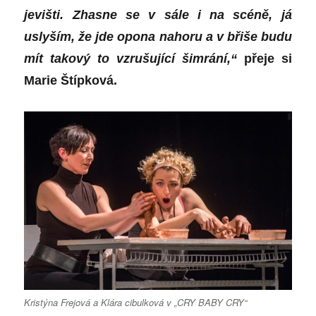
jevišti. Zhasne se v sále i na scéně, já
uslyším, že jde opona nahoru a v břiše budu
mít takový to vzrušující šimrání,“
přeje si
Marie Štípková.
Kristýna Frejová a Klára cibulková v „CRY BABY CRY“