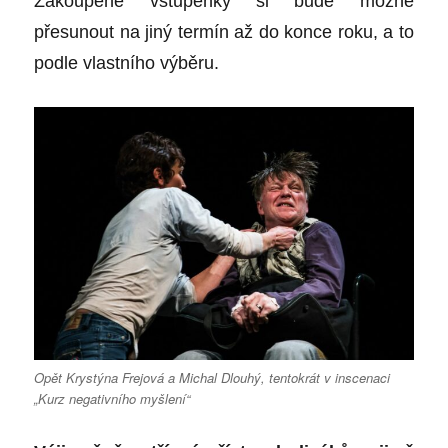
Zakoupené vstupenky si bude možné
přesunout na jiný termín až do konce roku, a to
podle vlastního výběru.
Opět Krystýna Frejová a Michal Dlouhý, tentokrát v inscenaci
„Kurz negativního myšlení“