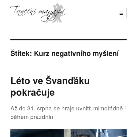
☰
Taneční magazín
Štítek:
Kurz negativního myšlení
Léto ve Švanďáku
pokračuje
Až do 31. srpna se hraje uvnitř, mimořádně i
během prázdnin