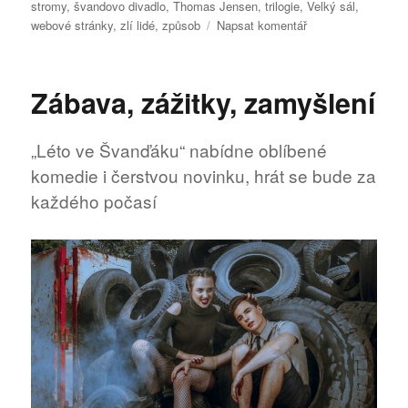
stromy
,
švandovo divadlo
,
Thomas Jensen
,
trilogie
,
Velký sál
,
pro
webové stránky
,
zlí lidé
,
způsob
Napsat komentář
text
s
názvem
Zábava, zážitky, zamyšlení
JAŠKÓW
s
ERFTEMEIJERE
„Léto ve Švanďáku“ nabídne oblíbené
v
komedie i čerstvou novinku, hrát se bude za
inscenaci
»Adamova
každého počasí
jablka«