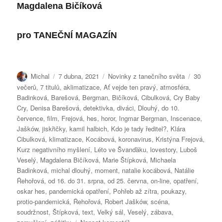
Magdalena Bičíková
pro
TANEČNÍ MAGAZÍN
Autor:
Publikováno:
Rubriky:
Štítky:
Michal
7 dubna, 2021
Novinky z tanečního světa
30
večerů
,
7 titulů
,
aklimatizace
,
Ať vejde ten pravý
,
atmosféra
,
Badinková
,
Barešová
,
Bergman
,
Bičíková
,
Cibulková
,
Cry Baby
Cry
,
Denisa Barešová
,
detektivka
,
diváci
,
Dlouhý
,
do 10.
července
,
film
,
Frejová
,
hes
,
horor
,
Ingmar Bergman
,
Inscenace
,
Jašków
,
jiskřičky
,
kamil halbich
,
Kdo je tady ředitel?
,
Klára
Cibulková
,
klimatizace
,
Kocábová
,
koronavirus
,
Kristýna Frejová
,
Kurz negativního myšlení
,
Léto ve Švanďáku
,
lovestory
,
Luboš
Veselý
,
Magdalena Bičíková
,
Marie Štípková
,
Michaela
Badinková
,
michal dlouhý
,
moment
,
natalie kocábová
,
Natálie
Řehořová
,
od 16. do 31. srpna
,
od 25. června
,
on-line
,
opatření
,
oskar hes
,
pandemická opatření
,
Pohřeb až zítra
,
poukazy
,
protio-pandemická
,
Řehořová
,
Robert Jašków
,
scéna
,
soudržnost
,
Štípková
,
text
,
Velký sál
,
Veselý
,
zábava
,
pro