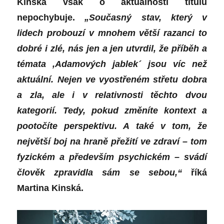
Kinská
však o aktuálnosti titulu
nepochybuje.
„Současný stav, který v
lidech probouzí v mnohem větší razanci to
dobré i zlé, nás jen a jen utvrdil, že příběh a
témata ,Adamových jablek´ jsou víc než
aktuální. Nejen ve vyostřeném střetu dobra
a zla, ale i v relativnosti těchto dvou
kategorií.
Tedy, p
okud změníte kontext a
pootočíte perspektivu. A také v tom, že
největší boj na hraně přežití ve zdraví – tom
fyzickém a především psychickém – svádí
člověk zpravidla sám se sebou,“
říká
Martina Kinská.