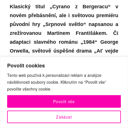
Klasický titul „Cyrano z Bergeracu“ v
novém přebásnění, ale i světovou premiéru
původní hry „Srpnové světl
o“
napsanou a
zrežírovanou Martinem Františákem. Či
adaptaci slavného románu „1984“ George
Orwella, světově úspěšné drama „Ať vejde
ten pravý“, nabízející to nejlepší ze
Povolit cookies
severské detektivky.
Ale rovněž
upíří
Tento web používá k personalizaci reklam a analýze
romanci a psychologické drama a navíc dva
návštěvnosti soubory cookie. Kliknutím na “Povolit vše”
provokativní tituly, věnované aktuálním
povolíte všechny cookie.
tématům dnešní doby –
klimatické změně a
Povolit vše
dozvuku vlny #MeToo. To vše, včetně
premiéry hry „Adamova jablka“, odsunuté z
Zakázat
dubna 2020 až na březen 2021, nabídne v