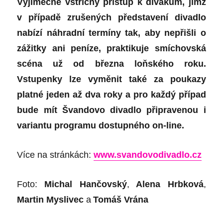
Výjimečně vstřícný přístup k divákům, jimž
v případě zrušených představení divadlo
nabízí náhradní termíny tak, aby nepřišli o
zážitky ani peníze, praktikuje smíchovská
scéna už od března loňského roku.
Vstupenky lze vyměnit také za poukazy
platné jeden až dva roky a pro každý případ
bude mít Švandovo divadlo připravenou i
variantu programu dostupného on-line.
Více na stránkách:
www.svandovodivadlo.cz
Foto:
Michal Hančovský
,
Alena Hrbková
,
Martin Myslivec
a
Tomáš Vrána