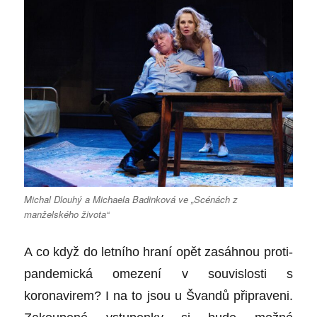
Michal Dlouhý a Michaela Badinková ve „Scénách z
manželského života“
A co když do letního hraní opět zasáhnou proti-
pandemická omezení v souvislosti s
koronavirem? I na to jsou u Švandů připraveni.