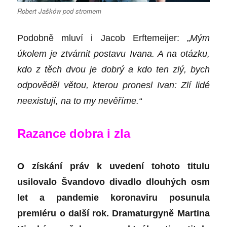
Robert Jašków pod stromem
Podobně mluví i
Jacob Erftemeijer
: „
Mým
úkolem je ztvárnit postavu Ivana. A na otázku,
kdo z těch dvou je dobrý a kdo ten zlý, bych
odpověděl větou, kterou pronesl Ivan: Zlí lidé
neexistují, na to my nevěříme.“
Razance dobra i zla
O získání práv k uvedení
tohoto titulu
usilovalo Švandovo divadlo dlouhých osm
let a pandemie
koronaviru
posunula
premiéru o další rok. Dramaturgyně
Martina