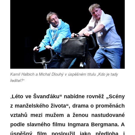
Kamil Halbich a Michal Dlouhý v úspěšném titulu „Kdo je tady
ředitel?“
„
Léto ve Švanďáku“ nabídne rovněž „Scény
z manželského života“, drama o proměnách
vztahů mezi mužem a ženou nastudované
podle slavného filmu Ingmara Bergmana. A
úspěšný film posloužil jako předloha i