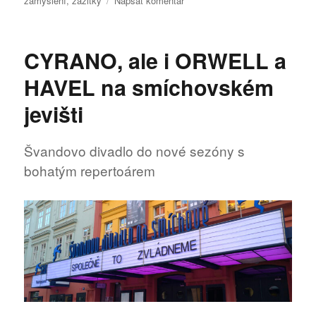
zamyšlení
,
zážitky
Napsat komentář
text
s
názvem
CYRANO, ale i ORWELL a
Zábava,
zážitky,
HAVEL na smíchovském
zamyšlení
jevišti
Švandovo divadlo do nové sezóny s
bohatým repertoárem