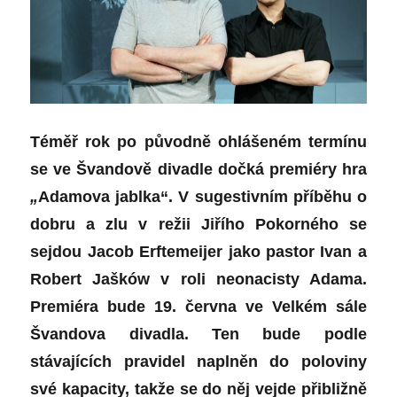
Téměř rok po původně ohlášeném termínu
se ve Švandově divadle dočká premiéry hra
„
Adamova jablka“. V sugestivním příběhu o
dobru a zlu v režii Jiřího Pokorného se
sejdou Jacob Erftemeijer jako pastor Ivan a
Robert Jašków v roli neonacisty Adama.
Premiéra bude 19. června ve Velkém sále
Švandova divadla. Ten bude podle
stávajících pravidel naplněn do poloviny
své kapacity, takže se do něj vejde přibližně