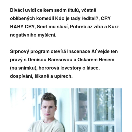
Diváci uvidí celkem sedm titulů, včetně
oblíbených komedií Kdo je tady ředitel?, CRY
BABY CRY, Smrt mu sluší, Pohřeb až zítra a Kurz
negativního myšlení.
Srpnový program otevírá inscenace Ať vejde ten
pravý s Denisou Barešovou a Oskarem Hesem
(na snímku), hororová lovestory o lásce,
dospívání, šikaně a upírech.