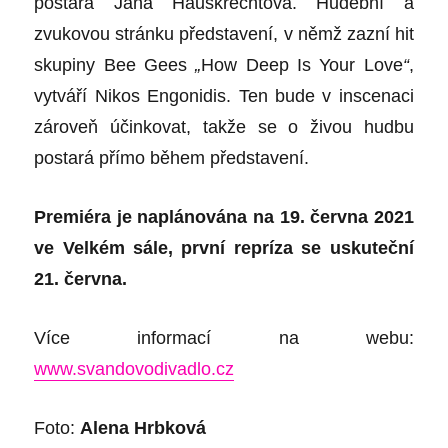
postará
Jana Hauskrechtová
. Hudební a
zvukovou stránku představení, v němž zazní hit
skupiny
Bee Gees
„
How Deep Is Your Love
“
,
vytváří
Nikos Engonidis
. Ten bude v inscenaci
zároveň účinkovat, takže se o živou hudbu
postará přímo během představení.
Premiéra je naplánována na 19. června 2021
ve Velkém sále, první repríza se uskuteční
21. června.
Více informací na webu:
www.svandovodivadlo.cz
Foto:
Alena
H
rbková