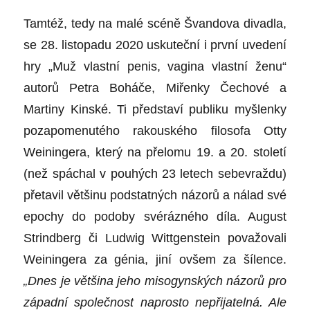
Tamtéž, tedy na malé scéně Švandova divadla,
se 28. listopadu 2020 uskuteční i první uvedení
hry „Muž vlastní penis, vagina vlastní ženu“
autorů Petra Boháče, Miřenky Čechové a
Martiny Kinské. Ti představí publiku myšlenky
pozapomenutého rakouského filosofa Otty
Weiningera, který na přelomu 19. a 20. století
(než spáchal v pouhých 23 letech sebevraždu)
přetavil většinu podstatných názorů a nálad své
epochy do podoby svérázného díla. August
Strindberg či Ludwig Wittgenstein považovali
Weiningera za génia, jiní ovšem za šílence.
„Dnes je většina jeho misogynských názorů pro
západní společnost naprosto nepřijatelná. Ale