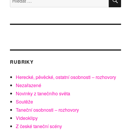
i
ORWELL
a
HAVEL
na
smíchovs
jevišti
RUBRIKY
Herecké, pěvěcké, ostatní osobnosti – rozhovory
Nezařazené
Novinky z tanečního světa
Soutěže
Taneční osobnosti – rozhovory
Videoklipy
Z české taneční scény