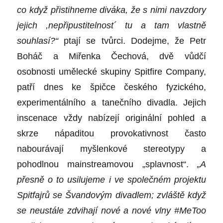
co když přistihneme diváka, že s nimi navzdory
jejich ,nepřipustitelnost´ tu a tam vlastně
souhlasí?“
ptají se tvůrci. Dodejme, že Petr
Boháč a Miřenka Čechová, dvě vůdčí
osobnosti umělecké skupiny Spitfire Company,
patří dnes ke špičce českého fyzického,
experimentálního a tanečního divadla. Jejich
inscenace vždy nabízejí originální pohled a
skrze nápaditou provokativnost často
nabourávají myšlenkové stereotypy a
pohodlnou mainstreamovou „splavnost“.
„A
přesně o to usilujeme i ve společném projektu
Spitfajrů se Švandovým divadlem; zvláště když
se neustále zdvihají nové a nové vlny #MeToo