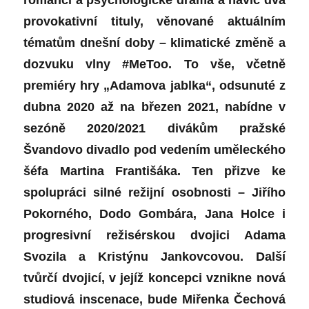
romanci a psychologické drama a navíc dva
provokativní tituly, věnované aktuálním
tématům dnešní doby –
klimatické změně a
dozvuku vlny #MeToo. To vše, včetně
premiéry hry „Adamova jablka“, odsunuté z
dubna 2020 až na březen 2021, nabídne v
sezóně 2020/2021 divákům pražské
Švandovo divadlo pod vedením uměleckého
šéfa Martina Františáka. Ten přizve ke
spolupráci silné režijní osobnosti – Jiřího
Pokorného, Dodo Gombára, Jana Holce i
progresivní režisérskou dvojici Adama
Svozila a Kristýnu Jankovcovou.
Další
tvůrčí dvojicí, v jejíž koncepci vznikne nová
studiová inscenace, bude Miřenka Čechová