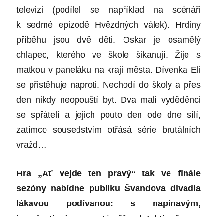
televizi (podílel se například na scénáři
k sedmé epizodě Hvězdných válek). Hrdiny
příběhu jsou dvě děti. Oskar je osamělý
chlapec, kterého ve škole šikanují. Žije s
matkou v paneláku na kraji města. Dívenka Eli
se přistěhuje naproti. Nechodí do školy a přes
den nikdy neopouští byt. Dva malí vyděděnci
se spřátelí a jejich pouto den ode dne sílí,
zatímco sousedstvím otřásá série brutálních
vražd…
Hra „Ať vejde ten pravý“ tak ve finále
sezóny nabídne publiku Švandova divadla
lákavou podívanou: s napínavým,