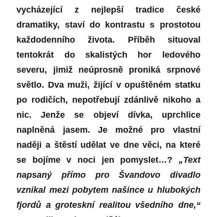
vycházející z nejlepší tradice české
dramatiky, staví do kontrastu s prostotou
každodenního života. Příběh situoval
tentokrát do skalistých hor ledového
severu, jimiž neúprosně proniká srpnové
světlo. Dva muži, žijící v opuštěném statku
po rodičích, nepotřebují zdánlivě nikoho a
nic. Jenže se objeví dívka, uprchlice
naplněná jasem. Je možné pro vlastní
naději a štěstí udělat ve dne věci, na které
se bojíme v noci jen pomyslet…?
„Text
napsaný přímo pro Švandovo divadlo
vznikal mezi pobytem našince u hlubokých
fjordů a groteskní realitou všedního dne,“