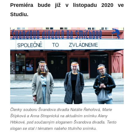
Premiéra bude
již
v listopadu 2020 ve
Studiu.
Členky souboru Švandova divadla Natálie Řehořová, Marie
Štípková a Anna Stropnická na aktuálním snímku Aleny
Hrbkové, pod současným sloganem Švandova divadla. Tento
slogan se stal i tématem našeho titulního snímku.