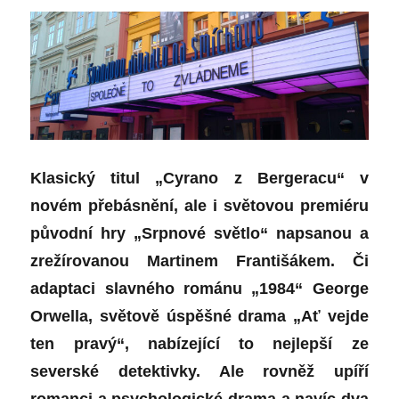
Klasický titul „Cyrano z Bergeracu“ v
novém přebásnění, ale i světovou premiéru
původní hry „Srpnové světl
o“
napsanou a
zrežírovanou Martinem Františákem. Či
adaptaci slavného románu „1984“ George
Orwella, světově úspěšné drama „Ať vejde
ten pravý“, nabízející to nejlepší ze
severské detektivky.
Ale rovněž
upíří