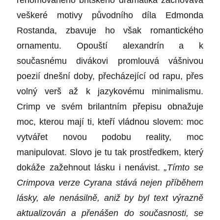
renomovaného britského dramatika zachovává
veškeré motivy původního díla Edmonda
Rostanda, zbavuje ho však romantického
ornamentu. Opouští alexandrín a k
současnému divákovi promlouvá vášnivou
poezií dnešní doby, přecházející od rapu, přes
volný verš až k jazykovému minimalismu.
Crimp ve svém brilantním přepisu obnažuje
moc, kterou mají ti, kteří vládnou slovem: moc
vytvářet novou podobu reality, moc
manipulovat. Slovo je tu tak prostředkem, který
dokáže zažehnout lásku i nenávist.
„Tímto se
Crimpova verze Cyrana stává nejen příběhem
lásky, ale nenásilně, aniž by byl text výrazně
aktualizován a přenášen do současnosti, se