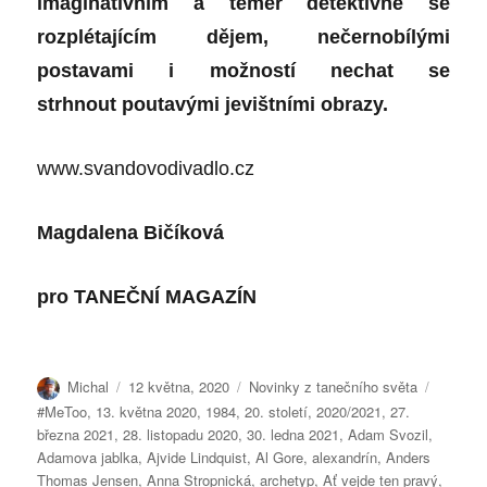
imaginativním a téměř detektivně se
rozplétajícím dějem, nečernobílými
postavami i možností nechat se
strhnout poutavými jevištními obrazy.
www.svandovodivadlo.cz
Magdalena Bičíková
pro
TANEČNÍ MAGAZÍN
Autor:
Publikováno:
Rubriky:
Štítky:
Michal
12 května, 2020
Novinky z tanečního světa
#MeToo
,
13. května 2020
,
1984
,
20. století
,
2020/2021
,
27.
března 2021
,
28. listopadu 2020
,
30. ledna 2021
,
Adam Svozil
,
Adamova jablka
,
Ajvide Lindquist
,
Al Gore
,
alexandrín
,
Anders
Thomas Jensen
,
Anna Stropnická
,
archetyp
,
Ať vejde ten pravý
,