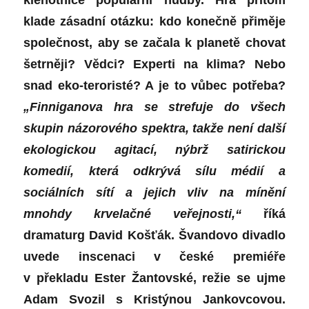
klenotnice populární hudby. Hra přitom
klade zásadní otázku: kdo konečně přiměje
společnost, aby se začala k planetě chovat
šetrněji? Vědci? Experti na klima? Nebo
snad eko-teroristé? A je to vůbec potřeba?
„Finniganova hra se strefuje do všech
skupin názorového spektra, takže není další
ekologickou agitací, nýbrž satirickou
komedií, která odkrývá sílu médií a
sociálních sítí a jejich vliv na mínění
mnohdy krvelačné veřejnosti,“
říká
dramaturg David Košťák. Švandovo divadlo
uvede inscenaci v české premiéře
v překladu Ester Žantovské, režie se ujme
Adam Svozil s Kristýnou Jankovcovou.