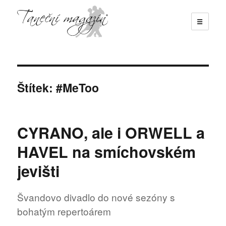
☰
Taneční magazín
Štítek:
#MeToo
CYRANO, ale i ORWELL a
HAVEL na smíchovském
jevišti
Švandovo divadlo do nové sezóny s
bohatým repertoárem