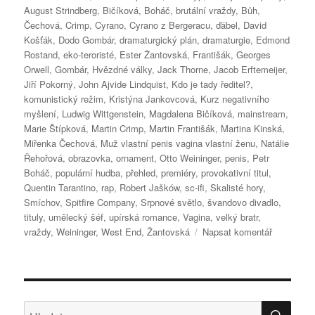
August Strindberg
,
Bičíková
,
Boháč
,
brutální vraždy
,
Bůh
,
Čechová
,
Crimp
,
Cyrano
,
Cyrano z Bergeracu
,
ďábel
,
David
Košťák
,
Dodo Gombár
,
dramaturgický plán
,
dramaturgie
,
Edmond
Rostand
,
eko-teroristé
,
Ester Žantovská
,
Františák
,
Georges
Orwell
,
Gombár
,
Hvězdné války
,
Jack Thorne
,
Jacob Erftemeijer
,
Jiří Pokorný
,
John Ajvide Lindquist
,
Kdo je tady ředitel?
,
komunistický režim
,
Kristýna Jankovcová
,
Kurz negativního
myšlení
,
Ludwig Wittgenstein
,
Magdalena Bičíková
,
mainstream
,
Marie Štípková
,
Martin Crimp
,
Martin Františák
,
Martina Kinská
,
Miřenka Čechová
,
Muž vlastní penis vagina vlastní ženu
,
Natálie
Řehořová
,
obrazovka
,
ornament
,
Otto Weininger
,
penis
,
Petr
Boháč
,
populární hudba
,
přehled
,
premiéry
,
provokativní titul
,
Quentin Tarantino
,
rap
,
Robert Jašków
,
sc-ifi
,
Skalisté hory
,
Smíchov
,
Spitfire Company
,
Srpnové světlo
,
švandovo divadlo
,
tituly
,
umělecký šéf
,
upírská romance
,
Vagina
,
velký bratr
,
pro
vraždy
,
Weininger
,
West End
,
Žantovská
Napsat komentář
text
s
názvem
CYRANO,
ale
HLE
Hledat: