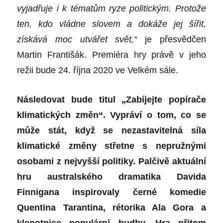
vyjadřuje i k tématům ryze politickým. Protože
ten, kdo vládne slovem a dokáže jej šířit,
získává moc utvářet svět,“
je přesvědčen
Martin Františák. Premiéra hry právě v jeho
režii bude 24. října 2020 ve Velkém sále.
Následovat bude titul „Zabíjejte popírače
klimatických změn“. Vypráví o tom, co se
může stát, když se nezastavitelná síla
klimatické změny střetne s nepružnými
osobami z nejvyšší politiky. Palčivě aktuální
hru australského dramatika Davida
Finnigana inspirovaly černé komedie
Quentina Tarantina, rétorika Ala Gora a