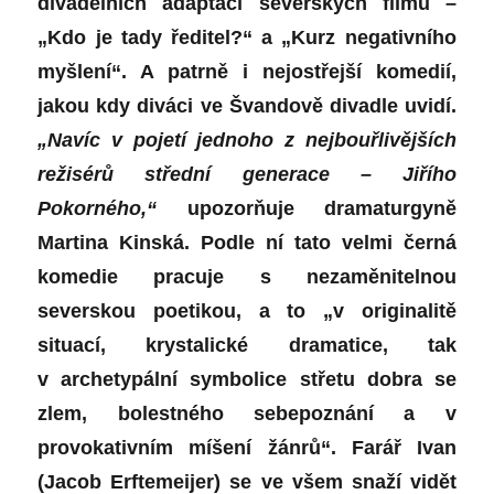
divadelních adaptací severských filmů –
„Kdo je tady ředitel?“ a „Kurz negativního
myšlení“. A patrně i nejostřejší komedií,
jakou kdy diváci ve Švandově divadle uvidí.
„Navíc v pojetí jednoho z nejbouřlivějších
režisérů střední generace – Jiřího
Pokorného,“
upozorňuje dramaturgyně
Martina Kinská. Podle ní tato velmi černá
komedie pracuje s nezaměnitelnou
severskou poetikou, a to „v originalitě
situací, krystalické dramatice, tak
v archetypální symbolice střetu dobra se
zlem, bolestného sebepoznání a v
provokativním míšení žánrů“. Farář Ivan
(Jacob Erftemeijer) se ve všem snaží vidět