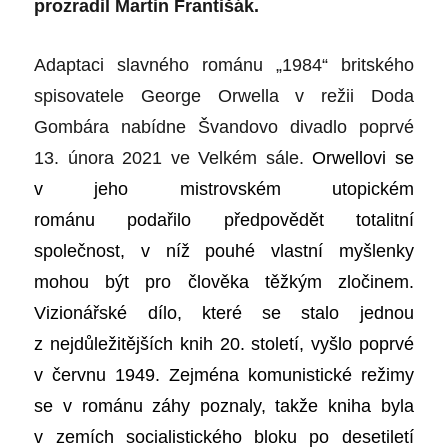
prozradil Martin Františák.
Adaptaci slavného románu „1984“ britského
spisovatele George Orwella v režii Doda
Gombára nabídne Švandovo divadlo poprvé
13. února 2021 ve Velkém sále.
Orwellovi se
v jeho mistrovském utopickém
románu podařilo předpovědět totalitní
společnost, v níž pouhé vlastní myšlenky
mohou být pro člověka těžkým zločinem.
Vizionářské dílo, které se stalo jednou
z nejdůležitějších knih 20. století, vyšlo poprvé
v červnu 1949. Zejména komunistické režimy
se v románu záhy poznaly, takže kniha byla
v zemích socialistického bloku po desetiletí