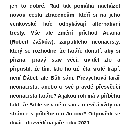
jen to dobré. Rád tak pomáhá nacházet
novou cestu ztracencům, kteří si na jeho
venkovské faře odpykávají alternativní
tresty. Vše ale změní příchod Adama
(Robert Jašków), zarputilého neonacisty,
který se rozhodne, že faráře donutí, aby si
přiznal pravý stav věcí: uviděl zlo a
připustil, že tím, kdo ho už léta krutě trápí,
není Ďábel, ale Bůh sám. Převychová farář
neonacistu, anebo o své pravdě přesvědčí
neonacista faráře? A jakou roli má v příběhu
fakt, že Bible se v něm sama otevírá vždy na
stránce s příběhem o Jobovi? Odpovědi se
diváci dozvědí na jaře roku 2021.