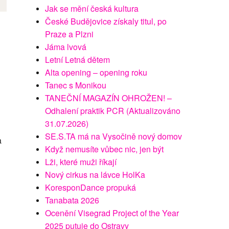
Jak se mění česká kultura
České Budějovice získaly titul, po
Praze a Plzni
Jáma lvová
Letní Letná dětem
Alta opening – opening roku
Tanec s Monikou
TANEČNÍ MAGAZÍN OHROŽEN! –
Odhalení praktik PCR (Aktualizováno
31.07.2026)
SE.S.TA má na Vysočině nový domov
a
Když nemusíte vůbec nic, jen být
Lži, které muži říkají
Nový cirkus na lávce HolKa
KoresponDance propuká
Tanabata 2026
Ocenění Visegrad Project of the Year
2025 putuje do Ostravy