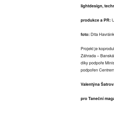
lightdesign, tech
produkce a PR:
U
foto:
Dita Havrán
Projekt je koprodu
Záhrada – Banská B
díky podpoře Minis
podpořen Centrem
Valentýna Šatrov
pro Taneční mag