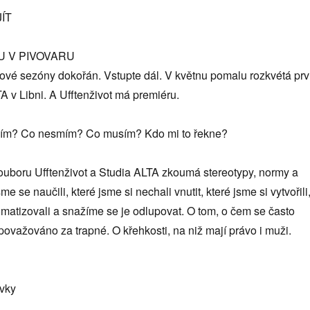
ÍT
U V PIVOVARU
ové sezóny dokořán. Vstupte dál. V květnu pomalu rozkvétá prv
 v Libni. A Ufftenživot má premiéru.
ím? Co nesmím? Co musím? Kdo mi to řekne?
uboru Ufftenživot a Studia ALTA zkoumá stereotypy, normy a
me se naučili, které jsme si nechali vnutit, které jsme si vytvořili
omatizovali a snažíme se je odlupovat. O tom, o čem se často
o považováno za trapné. O křehkosti, na niž mají právo i muži.
ávky