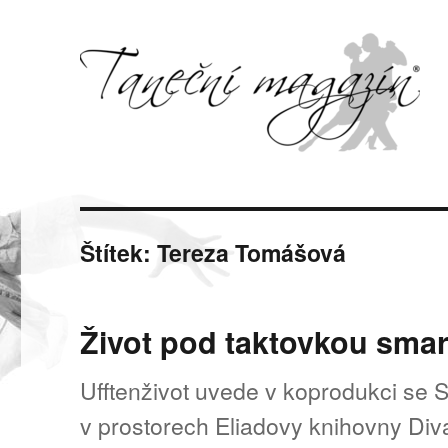
Svět tance, pohybu a hudby
Taneční magazín
Štítek:
Tereza Tomášová
Život pod taktovkou sma
Ufftenživot uvede v koprodukci se
v prostorech Eliadovy knihovny Div