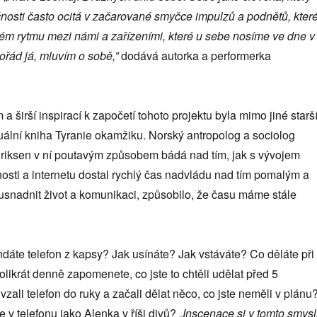
nosti často ocitá v začarované smyčce impulzů a podnětů, kter
ném rytmu mezi námi a zařízeními, které u sebe nosíme ve dne v
pořád já, mluvím o sobě,”
dodává autorka a performerka
 širší inspirací k započetí tohoto projektu byla mimo jiné starší
tuální kniha Tyranie okamžiku. Norský antropolog a sociolog
iksen v ní poutavým způsobem bádá nad tím, jak s vývojem
osti a internetu dostal rychlý čas nadvládu nad tím pomalým a
usnadnit život a komunikaci, způsobilo, že času máme stále
ndáte telefon z kapsy? Jak usínáte? Jak vstáváte? Co děláte při
olikrát denně zapomenete, co jste to chtěli udělat před 5
vzali telefon do ruky a začali dělat něco, co jste neměli v plánu
te v telefonu jako Alenka v říši divů? „
Inscenace si v tomto smys