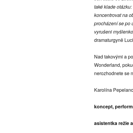
také klade otázku:
koncentrovat na ob
procházení se po u
vyrušeni myšlenko
dramaturgyně Luci
Nad takovými a p
Wonderland, pokud
nerozhodnete se 
Karolína Pepelan
koncept, perform
asistentka režie 