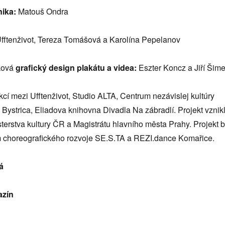
nika:
Matouš Ondra
fftenživot, Tereza Tomášová a Karolína Pepelanov
ková
grafický design plakátu a videa:
Eszter Koncz a Jiří Šim
kcí mezi Ufftenživot, Studio ALTA, Centrum nezávislej kultúry
ystrica, Eliadova knihovna Divadla Na zábradlí. Projekt vznik
terstva kultury ČR a Magistrátu hlavního města Prahy. Projekt b
 choreografického rozvoje SE.S.TA a REZI.dance Komařice.
á
azín