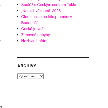
Soutěž s Českým centrem Tokio
é
„Noc s hvězdami“ 2026
Olomouc se na léto promění v
Budapešť
Česká je vaše
Ztracené pohyby
,
Nezbytná přání
ARCHIVY
Archivy
?
lu