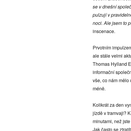
taktovkou
se v dnešní společ
smartphonu
v
pulzují v pravidel
podání
noci. Ale jsem to 
Sáry
inscenace.
Arnstein
Prvotním impulzem a
ale stále velmi ak
Thomas Hylland Er
informační společn
vše, co nám mělo 
méně.
Kolikrát za den vy
jízdě v tramvaji? K
minutami, než jste 
Jak často se ztratí