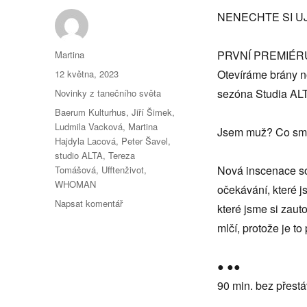
NENECHTE SI UJ
Autor:
PRVNÍ PREMIÉR
Martina
Publikováno:
Otevíráme brány n
12 května, 2023
Rubriky:
sezóna Studia ALTA
Novinky z tanečního světa
Štítky:
Baerum Kulturhus
,
Jiří Šimek
,
Ludmila Vacková
,
Martina
Jsem muž? Co sm
Hajdyla Lacová
,
Peter Šavel
,
studio ALTA
,
Tereza
Nová inscenace so
Tomášová
,
Ufftenživot
,
WHOMAN
očekávání, které js
pro
Napsat komentář
které jsme si zaut
text
mlčí, protože je t
s
názvem
WHOMAN
● ●●
90 min. bez přest