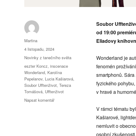
Soubor Ufftenživ
od 19:00 premiér
Autor:
Eliadovy knihovn
Martina
Publikováno:
4 listopadu, 2024
Rubriky:
Wonderland je auto
Novinky z tanečního světa
Štítky:
fenomén prožívání 
eszter Koncz
,
inscenace
Wonderland
,
Karolína
smartphonů. Sára A
Pepelanov
,
Lucia Kašiarová
,
fyzického pohybu, 
Soubor Ufftenživot
,
Tereza
v hravé a humorné
Tomášová
,
Ufftenživot
pro
Napsat komentář
text
V rámci tématu byl
s
Kašiarové, lightd
názvem
Život
nemluvit o obecnos
pod
osobní zkušenosti.