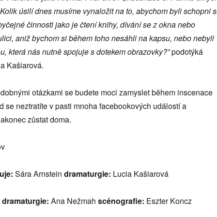
 Kolik úsilí dnes musíme vynaložit na to, abychom byli schopni 
yčejné činnosti jako je čtení knihy, dívání se z okna nebo
lici, aniž bychom si během toho nesáhli na kapsu, nebo nebyli
u, která nás nutně spojuje s dotekem obrazovky?”
podotýká
a Kašiarová.
odobnými otázkami se budete moci zamyslet během inscenace
 se neztratíte v pasti mnoha facebookových událostí a
nakonec zůstat doma.
ov
uje:
Sára Arnstein
dramaturgie:
Lucia Kašiarová
a dramaturgie:
Ana Nežmah
scénografie:
Eszter Koncz