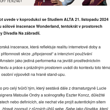
ot uvede v koprodukci se Studiem ALTA 21. listopadu 2024
u sólové inscenace Wonderland, tentokrát v prostorech
y Divadla Na zábradlí.
rská inscenace, která reflektuje realitu internetové doby a
přítomnosti skrze „připojenost” a intenzivní používání
rnstein jako jediná performerka na jevišti prostřednictvím
textu a práce s prázdným prostorem uvádí do kontextu toto tém
 osobní výpovědi na hraně stand-upu.
o pro celý tvůrčí tým, který sestává dále z dramaturgyně Lucie
esignera Matouše Ondry a scénografky Eszter Koncz, důležité
tech nebo definicích, ale nechat vše projít autentickým sítem
 „
Hravě zoomuji z různých úhlů sebe. Sebe jako člověka, který