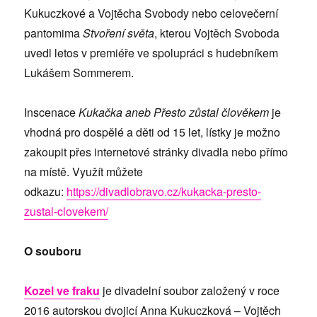
Kukuczkové a Vojtěcha Svobody nebo celovečerní
pantomima
Stvoření světa
, kterou Vojtěch Svoboda
uvedl letos v premiéře ve spolupráci s hudebníkem
Lukášem Sommerem.
Inscenace
Kukačka aneb Přesto zůstal člověkem
je
vhodná pro dospělé a děti od 15 let, lístky je možno
zakoupit přes internetové stránky divadla nebo přímo
na místě. Využít můžete
odkazu:
https://divadlobravo.cz/kukacka-presto-
zustal-clovekem/
O souboru
Kozel ve fraku
je divadelní soubor založený v roce
2016 autorskou dvojicí Anna Kukuczková – Vojtěch