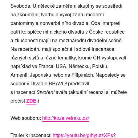
Svoboda. Umělecké zaměření skupiny se soustředí
na zkoumání, tvorbu a vývoj žánru moderní
pantomimy a nonverbálního divadla. Oba interpreti
patří ke špičce mimického divadla v České republice
a zkušenosti mají i na mezinárodní divadelní scéně.
Na repertoáru mají společné i sólové inscenace
různých stylů a různé tematiky, kromě ČR vystupovali
například ve Francii, USA, Německu, Polsku,
Arménii, Japonsku nebo na Filipínách. Naposledy se
soubor v Divadle BRAVO! představil
s inscenací
Stvoření světa
(aktuální recenzi si můžete
přečíst
ZDE
.)
Web souboru:
http://kozelvefraku.cz/
Trailer k inscenaci:
https://youtu.be/gihytufzXPs?