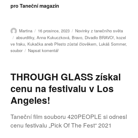
pro Taneční magazín
Autor:
Publikováno:
Rubriky:
Martina
16 prosince, 2023
Novinky z tanečního světa
Štítky:
absurditky
,
Anna Kukuczková
,
Bravo
,
Divadlo BRAVO!
,
kozel
ve fraku
,
Kukačka aneb Přesto zůstal člověkem
,
Lukáš Sommer
,
pro
soubor
Napsat komentář
text
s
názvem
THROUGH GLASS získal
Kukačka
sídlí
cenu na festivalu v Los
tam,
kde
Angeles!
se
volá
BRAVO!
Taneční film souboru 420PEOPLE si odnesl
cenu festivalu „Pick Of The Fest“ 2021