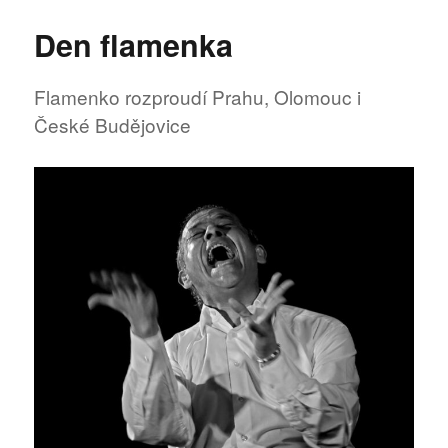
s
názvem
Den flamenka
THROUGH
GLASS
získal
Flamenko rozproudí Prahu, Olomouc i
cenu
České Budějovice
na
festivalu
v
Los
Angeles!