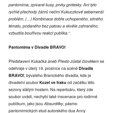
pantomima, zpívané kusy, prvky grotesky. Ani tyto
rychlé přechody žánrů nečiní Kukuczkové sebemenší
problém. (…) Kombinace dobře uchopeného, silného
tématu, podaného bez patosu a skvěle zahraného,
vzbudila bouřlivou reakci publika.“
Pantomima v Divadle BRAVO!
Představení
Kukačka aneb Přesto zůstal člověkem
se
odehraje v úterý 19. prosince na scéně
Divadla
BRAVO!
, bývalého Branického divadla, kde je
divadelní soubor
Kozel ve fraku
od začátku této
sezony stálým hostem. Na repertoáru, který zde
soubor uvádí, nechybí také inscenace pro rodinné
publikum, jako jsou
Absurditky
, pásmo
pantomimických etud autorského dua Anny