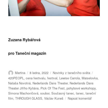
Zuzana Rybářová
pro Taneční magazín
Autor:
Publikováno:
Rubriky:
Štítky:
Martina
8 ledna, 2022
Novinky z tanečního světa
420PEOPL
,
cena festivalu
,
festival
,
Lewise Carrola
,
Maiselovka
,
Nataša Novotná
,
Nederlands Dans Theater
,
Nederlands Dans
Theater Jiřího Kyliána
,
Pick Of The Fest
,
pohybové workshopy
,
Simona Machovičová
,
soubor
,
Současný tanec
,
tanec
,
taneční
pro
film
,
THROUGH GLASS
,
Václav Kuneš
Napsat komentář
text