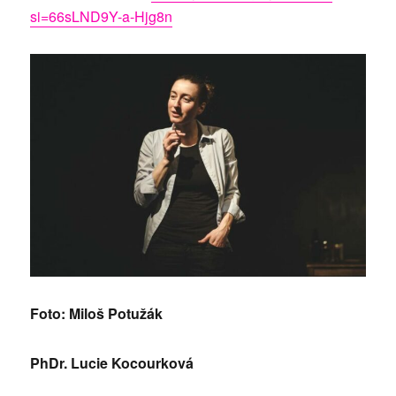
si=66sLND9Y-a-Hjg8n
Foto: Miloš Potužák
PhDr. Lucie Kocourková