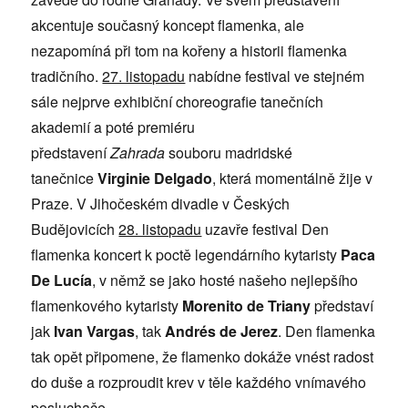
akcentuje současný koncept flamenka, ale
nezapomíná při tom na kořeny a historii flamenka
tradičního.
27. listopadu
nabídne festival ve stejném
sále nejprve exhibiční choreografie tanečních
akademií a poté premiéru
představení
Zahrada
souboru madridské
tanečnice
Virginie Delgado
, která momentálně žije v
Praze. V Jihočeském divadle v Českých
Budějovicích
28. listopadu
uzavře festival Den
flamenka koncert k poctě legendárního kytaristy
Paca
De Lucía
, v němž se jako hosté našeho nejlepšího
flamenkového kytaristy
Morenito de Triany
představí
jak
Ivan Vargas
, tak
Andrés de Jerez
. Den flamenka
tak opět připomene, že flamenko dokáže vnést radost
do duše a rozproudit krev v těle každého vnímavého
posluchače.