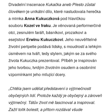
Divadelní inscenace
Kukačka aneb Přesto zůstal
člověkem
je unikátní dílo, které nastudovala herečka
a mimka
Anna Kukuczková
pod hlavičkou
souboru
Kozel ve fraku
. Je věnovaná performerčině
otci, zesnulém faráři, básníkovi, prozaikovi a
esejistovi
Erwinu Kukuczkovi
. Jeho neuvěřitelné
životní peripetie podává lidsky, s moudrostí a lehkým
úsměvem na tváři, tedy stylem, jakým se za svého
života Kukuczka prezentoval. Příběh je inspirován
jeho tvorbou, tvrdým životním osudem a osobními
vzpomínkami jeho milující dcery.
„Chtěla jsem udělat představení o výjimečnosti
obyčejných lidí. Protože každý je obyčejný a zároveň
výjimečný. Tátův život mě fascinoval a inspiroval.
Zažil tolik bolesti, a přitom rozdával všude