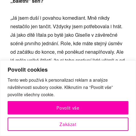
„baletní“ sen?
„Já jsem duší i povahou komediant. Mně nikdy
nestačilo jen tančit. Vždycky jsem potřebovala i hrát.
Já jako dítě lítala po bytě jako Giselle v závěrečné
scéně prvního jednání. Role, kde máte stejný úsměv
od začátku do konce, mě poněkud nenaplňovaly. Ale
já měla velké štěstí, že si toho správní lidé všimli a od
mládí mi svěřovali i charakterní role. Mně bylo
Povolit cookies
vždycky dost jedno, jestli je to první, druhá role nebo
Tento web používá k personalizaci reklam a analýze
„štěk”. Hlavně, abych mohla hrát. Abych mohla tvořit.
návštěvnosti soubory cookie. Kliknutím na “Povolit vše”
A abych na jevišti na chvíli mohla nechat duši.
povolíte všechny cookie.
Nesplněný sen… já si už v tancování všechno
Povolit vše
splnila. Nevím, s čím by kdo musel přijít, aby mi stálo
za to se hodit zpět do formy a naposledy zariskovat. A
Zakázat
co se týče minulosti, není fér nějakou roli vyzdvihovat.