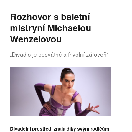
s
názvem
Rozhovor s baletní
Den
flamenka
mistryní Michaelou
Wenzelovou
„Divadlo je posvátné a frivolní zároveň“
Divadelní prostředí znala díky svým rodičům