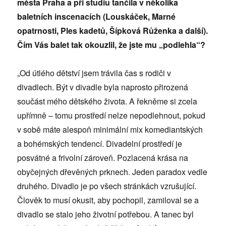
města Praha a při studiu tančila v několika
baletních inscenacích (Louskáček, Marné
opatrnosti, Ples kadetů, Šípková Růženka a další).
Čím Vás balet tak okouzlil, že jste mu „podlehla“?
„Od útlého dětství jsem trávila čas s rodiči v
divadlech. Být v divadle byla naprosto přirozená
součást mého dětského života. A řekněme si zcela
upřímně – tomu prostředí nelze nepodlehnout, pokud
v sobě máte alespoň minimální mix komediantských
a bohémských tendencí. Divadelní prostředí je
posvátné a frivolní zároveň. Pozlacená krása na
obyčejných dřevěných prknech. Jeden paradox vedle
druhého. Divadlo je po všech stránkách vzrušující.
Člověk to musí okusit, aby pochopil, zamiloval se a
divadlo se stalo jeho životní potřebou. A tanec byl