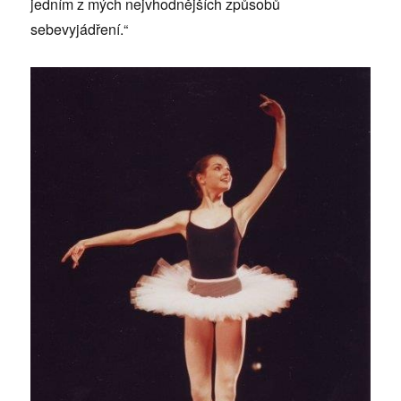
jedním z mých nejvhodnějších způsobů
sebevyjádření.“