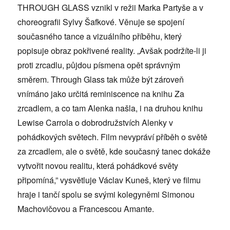
THROUGH GLASS vznikl v režii Marka Partyše a v
choreografii Sylvy Šafkové. Věnuje se spojení
současného tance a vizuálního příběhu, který
popisuje obraz pokřivené reality. „Avšak podržíte-li ji
proti zrcadlu, půjdou písmena opět správným
směrem. Through Glass tak může být zároveň
vnímáno jako určitá reminiscence na knihu Za
zrcadlem, a co tam Alenka našla, i na druhou knihu
Lewise Carrola o dobrodružstvích Alenky v
pohádkových světech. Film nevypráví příběh o světě
za zrcadlem, ale o světě, kde současný tanec dokáže
vytvořit novou realitu, která pohádkové světy
připomíná,” vysvětluje Václav Kuneš, který ve filmu
hraje i tančí spolu se svými kolegyněmi Simonou
Machovičovou a Francescou Amante.