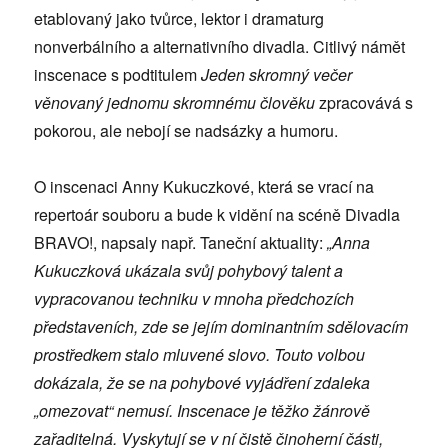
etablovaný jako tvůrce, lektor i dramaturg
nonverbálního a alternativního divadla. Citlivý námět
inscenace s podtitulem
Jeden skromný večer
věnovaný jednomu skromnému člověku
zpracovává s
pokorou, ale nebojí se nadsázky a humoru.
O inscenaci Anny Kukuczkové, která se vrací na
repertoár souboru a bude k vidění na scéně Divadla
BRAVO!, napsaly např. Taneční aktuality:
„Anna
Kukuczková ukázala svůj pohybový talent a
vypracovanou techniku v mnoha předchozích
představeních, zde se jejím dominantním sdělovacím
prostředkem stalo mluvené slovo. Touto volbou
dokázala, že se na pohybové vyjádření zdaleka
„omezovat“ nemusí. Inscenace je těžko žánrově
zařaditelná. Vyskytují se v ní čistě činoherní části,