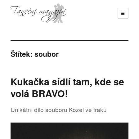
☰
Taneční magazín
Štítek:
soubor
Kukačka sídlí tam, kde se
volá BRAVO!
Unikátní dílo souboru Kozel ve fraku