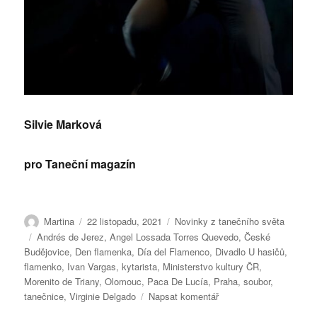
Silvie Marková
pro Taneční magazín
Autor:
Publikováno:
Rubriky:
Martina
22 listopadu, 2021
Novinky z tanečního světa
Štítky:
Andrés de Jerez
,
Angel Lossada Torres Quevedo
,
České
Budějovice
,
Den flamenka
,
Día del Flamenco
,
Divadlo U hasičů
,
flamenko
,
Ivan Vargas
,
kytarista
,
Ministerstvo kultury ČR
,
Morenito de Triany
,
Olomouc
,
Paca De Lucía
,
Praha
,
soubor
,
pro
tanečnice
,
Virginie Delgado
Napsat komentář
text