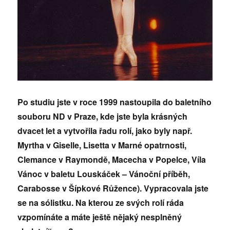
Po studiu jste v roce 1999 nastoupila do baletního
souboru ND v Praze, kde jste byla krásných
dvacet let a vytvořila řadu rolí, jako byly např.
Myrtha v Giselle, Lisetta v Marné opatrnosti,
Clemance v Raymondě, Macecha v Popelce, Víla
Vánoc v baletu Louskáček – Vánoční příběh,
Carabosse v Šípkové Růžence). Vypracovala jste
se na sólistku. Na kterou ze svých rolí ráda
vzpomínáte a máte ještě nějaký nesplněný