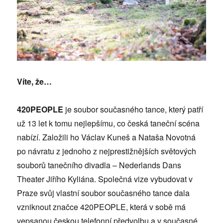
Víte, že…
420PEOPLE
je soubor současného tance, který patří
už 13 let k tomu nejlepšímu, co česká taneční scéna
nabízí. Založili ho Václav Kuneš a Nataša Novotná
po návratu z jednoho z nejprestižnějších světových
souborů tanečního divadla – Nederlands Dans
Theater Jiřího Kyliána. Společná vize vybudovat v
Praze svůj vlastní soubor současného tance dala
vzniknout značce 420PEOPLE, která v sobě má
vepsanou českou telefonní předvolbu a v současné