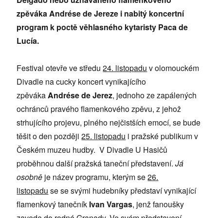
zpěváka Andrése de Jereze i nabitý koncertní
program k poctě věhlasného kytaristy Paca de
Lucía.
Festival otevře ve středu
24. listopadu
v olomouckém
Divadle na cucky koncert vynikajícího
zpěváka
Andrése de Jerez
,
jednoho ze zapálených
ochránců pravého flamenkového zpěvu, z jehož
strhujícího projevu, plného nejčistších emocí, se bude
těšit o den později
25. listopadu
i pražské publikum v
Českém muzeu hudby. V Divadle U Hasičů
proběhnou další pražská taneční představení.
Já
osobně
je název programu, kterým se
26.
listopadu
se se svými hudebníky představí vynikající
flamenkový tanečník
Ivan Vargas
, jenž fanoušky
zavede do rodné Granady. Ve svém představení