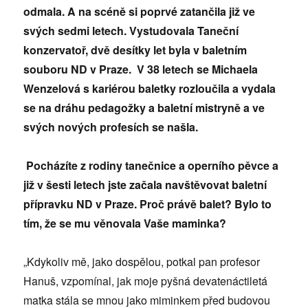
odmala. A na scéně si poprvé zatančila již ve
svých sedmi letech. Vystudovala Taneční
konzervatoř, dvě desítky let byla v baletním
souboru ND v Praze. V 38 letech se Michaela
Wenzelová s kariérou baletky rozloučila a vydala
se na dráhu pedagožky a baletní mistryně a ve
svých nových profesích se našla.
Pocházíte z rodiny tanečnice a operního pěvce a
již v šesti letech jste začala navštěvovat baletní
přípravku ND v Praze. Proč právě balet? Bylo to
tím, že se mu věnovala Vaše maminka?
„Kdykoliv mě, jako dospělou, potkal pan profesor
Hanuš, vzpomínal, jak moje pyšná devatenáctiletá
matka stála se mnou jako miminkem před budovou