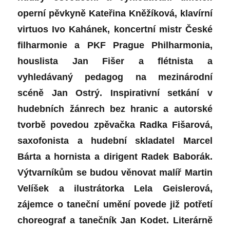
operní pěvkyně Kateřina Kněžíková, klavírní
virtuos Ivo Kahánek, koncertní mistr České
filharmonie a PKF Prague Philharmonia,
houslista Jan Fišer a flétnista a
vyhledávaný pedagog na mezinárodní
scéně Jan Ostrý. Inspirativní setkání v
hudebních žánrech bez hranic a autorské
tvorbě povedou zpěvačka Radka Fišarová,
saxofonista a hudební skladatel Marcel
Bárta a hornista a dirigent Radek Baborák.
Výtvarníkům se budou věnovat malíř Martin
Velíšek a ilustrátorka Lela Geislerová,
zájemce o taneční umění povede již potřetí
choreograf a tanečník Jan Kodet. Literárně