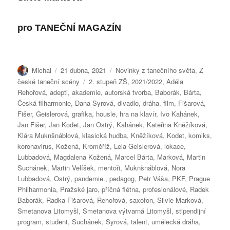
pro
TANEČNÍ MAGAZÍN
Autor:
Publikováno:
Rubriky:
Michal
21 dubna, 2021
Novinky z tanečního světa
,
Z
Štítky:
české taneční scény
2. stupeň ZŠ
,
2021/2022
,
Adéla
Řehořová
,
adepti
,
akademie
,
autorská tvorba
,
Baborák
,
Bárta
,
Česká filharmonie
,
Dana Syrová
,
divadlo
,
dráha
,
film
,
Fišarová
,
Fišer
,
Geislerová
,
grafika
,
housle
,
hra na klavír
,
Ivo Kahánek
,
Jan Fišer
,
Jan Kodet
,
Jan Ostrý
,
Kahánek
,
Kateřina Kněžíková
,
Klára Muknšnáblová
,
klasická hudba
,
Kněžíková
,
Kodet
,
komiks
,
koronavirus
,
Kožená
,
Kroměříž
,
Lela Geislerová
,
lokace
,
Lubbadová
,
Magdalena Kožená
,
Marcel Bárta
,
Marková
,
Martin
Suchánek
,
Martin Velíšek
,
mentoři
,
Muknšnáblová
,
Nora
Lubbadová
,
Ostrý
,
pandemie.
,
pedagog
,
Petr Váša
,
PKF
,
Prague
Philharmonia
,
Pražské jaro
,
příčná flétna
,
profesionálové
,
Radek
Baborák
,
Radka Fišarová
,
Řehořová
,
saxofon
,
Silvie Marková
,
Smetanova Litomyšl
,
Smetanova výtvarná Litomyšl
,
stipendijní
program
,
student
,
Suchánek
,
Syrová
,
talent
,
umělecká dráha
,