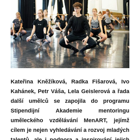
Kateřina Kněžíková, Radka Fišarová, Ivo
Kahánek, Petr Váša, Lela Geislerová a řada
další umělců se zapojila do programu
Stipendijní Akademie mentoringu
uměleckého vzdělávání MenART, jejímž
cílem je nejen vyhledávání a rozvoj mladých
talentů, ale i podpora a inspirování jejich