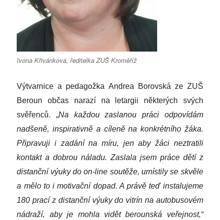
Ivona Křivánková, ředitelka ZUŠ Kroměříž
Výtvarnice a pedagožka Andrea Borovská ze ZUŠ
Beroun občas narazí na letargii některých svých
svěřenců. „
Na každou zaslanou práci odpovídám
nadšeně, inspirativně a cíleně na konkrétního žáka.
Připravuji i zadání na míru, jen aby žáci neztratili
kontakt a dobrou náladu. Zaslala jsem práce dětí z
distanční výuky do on-line soutěže, umístily se skvěle
a mělo to i motivační dopad. A právě teď instalujeme
180 prací z distanční výuky do vitrín na autobusovém
nádraží, aby je mohla vidět berounská veřejnost,“