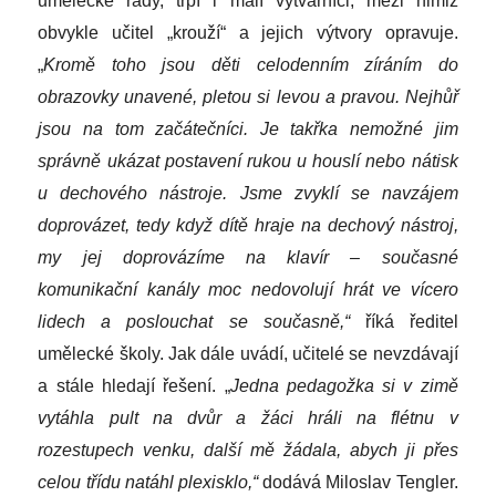
umělecké rady, trpí i malí výtvarníci, mezi nimiž
obvykle učitel „krouží“ a jejich výtvory opravuje.
„
Kromě toho jsou děti celodenním zíráním do
obrazovky unavené, pletou si levou a pravou. Nejhůř
jsou na tom začátečníci. Je takřka nemožné jim
správně ukázat postavení rukou u houslí nebo nátisk
u dechového nástroje. Jsme zvyklí se navzájem
doprovázet, tedy když dítě hraje na dechový nástroj,
my jej doprovázíme na klavír – současné
komunikační kanály moc nedovolují hrát ve vícero
lidech a poslouchat se současně,“
říká ředitel
umělecké školy. Jak dále uvádí, učitelé se nevzdávají
a stále hledají řešení. „
Jedna pedagožka si v zimě
vytáhla pult na dvůr a žáci hráli na flétnu v
rozestupech venku, další mě žádala, abych ji přes
celou třídu natáhl plexisklo,“
dodává Miloslav Tengler.