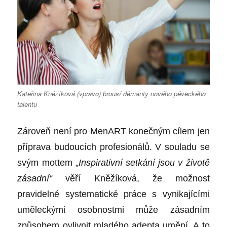
Kateřina Knéžíková (vpravo) brousí démanty nového pěveckého
talentu
Zároveň není pro MenART konečným cílem jen
příprava budoucích profesionálů. V souladu se
svým mottem „
Inspirativní setkání jsou v životě
zásadní“
věří Kněžíková, že možnost
pravidelné systematické práce s vynikajícími
uměleckými osobnostmi může zásadním
způsobem ovlivnit mladého adepta umění. A to