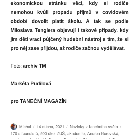
ekonomickou stránku věci, kdy si rodiče
nemohou kvůli propadu příjmů v covidovém
období dovolit platit školu. A tak se podle
Miloslava Tenglera objevují i takové případy, kdy
jim děti vrací půjčený hudební nástroj s tím, že si
pro něj zase přijdou, až rodiče začnou vydělávat.
Foto:
archiv TM
Markéta Pudilová
pro
TANEČNÍ MAGAZÍN
Autor:
Publikováno:
Rubriky:
Štítky:
Michal
14 dubna, 2021
Novinky z tanečního světa
170 stipendistů
,
500 škol ZUŠ
,
akademie
,
Andrea Borovská
,