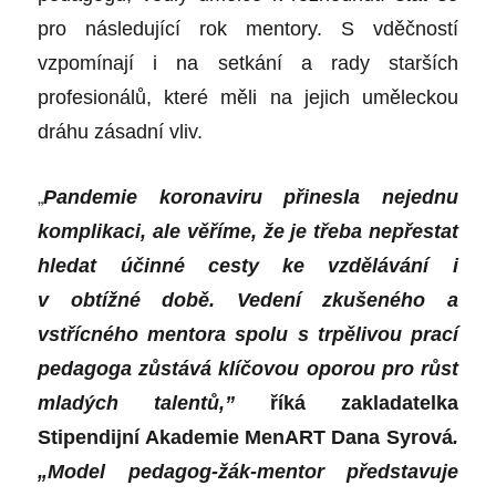
pro následující rok mentory. S vděčností
vzpomínají i na setkání a rady starších
profesionálů, které měli na jejich uměleckou
dráhu zásadní vliv.
„
Pandemie
koronaviru
přinesla nejednu
komplikaci, ale věříme, že je třeba nepřestat
hledat účinné cesty ke vzdělávání i
v obtížné době. Vedení zkušeného a
vstřícného mentora spolu s trpělivou prací
pedagoga zůstává klíčovou oporou pro růst
mladých talentů,”
říká zakladatelka
Stipendijní Akademie MenART Dana Syrová
.
„Model pedagog-žák-mentor představuje