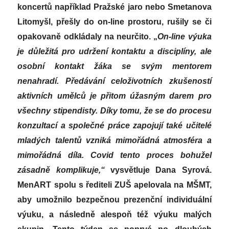
koncertů například Pražské jaro nebo Smetanova
Litomyšl, přešly do on-line prostoru, rušily se či
opakovaně odkládaly na neurčito. „
On-line výuka
je důležitá pro udržení kontaktu a disciplíny, ale
osobní kontakt žáka se svým mentorem
nenahradí. Předávání celoživotních zkušeností
aktivních umělců je přitom úžasným darem pro
všechny stipendisty. Díky tomu, že se do procesu
konzultací a společné práce zapojují také učitelé
mladých talentů vzniká mimořádná atmosféra a
mimořádná díla. Covid tento proces bohužel
zásadně komplikuje,“
vysvětluje Dana Syrová.
MenART spolu s řediteli ZUŠ apelovala na MŠMT,
aby umožnilo bezpečnou prezenční individuální
výuku, a následně alespoň též výuku malých