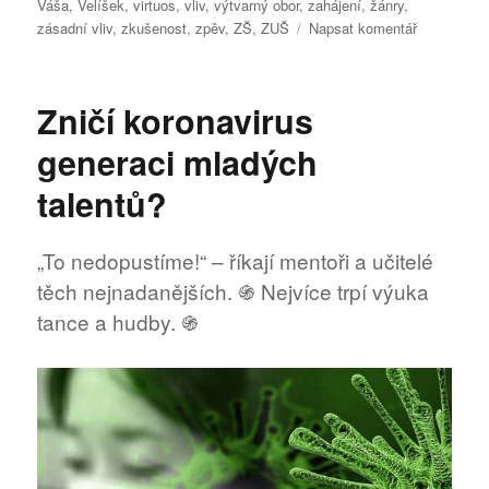
Váša
,
Velíšek
,
virtuos
,
vliv
,
výtvarný obor
,
zahájení
,
žánry
,
pro
zásadní vliv
,
zkušenost
,
zpěv
,
ZŠ
,
ZUŠ
Napsat komentář
text
s
názvem
Zničí koronavirus
Akademie
MenART
generaci mladých
talentů?
„To nedopustíme!“ – říkají mentoři a učitelé
těch nejnadanějších. ֍ Nejvíce trpí výuka
tance a hudby. ֍