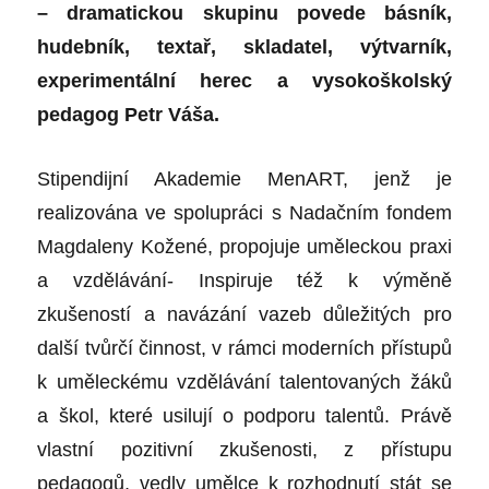
– dramatickou skupinu povede básník,
hudebník, textař, skladatel, výtvarník,
experimentální herec a vysokoškolský
pedagog Petr Váša.
Stipendijní Akademie MenART, jenž je
realizována ve spolupráci s Nadačním fondem
Magdaleny Kožené, propojuje uměleckou praxi
a vzdělávání- Inspiruje též k výměně
zkušeností a navázání vazeb důležitých pro
další tvůrčí činnost, v rámci moderních přístupů
k uměleckému vzdělávání talentovaných žáků
a škol, které usilují o podporu talentů. Právě
vlastní pozitivní zkušenosti, z přístupu
pedagogů, vedly umělce k rozhodnutí stát se