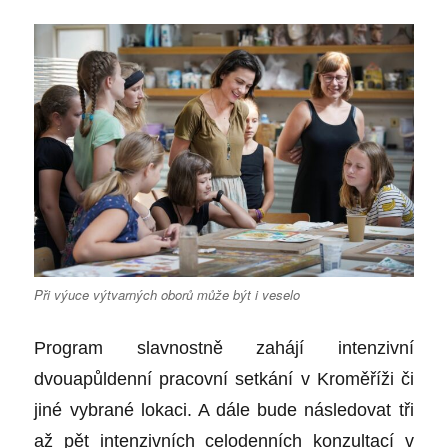
Při výuce výtvarných oborů může být i veselo
Program slavnostně zahájí intenzivní
dvouapůldenní pracovní setkání v Kroměříži či
jiné vybrané lokaci. A dále bude následovat tři
až pět intenzivních celodenních konzultací v