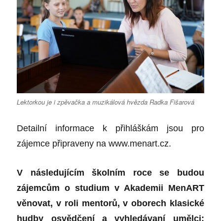
Lektorkou je i zpěvačka a muzikálová hvězda Radka Fišarová
Detailní informace k přihláškám jsou pro
zájemce připraveny na
www.menart.cz
.
V následujícím školním roce se budou
zájemcům o studium v Akademii MenART
věnovat, v roli mentorů, v oborech klasické
hudby osvědčení a vyhledávaní umělci: