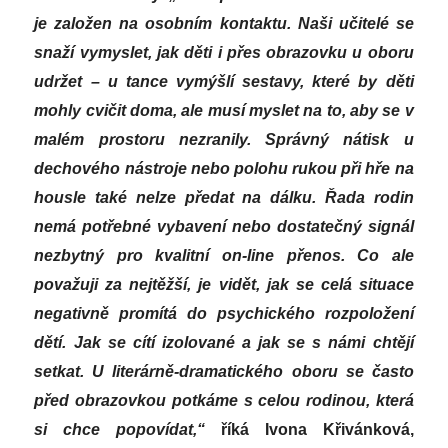
je založen na osobním kontaktu. Naši učitelé se
snaží vymyslet, jak děti i přes obrazovku u oboru
udržet – u tance vymýšlí sestavy, které by děti
mohly cvičit doma, ale musí myslet na to, aby se v
malém prostoru nezranily. Správný nátisk u
dechového nástroje nebo polohu rukou při hře na
housle také nelze předat na dálku. Řada rodin
nemá potřebné vybavení nebo dostatečný signál
nezbytný pro kvalitní on-line přenos. Co ale
považuji za nejtěžší, je vidět, jak se celá situace
negativně promítá do psychického rozpoložení
dětí. Jak se cítí izolované a jak se s námi chtějí
setkat. U literárně-dramatického oboru se často
před obrazovkou potkáme s celou rodinou, která
si chce popovídat,“
říká Ivona Křivánková,