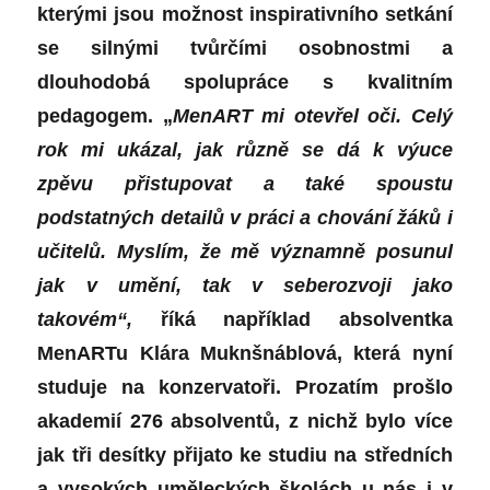
kterými jsou možnost inspirativního setkání
se silnými tvůrčími osobnostmi a
dlouhodobá spolupráce s kvalitním
pedagogem. „
MenART mi otevřel oči. Celý
rok mi ukázal, jak různě se dá k výuce
zpěvu přistupovat a také spoustu
podstatných detailů v práci a chování žáků i
učitelů. Myslím, že mě významně posunul
jak v umění, tak v seberozvoji jako
takovém“,
říká například absolventka
MenARTu Klára Muknšnáblová, která nyní
studuje na konzervatoři. Prozatím prošlo
akademií 276 absolventů, z nichž bylo více
jak tři desítky přijato ke studiu na středních
a vysokých uměleckých školách u nás i v