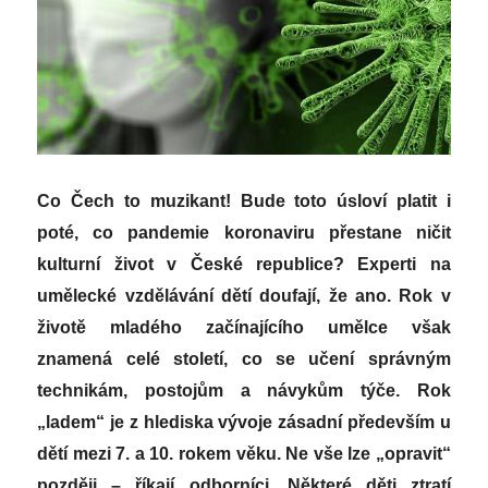
Co Čech to muzikant! Bude toto úsloví platit i
poté, co pandemie koronaviru přestane ničit
kulturní život v České republice? Experti na
umělecké vzdělávání dětí doufají, že ano. Rok v
životě mladého začínajícího umělce však
znamená celé století, co se učení správným
technikám, postojům a návykům týče. Rok
„ladem“ je z hlediska vývoje zásadní především u
dětí mezi 7. a 10. rokem věku. Ne vše lze „opravit“
později – říkají odborníci. Některé děti ztratí