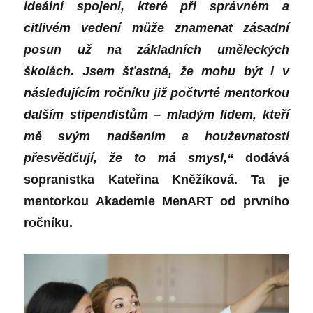
ideální spojení, které při správném a
citlivém vedení může znamenat zásadní
posun už na základních uměleckých
školách. Jsem šťastná, že mohu být i v
následujícím ročníku již počtvrté mentorkou
dalším stipendistům – mladým lidem, kteří
mě svým nadšením a houževnatostí
přesvědčují, že to má smysl,“
dodává
sopranistka Kateřina Kněžíková. Ta je
mentorkou Akademie MenART od prvního
ročníku.