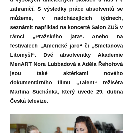
zahraničí.
S výsledky práce absolventů se
můžeme, v nadcházejících týdnech,
seznámit například na koncertě Salon ZUŠ v
rámci „Pražského jara“. Anebo na
festivalech „Americké jaro“ či „Smetanova
Litomyšl“. Dvě absolventky Akademie
MenART Nora Lubbadová a Adéla Řehořová
jsou také aktérkami nového
dokumentárního filmu „Talent“ režiséra
Martina Suchánka, který uvede 29. dubna
Česká televize.