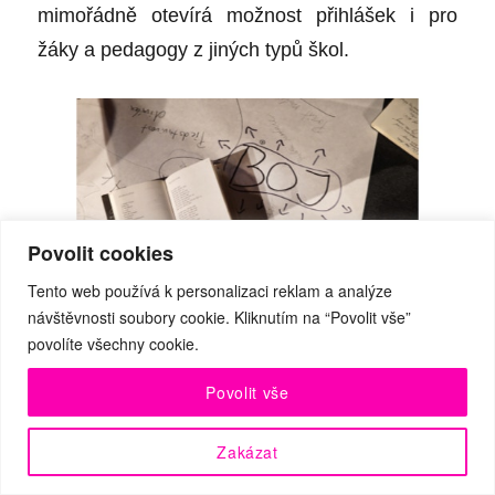
mimořádně otevírá možnost přihlášek i pro
žáky a pedagogy z jiných typů škol.
Povolit cookies
Tento web používá k personalizaci reklam a analýze
návštěvnosti soubory cookie. Kliknutím na “Povolit vše”
povolíte všechny cookie.
„
Za každým úspěšným umělcem stojí
Povolit vše
osvícený pedagog“
Zakázat
Otevíráme čtyři obory klasické hudby: zpěv,