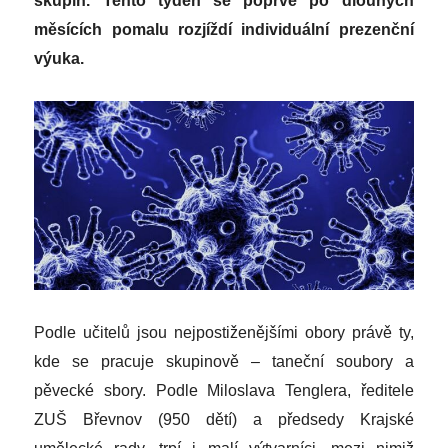
skupin. Tento týden se poprvé po dlouhých
měsících pomalu rozjíždí individuální prezenční
výuka.
Podle učitelů jsou nejpostiženějšími obory právě ty,
kde se pracuje skupinově – taneční soubory a
pěvecké sbory. Podle Miloslava Tenglera, ředitele
ZUŠ Břevnov (950 dětí) a předsedy Krajské