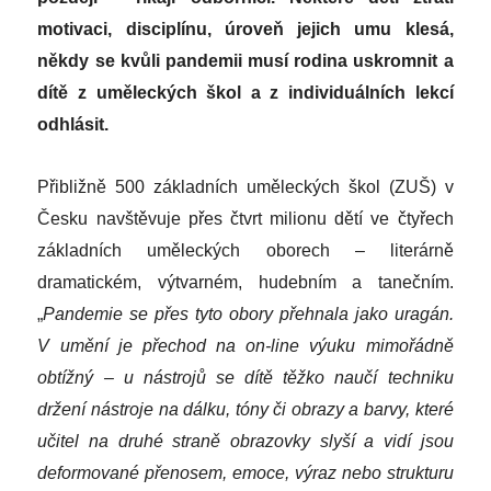
motivaci, disciplínu, úroveň jejich umu klesá,
někdy se kvůli pandemii musí rodina uskromnit a
dítě z uměleckých škol a z individuálních lekcí
odhlásit.
Přibližně 500 základních uměleckých škol (ZUŠ) v
Česku navštěvuje přes čtvrt milionu dětí ve čtyřech
základních uměleckých oborech – literárně
dramatickém, výtvarném, hudebním a tanečním.
„
Pandemie se přes tyto obory přehnala jako uragán.
V umění je přechod na on-line výuku mimořádně
obtížný – u nástrojů se dítě těžko naučí techniku
držení nástroje na dálku, tóny či obrazy a barvy, které
učitel na druhé straně obrazovky slyší a vidí jsou
deformované přenosem, emoce, výraz nebo strukturu