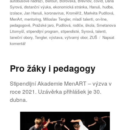
autobusové nádraží
,
Beroun
,
Borovská
,
Břevnov
,
covid
,
Dana
Syrová
,
distanční výuka
,
ekonomická stránka
,
Hanuš
,
hudba
,
izolace
,
Jan Hanuš
,
koronavirus
,
Kroměříž
,
Markéta Pudilová
,
MenArt
,
mentoring
,
Miloslav Tengler
,
mladí talenti
,
on-line
,
pedagogově
,
Pražské jaro
,
Pudilová
,
rodiče
,
škola
,
Smetanova
Litomyšl
,
stipendijní program
,
stipendisté
,
Syrová
,
talenti
,
taneční obory
,
Tengler
,
výstava
,
výtvarný obor
,
ZUŠ
Napsat
pro
komentář
text
s
názvem
Pro žáky i pedagogy
Zničí
koronavirus
generaci
Stipendijní Akademie MenART – výzva v
mladých
roce 2021. Uzávěrka přihlášek je 30.
talentů?
dubna.