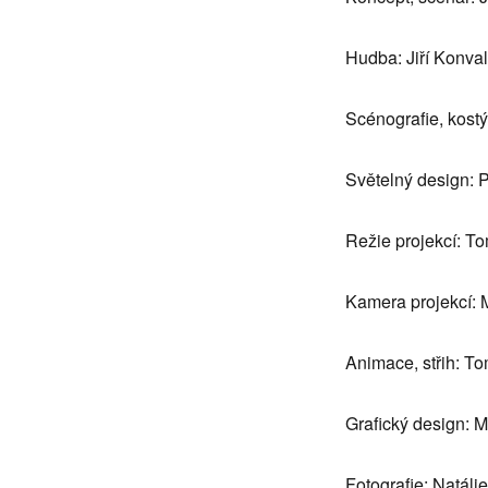
Hudba: Jiří Konva
Scénografie, kost
Světelný design: 
Režie projekcí: T
Kamera projekcí: 
Animace, střih: T
Grafický design: M
Fotografie: Natál