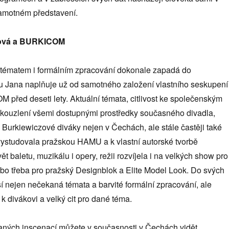
samotném představení.
zová a BURKICOM
tématem i formálním zpracování dokonale zapadá do
ou Jana naplňuje už od samotného založení vlastního seskupení
před deseti lety. Aktuální témata, citlivost ke společenským
í kouzlení všemi dostupnými prostředky současného divadla,
ny Burkiewiczové diváky nejen v Čechách, ale stále častěji také
 vystudovala pražskou HAMU a k vlastní autorské tvorbě
t baletu, muzikálu i opery, režii rozvíjela i na velkých show pro
ebo třeba pro pražský Designblok a Elite Model Look. Do svých
í nejen nečekaná témata a barvité formální zpracování, ale
k divákovi a velký cit pro dané téma.
ných inscenací můžete v současnosti v Čechách vidět