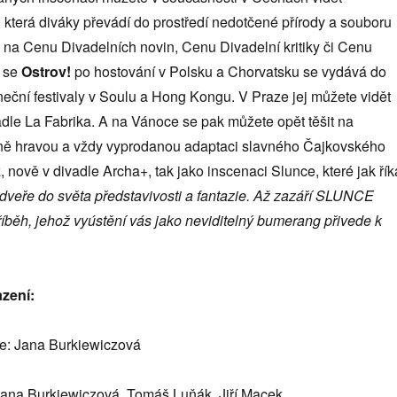
, která diváky převádí do prostředí nedotčené přírody a souboru
 na Cenu Divadelních novin, Cenu Divadelní kritiky či Cenu
m se
Ostrov!
po hostování v Polsku a Chorvatsku se vydává do
neční festivaly v Soulu a Hong Kongu. V Praze jej můžete vidět
adle La Fabrika. A na Vánoce se pak můžete opět těšit na
ně hravou a vždy vyprodanou adaptaci slavného Čajkovského
k
, nově v divadle Archa+, tak jako inscenaci Slunce, které jak řík
dveře do světa představivosti a fantazie. Až zazáří SLUNCE
 příběh, jehož vyústění vás jako neviditelný bumerang přivede k
azení:
ie: Jana Burkiewiczová
Jana Burkiewiczová, Tomáš Luňák, Jiří Macek