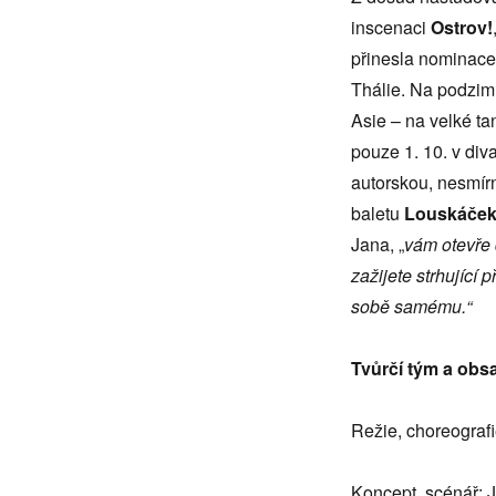
inscenaci
Ostrov!
přinesla nominace
Thálie. Na podzi
Asie – na velké ta
pouze 1. 10. v div
autorskou, nesmír
baletu
Louskáče
Jana, „
vám otevře 
zažijete strhující
sobě samému.“
Tvůrčí tým a obs
Režie, choreograf
Koncept, scénář: 