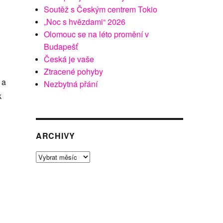
Soutěž s Českým centrem Tokio
„Noc s hvězdami“ 2026
Olomouc se na léto promění v
Budapešť
Česká je vaše
Ztracené pohyby
 a
Nezbytná přání
k
ARCHIVY
Archivy