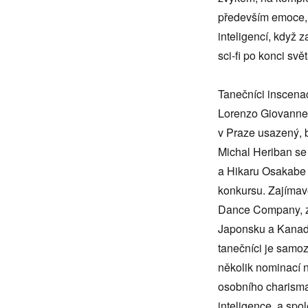
Slunce
především emoce, 
inteligencí, když 
sci-fi po konci svě
Tanečníci inscenac
Lorenzo Giovannet
v Praze usazený, 
Michal Heriban se
a Hikaru Osakabe 
konkursu. Zajímavo
Dance Company, za
Japonsku a Kanadě
tanečníci je samo
několik nominací n
osobního charism
inteligence, a sp