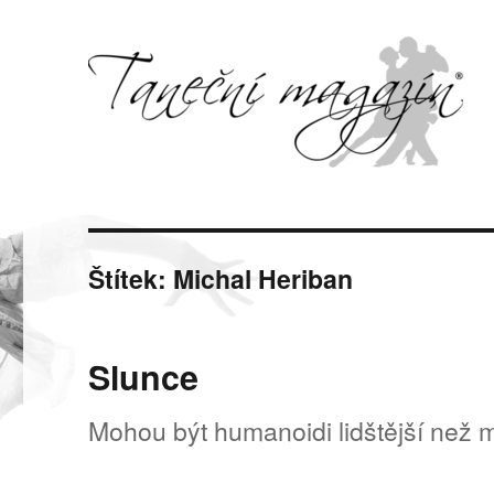
Svět tance, pohybu a hudby
Taneční magazín
Štítek:
Michal Heriban
Slunce
Mohou být humanoidi lidštější než 