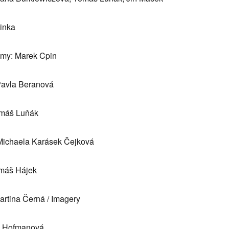
linka
ýmy: Marek Cpin
Pavla Beranová
omáš Luňák
Michaela Karásek Čejková
omáš Hájek
artina Černá / Imagery
ie Hofmanová