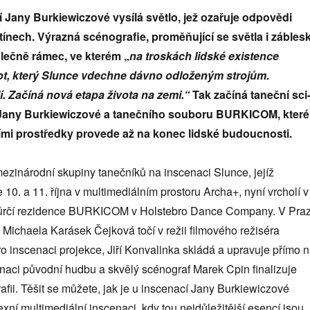
 Jany Burkiewiczové vysílá světlo, jež ozařuje odpovědi
tínech.
Výrazná scénografie, proměňující se světla i zábles
olečně rámec, ve kterém „
na troskách lidské existence
ot, který Slunce vdechne dávno odloženým strojům.
í. Začíná nová etapa života na zemi.“
Tak začíná taneční sci-
Jany Burkiewiczové a
tanečního souboru BURKICOM, které
ími prostředky provede až na konec lidské budoucnosti.
ezinárodní skupiny tanečníků na inscenaci Slunce, jejíž
10. a 11. října v multimediálním prostoru Archa+, nyní vrcholí v
vůrčí rezidence BURKICOM v Holstebro Dance Company. V Pra
 Michaela Karásek Čejková točí v režii filmového režiséra
 inscenaci projekce, Jiří Konvalinka skládá a upravuje přímo 
naci původní hudbu a skvělý scénograf Marek Cpin finalizuje
fii. Těšit se můžete, jak je u inscenací Jany Burkiewiczové
ní multimediální inscenaci, kdy tou nejdůležitější esencí jsou