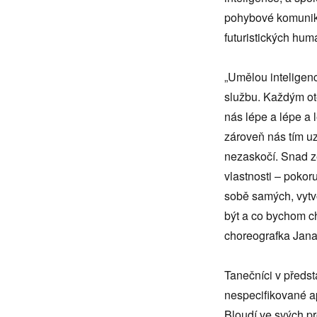
pohybové komunika
futuristických hum
„Umělou inteligenc
službu. Každým ot
nás lépe a lépe a 
zároveň nás tím uz
nezaskočí. Snad ze
vlastnosti – pokor
sobě samých, vytvo
být a co bychom ch
choreografka Jana
Tanečníci v předst
nespecifikované ap
Bloudí ve svých p