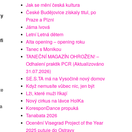
Jak se mění česká kultura
České Budějovice získaly titul, po
ky
Praze a Plzni
Jáma lvová
Letní Letná dětem
fi
Alta opening – opening roku
Tanec s Monikou
TANEČNÍ MAGAZÍN OHROŽEN! –
Odhalení praktik PCR (Aktualizováno
31.07.2026)
SE.S.TA má na Vysočině nový domov
Když nemusíte vůbec nic, jen být
ze
Lži, které muži říkají
Nový cirkus na lávce HolKa
na
KoresponDance propuká
Tanabata 2026
Ocenění Visegrad Project of the Year
2025 putuje do Ostravy