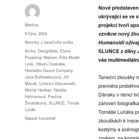
Nové představení
ukrývající se ve s
Autor:
projekcí tvoří sp
Martina
Publikováno:
vznikne nový živ
9 října, 2024
Rubriky:
Humanoidi ožívaj
Novinky z tanečního světa
Štítky:
SLUNCE z dílny 
Archa
,
Designblok
,
Elena
Praastrup Nielsen
,
Elite Model
vás multimediáln
Look
,
Hikaru Osakabe
,
Holstebro Dance Company
,
Taneční zkoušky m
Jana Burkiewiczová
,
Jiří
Macek
,
Lorenzo Giovannetti
,
premiéra proběhne 
Michal Heriban
,
Natálie
Dánsku v rámci t
Hofmanová
,
Paulína
zároveň fotografka
Šmatláková
,
SLUNCE
,
Tomáš
Luňák
Tomáše Luňáka pro
pro
Napsat komentář
zkouškách k insce
text
kostýmy a scénogra
s
názvem
zvykem, na komplex