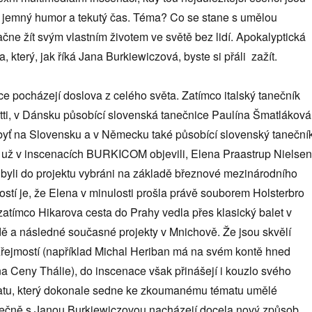
jemný humor a tekutý čas. Téma? Co se stane s umělou
začne žít svým vlastním životem ve světě bez lidí. Apokalyptická
ta, který, jak říká Jana Burkiewiczová, byste si přáli zažít.
e pocházejí doslova z celého světa. Zatímco italský tanečník
ti, v Dánsku působící slovenská tanečnice Paulína Šmatláková
byť na Slovensku a v Německu také působící slovenský taneční
 už v inscenacích BURKICOM objevili, Elena Praastrup Nielsen
byli do projektu vybráni na základě březnové mezinárodního
stí je, že Elena v minulosti prošla právě souborem Holsterbro
tímco Hikarova cesta do Prahy vedla přes klasický balet v
 a následné současné projekty v Mnichově. Že jsou skvělí
zřejmostí (například Michal Heriban má na svém kontě hned
a Ceny Thálie), do inscenace však přinášejí i kouzlo svého
atu, který dokonale sedne ke zkoumanému tématu umělé
olečně s Janou Burkiewiczovou nacházejí docela nový způsob