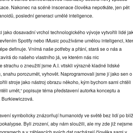
ce. Nakonec na scéně inscenace člověka nepotkáte, jen pět
anoidů, poslední generaci umělé inteligence.
i jako dosavadní vrchol technologického vývoje vytvořili lidé ja
evřením Spotify nebo iMusic používáme umělou inteligenci, kte
lépe definuje. Vnímá naše potřeby a přání, stará se o nás a
avírá do našeho vlastního já, ve kterém nás nic
 strachu o zneužití jsme A.I. vtiskli výrazně kladné lidské
u, snahu porozumět, vyhovět. Naprogramovali jsme jí jako sen o
řili stroje jako nástroj obrazu někoho, kým bychom sami chtěli
těli umět,“ popisuje téma představení autorka konceptu a
 Burkiewiczová.
avení symbolicky znázorňují humanoidy ve světě bez lidí po blí
okalypse. Byli zrození, aby nám sloužili, ale my zde již nejsme
rogramech a v záblescích svých dat nacházejí člověka sami v