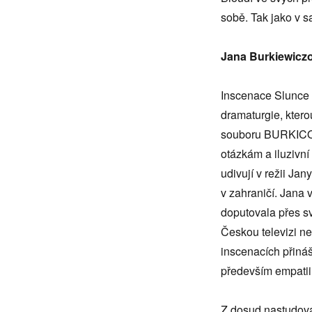
sobě. Tak jako v 
Jana Burkiewic
Inscenace Slunce 
dramaturgie, kter
souboru BURKICOM 
otázkám a iluzivn
udivují v režii Ja
v zahraničí. Jana
doputovala přes svě
Českou televizi n
inscenacích přináš
především empatii 
Z dosud nastudova