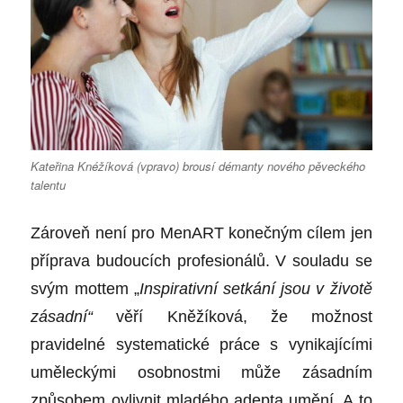
Kateřina Knéžíková (vpravo) brousí démanty nového pěveckého
talentu
Zároveň není pro MenART konečným cílem jen
příprava budoucích profesionálů. V souladu se
svým mottem „
Inspirativní setkání jsou v životě
zásadní“
věří Kněžíková, že možnost
pravidelné systematické práce s vynikajícími
uměleckými osobnostmi může zásadním
způsobem ovlivnit mladého adepta umění. A to