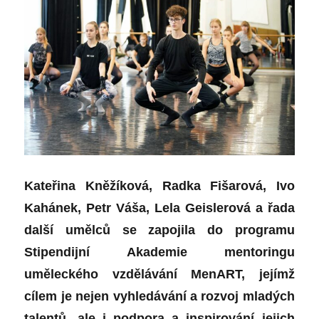
Kateřina Kněžíková, Radka Fišarová, Ivo
Kahánek, Petr Váša, Lela Geislerová a řada
další umělců se zapojila do programu
Stipendijní Akademie mentoringu
uměleckého vzdělávání MenART, jejímž
cílem je nejen vyhledávání a rozvoj mladých
talentů, ale i podpora a inspirování jejich