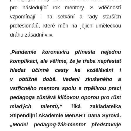
pro následující rok mentory. S vděčností
vzpomínají i na setkání a rady starších
profesionálů, které měli na jejich uměleckou
dráhu zásadní vliv.
„
Pandemie
koronaviru
přinesla nejednu
komplikaci, ale věříme, že je třeba nepřestat
hledat účinné cesty ke vzdělávání i
v obtížné době. Vedení zkušeného a
vstřícného mentora spolu s trpělivou prací
pedagoga zůstává klíčovou oporou pro růst
mladých talentů,”
říká zakladatelka
Stipendijní Akademie MenART Dana Syrová
.
„Model pedagog-žák-mentor představuje