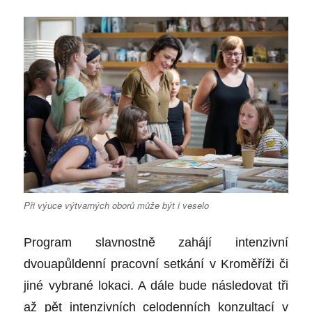
Při výuce výtvarných oborů může být i veselo
Program slavnostně zahájí intenzivní
dvouapůldenní pracovní setkání v Kroměříži či
jiné vybrané lokaci. A dále bude následovat tři
až pět intenzivních celodenních konzultací v