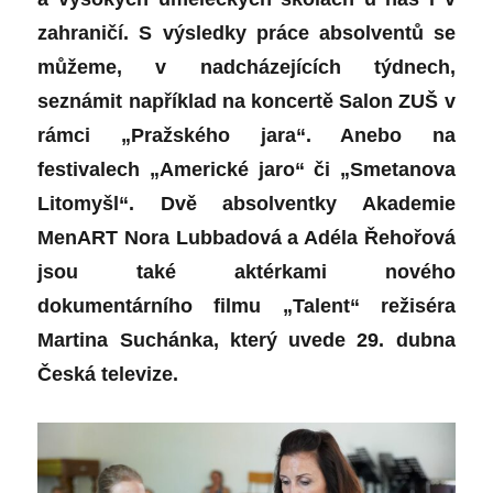
zahraničí.
S výsledky práce absolventů se
můžeme, v nadcházejících týdnech,
seznámit například na koncertě Salon ZUŠ v
rámci „Pražského jara“. Anebo na
festivalech „Americké jaro“ či „Smetanova
Litomyšl“. Dvě absolventky Akademie
MenART Nora Lubbadová a Adéla Řehořová
jsou také aktérkami nového
dokumentárního filmu „Talent“ režiséra
Martina Suchánka, který uvede 29. dubna
Česká televize.