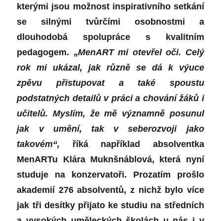
kterými jsou možnost inspirativního setkání
se silnými tvůrčími osobnostmi a
dlouhodobá spolupráce s kvalitním
pedagogem. „
MenART mi otevřel oči. Celý
rok mi ukázal, jak různě se dá k výuce
zpěvu přistupovat a také spoustu
podstatných detailů v práci a chování žáků i
učitelů. Myslím, že mě významně posunul
jak v umění, tak v seberozvoji jako
takovém“,
říká například absolventka
MenARTu Klára Muknšnáblová, která nyní
studuje na konzervatoři. Prozatím prošlo
akademií 276 absolventů, z nichž bylo více
jak tři desítky přijato ke studiu na středních
a vysokých uměleckých školách u nás i v