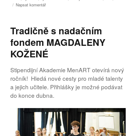
pro
Napsat komentář
text
s
názvem
Tradičně s nadačním
Pro
žáky
fondem MAGDALENY
i
pedagogy
KOŽENÉ
Stipendijní Akademie MenART otevírá nový
ročník! Hledá nové cesty pro mladé talenty
a jejich učitele. Přihlášky je možné podávat
do konce dubna.