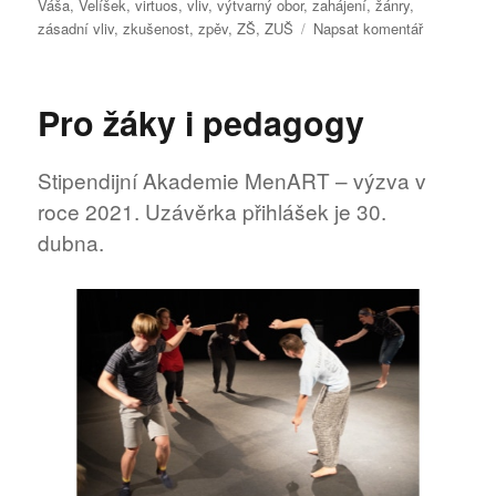
Váša
,
Velíšek
,
virtuos
,
vliv
,
výtvarný obor
,
zahájení
,
žánry
,
pro
zásadní vliv
,
zkušenost
,
zpěv
,
ZŠ
,
ZUŠ
Napsat komentář
text
s
názvem
Pro žáky i pedagogy
Akademie
MenART
Stipendijní Akademie MenART – výzva v
roce 2021. Uzávěrka přihlášek je 30.
dubna.