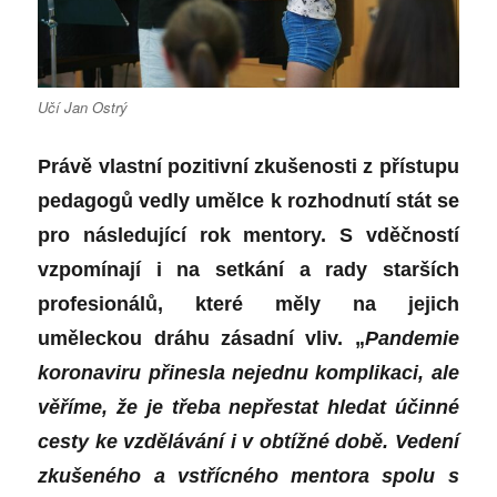
Učí Jan Ostrý
Právě vlastní pozitivní zkušenosti z přístupu
pedagogů vedly umělce k rozhodnutí stát se
pro následující rok mentory. S vděčností
vzpomínají i na setkání a rady starších
profesionálů, které měly na jejich
uměleckou dráhu zásadní vliv. „
Pandemie
koronaviru přinesla nejednu komplikaci, ale
věříme, že je třeba nepřestat hledat účinné
cesty ke vzdělávání i v obtížné době. Vedení
zkušeného a vstřícného mentora spolu s