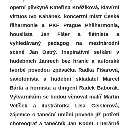
operní pěvkyně Kateřina Kněžíková, klavírní
virtuos Ivo Kahánek, koncertní mistr České
filharmonie a PKF Prague Philharmonia,
houslista Jan Fišer a flétnista a
vyhledávaný pedagog na mezinárodní
scéně Jan Ostrý. Inspirativní setkání v
hudebních žánrech bez hranic a autorské
tvorbě povedou zpěvačka Radka Fišarová,
saxofonista a hudební skladatel Marcel
Bárta a hornista a dirigent Radek Baborák.
Výtvarníkům se budou věnovat malíř Martin
Velíšek a ilustrátorka Lela Geislerová,
zájemce o taneční umění povede již potřetí
choreograf a tanečník Jan Kodet. Literárně