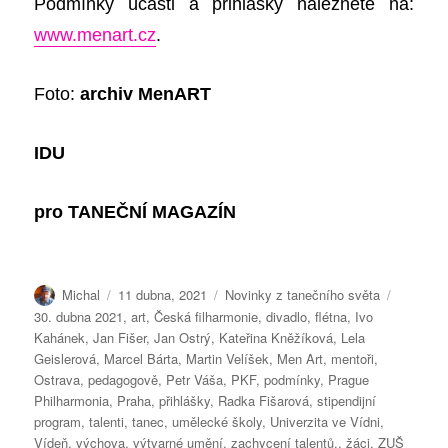
Podmínky účasti a přihlášky naleznete na:
www.menart.cz
.
Foto:
archiv MenART
IDU
pro
TANEČNÍ MAGAZÍN
Autor:
Publikováno:
Rubriky:
Štítky:
Michal
11 dubna, 2021
Novinky z tanečního světa
30. dubna 2021
,
art
,
Česká filharmonie
,
divadlo
,
flétna
,
Ivo
Kahánek
,
Jan Fišer
,
Jan Ostrý
,
Kateřina Kněžíková
,
Lela
Geislerová
,
Marcel Bárta
,
Martin Velíšek
,
Men Art
,
mentoři
,
Ostrava
,
pedagogově
,
Petr Váša
,
PKF
,
podmínky
,
Prague
Philharmonia
,
Praha
,
přihlášky
,
Radka Fišarová
,
stipendijní
program
,
talenti
,
tanec
,
umělecké školy
,
Univerzita ve Vídni
,
Vídeň
,
výchova
,
výtvarné umění
,
zachycení talentů.
,
žáci
,
ZUŠ