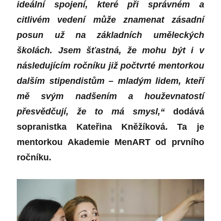
ideální spojení, které při správném a
citlivém vedení může znamenat zásadní
posun už na základních uměleckých
školách. Jsem šťastná, že mohu být i v
následujícím ročníku již počtvrté mentorkou
dalším stipendistům – mladým lidem, kteří
mě svým nadšením a houževnatostí
přesvědčují, že to má smysl,“
dodává
sopranistka Kateřina Kněžíková. Ta je
mentorkou Akademie MenART od prvního
ročníku.