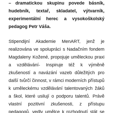
– dramatickou skupinu povede básník,
hudebník, textař, skladatel, výtvarník,
experimentální herec a vysokoškolský
pedagog Petr Váša.
Stipendijní Akademie MenART, jenž je
realizována ve spolupráci s Nadačním fondem
Magdaleny Kožené, propojuje uměleckou praxi
a vzdělávání- Inspiruje též k výměně
zkušeností a navázání vazeb důležitých pro
další tvůrčí činnost, v rámci moderních přístupů
k uměleckému vzdělávání talentovaných žáků
a škol, které usilují o podporu talentů. Právě
vlastní pozitivní zkušenosti, z přístupu
pedagogů, vedly umělce k rozhodnutí stát se