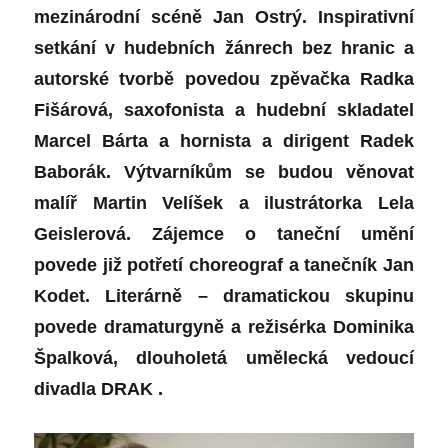
mezinárodní scéně Jan Ostrý. Inspirativní
setkání v hudebních žánrech bez hranic a
autorské tvorbě povedou zpěvačka Radka
Fišárová, saxofonista a hudební skladatel
Marcel Bárta a hornista a dirigent Radek
Baborák. Výtvarníkům se budou věnovat
malíř Martin Velíšek a ilustrátorka Lela
Geislerová. Zájemce o taneční umění
povede již potřetí choreograf a tanečník Jan
Kodet. Literárně – dramatickou skupinu
povede dramaturgyně a režisérka Dominika
Špalková, dlouholetá umělecká vedoucí
divadla DRAK .