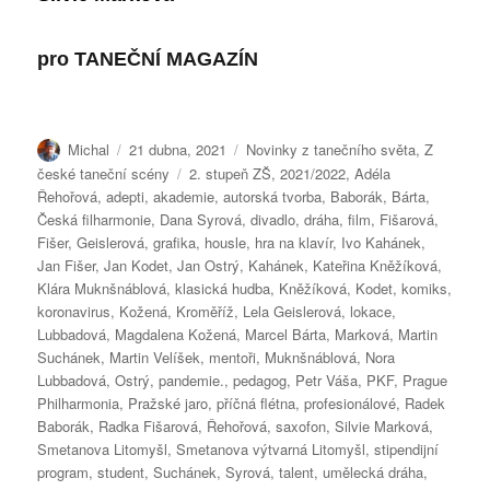
pro
TANEČNÍ MAGAZÍN
Autor:
Publikováno:
Rubriky:
Michal
21 dubna, 2021
Novinky z tanečního světa
,
Z
Štítky:
české taneční scény
2. stupeň ZŠ
,
2021/2022
,
Adéla
Řehořová
,
adepti
,
akademie
,
autorská tvorba
,
Baborák
,
Bárta
,
Česká filharmonie
,
Dana Syrová
,
divadlo
,
dráha
,
film
,
Fišarová
,
Fišer
,
Geislerová
,
grafika
,
housle
,
hra na klavír
,
Ivo Kahánek
,
Jan Fišer
,
Jan Kodet
,
Jan Ostrý
,
Kahánek
,
Kateřina Kněžíková
,
Klára Muknšnáblová
,
klasická hudba
,
Kněžíková
,
Kodet
,
komiks
,
koronavirus
,
Kožená
,
Kroměříž
,
Lela Geislerová
,
lokace
,
Lubbadová
,
Magdalena Kožená
,
Marcel Bárta
,
Marková
,
Martin
Suchánek
,
Martin Velíšek
,
mentoři
,
Muknšnáblová
,
Nora
Lubbadová
,
Ostrý
,
pandemie.
,
pedagog
,
Petr Váša
,
PKF
,
Prague
Philharmonia
,
Pražské jaro
,
příčná flétna
,
profesionálové
,
Radek
Baborák
,
Radka Fišarová
,
Řehořová
,
saxofon
,
Silvie Marková
,
Smetanova Litomyšl
,
Smetanova výtvarná Litomyšl
,
stipendijní
program
,
student
,
Suchánek
,
Syrová
,
talent
,
umělecká dráha
,