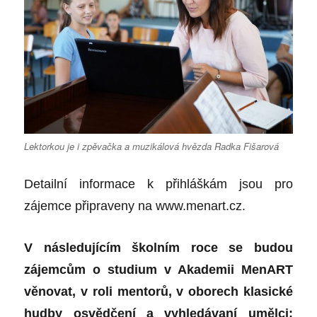
Lektorkou je i zpěvačka a muzikálová hvězda Radka Fišarová
Detailní informace k přihláškám jsou pro
zájemce připraveny na
www.menart.cz
.
V následujícím školním roce se budou
zájemcům o studium v Akademii MenART
věnovat, v roli mentorů, v oborech klasické
hudby osvědčení a vyhledávaní umělci: