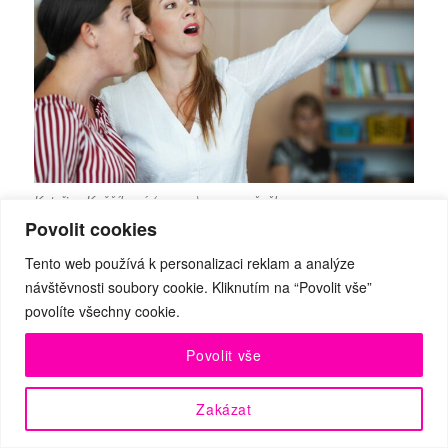
Kateřina Kněžíková (vpravo) se svou žačkou
Povolit cookies
Zároveň není pro MenART konečným cílem
Tento web používá k personalizaci reklam a analýze
jen příprava budoucích profesionálů. V
návštěvnosti soubory cookie. Kliknutím na “Povolit vše”
povolíte všechny cookie.
„
souladu se svým mottem
Inspirativní
setkání jsou v životě zásadní“
věří, že
Povolit vše
možnost pravidelné systematické práce s
Zakázat
vynikajícími uměleckými osobnostmi může
zásadním způsobem ovlivnit mladého