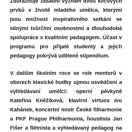
Zdůrazňuje zásadní význam dvou klíčových
prvků v životě mladého umělce, kterými
jsou možnost inspirativního setkání se
silnými tvůrčími osobnostmi a dlouhodobá
spolupráce s kvalitním pedagogem. Účast v
programu pro přijaté studenty a jejich
pedagogy pokrývá udělené stipendium.
V dalším školním roce se role mentorů v
oborech klasické hudby ujmou osvědčení a
vyhledávaní umělci: operní pěvkyně
Kateřina Kněžíková, klavírní virtuos Ivo
Kahánek, koncertní mistr České filharmonie
a PKF Prague Philharmonia, houslista Jan
Fišer a flétnista a vyhledávaný pedagog na