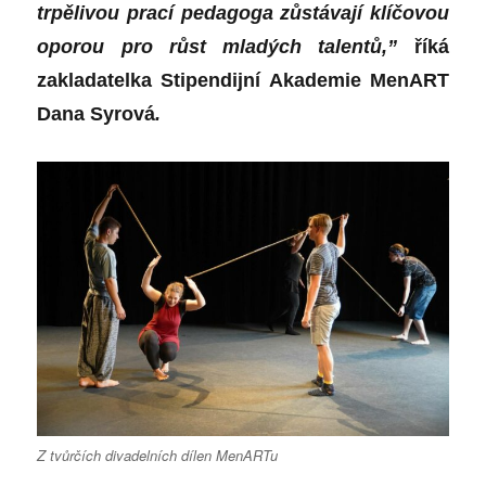
trpělivou prací pedagoga zůstávají klíčovou
oporou pro růst mladých talentů,”
říká
zakladatelka Stipendijní Akademie MenART
Dana Syrová
.
Z tvůrčích divadelních dílen MenARTu