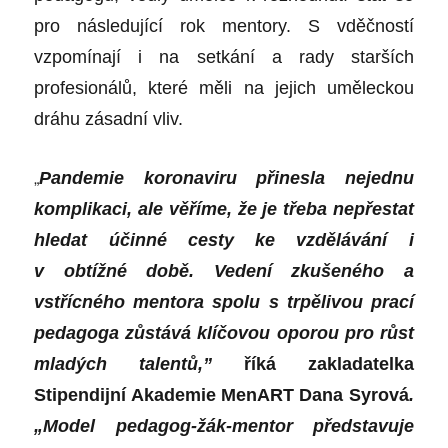
pro následující rok mentory. S vděčností
vzpomínají i na setkání a rady starších
profesionálů, které měli na jejich uměleckou
dráhu zásadní vliv.
„
Pandemie
koronaviru
přinesla nejednu
komplikaci, ale věříme, že je třeba nepřestat
hledat účinné cesty ke vzdělávání i
v obtížné době. Vedení zkušeného a
vstřícného mentora spolu s trpělivou prací
pedagoga zůstává klíčovou oporou pro růst
mladých talentů,”
říká zakladatelka
Stipendijní Akademie MenART Dana Syrová
.
„Model pedagog-žák-mentor představuje