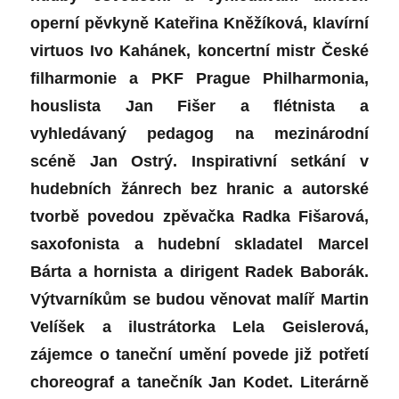
operní pěvkyně Kateřina Kněžíková, klavírní
virtuos Ivo Kahánek, koncertní mistr České
filharmonie a PKF Prague Philharmonia,
houslista Jan Fišer a flétnista a
vyhledávaný pedagog na mezinárodní
scéně Jan Ostrý. Inspirativní setkání v
hudebních žánrech bez hranic a autorské
tvorbě povedou zpěvačka Radka Fišarová,
saxofonista a hudební skladatel Marcel
Bárta a hornista a dirigent Radek Baborák.
Výtvarníkům se budou věnovat malíř Martin
Velíšek a ilustrátorka Lela Geislerová,
zájemce o taneční umění povede již potřetí
choreograf a tanečník Jan Kodet. Literárně