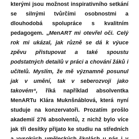
kterými jsou možnost inspirativního setkání
se silnými tvůrčími osobnostmi a
dlouhodobá spolupráce s kvalitním
pedagogem. „
MenART mi otevřel oči. Celý
rok mi ukázal, jak různě se dá k výuce
zpěvu přistupovat a také spoustu
podstatných detailů v práci a chování žáků i
učitelů. Myslím, že mě významně posunul
jak v umění, tak v seberozvoji jako
takovém“,
říká například absolventka
MenARTu Klára Muknšnáblová, která nyní
studuje na konzervatoři. Prozatím prošlo
akademií 276 absolventů, z nichž bylo více
jak tři desítky přijato ke studiu na středních
a vysokých uměleckých školách u nás i v