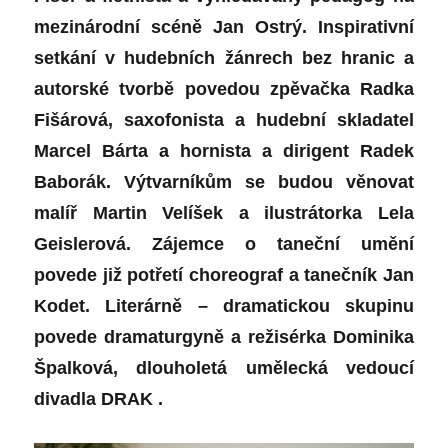
mezinárodní scéně Jan Ostrý. Inspirativní
setkání v hudebních žánrech bez hranic a
autorské tvorbě povedou zpěvačka Radka
Fišárová, saxofonista a hudební skladatel
Marcel Bárta a hornista a dirigent Radek
Baborák. Výtvarníkům se budou věnovat
malíř Martin Velíšek a ilustrátorka Lela
Geislerová. Zájemce o taneční umění
povede již potřetí choreograf a tanečník Jan
Kodet. Literárně – dramatickou skupinu
povede dramaturgyně a režisérka Dominika
Špalková, dlouholetá umělecká vedoucí
divadla DRAK .