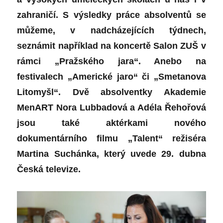
zahraničí.
S výsledky práce absolventů se
můžeme, v nadcházejících týdnech,
seznámit například na koncertě Salon ZUŠ v
rámci „Pražského jara“. Anebo na
festivalech „Americké jaro“ či „Smetanova
Litomyšl“. Dvě absolventky Akademie
MenART Nora Lubbadová a Adéla Řehořová
jsou také aktérkami nového
dokumentárního filmu „Talent“ režiséra
Martina Suchánka, který uvede 29. dubna
Česká televize.