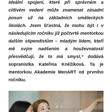
ideální spojení, které při správném a
citlivém vedení může znamenat zásadní
posun už na základních uměleckých
školách. Jsem šťastná, že mohu být i v
následujícím ročníku již počtvrté mentorkou
dalším stipendistům – mladým lidem, kteří
mě svým nadšením a houževnatostí
přesvědčují, že to má smysl,“
dodává
sopranistka Kateřina Kněžíková. Ta je
mentorkou Akademie MenART od prvního
ročníku.