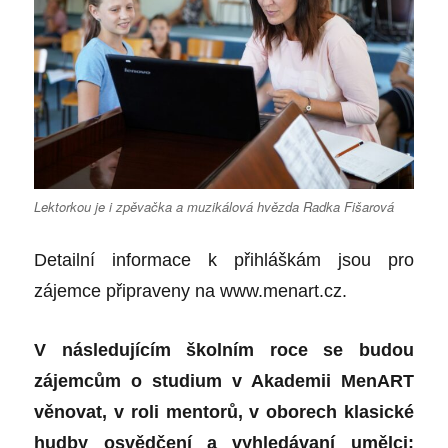
Lektorkou je i zpěvačka a muzikálová hvězda Radka Fišarová
Detailní informace k přihláškám jsou pro
zájemce připraveny na
www.menart.cz
.
V následujícím školním roce se budou
zájemcům o studium v Akademii MenART
věnovat, v roli mentorů, v oborech klasické
hudby osvědčení a vyhledávaní umělci: