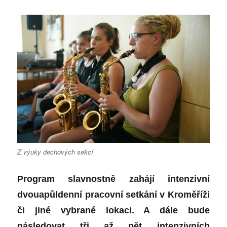
Z výuky dechových sekcí
Program slavnostně zahájí intenzivní
dvouapůldenní pracovní setkání v Kroměříži
či jiné vybrané lokaci. A dále bude
následovat tři až pět intenzivních