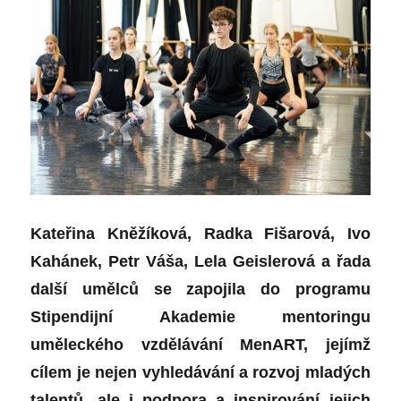
Kateřina Kněžíková, Radka Fišarová, Ivo
Kahánek, Petr Váša, Lela Geislerová a řada
další umělců se zapojila do programu
Stipendijní Akademie mentoringu
uměleckého vzdělávání MenART, jejímž
cílem je nejen vyhledávání a rozvoj mladých
talentů, ale i podpora a inspirování jejich