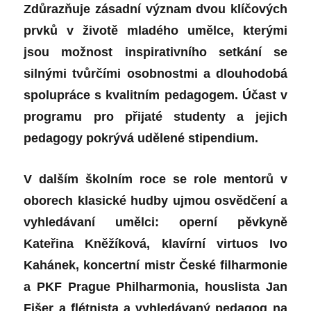
Zdůrazňuje zásadní význam dvou klíčových
prvků v životě mladého umělce, kterými
jsou možnost inspirativního setkání se
silnými tvůrčími osobnostmi a dlouhodobá
spolupráce s kvalitním pedagogem. Účast v
programu pro přijaté studenty a jejich
pedagogy pokrývá udělené stipendium.
V dalším školním roce se role mentorů v
oborech klasické hudby ujmou osvědčení a
vyhledávaní umělci: operní pěvkyně
Kateřina Kněžíková, klavírní virtuos Ivo
Kahánek, koncertní mistr České filharmonie
a PKF Prague Philharmonia, houslista Jan
Fišer a flétnista a vyhledávaný pedagog na