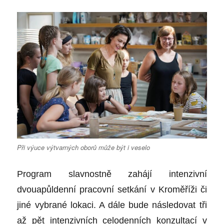
Při výuce výtvarných oborů může být i veselo
Program slavnostně zahájí intenzivní
dvouapůldenní pracovní setkání v Kroměříži či
jiné vybrané lokaci. A dále bude následovat tři
až pět intenzivních celodenních konzultací v