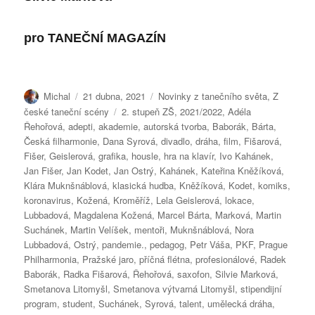
pro
TANEČNÍ MAGAZÍN
Autor:
Publikováno:
Rubriky:
Michal
21 dubna, 2021
Novinky z tanečního světa
,
Z
Štítky:
české taneční scény
2. stupeň ZŠ
,
2021/2022
,
Adéla
Řehořová
,
adepti
,
akademie
,
autorská tvorba
,
Baborák
,
Bárta
,
Česká filharmonie
,
Dana Syrová
,
divadlo
,
dráha
,
film
,
Fišarová
,
Fišer
,
Geislerová
,
grafika
,
housle
,
hra na klavír
,
Ivo Kahánek
,
Jan Fišer
,
Jan Kodet
,
Jan Ostrý
,
Kahánek
,
Kateřina Kněžíková
,
Klára Muknšnáblová
,
klasická hudba
,
Kněžíková
,
Kodet
,
komiks
,
koronavirus
,
Kožená
,
Kroměříž
,
Lela Geislerová
,
lokace
,
Lubbadová
,
Magdalena Kožená
,
Marcel Bárta
,
Marková
,
Martin
Suchánek
,
Martin Velíšek
,
mentoři
,
Muknšnáblová
,
Nora
Lubbadová
,
Ostrý
,
pandemie.
,
pedagog
,
Petr Váša
,
PKF
,
Prague
Philharmonia
,
Pražské jaro
,
příčná flétna
,
profesionálové
,
Radek
Baborák
,
Radka Fišarová
,
Řehořová
,
saxofon
,
Silvie Marková
,
Smetanova Litomyšl
,
Smetanova výtvarná Litomyšl
,
stipendijní
program
,
student
,
Suchánek
,
Syrová
,
talent
,
umělecká dráha
,