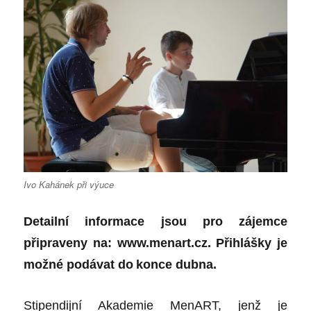
Ivo Kahánek při výuce
Detailní informace jsou pro zájemce
připraveny na:
www.menart.cz
. Přihlášky je
možné podávat do
konce dubna.
Stipendijní Akademie MenART, jenž je