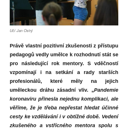
Učí Jan Ostrý
Právě vlastní pozitivní zkušenosti z přístupu
pedagogů vedly umělce k rozhodnutí stát se
pro následující rok mentory. S vděčností
vzpomínají i na setkání a rady starších
profesionálů, které měly na jejich
uměleckou dráhu zásadní vliv. „
Pandemie
koronaviru přinesla nejednu komplikaci, ale
věříme, že je třeba nepřestat hledat účinné
cesty ke vzdělávání i v obtížné době. Vedení
zkušeného a vstřícného mentora spolu s