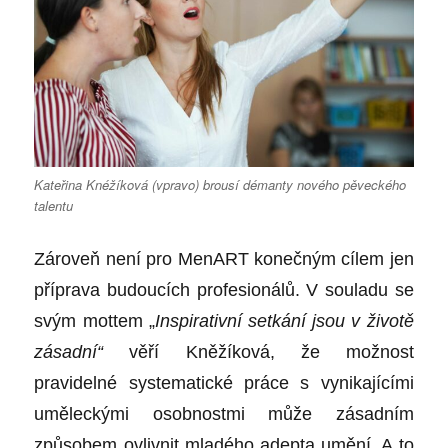
Kateřina Knéžíková (vpravo) brousí démanty nového pěveckého
talentu
Zároveň není pro MenART konečným cílem jen
příprava budoucích profesionálů. V souladu se
svým mottem „
Inspirativní setkání jsou v životě
zásadní“
věří Kněžíková, že možnost
pravidelné systematické práce s vynikajícími
uměleckými osobnostmi může zásadním
způsobem ovlivnit mladého adepta umění. A to