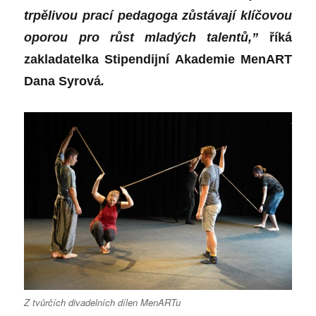
trpělivou prací pedagoga zůstávají klíčovou
oporou pro růst mladých talentů,”
říká
zakladatelka Stipendijní Akademie MenART
Dana Syrová
.
Z tvůrčích divadelních dílen MenARTu