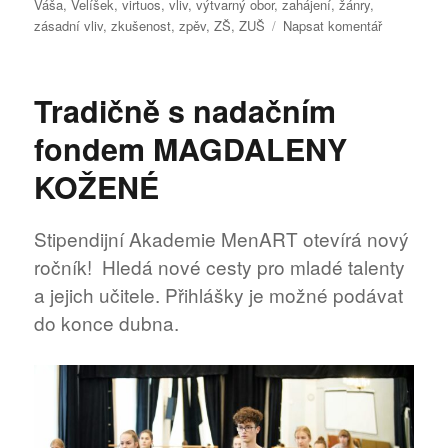
Váša
,
Velíšek
,
virtuos
,
vliv
,
výtvarný obor
,
zahájení
,
žánry
,
pro
zásadní vliv
,
zkušenost
,
zpěv
,
ZŠ
,
ZUŠ
Napsat komentář
text
s
názvem
Tradičně s nadačním
Akademie
MenART
fondem MAGDALENY
KOŽENÉ
Stipendijní Akademie MenART otevírá nový
ročník! Hledá nové cesty pro mladé talenty
a jejich učitele. Přihlášky je možné podávat
do konce dubna.