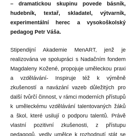
– dramatickou skupinu povede básník,
hudebník, textař, skladatel, výtvarník,
experimentální herec a vysokoškolský
pedagog Petr Váša.
Stipendijní Akademie MenART, jenž je
realizována ve spolupráci s Nadačním fondem
Magdaleny Kožené, propojuje uměleckou praxi
a vzdělávání- Inspiruje též k výměně
zkušeností a navázání vazeb důležitých pro
další tvůrčí činnost, v rámci moderních přístupů
k uměleckému vzdělávání talentovaných žáků
a škol, které usilují o podporu talentů. Právě
vlastní pozitivní zkušenosti, z přístupu
pedagogů, vedly umělce k rozhodnutí stát se