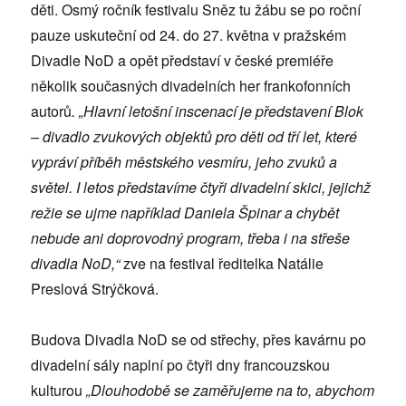
děti. Osmý ročník festivalu Sněz tu žábu se po roční
pauze uskuteční od 24. do 27. května v pražském
Divadle NoD a opět představí v české premiéře
několik současných divadelních her frankofonních
autorů
. „Hlavní letošní inscenací je představení Blok
– divadlo zvukových objektů pro děti od tří let, které
vypráví příběh městského vesmíru, jeho zvuků a
světel. I letos představíme čtyři divadelní skici, jejichž
režie se ujme například Daniela Špinar a chybět
nebude ani doprovodný program, třeba i na střeše
divadla NoD,“
zve na festival ředitelka Natálie
Preslová Strýčková.
Budova Divadla NoD se od střechy, přes kavárnu po
divadelní sály naplní po čtyři dny francouzskou
kulturou
„Dlouhodobě se zaměřujeme na to, abychom