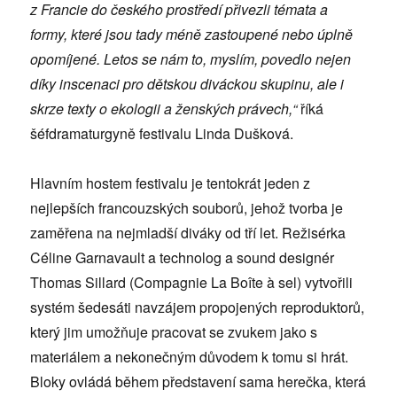
z Francie do českého prostředí přivezli témata a
formy, které jsou tady méně zastoupené nebo úplně
opomíjené. Letos se nám to, myslím, povedlo nejen
díky inscenaci pro dětskou diváckou skupinu, ale i
skrze texty o ekologii a ženských právech,“
říká
šéfdramaturgyně festivalu Linda Dušková.
Hlavním hostem festivalu je tentokrát jeden z
nejlepších francouzských souborů, jehož tvorba je
zaměřena na nejmladší diváky od tří let. Režisérka
Céline Garnavault a technolog a sound designér
Thomas Sillard (Compagnie La Boîte à sel) vytvořili
systém šedesáti navzájem propojených reproduktorů,
který jim umožňuje pracovat se zvukem jako s
materiálem a nekonečným důvodem k tomu si hrát.
Bloky ovládá během představení sama herečka, která