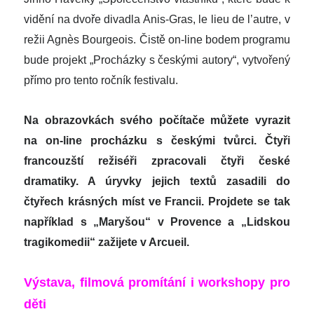
vidění na dvoře divadla Anis-Gras, le lieu de l’autre, v
režii Agnès Bourgeois. Čistě on-line bodem programu
bude projekt „Procházky s českými autory“, vytvořený
přímo pro tento ročník festivalu.
Na obrazovkách svého počítače můžete vyrazit
na on-line procházku s českými tvůrci. Čtyři
francouzští režiséři zpracovali čtyři české
dramatiky. A úryvky jejich textů zasadili do
čtyřech krásných míst ve Francii. Projdete se tak
například s „Maryšou“ v Provence a „Lidskou
tragikomedii“ zažijete v Arcueil.
Výstava, filmová promítání i workshopy pro
děti