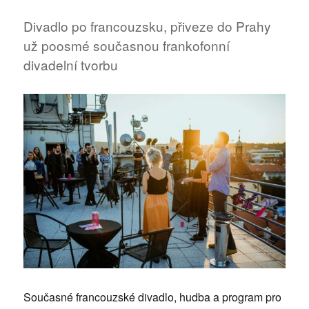
po
francouzsku
Divadlo po francouzsku, přiveze do Prahy
už poosmé současnou frankofonní
divadelní tvorbu
Současné francouzské divadlo, hudba a program pro