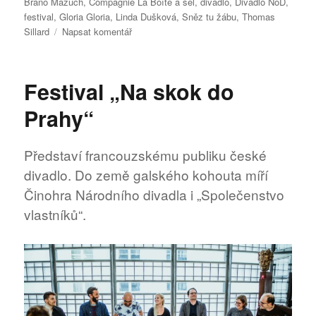
Braňo Mazúch
,
Compagnie La Boîte à sel
,
divadlo
,
Divadlo NoD
,
festival
,
Gloria Gloria
,
Linda Dušková
,
Sněz tu žábu
,
Thomas
pro
Sillard
Napsat komentář
text
s
názvem
Festival „Na skok do
Festival
Sněz
Prahy“
tu
žábu
Představí francouzskému publiku české
divadlo. Do země galského kohouta míří
Činohra Národního divadla i „Společenstvo
vlastníků“.