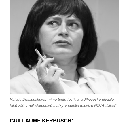
Natálie Drabiščáková, mimo tento festival a Jihočeské divadlo,
také září v roli starostlivé matky v seriálu televize NOVA „Ulice“
GUILLAUME KERBUSCH: