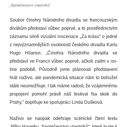
„Společenstvo vlastníků“
Soubor činohry Národního divadla se francouzským
divákům představí vůbec poprvé, a to prostřednictvím
záznamu silně vizuální inscenace „Za krásu“ o jedné
z nejvýznamnějších osobností českého divadla Karlu
Hugo Hilarovi. „Činohra Národního divadla se
představí ve Francii vůbec poprvé, ačkoli zatím v on-
line podobě. Původně jsme plánovali představení
hrát naživo, ale pandemická situace nám to bohužel
stále neumožňuje. I tak máme radost, že vzájemnému
propojení pomohl právě náš festival Na skok do
Prahy,” doplňuje ke spolupráci Linda Dušková.
Naživo se naopak odehraje scénické čtení textu
Jiřího Havelky „Společenstvo vlastníků“, které bude k