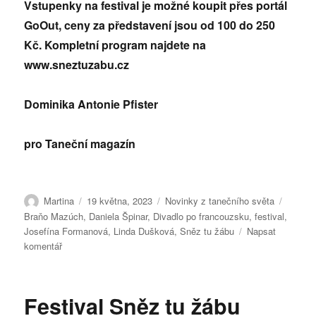
Vstupenky na festival je možné koupit přes portál
GoOut, ceny za představení jsou od 100 do 250
Kč. Kompletní program najdete na
www.sneztuzabu.cz
Dominika Antonie Pfister
pro Taneční magazín
Autor:
Publikováno:
Rubriky:
Štítky:
Martina
19 května, 2023
Novinky z tanečního světa
Braňo Mazúch
,
Daniela Špinar
,
Divadlo po francouzsku
,
festival
,
Josefína Formanová
,
Linda Dušková
,
Sněz tu žábu
Napsat
pro
komentář
text
s
názvem
Festival Sněz tu žábu
Divadlo