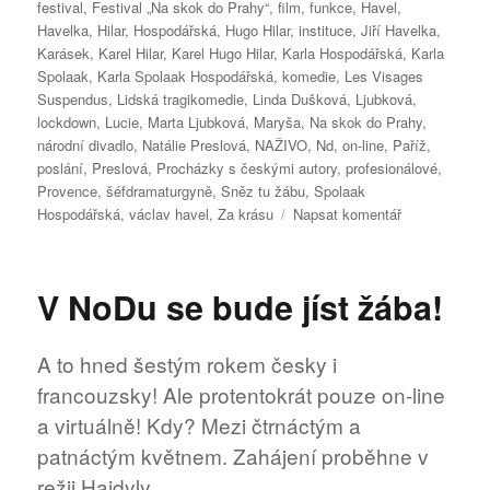
festival
,
Festival „Na skok do Prahy“
,
film
,
funkce
,
Havel
,
Havelka
,
Hilar
,
Hospodářská
,
Hugo Hilar
,
instituce
,
Jiří Havelka
,
Karásek
,
Karel Hilar
,
Karel Hugo Hilar
,
Karla Hospodářská
,
Karla
Spolaak
,
Karla Spolaak Hospodářská
,
komedie
,
Les Visages
Suspendus
,
Lidská tragikomedie
,
Linda Dušková
,
Ljubková
,
lockdown
,
Lucie
,
Marta Ljubková
,
Maryša
,
Na skok do Prahy
,
národní divadlo
,
Natálie Preslová
,
NAŽIVO
,
Nd
,
on-line
,
Paříž
,
poslání
,
Preslová
,
Procházky s českými autory
,
profesionálové
,
Provence
,
šéfdramaturgyně
,
Sněz tu žábu
,
Spolaak
pro
Hospodářská
,
václav havel
,
Za krásu
Napsat komentář
text
s
názvem
V NoDu se bude jíst žába!
Festival
„Na
skok
A to hned šestým rokem česky i
do
francouzsky! Ale protentokrát pouze on-line
Prahy“
a virtuálně! Kdy? Mezi čtrnáctým a
patnáctým květnem. Zahájení proběhne v
režii Hajdyly.