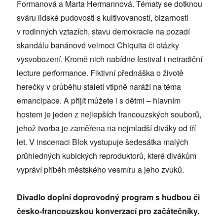
Formanová a Marta Hermannová. Tématy se dotknou
sváru lidské pudovosti s kultivovaností, bizarnosti
v rodinných vztazích, stavu demokracie na pozadí
skandálu banánové velmoci Chiquita či otázky
vysvobození. Kromě nich nabídne festival i netradiční
lecture performance. Fiktivní přednáška o životě
herečky v průběhu staletí vtipně naráží na téma
emancipace. A přijít můžete i s dětmi – hlavním
hostem je jeden z nejlepších francouzských souborů,
jehož tvorba je zaměřena na nejmladší diváky od tří
let. V inscenaci Blok vystupuje šedesátka malých
průhledných kubických reproduktorů, které divákům
vypráví příběh městského vesmíru a jeho zvuků.
Divadlo doplní doprovodný program s hudbou či
česko-francouzskou konverzací pro začátečníky.