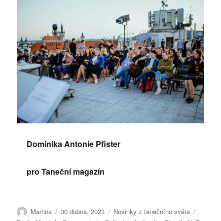
Dominika Antonie Pfister
pro Taneční magazín
Autor:
Publikováno:
Rubriky:
Štítky:
Martina
30 dubna, 2023
Novinky z tanečního světa