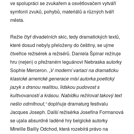
ve spolupráci se zvukařem a osvětlovačem vytváří
symfonii zvuků, pohybů, materiálů a různých tváří
města.
Režie čtyř divadelních skic, tedy dramatických textů,
které dosud nebyly přeloženy do češtiny, se ujme
čtveřice režisérek a režisérů. Daniela Špinar režíruje
hru (nejen) o přežraném leguánovi Nebraska autorky
Sophie Merceron.
„V moderní variaci na dramaticku
klasické americké generace mísí autorka poetický
jazyk s drsnou realitou, lidskou pudovost s
kultivovaností a krásou. Nabídku režírovat takový text
nešlo odmítnout,“
doplňuje dramaturg festivalu
Jacques Joseph. Další režisérka Josefína Formanová
se ujala absurdně laděné hry belgické autorky
Mireille Bailly Odchod, která rozebírá právo na