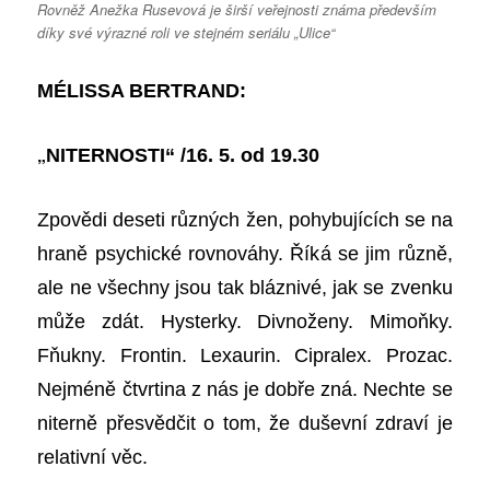
Rovněž Anežka Rusevová je širší veřejnosti známa především
díky své výrazné roli ve stejném seriálu „Ulice“
MÉLISSA BERTRAND:
„
NITERNOSTI“ /16. 5. od 19.30
Zpovědi deseti různých žen, pohybujících se na
hraně psychické rovnováhy. Říká se jim různě,
ale ne všechny jsou tak bláznivé, jak se zvenku
může zdát. Hysterky. Divnoženy. Mimoňky.
Fňukny. Frontin. Lexaurin. Cipralex. Prozac.
Nejméně čtvrtina z nás je dobře zná. Nechte se
niterně přesvědčit o tom, že duševní zdraví je
relativní věc.