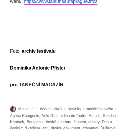
webu:
https://www.faisunsautaprague.fr/cs
Foto:
archiv festivalu
Dominika Antonie Pfister
pro
TANEČNÍ MAGAZÍN
Autor:
Publikováno:
Rubriky:
Štítky:
Michal
11 června, 2021
Novinky z tanečního světa
Agnès Bourgeois
,
Anis-Gras le lieu de l'autre
,
Arcueil
,
Bohdan
Karásek
,
Bourgeois
,
české centrum
,
činohra
,
debaty
,
Den s
českým divadlem
,
deti
,
diváci
,
dokument
,
dramatici
,
Dušková
,