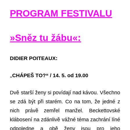
PROGRAM FESTIVALU
»
Sněz tu žábu
«
:
DIDIER POITEAUX:
„
CHÁPEŠ TO?“ / 14. 5. od 19.00
Dvě starší ženy si povídají nad kávou. Všechno
se zdá být při starém. Co na tom, že jedné z
nich právě zemřel manžel. Beckettovské
klábosení na zdánlivě vážné téma zachrání líné
odpoledne a obě ženy jsou pro jeho