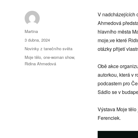
V nadcházejících 
Ahmedová předsta
Autor:
hlavního města Maďa
Martina
Publikováno:
moje,ve které Ridi
3 dubna, 2024
Rubriky:
otázky přijetí vlas
Novinky z tanečního světa
Štítky:
Moje tělo
,
one-woman show
,
Ridina Ahmedová
Obě akce organizu
autorkou, která v
podcastem pro Čes
Sádlo se v budap
Výstava Moje tělo 
Ferenciek.