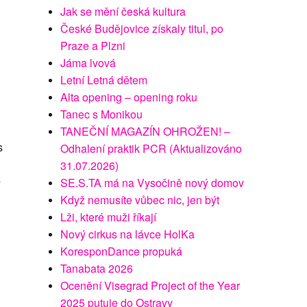
Jak se mění česká kultura
České Budějovice získaly titul, po
Praze a Plzni
Jáma lvová
Letní Letná dětem
Alta opening – opening roku
Tanec s Monikou
TANEČNÍ MAGAZÍN OHROŽEN! –
s
Odhalení praktik PCR (Aktualizováno
31.07.2026)
SE.S.TA má na Vysočině nový domov
Když nemusíte vůbec nic, jen být
Lži, které muži říkají
Nový cirkus na lávce HolKa
KoresponDance propuká
Tanabata 2026
Ocenění Visegrad Project of the Year
2025 putuje do Ostravy