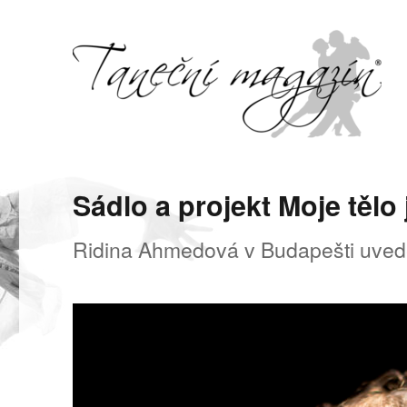
Svět tance, pohybu a hudby
Taneční magazín
Sádlo a projekt Moje tělo
Ridina Ahmedová v Budapešti uved