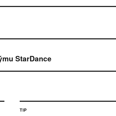
týmu StarDance
TIP