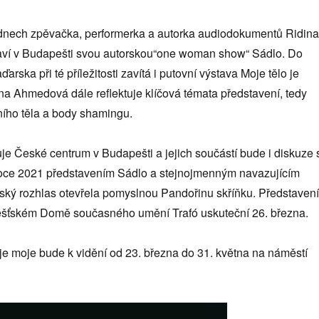
dnech zpěvačka, performerka a autorka audiodokumentů Ridina
ví v Budapešti svou autorskou“one woman show“ Sádlo. Do
rska při té příležitosti zavítá i putovní výstava Moje tělo je
na Ahmedová dále reflektuje klíčová témata představení, tedy
tního těla a body shamingu.
je České centrum v Budapešti a jejich součástí bude i diskuze 
 roce 2021 představením Sádlo a stejnojmenným navazujícím
ký rozhlas otevřela pomyslnou Pandořinu skříňku. Představení
ešťském Domě současného umění Trafó uskuteční 26. března.
je moje bude k vidění od 23. března do 31. května na náměstí