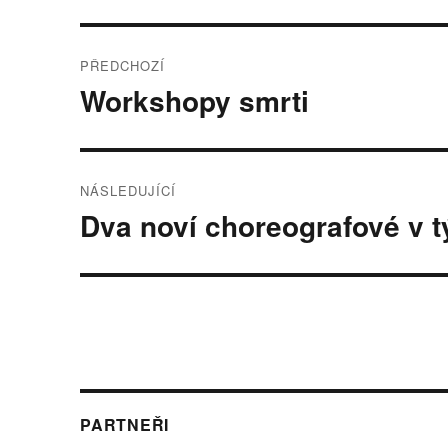
Navigace
PŘEDCHOZÍ
pro
Workshopy smrti
Předchozí
příspěvek:
příspěvek
NÁSLEDUJÍCÍ
Dva noví choreografové v 
Následující
příspěvek:
PARTNEŘI