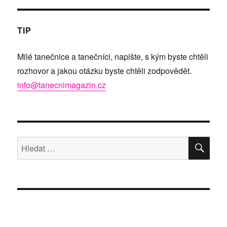
TIP
Milé tanečnice a tanečníci, napište, s kým byste chtěli
rozhovor a jakou otázku byste chtěli zodpovědět.
info@tanecnimagazin.cz
HLE
Hledat: