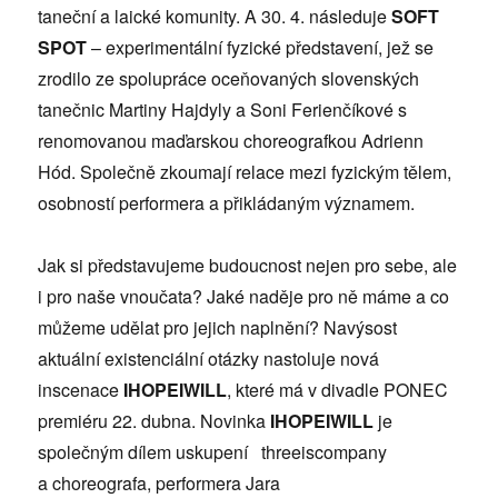
taneční a laické komunity. A 30. 4. následuje
SOFT
SPOT
– experimentální fyzické představení, jež se
zrodilo ze spolupráce oceňovaných slovenských
tanečnic Martiny Hajdyly a Soni Ferienčíkové s
renomovanou maďarskou choreografkou Adrienn
Hód. Společně zkoumají relace mezi fyzickým tělem,
osobností performera a přikládaným významem.
Jak si představujeme budoucnost nejen pro sebe, ale
i pro naše vnoučata? Jaké naděje pro ně máme a co
můžeme udělat pro jejich naplnění? Navýsost
aktuální existenciální otázky nastoluje nová
inscenace
IHOPEIWILL
, které má v divadle PONEC
premiéru 22. dubna. Novinka
IHOPEIWILL
je
společným dílem uskupení threeiscompany
a choreografa, performera Jara