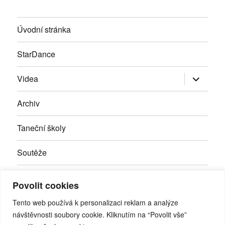
Úvodní stránka
StarDance
Zobrazit
Videa
podřazen
položky
Archiv
Taneční školy
Soutěže
Inzerce
Povolit cookies
Kontakty
Tento web používá k personalizaci reklam a analýze
návštěvnosti soubory cookie. Kliknutím na “Povolit vše”