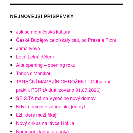
NEJNOVĚJŠÍ PŘÍSPĚVKY
Jak se mění česká kultura
České Budějovice získaly titul, po Praze a Plzni
Jáma lvová
Letní Letná dětem
Alta opening – opening roku
Tanec s Monikou
TANEČNÍ MAGAZÍN OHROŽEN! – Odhalení
praktik PCR (Aktualizováno 31.07.2026)
SE.S.TA má na Vysočině nový domov
Když nemusíte vůbec nic, jen být
Lži, které muži říkají
Nový cirkus na lávce HolKa
KoresponDance propuká