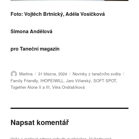
Foto: Vojtěch Brtnický, Adéla Vosičková
Simona Andělová
pro Taneční magazín
Autor:
Publikováno:
Rubriky:
Štítky:
Martina
31 března, 2024
Novinky z tanečního světa
Family Friendly
,
IHOPEIWILL
,
Jaro Viňarský
,
SOFT SPOT
,
Together Alone II a III
,
Věra Ondrašíková
Napsat komentář
Vaše e-mailová adresa nebude zveřejněna.
Vyžadované