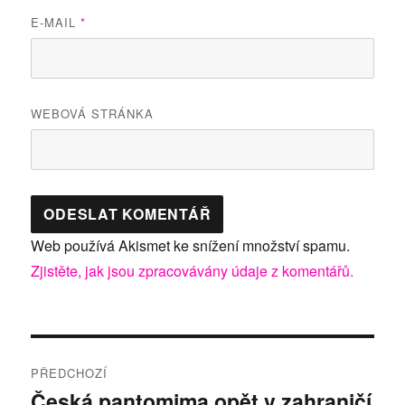
E-MAIL
*
WEBOVÁ STRÁNKA
Web používá Akismet ke snížení množství spamu.
Zjistěte, jak jsou zpracovávány údaje z komentářů.
Navigace
PŘEDCHOZÍ
pro
Česká pantomima opět v zahraničí
Předchozí