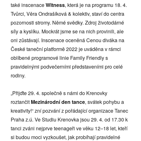
také inscenace
Witness
, která je na programu 18. 4.
Tvůrci, Věra Ondrašíková & kolektiv, staví do centra
pozornosti stromy. Němé svědky. Zdroj životodárné
síly a kyslíku. Mockrát jsme se na nich provinili, ale
oni zůstávají. Inscenace oceněná Cenou diváka na
České taneční platformě 2022 je uváděna v rámci
oblíbené programové linie Family Friendly s
pravidelnými podvečerními představeními pro celé
rodiny.
„Přijďte 29. 4. společně s námi do Krenovky
roztančit
Mezinárodní den tance
, svátek pohybu a
kreativity!“ zní pozvání z pořádající organizace Tanec
Praha z.ú. Ve Studiu Krenovka jsou 29. 4. od 17.30 k
tanci zváni nejprve teenageři ve věku 12–18 let, kteří
si budou moci vyzkoušet, jak probíhají pravidelné