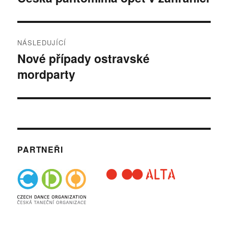
příspěvek:
příspěvek
NÁSLEDUJÍCÍ
Nové případy ostravské
Následující
mordparty
příspěvek:
PARTNEŘI