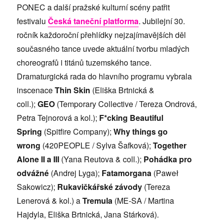
PONEC a další pražské kulturní scény patřit
festivalu
Česká taneční platforma
. Jubilejní 30.
ročník každoroční přehlídky nejzajímavějších děl
současného tance uvede aktuální tvorbu mladých
choreografů i titánů tuzemského tance.
Dramaturgická rada do hlavního programu vybrala
inscenace
Thin Skin
(Eliška Brtnická &
coll.);
GEO
(Temporary Collective / Tereza Ondrová,
Petra Tejnorová a kol.);
F*cking Beautiful
Spring
(Spitfire Company);
Why things go
wrong
(420PEOPLE / Sylva Šafková);
Together
Alone II a III
(Yana Reutova & coll.);
Pohádka pro
odvážné
(Andrej Lyga);
Fatamorgana
(Paweł
Sakowicz);
Rukavičkářské závody
(Tereza
Lenerová & kol.) a
Tremula
(ME-SA / Martina
Hajdyla, Eliška Brtnická, Jana Stárková).