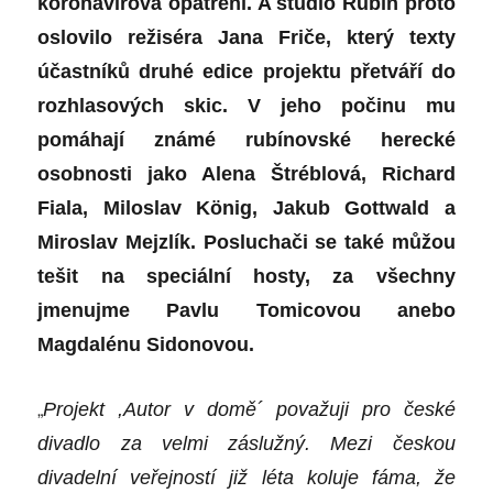
koronavirová opatření. A studio Rubín proto
oslovilo režiséra Jana Friče, který texty
účastníků druhé edice projektu přetváří do
rozhlasových skic. V jeho počinu mu
pomáhají známé rubínovské herecké
osobnosti jako Alena Štréblová, Richard
Fiala, Miloslav König, Jakub Gottwald a
Miroslav Mejzlík. Posluchači se také můžou
tešit na speciální hosty, za všechny
jmenujme Pavlu Tomicovou anebo
Magdalénu Sidonovou.
„
Projekt ,Autor v domě
´
považuji pro české
divadlo za velmi záslužný. Mezi českou
divadelní veřejností již léta koluje fáma, že