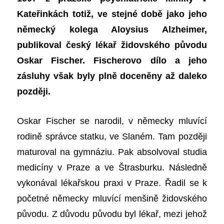
Kateřinkách totiž, ve stejné době jako jeho
německý kolega Aloysius Alzheimer,
publikoval český lékař židovského původu
Oskar Fischer. Fischerovo dílo a jeho
zásluhy však byly plně doceněny až daleko
později.
Oskar Fischer se
n
arodil, v německy mluvící
rodině správce statku, ve Slaném.
Tam
později
maturoval na gymnáziu.
Pak a
bsolvoval studia
medicíny v Praze a ve Štrasburku.
Následně
vykonával l
ékařskou praxi v
Praze
.
Řadil se
k
počet
né
německy mluvící menši
ně
židovského
původu.
Z
důvod
u původu
byl lékař, mezi jehož