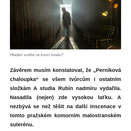
Hledání světla na konci tunelu?
Závěrem musím konstatovat, že „Perníková
chaloupka“ se všem tvůrcům i ostatním
složkám A studia Rubín nadmíru vydařila.
Nasadila (nejen) zde vysokou laťku. A
nezbývá se než těšit na další inscenace v
tomto pražském komorním malostranském
suterénu.