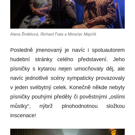
Alena Štréblová, Richard Fiala a Miroslav Mejzlík
Posledně jmenovaný je navíc i spoluautorem
hudební stránky celého představení. Jeho
písničky s kytarou nejen umocňovaly děj, ale
navíc jednotlivé scény sympaticky provazovaly
v jeden svébytný celek. Konečně někde nebyly
písničky pouhými předěly či pověstnými „oslími
můstky“, nýbrž plnohodnotnou složkou
inscenace!