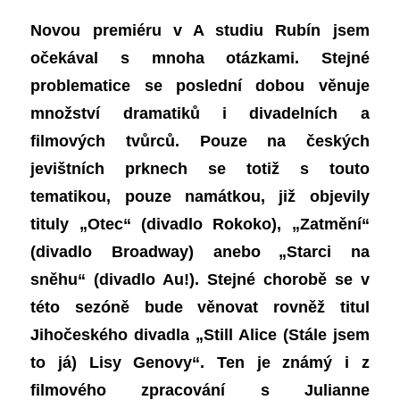
Novou premiéru v A studiu Rubín jsem
očekával s mnoha otázkami. Stejné
problematice se poslední dobou věnuje
množství dramatiků i divadelních a
filmových tvůrců. Pouze na
českých
jevišt
ních prknech
se totiž s touto
tematikou, pouze namátkou,
již
objevily
titul
y „Otec“ (divadlo Rokoko),
„Zatmění“
(divadlo Broadway) a
nebo
„Starci na
sněhu“ (divadlo Au!).
Stejné chorobě se v
této sezóně bude věnovat rovněž titul
Jihočeského divadla
„Still Alice (Stále jsem
to já) Lisy Genovy“. T
en
je znám
ý
i z
filmového zpracování s Julianne