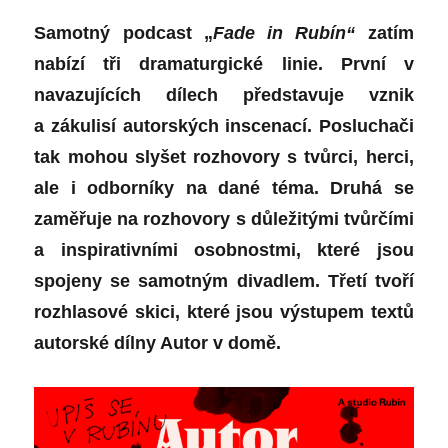
Samotný podcast „
Fade in Rubín“
zatím
nabízí tři dramaturgické linie. První v
navazujících dílech představuje vznik
a zákulisí autorských inscenací. Posluchači
tak mohou slyšet rozhovory s tvůrci, herci,
ale i odborníky na dané téma. Druhá se
zaměřuje na rozhovory s důležitými tvůrčími
a inspirativními osobnostmi, které jsou
spojeny se samotným divadlem. Třetí tvoří
rozhlasové skici, které jsou výstupem textů
autorské dílny Autor v domě.