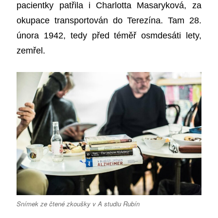
pacientky patřila i Charlotta Masaryková, za
okupace transportován do Terezína.
Tam
28.
února 1942, tedy před
téměř osmdesáti
lety,
zemřel.
Snímek ze čtené zkoušky v A studiu Rubín