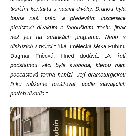
tvůrčím kontaktu s našimi diváky. Druhou byla
touha naši práci a především inscenace
představit divákům a fanouškům trochu jinak
než jen na stránkách programu.
N
ebo v
diskuzích s tvůrci
,“
říká umělecká šéfka Rubínu
Dagmar Fričová.
Hned
dodává: „
A
třetí
podstatnou věcí byla svoboda, kterou nám
podcastová forma nabízí. Její dramaturgickou
linku můžeme rozšiřovat, podle stávajících
potřeb divadla
.“