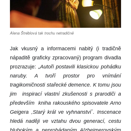
Alena Štréblová tak trochu netradičně
Jak vkusný a informacemi nabitý (
i
tradičně
nápaditě graficky zpracovaný) program divadla
prozrazuje:
„
Autoři
postavili
klasickou pohádku
naruby.
A
tvoří prostor pro vnímání
tragikomičnosti stařecké demence. K tomu jsou
jim inspirací vlastní zkušenosti s prarodiči a
především kniha
rakouského spisovatele Arno
Geigera ,Starý král ve vyhnanství
´
. Inscenace
hledá naději ve vztahu dvou generací, cestu
hlubokým a neprobádaným Alzheimerovským