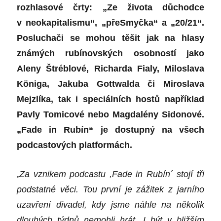
rozhlasové črty: „Ze života důchodce
v neokapitalismu“, „přeSmyčka“ a „20/21“.
Posluchači se mohou těšit jak na hlasy
známých rubínovských osobností jako
Aleny Štréblové, Richarda Fialy, Miloslava
Königa, Jakuba Gottwalda či Miroslava
Mejzlíka, tak i speciálních hostů například
Pavly Tomicové nebo Magdalény Sidonové.
„Fade in Rubín“ je dostupný na všech
podcastových platformách.
„
Za vznikem podcastu ,Fade in Rubín
´
stojí tři
podstatné věci. Tou první je zážitek z jarního
uzavření divadel, kdy jsme náhle na několik
dlouhých týdnů nemohli hrát.
I
být v bližším