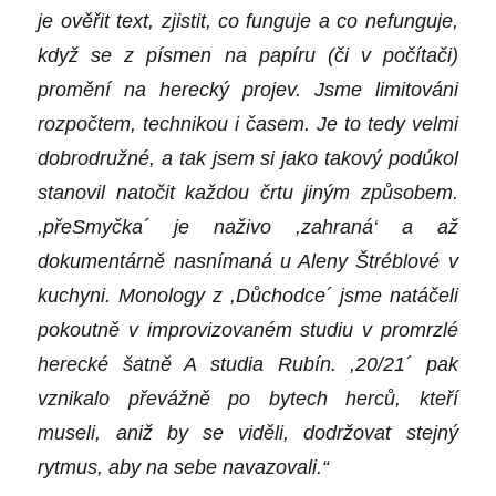
je ověřit text, zjistit, co funguje a co nefunguje,
když se z písmen na papíru (či v počítači)
promění na herecký projev. Jsme limitováni
rozpočtem, technikou i časem. Je to tedy velmi
dobrodružné, a tak jsem si jako takový podúkol
stanovil natočit každou črtu jiným způsobem.
,
přeSmyčka
´
je naživo ,zahraná‘ a až
dokumentárně nasnímaná u Aleny Štréblové v
kuchyni.
M
onology z ,Důchodce
´
jsme natáčeli
pokoutně v improvizovaném studiu v promrzlé
herecké šatně A studia Rubín. ,20/21
´
pak
vznikalo převážně po bytech herců, kteří
museli, aniž by se viděli, dodržovat stejný
rytmus, aby na sebe navazovali
.“