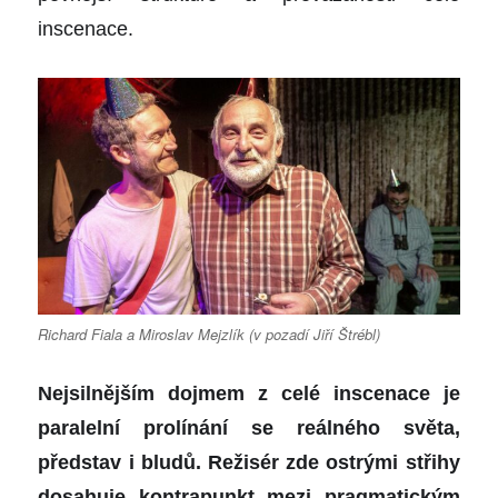
inscenace.
Richard Fiala a Miroslav Mejzlík (v pozadí Jiří Štrébl)
Nejsilnějším dojmem z celé inscenace je
paralelní prolínání se reálného světa,
představ i bludů. Režisér zde ostrými střihy
dosahuje kontrapunkt mezi pragmatickým