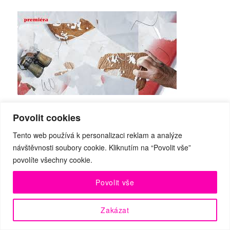
Povolit cookies
»Perníková chaloupka (čekání na
Tento web používá k personalizaci reklam a analýze
lopatu)«
návštěvnosti soubory cookie. Kliknutím na “Povolit vše”
povolíte všechny cookie.
Auto
ři
:
Jiří Ondra a Lucie Ferenzová
Povolit vše
Režie:
Jiří Ondra
Zakázat