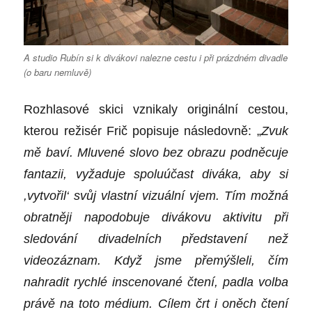
A studio Rubín si k divákovi nalezne cestu i při prázdném divadle
(o baru nemluvě)
Rozhlasové skici vznikaly originální cestou,
kterou režisér Frič popisuje následovně: „
Zvuk
mě baví. Mluvené slovo bez obrazu podněcuje
fantazii, vyžaduje spoluúčast diváka, aby si
,vytvořil‘ svůj vlastní vizuální vjem. Tím možná
obratněji napodobuje divákovu aktivitu při
sledování divadelních představení než
videozáznam. Když jsme přemýšleli, čím
nahradit rychlé inscenované čtení, padla volba
právě na toto médium. Cílem črt i oněch čtení