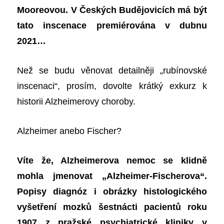
Mooreovou. V Českých Budějovicích má být
tato inscenace premiérována v dubnu
2021…
Než se budu věnovat detailněji „rubínovské
inscenaci“, prosím, dovolte krátký exkurz k
historii Alzheimerovy choroby.
Alzheimer anebo Fischer?
Víte že, Alzheimerova nemoc se klidně
mohla jmenovat „Alzheimer-Fischerova“.
Popisy diagnóz i obrázky histologického
vyšetření mozků šestnácti pacientů roku
1907 z pražské psychiatrické kliniky v