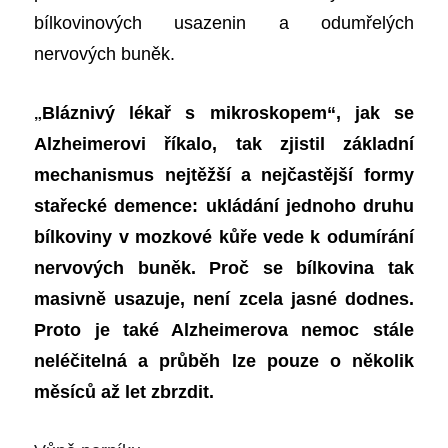
bílkovinových usazenin a odumřelých
nervových buněk.
„
Bláznivý lékař s mikroskopem“, jak se
Alzheimerovi říkalo, tak zjistil základní
mechanismus nejtěžší a nejčastější formy
stařecké demence: ukládání jednoho druhu
bílkoviny v mozkové kůře vede k odumírání
nervových buněk. Proč se bílkovina tak
masivně usazuje, není zcela jasné dodnes.
Proto je také Alzheimerova nemoc stále
neléčitelná a průběh lze pouze o několik
měsíců až let zbrzdit.