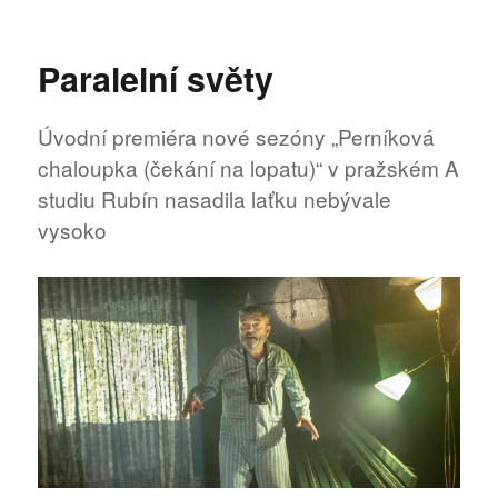
text
s
názvem
Paralelní světy
Místo
plného
sálu
Úvodní premiéra nové sezóny „Perníková
rozhlasové
chaloupka (čekání na lopatu)“ v pražském A
skici
studiu Rubín nasadila laťku nebývale
vysoko