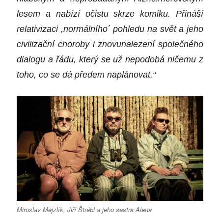
lesem a nabízí očistu skrze komiku. Přináší
relativizaci ,normálního´ pohledu na svět a jeho
civilizační choroby i znovunalezení společného
dialogu a řádu, který se už nepodobá ničemu z
toho, co se dá předem naplánovat.“
Miroslav Mejzlík, Jiří Štrébl a jeho sestra Alena