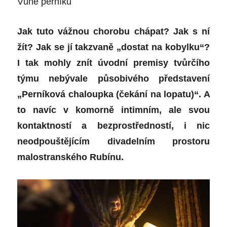
Vůně perníku
Jak tuto vážnou chorobu chápat? Jak s ní
žít? Jak se jí takzvaně „dostat na kobylku“?
I tak mohly znít úvodní premisy tvůrčího
týmu nebývale působivého představení
„Perníková chaloupka (čekání na lopatu)“.
A
to navíc v
komorně intimním, ale svou
kontaktností a bezprostředností, i nic
neodpouštějícím divadelním prostoru
malostranského Rubínu.