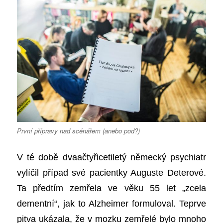
První přípravy nad scénářem (anebo pod?)
V té době
dvaačtyřicetiletý německý psychiatr
vy
líčil případ své pacientky Auguste Deterové.
Ta
předtím zemřela ve věku 55 let „zcela
dementní“, jak to Alzheimer formuloval.
Teprve
p
itva ukázala, že v mozku zemřelé bylo mnoho