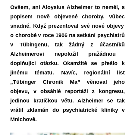
Ovšem, a
ni Aloysius Alzheimer to
neměl,
s
popisem nově objevené choroby,
vůbec
snadné.
K
dyž prezentoval své nové objevy
o chorobě
v roce
1906 na setkání psychiatrů
v Tübingenu,
tak
žádný z
účastníků
Alzheimerovi nepoložil
pra
žádnou
doplňující otázku.
Okamžitě
se přešlo k
jinému tématu.
Navíc,
regionální list
„Tübinger Chronik Ma” věnoval
jeho
objevu, v obsáhlé
reportáži
z kongresu,
jed
inou
kr
a
t
ičkou
větu. Alzheimer se
tak
vrátil
zklamán
do
psychiatrick
é
klinik
y
v
Mnichov
ě
.