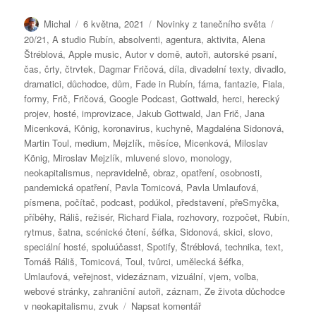
Autor:
Publikováno:
Rubriky:
Štítky:
Michal
6 května, 2021
Novinky z tanečního světa
20/21
,
A studio Rubín
,
absolventi
,
agentura
,
aktivita
,
Alena
Štréblová
,
Apple music
,
Autor v domě
,
autoři
,
autorské psaní
,
čas
,
črty
,
čtrvtek
,
Dagmar Fričová
,
díla
,
divadelní texty
,
divadlo
,
dramatici
,
důchodce
,
dům
,
Fade in Rubín
,
fáma
,
fantazie
,
Fiala
,
formy
,
Frič
,
Fričová
,
Google Podcast
,
Gottwald
,
herci
,
herecký
projev
,
hosté
,
improvizace
,
Jakub Gottwald
,
Jan Frič
,
Jana
Micenková
,
König
,
koronavirus
,
kuchyně
,
Magdaléna Sidonová
,
Martin Toul
,
medium
,
Mejzlík
,
měsíce
,
Micenková
,
Miloslav
König
,
Miroslav Mejzlík
,
mluvené slovo
,
monology
,
neokapitalismus
,
nepravidelně
,
obraz
,
opatření
,
osobnosti
,
pandemická opatření
,
Pavla Tomicová
,
Pavla Umlaufová
,
písmena
,
počítač
,
podcast
,
podúkol
,
představení
,
přeSmyčka
,
příběhy
,
Ráliš
,
režisér
,
Richard Fiala
,
rozhovory
,
rozpočet
,
Rubín
,
rytmus
,
šatna
,
scénické čtení
,
šéfka
,
Sidonová
,
skici
,
slovo
,
speciální hosté
,
spoluúčasst
,
Spotify
,
Štréblová
,
technika
,
text
,
Tomáš Ráliš
,
Tomicová
,
Toul
,
tvůrci
,
umělecká šéfka
,
Umlaufová
,
veřejnost
,
videzáznam
,
vizuální
,
vjem
,
volba
,
webové stránky
,
zahraniční autoři
,
záznam
,
Ze života důchodce
pro
v neokapitalismu
,
zvuk
Napsat komentář