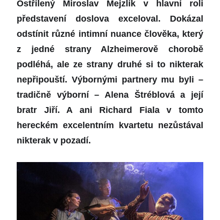
Ostřílený Miroslav Mejzlík v hlavní roli
představení doslova exceloval. Dokázal
odstínit různé
intimní
nuance člověka,
který
z jedné strany Alzheimerově chorobě
podléhá, ale ze strany druhé si to nikterak
nepřipouští. Výbornými partnery mu byli –
tradičně výborní – Alena Štréblová a její
bratr Jiří. A ani Richard Fiala v tomto
hereckém excelentním kvartetu nezůstával
nikterak v pozadí.