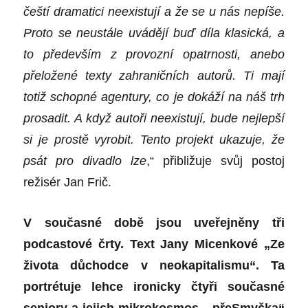
čeští dramatici neexistují a že se u nás nepíše.
Proto se neustále uvádějí buď díla klasická, a
to především z provozní opatrnosti, anebo
přeložené texty zahraničních autorů.
Ti
mají
totiž
schopné agentury, co je dokáží na náš trh
prosadit. A když autoři neexistují, bude nejlepší
si je prostě vyrobit. Tento projekt ukazuje, že
psát pro divadlo lze
,“ přibližuje svůj postoj
režisér Jan Frič.
V současné době jsou uveřejněny tři
podcastové črty. Text Jany Micenkové „Ze
života důchodce v neokapitalismu“. Ta
portrétuje lehce ironicky čtyři současné
seniory a jejich mikrokosmos. „přeSmyčka“