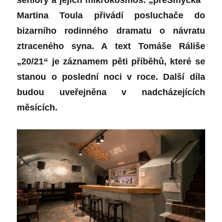
Martina Toula přivádí posluchače do
bizarního rodinného dramatu o návratu
ztraceného syna. A text Tomáše Ráliše
„20/21“ je záznamem pěti příběhů, které se
stanou o poslední noci v roce. Další díla
budou uveřejněna v nadcházejících
měsících.