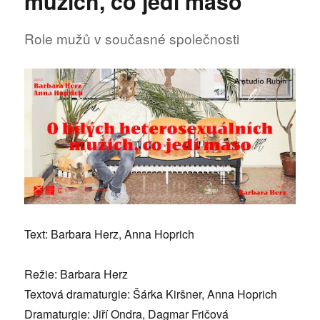
mužích, co jedí maso
Rubín
hledá
odpověď
Role mužů v současné společnosti
na
otázku
role
mužů
v
současné
společnosti
Text: Barbara Herz, Anna Hoprich
Režie: Barbara Herz
Textová dramaturgie: Šárka Kiršner, Anna Hoprich
Dramaturgie: Jiří Ondra, Dagmar Fričová