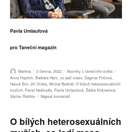
Pavla Umlaufová
pro Taneční magazín
Autor:
Publikováno:
Rubriky:
Štítky:
Martina
3 června, 2022
Novinky z tanečního světa
Anna Hoprich
,
Barbara Herz
,
co jedí maso
,
Dagmar Fričová
,
Hanuš Bor
,
Jiří Ondra
,
Michal Bednář
,
O bílých heterosexuálních
mužích
,
Pavel Neškudla
,
Pavla Umlaufová
,
Šárka Kiršnerová
,
pro
Václav Rašilov
Napsat komentář
text
s
názvem
O bílých heterosexuálních
A
studio