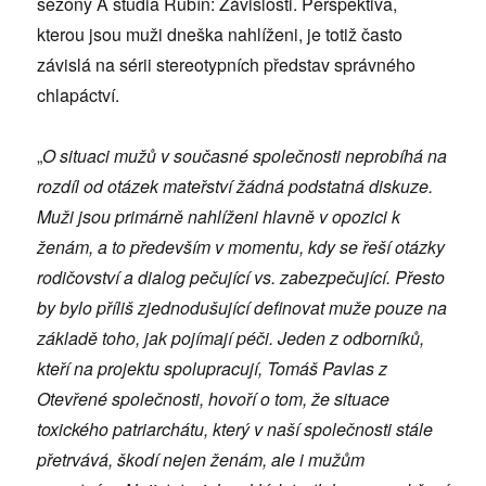
sezony A studia Rubín: Závislosti. Perspektiva,
kterou jsou muži dneška nahlíženi, je totiž často
závislá na sérii stereotypních představ správného
chlapáctví.
„
O situaci mužů v současné společnosti neprobíhá na
rozdíl od otázek mateřství žádná podstatná diskuze.
Muži jsou primárně nahlíženi hlavně v opozici k
ženám, a to především v momentu, kdy se řeší otázky
rodičovství a dialog pečující vs. zabezpečující. Přesto
by bylo příliš zjednodušující definovat muže pouze na
základě toho, jak pojímají péči. Jeden z odborníků,
kteří na projektu spolupracují, Tomáš Pavlas z
Otevřené společnosti, hovoří o tom, že situace
toxického patriarchátu, který v naší společnosti stále
přetrvává, škodí nejen ženám, ale i mužům