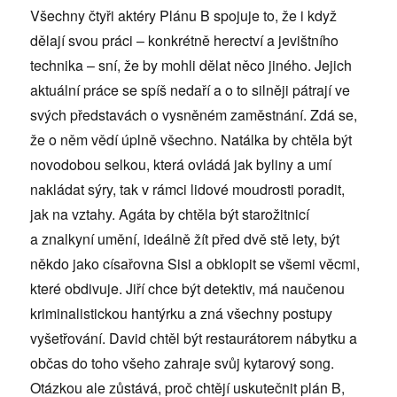
Všechny čtyři aktéry Plánu B spojuje to, že i když
dělají svou práci – konkrétně herectví a jevištního
technika – sní, že by mohli dělat něco jiného. Jejich
aktuální práce se spíš nedaří a o to silněji pátrají ve
svých představách o vysněném zaměstnání. Zdá se,
že o něm vědí úplně všechno. Natálka by chtěla být
novodobou selkou, která ovládá jak byliny a umí
nakládat sýry, tak v rámci lidové moudrosti poradit,
jak na vztahy. Agáta by chtěla být starožitnicí
a znalkyní umění, ideálně žít před dvě stě lety, být
někdo jako císařovna Sisi a obklopit se všemi věcmi,
které obdivuje. Jiří chce být detektiv, má naučenou
kriminalistickou hantýrku a zná všechny postupy
vyšetřování. David chtěl být restaurátorem nábytku a
občas do toho všeho zahraje svůj kytarový song.
Otázkou ale zůstává, proč chtějí uskutečnit plán B,