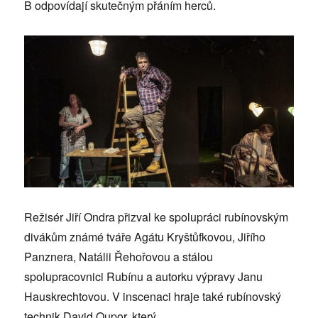
B odpovídají skutečným přáním herců.
Režisér Jiří Ondra přizval ke spolupráci rubínovským
divákům známé tváře Agátu Kryštůfkovou, Jiřího
Panznera, Natálii Řehořovou a stálou
spolupracovnici Rubínu a autorku výpravy Janu
Hauskrechtovou. V inscenaci hraje také rubínovský
technik David Oupor, který