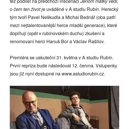
též podílel na předchozí inscenaci
Jenom matky vědí,
o čem ten život je
uváděné v A studiu Rubín. Herecký
tým tvoří Pavel Neškudla a Michal Bednář (oba patří
mezi nejtalentovanější herce mladší generace), které
doplňují (opět v rubínovském duchu) zkušení a
renomovaní herci Hanuš Bor a Václav Rašilov.
Premiéra se uskuteční 31. května v A studiu Rubín.
První repríza bude následovat 12. června. Vstupenky
jsou již nyní dostupné na www.astudiorubin.cz.