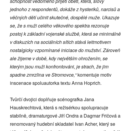
schopnost vědomého přijetí oběti, která, slovy
jednoho z respondentů, dokáže z hysteriků, narcisů a
věčných dětí učinit skutečné, dospělé muže. Ukazuje
se, že s muži celého věkového spektra rezonuje
postoj k základní vojenské službě, která se minimálně
v diskuzích na sociálních sítích stává leitmotivem
nostalgicky vzpomínané iniciace do mužství. Zároveň
ale žijeme v době, kdy největším ohrožením, se
kterým jsou muži konfrontováni, je strach, že jim
spadne zmrzlina ve Stromovce,“
komentuje motiv
inscenace spoluautorka textu Anna Hoprich.
Tvůrčí dvojici doplňuje scénografka Jana
Hauskrechtová, která s režisérkou spolupracuje
stabilně, dramaturgové Jiří Ondra a Dagmar Fričová a
renomovaný hudební skladatel Ivan Acher, který se