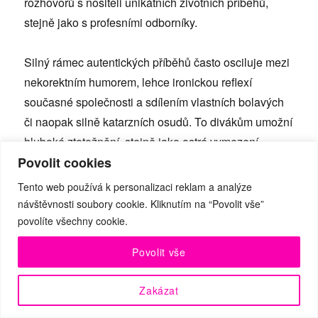
rozhovorů s nositeli unikátních životních příběhů,
stejně jako s profesními odborníky.
Silný rámec autentických příběhů často osciluje mezi
nekorektním humorem, lehce ironickou reflexí
současné společnosti a sdílením vlastních bolavých
či naopak silně katarzních osudů. To divákům umožní
hluboké ztotožnění, stejně jako ostré vymezení.
Povolit cookies
Diváci tak mohou reflektovat vlastní zkušenosti a
postoje a mimoděčně obohacovat svou optiku
Tento web používá k personalizaci reklam a analýze
perspektivami, které jim doposud mohly unikat.
návštěvnosti soubory cookie. Kliknutím na “Povolit vše”
Zároveň vzniká svébytná odpověď na téma letošní
povolíte všechny cookie.
sezony A studia Rubín: Závislosti. Perspektiva,
Povolit vše
kterou jsou muži dneška nahlíženi, je totiž často
závislá na sérii stereotypních představ správného
Zakázat
chlapáctví.