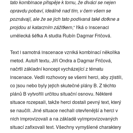
tato kombinace přispěje k tomu, že diváci se nejen
opravdu pobaví, ideálně nad tím, v čem všem se
poznávají, ale že se jich tato podívaná také dotkne a
projdou si katarzním zážitkem
,“ říká o inscenaci
umělecká šéfka A studia Rubín Dagmar Fričová.
Text i samotná inscenace vzniká kombinací několika
metod. Autoři textu, Jiří Ondra a Dagmar Fričová,
načrtli základní koncept vycházející z tématu
inscenace. Vedli rozhovory se všemi herci, aby zjistili,
co jsou nebo byly jejich skutečné plány B. Z těchto
plánů B vytvořili určitou situační osnovu. Některé
situace rozepsali, takže herci dostali pevný text, který
se naučili. Jiné situace nechali otevřenější a herci v
nich improvizovali a na základě vyimprovizovaných
situací zafixovali text. Všechny vymyšlené charaktery