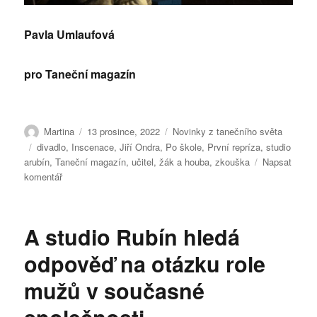
Pavla Umlaufová
pro Taneční magazín
Autor:
Publikováno:
Rubriky:
Martina
13 prosince, 2022
Novinky z tanečního světa
Štítky:
divadlo
,
Inscenace
,
Jiří Ondra
,
Po škole
,
První repríza
,
studio
arubín
,
Taneční magazín
,
učitel
,
žák a houba
,
zkouška
Napsat
pro
komentář
text
s
názvem
A studio Rubín hledá
Učitel,
žák
odpověď na otázku role
a
houba
mužů v současné
–
„Po