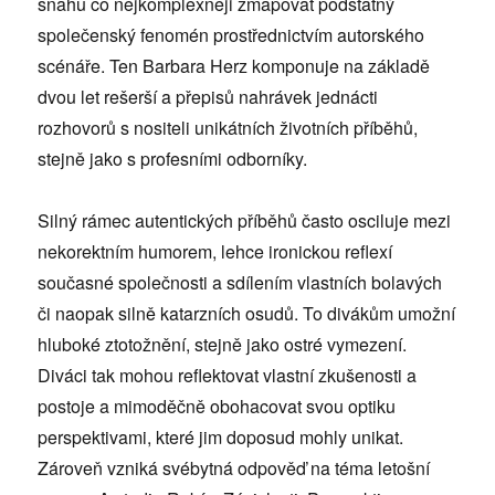
snahu co nejkomplexněji zmapovat podstatný
společenský fenomén prostřednictvím autorského
scénáře. Ten Barbara Herz komponuje na základě
dvou let rešerší a přepisů nahrávek jednácti
rozhovorů s nositeli unikátních životních příběhů,
stejně jako s profesními odborníky.
Silný rámec autentických příběhů často osciluje mezi
nekorektním humorem, lehce ironickou reflexí
současné společnosti a sdílením vlastních bolavých
či naopak silně katarzních osudů. To divákům umožní
hluboké ztotožnění, stejně jako ostré vymezení.
Diváci tak mohou reflektovat vlastní zkušenosti a
postoje a mimoděčně obohacovat svou optiku
perspektivami, které jim doposud mohly unikat.
Zároveň vzniká svébytná odpověď na téma letošní