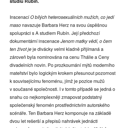
studiu Rubín
.
Inscenací
O bílých heterosexuálních mužích, co jedí
maso
navazuje Barbara Herz na svou úspěšnou
spolupráci s A studiem Rubín. Její předchozí
dokumentární inscenace
Jenom matky vědí, o čem
ten život je
je divácky velmi kladně přijímaná a
zároveň byla nominována na cenu Thálie a Ceny
divadelních novin. Po prozkoumání mýtů moderního
mateřství bylo logickým krokem přesunout pozornost
k souvisejícímu fenoménu, jímž je pozice mužů
v současné společnosti. I v tomto případě se jedná o
snahu co nejkomplexněji zmapovat podstatný
společenský fenomén prostřednictvím autorského
scénáře. Ten Barbara Herz komponuje na základě
dvou let rešerší a přepisů nahrávek jednácti