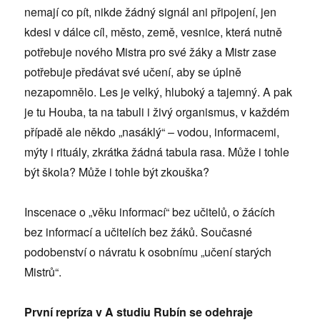
nemají co pít, nikde žádný signál ani připojení, jen
kdesi v dálce cíl, město, země, vesnice, která nutně
potřebuje nového Mistra pro své žáky a Mistr zase
potřebuje předávat své učení, aby se úplně
nezapomnělo. Les je velký, hluboký a tajemný. A pak
je tu Houba, ta na tabuli i živý organismus, v každém
případě ale někdo „nasáklý“ – vodou, informacemi,
mýty i rituály, zkrátka žádná tabula rasa. Může i tohle
být škola? Může i tohle být zkouška?
Inscenace o „věku informací“ bez učitelů, o žácích
bez informací a učitelích bez žáků. Současné
podobenství o návratu k osobnímu „učení starých
Mistrů“.
První repríza v A studiu Rubín se odehraje