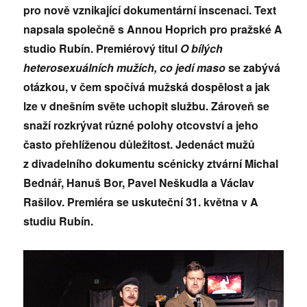
pro nově vznikající dokumentární inscenaci. Text
napsala společně s Annou Hoprich pro pražské A
studio Rubín. Premiérový titul
O bílých
heterosexuálních mužích, co jedí maso
se zabývá
otázkou, v čem spočívá mužská dospělost a jak
lze v dnešním světe uchopit službu. Zároveň se
snaží rozkrývat různé polohy otcovství a jeho
často přehlíženou důležitost. Jedenáct mužů
z divadelního dokumentu scénicky ztvární Michal
Bednář, Hanuš Bor, Pavel Neškudla a Václav
Rašilov. Premiéra se uskuteční 31. května v A
studiu Rubín.