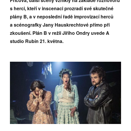
Fričová, další scény vznikly na základě rozhovorů
s herci,
kteří v inscenaci prozradí své skutečné
plány B, a v neposlední řadě improvizací herců
a scénografky Jany Hauskrechtové přímo při
zkoušení. Plán B v režii Jiřího Ondry uvede A
studio Rubín 21. května.