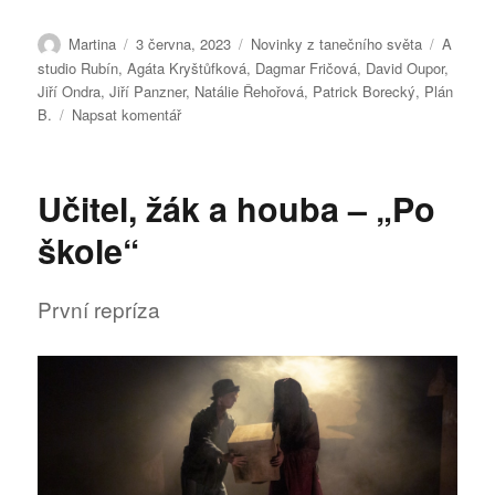
Autor:
Publikováno:
Rubriky:
Štítky:
Martina
3 června, 2023
Novinky z tanečního světa
A
studio Rubín
,
Agáta Kryštůfková
,
Dagmar Fričová
,
David Oupor
,
Jiří Ondra
,
Jiří Panzner
,
Natálie Řehořová
,
Patrick Borecký
,
Plán
pro
B.
Napsat komentář
text
s
názvem
Učitel, žák a houba – „Po
Plán
B
škole“
První repríza