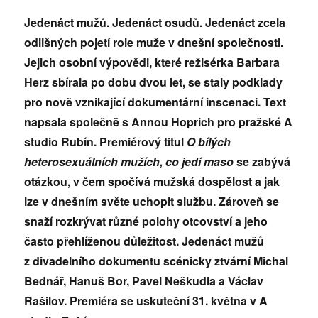
Jedenáct mužů. Jedenáct osudů. Jedenáct zcela
odlišných pojetí role muže v dnešní společnosti.
Jejich osobní výpovědi, které režisérka Barbara
Herz sbírala po dobu dvou let, se staly podklady
pro nově vznikající dokumentární inscenaci. Text
napsala společně s Annou Hoprich pro pražské A
studio Rubín. Premiérový titul
O bílých
heterosexuálních mužích, co jedí maso
se zabývá
otázkou, v čem spočívá mužská dospělost a jak
lze v dnešním světe uchopit službu. Zároveň se
snaží rozkrývat různé polohy otcovství a jeho
často přehlíženou důležitost. Jedenáct mužů
z divadelního dokumentu scénicky ztvární Michal
Bednář, Hanuš Bor, Pavel Neškudla a Václav
Rašilov. Premiéra se uskuteční 31. května v A