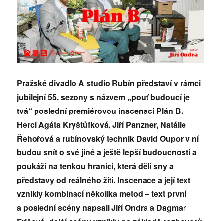
Pražské divadlo A studio Rubín představí v rámci
jubilejní 55. sezony s názvem „pouť budoucí je
tvá“ poslední premiérovou inscenaci Plán B.
Herci Agáta Kryštůfková, Jiří Panzner, Natálie
Řehořová a rubínovský technik David Oupor v ní
budou snít o své jiné a ještě lepší budoucnosti a
poukáží na tenkou hranici, která dělí sny a
představy od reálného žití. Inscenace a její text
vznikly kombinací několika metod – text první
a poslední scény napsali Jiří Ondra a Dagmar