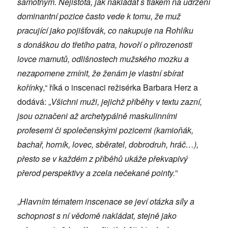
samotným. Nejistota, jak nakládat s tlakem na udržení
dominantní pozice často vede k tomu, že muž
pracující jako pojišťovák, co nakupuje na Rohlíku
s donáškou do třetího patra, hovoří o přirozenosti
lovce mamutů, odlišnostech mužského mozku a
nezapomene zmínit, že ženám je vlastní sbírat
kořínk
y,“ říká o inscenaci režisérka Barbara Herz a
dodává: „
Všichni muži, jejichž příběhy v textu zazní,
jsou označeni až archetypálně maskulinními
profesemi či společenskými pozicemi (kamioňák,
bachař, horník, lovec, sběratel, dobrodruh, hráč…),
přesto se v každém z příběhů ukáže překvapivý
přerod perspektivy a zcela nečekané pointy.
”
„
Hlavním tématem inscenace se jeví otázka síly a
schopnost s ní vědomě nakládat, stejně jako