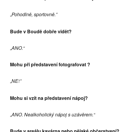
„
Pohodlně, sportovně.
“
Bude v Boudě dobře vidět?
„
ANO.“
Mohu při představení fotografovat ?
„
NE
!“
Mohu si vzít na představení nápoj?
„
ANO. Nealkoholický nápoj s uzávěrem.“
Bude v areálu kavárna nebo nějaké občerstvení?