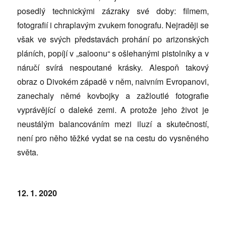
posedlý technickými zázraky své doby: filmem,
fotografií i chraplavým zvukem fonografu. Nejraději se
však ve svých představách prohání po arizonských
pláních, popíjí v „saloonu“ s ošlehanými pistolníky a v
náručí svírá nespoutané krásky. Alespoň takový
obraz o Divokém západě v něm, naivním Evropanovi,
zanechaly němé kovbojky a zažloutlé fotografie
vyprávějící o daleké zemi. A protože jeho život je
neustálým balancováním mezi iluzí a skutečností,
není pro něho těžké vydat se na cestu do vysněného
světa.
12. 1. 2020