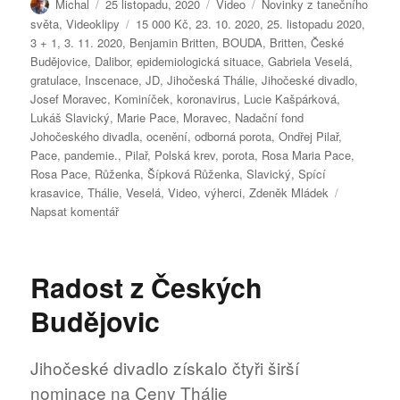
Autor:
Publikováno:
Formát:
Rubriky:
Michal
25 listopadu, 2020
Video
Novinky z tanečního
Štítky:
světa
,
Videoklipy
15 000 Kč
,
23. 10. 2020
,
25. listopadu 2020
,
3 + 1
,
3. 11. 2020
,
Benjamin Britten
,
BOUDA
,
Britten
,
České
Budějovice
,
Dalibor
,
epidemiologická situace
,
Gabriela Veselá
,
gratulace
,
Inscenace
,
JD
,
Jihočeská Thálie
,
Jihočeské divadlo
,
Josef Moravec
,
Kominíček
,
koronavirus
,
Lucie Kašpárková
,
Lukáš Slavický
,
Marie Pace
,
Moravec
,
Nadační fond
Johočeského divadla
,
ocenění
,
odborná porota
,
Ondřej Pilař
,
Pace
,
pandemie.
,
Pilař
,
Polská krev
,
porota
,
Rosa Maria Pace
,
Rosa Pace
,
Růženka
,
Šípková Růženka
,
Slavický
,
Spící
krasavice
,
Thálie
,
Veselá
,
Video
,
výherci
,
Zdeněk Mládek
pro
Napsat komentář
text
s
názvem
Radost z Českých
Tanečníci
PACE,
Budějovic
MLÁDEK
i
pěvci
Jihočeské divadlo získalo čtyři širší
KAŠPÁRKOVÁ
nominace na Ceny Thálie
a