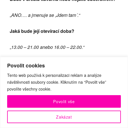
„
ANO…. a jmenuje se ,Jdem tam´.“
Jaká bude její otevírací doba?
„
13.00 – 21.00
anebo
16.00 – 22.00.“
Bude areál otevřen i mimo dobu představení?
Povolit cookies
Tento web používá k personalizaci reklam a analýze
„
ANO. Můžete navštívit divadelní kavárnu ,Jdem tam´
návštěvnosti soubory cookie. Kliknutím na “Povolit vše”
i výstavu Maringotka Malého divadla.“
povolíte všechny cookie.
Povolit vše
Jaká bude otevírací doba Maringotky Malého
divadla?
Zakázat
Listopad – prosinec od 16.00 do 19.00 hodin.