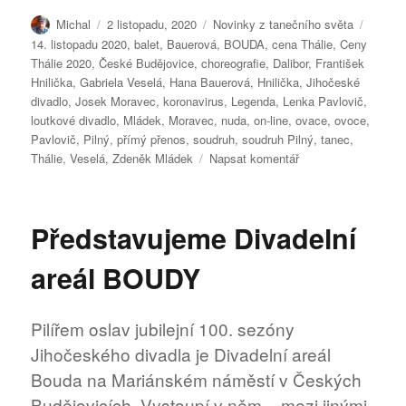
Autor:
Publikováno:
Rubriky:
Štítky:
Michal
2 listopadu, 2020
Novinky z tanečního světa
14. listopadu 2020
,
balet
,
Bauerová
,
BOUDA
,
cena Thálie
,
Ceny
Thálie 2020
,
České Budějovice
,
choreografie
,
Dalibor
,
František
Hnilička
,
Gabriela Veselá
,
Hana Bauerová
,
Hnilička
,
Jihočeské
divadlo
,
Josek Moravec
,
koronavirus
,
Legenda
,
Lenka Pavlovič
,
loutkové divadlo
,
Mládek
,
Moravec
,
nuda
,
on-line
,
ovace
,
ovoce
,
Pavlovič
,
Pilný
,
přímý přenos
,
soudruh
,
soudruh Pilný
,
tanec
,
pro
Thálie
,
Veselá
,
Zdeněk Mládek
Napsat komentář
text
s
názvem
Představujeme Divadelní
Radost
z
areál BOUDY
Českých
Budějovic
Pilířem oslav jubilejní 100. sezóny
Jihočeského divadla je Divadelní areál
Bouda na Mariánském náměstí v Českých
Budějovicích. Vystoupí v něm – mezi jinými