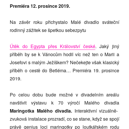
Premiéra 12. prosince 2019.
Na závěr roku přichystalo Malé divadlo sváteční
rodinný zážitek se špetkou sebezpytu
Útěk do Egypta přes Království české
. Jaký jiný
příběh by se k Vánocům hodil víc než ten o Marii a
Josefovi s malým Ježíškem? Nečekejte však klasický
příběh o cestě do Betléma… Premiéra 19. prosince
2019.
Po celou dobu bude možné v divadelním areálu
navštívit výstavu
k 70 výročí Malého divadla
Maringotka Malého divadla.
Interaktivní vizuálně-
zvuková instalace prozradí, co se stane, když se spojí
právě genius loci maringotky po loutkářském rodu