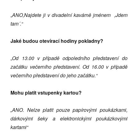
„
ANO,Najdete ji v divadelní kavárně jménem ,Jdem
tam´.“
Jaké bud
ou
otevírací
hodiny
pokladny?
„
Od 13.00 v případě odpoledního představení do
začátku večerního představení. Od 16.00 v případě
večerního představení do jeho začátku.“
Mohu plati
t vstupenky ka
rtou?
„ANO. Nelze platit pouze papírovými poukázkami,
dárkovými šeky a elektronickými poukázkovými
kartami“