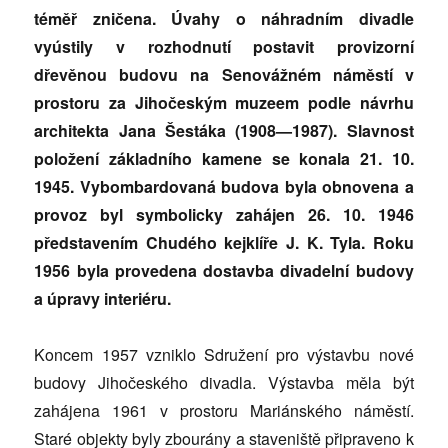
téměř zničena. Úvahy o náhradním divadle
vyústily v rozhodnutí postavit provizorní
dřevěnou budovu na Senovážném náměstí v
prostoru za Jihočeským muzeem podle návrhu
architekta Jana Šestáka (1908—1987). Slavnost
položení základního kamene se konala 21. 10.
1945. Vybombardovaná budova byla obnovena a
provoz byl symbolicky zahájen 26. 10. 1946
představením Chudého kejklíře J. K. Tyla. Roku
1956 byla provedena dostavba divadelní budovy
a úpravy interiéru.
Koncem 1957 vzniklo Sdružení pro výstavbu nové
budovy Jihočeského divadla. Výstavba měla být
zahájena 1961 v prostoru Mariánského náměstí.
Staré objekty byly zbourány a staveniště připraveno k