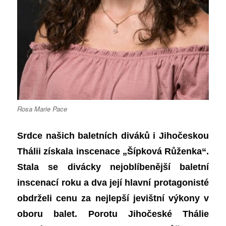
Rosa Marie Pace
Srdce našich
baletních
diváků i Jihočeskou
Thálii získala inscenace „Šípková Růženka“.
S
t
ala se divácky nejoblíbenější baletní
inscenací roku a dva její hlavní protagonisté
obdrželi cenu za nejlepší jevištní výkony v
oboru balet. Porotu Jihočeské Thálie