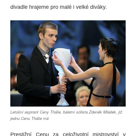
divadle hrajeme pro malé i velké diváky.
Letošní aspirant Ceny Thálie, baletní sólista Zdeněk Mládek, již
jednu Cenu Thálie má
Prestižní Cenu za celoživotní mistrovství v