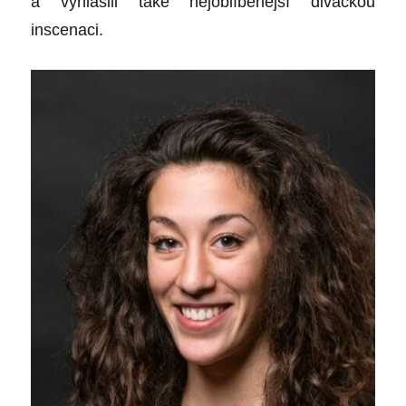
a vyhlásili také nejoblíbenější diváckou
inscenaci.