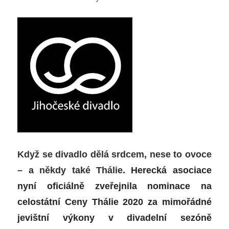
MORAVEC
oceněni
Když se divadlo dělá srdcem, nese to ovoce
– a někdy také Thálie.
Herecká asociace
nyní
oficiálně zveřejnila nominace na
celostátní Ceny Thálie 2020 za mimořádné
jevištní výkony v divadelní sezóně