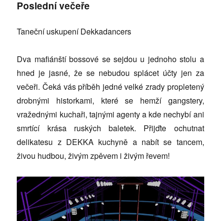
Poslední večeře
Taneční uskupení Dekkadancers
Dva mafiánští bossové se sejdou u jednoho stolu a
hned je jasné, že se nebudou splácet účty jen za
večeři. Čeká vás příběh jedné velké zrady propletený
drobnými historkami, které se hemží gangstery,
vražednými kuchaři, tajnými agenty a kde nechybí ani
smrtící krása ruských baletek. Přijďte ochutnat
delikatesu z DEKKA kuchyně a nabít se tancem,
živou hudbou, živým zpěvem i živým řevem!