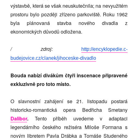
výstavbě, která se však neuskutečnila; na nevyužitém
prostoru bylo později zřízeno parkoviště. Roku 1962
byla plánovaná stavba nového divadla z
ekonomických důvodů odložena.
/ zdroj:
http://encyklopedie.c-
budejovice.cz/clanek/jihoceske-divadlo
Bouda nabízí divákům čtyři inscenace připravené
exkluzivně pro toto místo.
O slavnostní zahájení se 21. listopadu postará
historicko-romantická opera Bedřicha Smetany
Dalibor
.
Tento příběh uvedeme v adaptaci
legendárního českého režiséra Miloše Formana s
novým libretem Pavla Drábka a Tomáše Studeného