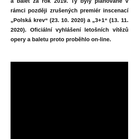
a balet za rok 2019. Ty byly plánované v
rámci později zrušených premiér inscenací
„Polská krev“ (23. 10. 2020) a „3+1“ (13. 11.
2020). Oficiální vyhlášení letošních vítězů
opery a baletu proto proběhlo on-line.