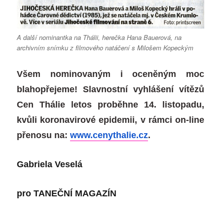
A další nominantka na Thálii, herečka Hana Bauerová, na
archivním snímku z filmového natáčení s Milošem Kopeckým
Všem nominovaným i oceněným moc
blahopřejeme! Slavnostní vyhlášení vítězů
Cen Thálie letos proběhne 14. listopadu,
kvůli koronavirové epidemii, v rámci on-line
přenosu na:
www.cenythalie.cz
.
Gabriela Veselá
pro
TANEČNÍ MAGAZÍN