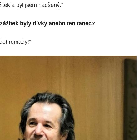
itek a byl jsem nadšený.“
zážitek byly dívky anebo ten tanec?
dohromady!“