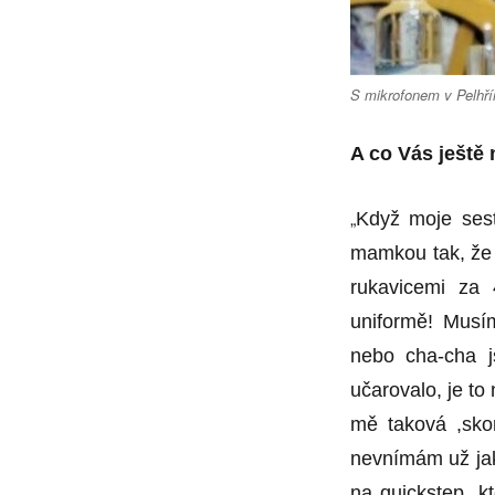
S mikrofonem v Pelhř
A co Vás ještě
„
Když moje sest
mamkou tak, že o
rukavicemi za 
uniformě! Musím 
nebo cha-cha js
učarovalo, je to 
mě taková ,skor
nevnímám už jak
na quickstep, k