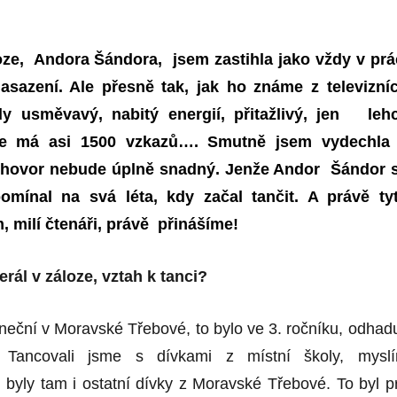
oze, Andora Šándora, jsem zastihla jako vždy v prá
sazení. Ale přesně tak, jak ho známe z televizní
dy usměvavý, nabitý energií, přitažlivý, jen leh
že má asi 1500 vzkazů…. Smutně jsem vydechla
ozhovor nebude úplně snadný. Jenže Andor Šándor 
omínal na svá léta, kdy začal tančit. A právě ty
 milí čtenáři, právě
přinášíme!
rál v záloze, vztah k tanci?
aneční v Moravské Třebové, to bylo ve 3. ročníku, odhadu
 Tancovali jsme s dívkami z místní školy, mysl
 byly tam i ostatní dívky z Moravské Třebové. To byl p