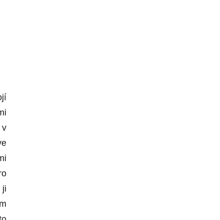
jí
mi
 v
ve
mi
ro
ji
ám
to