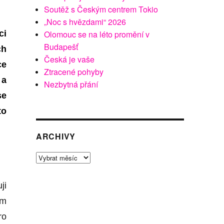
Soutěž s Českým centrem Tokio
„Noc s hvězdami“ 2026
Olomouc se na léto promění v
ci
Budapešť
ch
Česká je vaše
ce
Ztracené pohyby
 a
Nezbytná přání
se
to
ARCHIVY
Archivy
ji
ím
ro