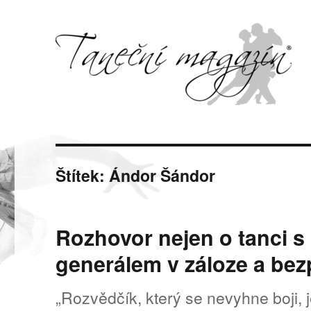
Svět tance, pohybu a hudby
Taneční magazín
Štítek:
Ándor Šándor
Rozhovor nejen o tanc
generálem v záloze a b
„Rozvědčík, který se nevyhne boji,