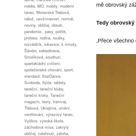
mě obrovský záž
média
,
MO
,
mobily
,
moderní
tanec
,
Moravská Třebová
,
nálož
,
nevšímavost
,
normál
,
Tedy obrovský 
noviny
,
obličej
,
obsah
,
pandemie.
,
pasy
,
politik
,
profese
,
rodina
,
roušky
,
„
Přece všechno 
rozvědčík
,
rukavice
,
š minuty
,
Šándor
,
sebeobrana
,
Smolíková
,
soudruzi
,
spartakiádní cvičení
,
společenské chování
,
sport
,
standard
,
StarDance
,
Svoboda
,
Sýrie
,
tablety
,
taneční
,
taneční kluby
,
taneční kroky
,
Taneční
magazín
,
testy
,
tramvaj
,
Třebová
,
Ukrajima
,
umění
,
ventilování
,
výrazový tanec
,
Vyškov
,
vysoká škola
,
záchodová mísa
,
zakrytý
obličej
,
zalehnutí
,
záloha
,