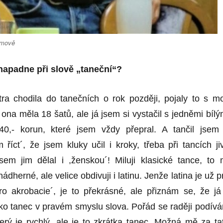
ímově
 napadne při slově „taneční“?
ra chodila do tanečních o rok později, pojaly to s mo
na měla 18 šatů, ale já jsem si vystačil s jedněmi bílý
40,- korun, které jsem vždy přepral. A tančil jsem
říct´, že jsem kluky učil i kroky, třeba při tancích ji
em jim dělal i ,ženskou´! Miluji klasické tance, to 
nádherné, ale velice obdivuji i latinu. Jenže latina je už p
o akrobacie´, je to překrásné, ale přiznám se, že já 
o tanec v pravém smyslu slova. Pořád se raději podív
terý je rychlý, ale je to zkrátka tanec. Možná mě za ta