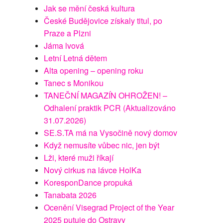
Jak se mění česká kultura
České Budějovice získaly titul, po
Praze a Plzni
Jáma lvová
Letní Letná dětem
Alta opening – opening roku
Tanec s Monikou
TANEČNÍ MAGAZÍN OHROŽEN! –
Odhalení praktik PCR (Aktualizováno
31.07.2026)
SE.S.TA má na Vysočině nový domov
Když nemusíte vůbec nic, jen být
Lži, které muži říkají
Nový cirkus na lávce HolKa
KoresponDance propuká
Tanabata 2026
Ocenění Visegrad Project of the Year
2025 putuje do Ostravy