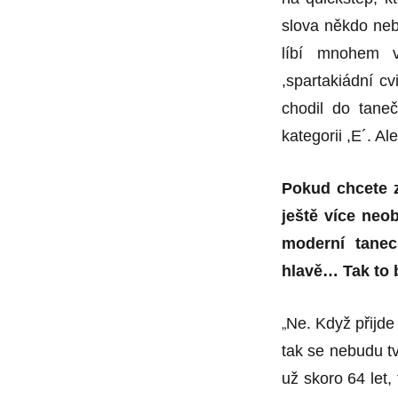
slova někdo neb
líbí mnohem v
,spartakiádní c
chodil do tane
kategorii ,E´. A
Pokud chcete z
ještě více ne
moderní tane
hlavě… Tak to 
„
Ne. Když přijde 
tak se nebudu tv
už skoro 64 let