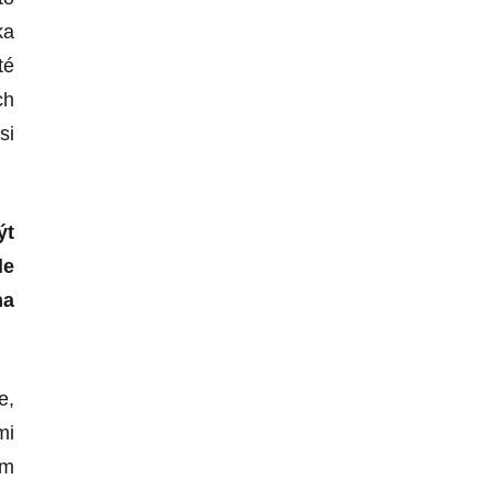
ka
té
ch
si
ýt
le
na
e,
mi
ám