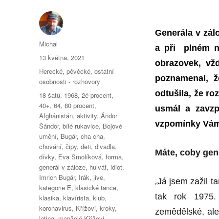
Generála v zál
Autor:
Michal
a při plném na
Publikováno:
13 května, 2021
obrazovek, vž
Rubriky:
Herecké, pěvěcké, ostatní
poznamenal, 
osobnosti - rozhovory
odtušila, že r
Štítky:
18 šatů
,
1968
,
2é procent
,
40+
,
64
,
80 procent
,
usmál a zavzp
Afghánistán
,
aktivity
,
Ándor
vzpomínky Vám,
Šándor
,
bílé rukavice
,
Bojové
umění
,
Bugár
,
cha cha
,
chování
,
čipy
,
deti
,
divadla
,
Máte, coby gene
dívky
,
Eva Smolíková
,
forma
,
generál v záloze
,
hulvát
,
idiot
,
Imrich Bugár
,
Irák
,
jive
,
„
Já jsem zažil t
kategorie E
,
klasické tance
,
tak rok 1975.
klasika
,
klavírista
,
klub
,
koronavirus
,
Křížovi
,
kroky
,
zemědělské, ale
latina
,
manželé Křížovi
,