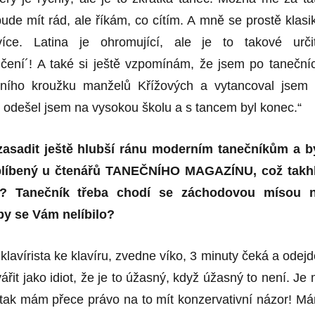
ude mít rád, ale říkám, co cítím. A mně se prostě klasi
íce. Latina je ohromující, ale je to takové urči
vičení´! A také si ještě vzpomínám, že jsem po taneční
čního kroužku manželů Křížových a vytancoval jsem 
le odešel jsem na vysokou školu a s tancem byl konec.“
asadit ještě hlubší ránu moderním tanečníkům a b
oblíbený u čtenářů TANEČNÍHO MAGAZÍNU, což takh
c? Tanečník třeba chodí se záchodovou mísou 
by se Vám nelíbilo?
klavírista ke klavíru, zvedne víko, 3 minuty čeká a odejd
ářit jako idiot, že je to úžasný, když úžasný to není. Je 
, tak mám přece právo na to mít konzervativní názor! M