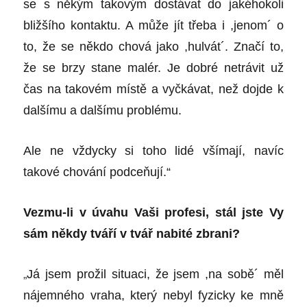
se s někým takovým dostávat do jakéhokoli
bližšího kontaktu. A může jít třeba i ,jenom´ o
to, že se někdo chová jako ,hulvát´. Značí to,
že se brzy stane malér. Je dobré netrávit už
čas na takovém místě a vyčkávat, než dojde k
dalšímu a dalšímu problému.
Ale ne vždycky si toho lidé všímají, navíc
takové chování podceňují.“
Vezmu-li v úvahu Vaši profesi, stál jste Vy
sám někdy tváří v tvář nabité zbrani?
„
Já jsem prožil situaci, že jsem ,na sobě´ měl
nájemného vraha, který nebyl fyzicky ke mně