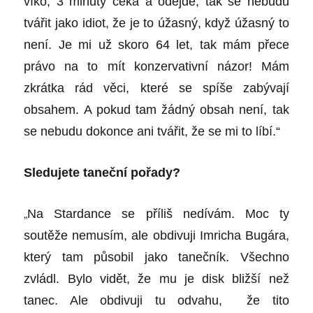
víko, 3 minuty čeká a odejde, tak se nebudu
tvářit jako idiot, že je to úžasný, když úžasný to
není. Je mi už skoro 64 let, tak mám přece
právo na to mít konzervativní názor! Mám
zkrátka rád věci, které se spíše zabývají
obsahem. A pokud tam žádný obsah není, tak
se nebudu dokonce ani tvářit, že se mi to líbí.“
Sledujete taneční pořady?
„
Na Stardance se příliš nedívám. Moc ty
soutěže nemusím, ale obdivuji Imricha Bugára,
který tam působil jako tanečník. Všechno
zvládl. Bylo vidět, že mu je disk bližší než
tanec. Ale obdivuji tu odvahu, že tito