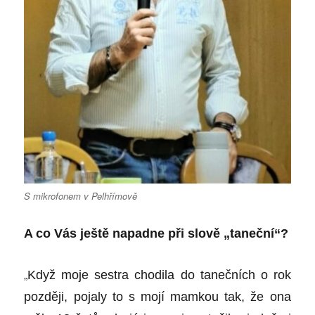
S mikrofonem v Pelhřímově
A co Vás ještě napadne při slově „taneční“?
„
Když moje sestra chodila do tanečních o rok
později, pojaly to s mojí mamkou tak, že ona