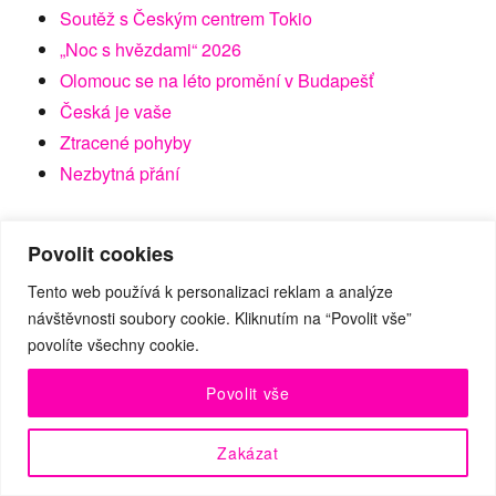
Soutěž s Českým centrem Tokio
„Noc s hvězdami“ 2026
Olomouc se na léto promění v Budapešť
Česká je vaše
Ztracené pohyby
Nezbytná přání
Povolit cookies
Tento web používá k personalizaci reklam a analýze
ARCHIVY
návštěvnosti soubory cookie. Kliknutím na “Povolit vše”
povolíte všechny cookie.
Archivy
Povolit vše
Zakázat
Úvodní stránka