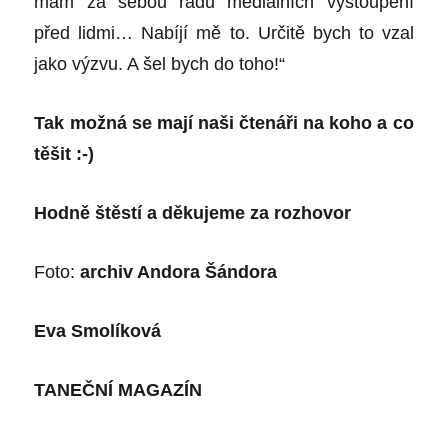
mám za sebou řadu mediálních vystoupení
před lidmi… Nabíjí mě to. Určitě bych to vzal
jako výzvu. A šel bych do toho!“
Tak možná se mají naši čtenáři na koho
a co
těšit :
-)
Hodně štěstí a děkujeme za rozhovor
Foto:
archiv Andora Šándora
Eva Smolíková
TANEČNÍ MAGAZÍN