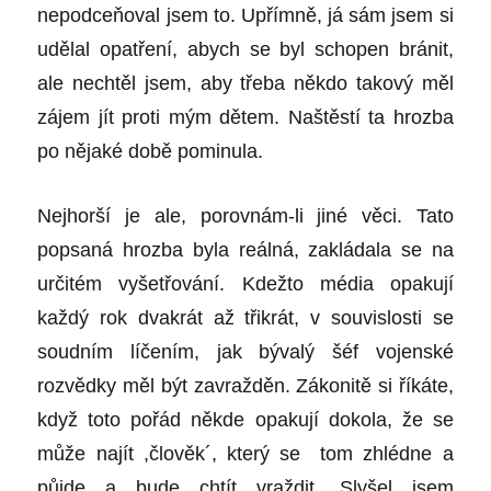
nepodceňoval jsem to. Upřímně, já sám jsem si
udělal opatření, abych se byl schopen bránit,
ale nechtěl jsem, aby třeba někdo takový měl
zájem jít proti mým dětem. Naštěstí ta hrozba
po nějaké době pominula.
Nejhorší je ale, porovnám-li jiné věci. Tato
popsaná hrozba byla reálná, zakládala se na
určitém vyšetřování. Kdežto média opakují
každý rok dvakrát až třikrát, v souvislosti se
soudním líčením, jak bývalý šéf vojenské
rozvědky měl být zavražděn. Zákonitě si říkáte,
když toto pořád někde opakují dokola, že se
může najít ,člověk´, který se tom zhlédne a
půjde a bude chtít vraždit. Slyšel jsem