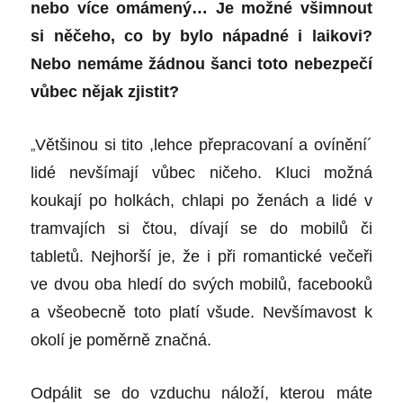
nebo více omámený… Je možné všimnout
si něčeho, co by bylo nápadné i laikovi?
Nebo nemáme žádnou šanci toto nebezpečí
vůbec nějak zjistit?
„
Většinou si tito ,lehce přepracovaní a ovínění´
lidé nevšímají vůbec ničeho. Kluci možná
koukají po holkách, chlapi po ženách a lidé v
tramvajích si čtou, dívají se do mobilů či
tabletů. Nejhorší je, že i při romantické večeři
ve dvou oba hledí do svých mobilů, facebooků
a všeobecně toto platí všude. Nevšímavost k
okolí je poměrně značná.
Odpálit se do vzduchu náloží, kterou máte