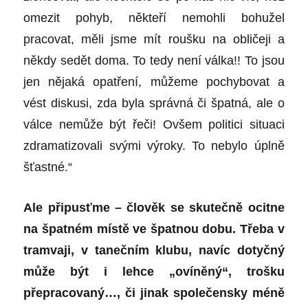
omezit pohyb, někteří nemohli bohužel
pracovat, měli jsme mít roušku na obličeji a
někdy sedět doma. To tedy není válka!! To jsou
jen nějaká opatření, můžeme pochybovat a
vést diskusi, zda byla správná či špatná, ale o
válce nemůže být řeči! Ovšem politici situaci
zdramatizovali svými výroky. To nebylo úplně
šťastné.“
Ale připusťme – člověk se skutečně ocitne
na špatném místě ve špatnou dobu. Třeba v
tramvaji, v tanečním klubu, navíc dotyčný
může být i lehce „ovíněný“, trošku
přepracovaný…, či jinak společensky méně