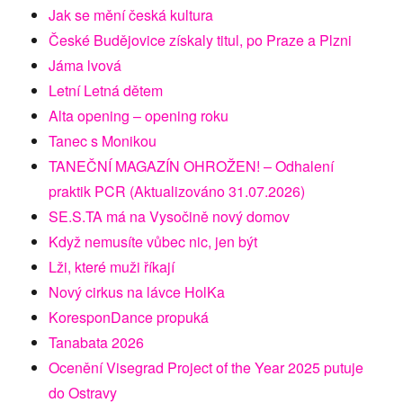
Jak se mění česká kultura
České Budějovice získaly titul, po Praze a Plzni
Jáma lvová
Letní Letná dětem
Alta opening – opening roku
Tanec s Monikou
TANEČNÍ MAGAZÍN OHROŽEN! – Odhalení
praktik PCR (Aktualizováno 31.07.2026)
SE.S.TA má na Vysočině nový domov
Když nemusíte vůbec nic, jen být
Lži, které muži říkají
Nový cirkus na lávce HolKa
KoresponDance propuká
Tanabata 2026
Ocenění Visegrad Project of the Year 2025 putuje
do Ostravy