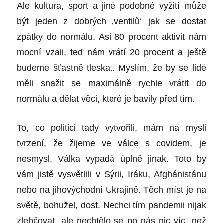
Ale kultura, sport a jiné podobné vyžití může
být jeden z dobrých ‚ventilů‘ jak se dostat
zpátky do normálu. Asi 80 procent aktivit nám
mocní vzali, teď nám vrátí 20 procent a ještě
budeme šťastně tleskat. Myslím, že by se lidé
měli snažit se maximálně rychle vrátit do
normálu a dělat věci, které je bavily před tím.
To, co politici tady vytvořili, mám na mysli
tvrzení, že žijeme ve válce s covidem, je
nesmysl. Válka vypadá úplně jinak. Toto by
vám jistě vysvětlili v Sýrii, Iráku, Afghánistánu
nebo na jihovýchodní Ukrajině. Těch míst je na
světě, bohužel, dost. Nechci tím pandemii nijak
zlehčovat, ale nechtělo se po nás nic víc, než