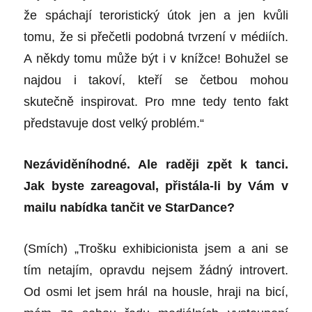
že spáchají teroristický útok jen a jen kvůli
tomu, že si přečetli podobná tvrzení v médiích.
A někdy tomu může být i v knížce! Bohužel se
najdou i takoví, kteří se četbou mohou
skutečně inspirovat. Pro mne tedy tento fakt
představuje dost velký problém.“
Nezáviděníhodné. Ale raději zpět k tanci.
Jak byste zareagoval, přistála-li by Vám v
mailu nabídka tančit ve StarDance?
(Smích) „Trošku exhibicionista jsem a ani se
tím netajím, opravdu nejsem žádný introvert.
Od osmi let jsem hrál na housle, hraji na bicí,