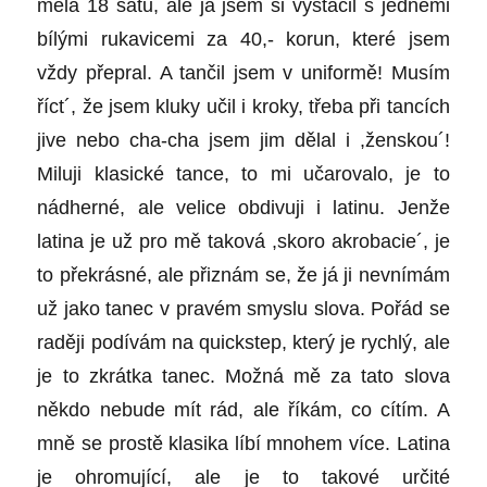
měla 18 šatů, ale já jsem si vystačil s jedněmi
bílými rukavicemi za 40,- korun, které jsem
vždy přepral. A tančil jsem v uniformě! Musím
říct´, že jsem kluky učil i kroky, třeba při tancích
jive nebo cha-cha jsem jim dělal i ,ženskou´!
Miluji klasické tance, to mi učarovalo, je to
nádherné, ale velice obdivuji i latinu. Jenže
latina je už pro mě taková ,skoro akrobacie´, je
to překrásné, ale přiznám se, že já ji nevnímám
už jako tanec v pravém smyslu slova. Pořád se
raději podívám na quickstep, který je rychlý, ale
je to zkrátka tanec. Možná mě za tato slova
někdo nebude mít rád, ale říkám, co cítím. A
mně se prostě klasika líbí mnohem více. Latina
je ohromující, ale je to takové určité