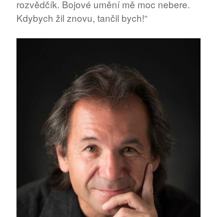
rozvědčík. Bojové umění mě moc nebere.
Kdybych žil znovu, tančil bych!“