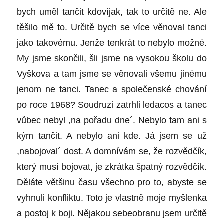
bych uměl tančit kdovíjak, tak to určitě ne. Ale
těšilo mě to. Určitě bych se více věnoval tanci
jako takovému. Jenže tenkrát to nebylo možné.
My jsme skončili, šli jsme na vysokou školu do
Vyškova a tam jsme se věnovali všemu jinému
jenom ne tanci. Tanec a společenské chování
po roce 1968? Soudruzi zatrhli ledacos a tanec
vůbec nebyl ,na pořadu dne´. Nebylo tam ani s
kým tančit. A nebylo ani kde. Já jsem se už
,nabojoval´ dost. A domnívám se, že rozvědčík,
který musí bojovat, je zkrátka špatný rozvědčík.
Děláte většinu času všechno pro to, abyste se
vyhnuli konfliktu. Toto je vlastně moje myšlenka
a postoj k boji. Nějakou sebeobranu jsem určitě