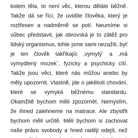
kolem těla, to není věc, kterou děláte běžně.
Takže dá se říci, že uvidíte člověka, který je
roztřesen a nadměrně se potí. Neumíme si
vůbec představit, jak obrovská je to zátěž pro
lidský organismus, tohle jsme sami nezažili, byť
je ten člověk takříkajíc ,vymytý´ a ,má
vymydlený mozek´, fyzicky a psychicky cítí.
Takže jsou věci, které nás můžou anebo by
měly upozornit. Vlastně, jde o jakékoli chování,
které se vymyká běžnému standardu.
Okamžitě bychom měli zpozornět. Nemyslím,
že ihned zalehneme na matrace. Ale zbystřit
bychom měli určitě. Měli bychom si zachovat
naše právo svobody a hned raději odejít, než