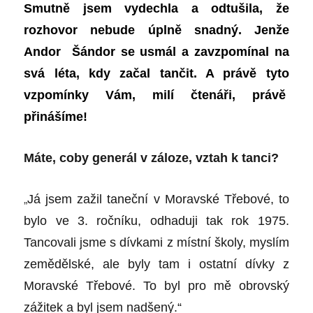
Smutně jsem vydechla a odtušila, že
rozhovor nebude úplně snadný. Jenže
Andor Šándor se usmál a zavzpomínal na
svá léta, kdy začal tančit. A právě tyto
vzpomínky Vám, milí čtenáři, právě
přinášíme!
Máte, coby generál v záloze, vztah k tanci?
„
Já jsem zažil taneční v Moravské Třebové, to
bylo ve 3. ročníku, odhaduji tak rok 1975.
Tancovali jsme s dívkami z místní školy, myslím
zemědělské, ale byly tam i ostatní dívky z
Moravské Třebové. To byl pro mě obrovský
zážitek a byl jsem nadšený.“