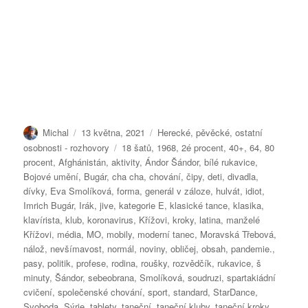
Autor:
Publikováno:
Rubriky:
Michal
13 května, 2021
Herecké, pěvěcké, ostatní
Štítky:
osobnosti - rozhovory
18 šatů
,
1968
,
2é procent
,
40+
,
64
,
80
procent
,
Afghánistán
,
aktivity
,
Ándor Šándor
,
bílé rukavice
,
Bojové umění
,
Bugár
,
cha cha
,
chování
,
čipy
,
deti
,
divadla
,
dívky
,
Eva Smolíková
,
forma
,
generál v záloze
,
hulvát
,
idiot
,
Imrich Bugár
,
Irák
,
jive
,
kategorie E
,
klasické tance
,
klasika
,
klavírista
,
klub
,
koronavirus
,
Křížovi
,
kroky
,
latina
,
manželé
Křížovi
,
média
,
MO
,
mobily
,
moderní tanec
,
Moravská Třebová
,
nálož
,
nevšímavost
,
normál
,
noviny
,
obličej
,
obsah
,
pandemie.
,
pasy
,
politik
,
profese
,
rodina
,
roušky
,
rozvědčík
,
rukavice
,
š
minuty
,
Šándor
,
sebeobrana
,
Smolíková
,
soudruzi
,
spartakiádní
cvičení
,
společenské chování
,
sport
,
standard
,
StarDance
,
Svoboda
,
Sýrie
,
tablety
,
taneční
,
taneční kluby
,
taneční kroky
,