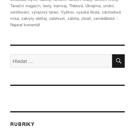
Taneční magazín
,
testy
,
tramvaj
,
Třebová
,
Ukrajima
,
umění
,
ventilování
,
výrazový tanec
,
Vyškov
,
vysoká škola
,
záchodová
mísa
,
zakrytý obličej
,
zalehnutí
,
záloha
,
zbraň
,
zemědělské
pro
Napsat komentář
text
s
názvem
Rozhovor
nejen
HLE
Hledat:
o
tanci
s
ANDOREM
ŠÁNDOREM,
generálem
v
záloze
a
bezpečnostním
RUBRIKY
poradcem