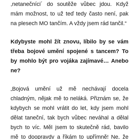
,netanečníci´ do soutěže vůbec jdou. Když
mám možnost, to už teď tedy často není, pak
na plesech MO tančím. A vždy jsem rád tančil.“
Kdybyste mohl žít znovu, líbilo by se vám
třeba bojové umění spojené s tancem? To
by mohlo být pro vojáka zajímavé… Anebo
ne?
„
Bojová umění už mě nechávají docela
chladným, nějak mě to neláká. Přiznám se, že
kdybych se mohl vrátit do let, kdy jsem mohl
dělat taneční, tak bych vůbec neváhal a dělal
bych to víc. Měl jsem to skutečně rád, bavilo
mě to doopravdy a říkám to upřímně! Ne, že