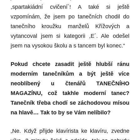
,spartakiádní cvičení´! A také si ještě
vzpomínám, že jsem po tanečních chodil do
tanečního kroužku manželů Křížových a
vytancoval jsem si kategorii ,E´. Ale odešel
jsem na vysokou školu a s tancem byl konec.“
Pokud chcete zasadit ještě hlubší ránu
moderním tanečníkům a být ještě více
neoblíbený u čtenářů TANEČNÍHO
MAGAZÍNU, což takhle moderní tanec?
Tanečník třeba chodí se záchodovou mísou
na hlavě… Tak to by se Vám nelíbilo?
„
Ne. Když přijde klavírista ke klavíru, zvedne