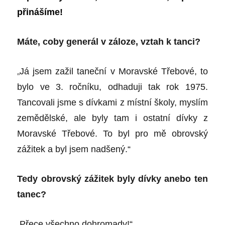
přinášíme!
Máte, coby generál v záloze, vztah k tanci?
„
Já jsem zažil taneční v Moravské Třebové, to
bylo ve 3. ročníku, odhaduji tak rok 1975.
Tancovali jsme s dívkami z místní školy, myslím
zemědělské, ale byly tam i ostatní dívky z
Moravské Třebové. To byl pro mě obrovský
zážitek a byl jsem nadšený.“
Tedy obrovský zážitek byly dívky anebo ten
tanec?
„
Přece všechno dohromady!“