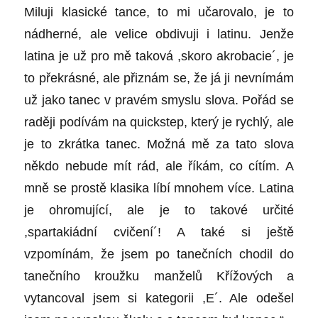
Miluji klasické tance, to mi učarovalo, je to
nádherné, ale velice obdivuji i latinu. Jenže
latina je už pro mě taková ,skoro akrobacie´, je
to překrásné, ale přiznám se, že já ji nevnímám
už jako tanec v pravém smyslu slova. Pořád se
raději podívám na quickstep, který je rychlý, ale
je to zkrátka tanec. Možná mě za tato slova
někdo nebude mít rád, ale říkám, co cítím. A
mně se prostě klasika líbí mnohem více. Latina
je ohromující, ale je to takové určité
,spartakiádní cvičení´! A také si ještě
vzpomínám, že jsem po tanečních chodil do
tanečního kroužku manželů Křížových a
vytancoval jsem si kategorii ,E´. Ale odešel