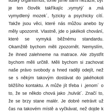
lidský organismus, tohle jsme sami nezažili, byť
je ten člověk takříkajíc ,vymytý´ a ,má
vymydlený mozek´, fyzicky a psychicky cítí.
Takže jsou věci, které nás můžou anebo by
měly upozornit. Vlastně, jde o jakékoli chování,
které se vymyká běžnému standardu.
Okamžitě bychom měli zpozornět. Nemyslím,
že ihned zalehneme na matrace. Ale zbystřit
bychom měli určitě. Měli bychom si zachovat
naše právo svobody a hned raději odejít, než
se s někým takovým dostávat do jakéhokoli
bližšího kontaktu. A může jít třeba i ,jenom´ o
to, že se někdo chová jako ,hulvát´. Značí to,
že se brzy stane malér. Je dobré netrávit už
čas na takovém místě a vyčkávat, než dojde k