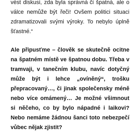
vést diskusi, zda byla správná či špatná, ale o
válce nemůže být řeči! Ovšem politici situaci
zdramatizovali svými výroky. To nebylo úplně
šťastné.“
Ale připusťme – člověk se skutečně ocitne
na špatném místě ve špatnou dobu. Třeba v
tramvaji, v tanečním klubu, navíc dotyčný
může být i lehce „ovíněný“, trošku
přepracovaný…, či jinak společensky méně
nebo více omámený… Je možné všimnout
si něčeho, co by bylo nápadné i laikovi?
Nebo nemáme žádnou šanci toto nebezpečí
vůbec nějak zjistit?