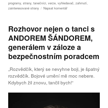
programy
,
strany
,
tanečníci
,
verze
,
vyhledavač
,
zahrnutí
,
pro
zainteresované strany
Napsat komentář
text
s
názvem
Rozhovor nejen o tanci s
Jak
rychle
ANDOREM ŠÁNDOREM,
na
evropské
generálem v záloze a
finance?
bezpečnostním poradcem
„Rozvědčík, který se nevyhne boji, je špatný
rozvědčík. Bojové umění mě moc nebere.
Kdybych žil znovu, tančil bych!“