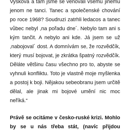
Vyškova a tam jsme se věnovali všemu jinému
jenom ne tanci. Tanec a společenské chování
po roce 1968? Soudruzi zatrhli ledacos a tanec
vůbec nebyl ,na pořadu dne´. Nebylo tam ani s
kým tančit. A nebylo ani kde. Já jsem se už
,nabojoval´ dost. A domnívám se, že rozvědčík,
který musí bojovat, je zkrátka špatný rozvědčík.
Děláte většinu času všechno pro to, abyste se
vyhnuli konfliktu. Toto je vlastně moje myšlenka
a postoj k boji. Nějakou sebeobranu jsem určitě
dělal, ale jinak mi bojové umění nic moc
neříká.“
Právě se ocitáme v česko-ruské krizi. Mohlo
by se u nás
třeba
stát, (navíc přijdou