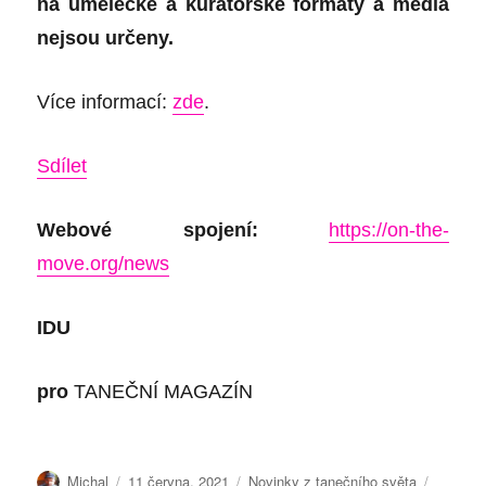
na umělecké a kurátorské formáty a média
nejsou určeny.
Více informací:
zde
.
Sdílet
Webové spojení:
https://on-the-
move.org/news
IDU
pro
TANEČNÍ MAGAZÍN
Autor:
Publikováno:
Rubriky:
Štítky:
Michal
11 června, 2021
Novinky z tanečního světa