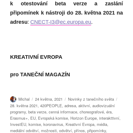
k otestování beta verze a zaslání
připomínek k nástroji
do 28. května 2021
na
adresu
:
CNECT-I3@ec.europa.eu
.
KREATIVNÍ EVROPA
pro
TANEČNÍ MAGAZÍN
Autor:
Publikováno:
Rubriky:
Štítky:
Michal
24 května, 2021
Novinky z tanečního světa
28. května 2021
,
420PEOPLE
,
adresa
,
aktivní
,
audiovizuální
programy
,
beta verze
,
cenná informace
,
choreografové
,
éra
,
Erasmus+
,
EU
,
Evropská komise
,
Horizon Europe
,
interakttivní
,
InvestEU
,
komise
,
koronavirus
,
Kreativní Evropa
,
média
,
mediální odvětví
,
možnosti
,
odvětví
,
přínos
,
připomínky
,