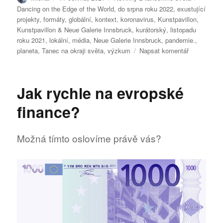
Dancing on the Edge of the World
,
do srpna roku 2022
,
exustující
projekty
,
formáty
,
globální
,
kontext
,
koronavirus
,
Kunstpavillon
,
Kunstpavillon & Neue Galerie Innsbruck
,
kurátorský
,
listopadu
roku 2021
,
lokální
,
média
,
Neue Galerie Innsbruck
,
pandemie.
,
pro
planeta
,
Tanec na okraji světa
,
výzkum
Napsat komentář
text
s
názvem
Jak rychle na evropské
Tanec
na
finance?
okraji
světa
Možná tímto oslovíme právě vás?