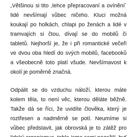
„
Většinou si tito ,lehce přepracovaní a ovínění´
lidé nevšímají vůbec ničeho. Kluci možná
koukají po holkách, chlapi po ženách a lidé v
tramvajích si čtou, dívají se do mobilů či
tabletů. Nejhorší je, že i při romantické večeři
ve dvou oba hledí do svých mobilů, facebooků
a všeobecně toto platí všude. Nevšímavost k
okolí je poměrně značná.
Odpálit se do vzduchu náloží, kterou máte
kolem těla, to není věc, kterou děláte běžně.
Takže dá se říci, že uvidíte člověka, který je
roztřesen a nadměrně se potí. Neumíme si
vůbec představit, jak obrovská je to zátěž pro