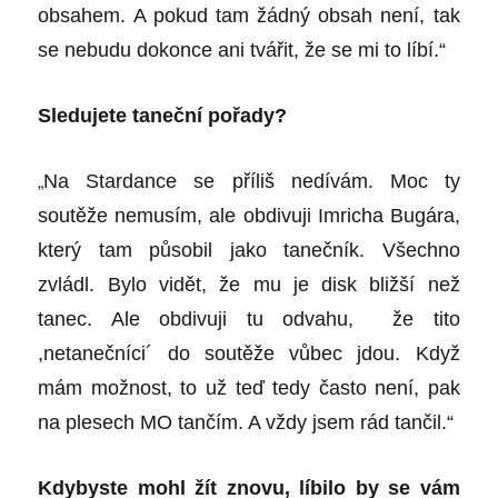
obsahem. A pokud tam žádný obsah není, tak
se nebudu dokonce ani tvářit, že se mi to líbí.“
Sledujete taneční pořady?
„
Na Stardance se příliš nedívám. Moc ty
soutěže nemusím, ale obdivuji Imricha Bugára,
který tam působil jako tanečník. Všechno
zvládl. Bylo vidět, že mu je disk bližší než
tanec. Ale obdivuji tu odvahu, že tito
,netanečníci´ do soutěže vůbec jdou. Když
mám možnost, to už teď tedy často není, pak
na plesech MO tančím. A vždy jsem rád tančil.“
Kdybyste mohl žít znovu, líbilo by se vám