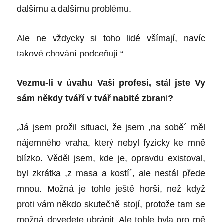
dalšímu a dalšímu problému.
Ale ne vždycky si toho lidé všímají, navíc
takové chování podceňují.“
Vezmu-li v úvahu Vaši profesi, stál jste Vy
sám někdy tváří v tvář nabité zbrani?
„
Já jsem prožil situaci, že jsem ,na sobě´ měl
nájemného vraha, který nebyl fyzicky ke mně
blízko. Věděl jsem, kde je, opravdu existoval,
byl zkrátka ,z masa a kostí´, ale nestál přede
mnou. Možná je tohle ještě horší, než když
proti vám někdo skutečně stojí, protože tam se
možná dovedete ubránit. Ale tohle byla pro mě