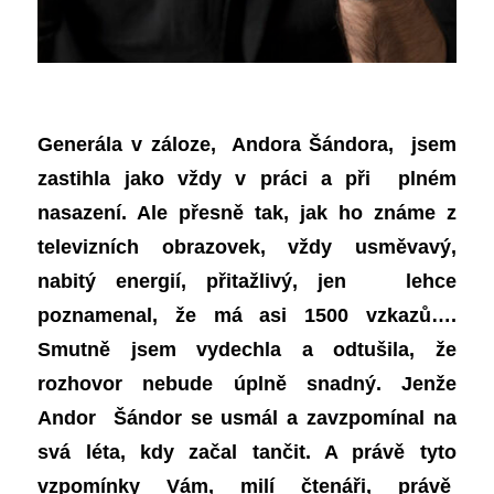
Generála v záloze, Andora Šándora, jsem
zastihla jako vždy v práci a při plném
nasazení. Ale přesně tak, jak ho známe z
televizních obrazovek, vždy usměvavý,
nabitý energií, přitažlivý, jen lehce
poznamenal, že má asi 1500 vzkazů….
Smutně jsem vydechla a odtušila, že
rozhovor nebude úplně snadný. Jenže
Andor Šándor se usmál a zavzpomínal na
svá léta, kdy začal tančit. A právě tyto
vzpomínky Vám, milí čtenáři, právě