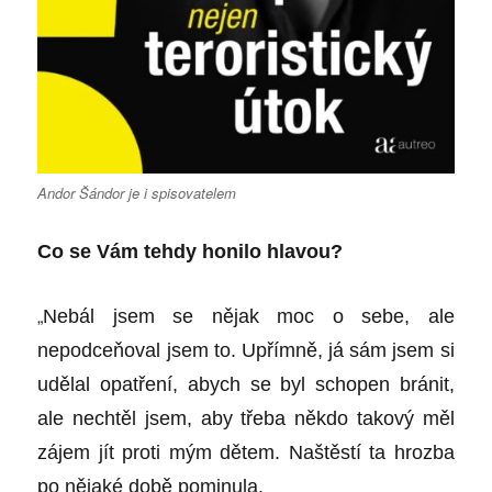
Andor Šándor je i spisovatelem
Co se Vám tehdy honilo hlavou?
„
Nebál jsem se nějak moc o sebe, ale
nepodceňoval jsem to. Upřímně, já sám jsem si
udělal opatření, abych se byl schopen bránit,
ale nechtěl jsem, aby třeba někdo takový měl
zájem jít proti mým dětem. Naštěstí ta hrozba
po nějaké době pominula.