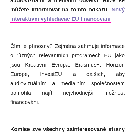
audiovizuální a mediální odvětví.
Blíže se
můžete informovat na tomto odkazu
:
Nový
interaktivní vyhledávač EU financování
Čím je přínosný?
Z
ejména z
ahrnuje informace
o různých relevantních programech EU jako
jsou Kreativní Evropa, Erasmus+, Horizon
Europe, InvestEU a dalších, aby
audiovizuálním a mediálním společnostem
pomohla najít nejvhodnější možnost
financování.
Komise zve všechny zainteresované strany