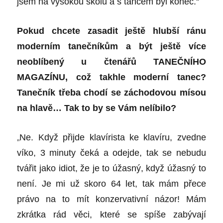
jsem na vysokou školu a s tancem byl konec.“
Pokud chcete zasadit ještě hlubší ránu
moderním tanečníkům a být ještě více
neoblíbený u čtenářů TANEČNÍHO
MAGAZÍNU, což takhle moderní tanec?
Tanečník třeba chodí se záchodovou mísou
na hlavě… Tak to by se Vám nelíbilo?
„
Ne. Když přijde klavírista ke klavíru, zvedne
víko, 3 minuty čeká a odejde, tak se nebudu
tvářit jako idiot, že je to úžasný, když úžasný to
není. Je mi už skoro 64 let, tak mám přece
právo na to mít konzervativní názor! Mám
zkrátka rád věci, které se spíše zabývají