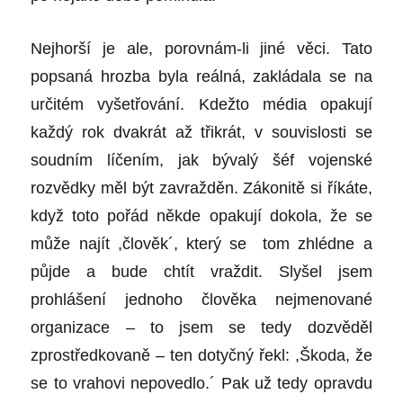
Nejhorší je ale, porovnám-li jiné věci. Tato
popsaná hrozba byla reálná, zakládala se na
určitém vyšetřování. Kdežto média opakují
každý rok dvakrát až třikrát, v souvislosti se
soudním líčením, jak bývalý šéf vojenské
rozvědky měl být zavražděn. Zákonitě si říkáte,
když toto pořád někde opakují dokola, že se
může najít ,člověk´, který se tom zhlédne a
půjde a bude chtít vraždit. Slyšel jsem
prohlášení jednoho člověka nejmenované
organizace – to jsem se tedy dozvěděl
zprostředkovaně – ten dotyčný řekl: ,Škoda, že
se to vrahovi nepovedlo.´ Pak už tedy opravdu