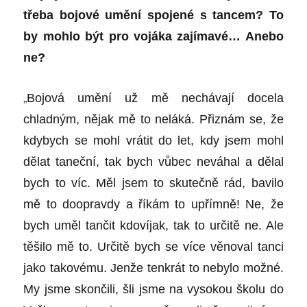
třeba bojové umění spojené s tancem? To
by mohlo být pro vojáka zajímavé… Anebo
ne?
„
Bojová umění už mě nechávají docela
chladným, nějak mě to neláká. Přiznám se, že
kdybych se mohl vrátit do let, kdy jsem mohl
dělat taneční, tak bych vůbec neváhal a dělal
bych to víc. Měl jsem to skutečně rád, bavilo
mě to doopravdy a říkám to upřímně! Ne, že
bych uměl tančit kdovíjak, tak to určitě ne. Ale
těšilo mě to. Určitě bych se více věnoval tanci
jako takovému. Jenže tenkrát to nebylo možné.
My jsme skončili, šli jsme na vysokou školu do