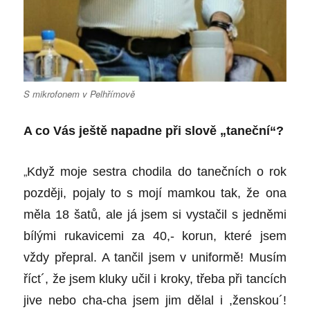
S mikrofonem v Pelhřímově
A co Vás ještě napadne při slově „taneční“?
„
Když moje sestra chodila do tanečních o rok
později, pojaly to s mojí mamkou tak, že ona
měla 18 šatů, ale já jsem si vystačil s jedněmi
bílými rukavicemi za 40,- korun, které jsem
vždy přepral. A tančil jsem v uniformě! Musím
říct´, že jsem kluky učil i kroky, třeba při tancích
jive nebo cha-cha jsem jim dělal i ,ženskou´!