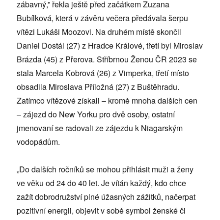
zábavný,” řekla ještě před začátkem Zuzana
Bubílková, která v závěru večera předávala šerpu
vítězi Lukáši Moozovi. Na druhém místě skončil
Daniel Dostál (27) z Hradce Králové, třetí byl Miroslav
Brázda (45) z Přerova. Stříbrnou Ženou ČR 2023 se
stala Marcela Kobrová (26) z Vimperka, třetí místo
obsadila Miroslava Příložná (27) z Buštěhradu.
Zatímco vítězové získali – kromě mnoha dalších cen
– zájezd do New Yorku pro dvě osoby, ostatní
jmenovaní se radovali ze zájezdu k Niagarským
vodopádům.
„Do dalších ročníků se mohou přihlásit muži a ženy
ve věku od 24 do 40 let. Je vítán každý, kdo chce
zažít dobrodružství plné úžasných zážitků, načerpat
pozitivní energii, objevit v sobě symbol ženské či