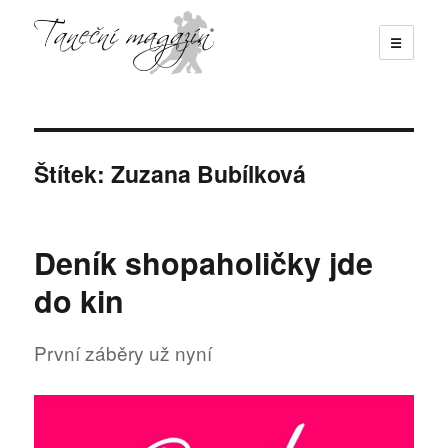
☰
Taneční magazín
Štítek:
Zuzana Bubílková
Deník shopaholičky jde
do kin
První záběry už nyní