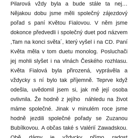
Pilarová vždy byla a bude stále ta nej…
Nějakou dobu jsme měli společný zájezdový
pořad s paní Květou Fialovou. V něm jsme
dokonce předvedli i společný duet pod názvem
,Tam na konci světa´, který vyšel i na CD. Paní
Květa měla v tom duetu monolog. Posluchači
jej mohli slyšet i na vlnách Českého rozhlasu.
Květa Fialová byla přirozená, vyprávěla a
vždycky s ní bylo tak příjemně. Teprve když
odešla, uvědomil jsem si, jak mě její osoba
ovlivnila. Že hodně z jejího náhledu na život
máme společné. Jinak v minulém roce jsme
hodně jezdili společné pořady se Zuzanou
Bubílkovou. A občas také s Valérií Zawadskou.
Obě dámy je vždycky přímo radost