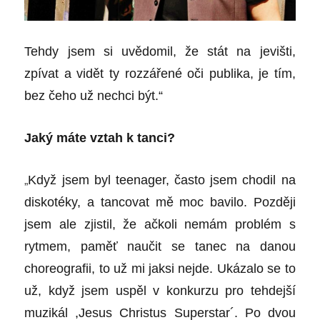
Tehdy jsem si uvědomil, že stát na jevišti,
zpívat a vidět ty rozzářené oči publika, je tím,
bez čeho už nechci být.“
Jaký máte vztah k tanci?
„
Když jsem byl teenager, často jsem chodil na
diskotéky, a tancovat mě moc bavilo. Později
jsem ale zjistil, že ačkoli nemám problém s
rytmem, paměť naučit se tanec na danou
choreografii, to už mi jaksi nejde. Ukázalo se to
už, když jsem uspěl v konkurzu pro tehdejší
muzikál ,Jesus Christus Superstar´. Po dvou