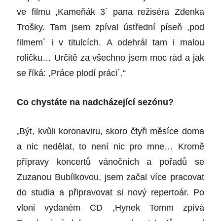
ve filmu ,Kameňák 3´ pana režiséra Zdenka
Trošky. Tam jsem zpíval ústřední píseň ,pod
filmem´ i v titulcích. A odehrál tam i malou
roličku… Určitě za všechno jsem moc rád a jak
se říká: ,Práce plodí práci´.“
Co chystáte na nadcházející sezónu?
„
Být, kvůli koronaviru, skoro čtyři měsíce doma
a nic nedělat, to není nic pro mne… Kromě
přípravy koncertů vánočních a pořadů se
Zuzanou Bubílkovou, jsem začal více pracovat
do studia a připravovat si nový repertoár. Po
vloni vydaném CD ,Hynek Tomm zpívá