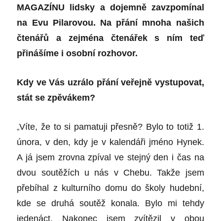
MAGAZÍNU lidsky a dojemně zavzpomínal
na Evu Pilarovou. Na přání mnoha našich
čtenářů a zejména čtenářek s ním teď
přinášíme i osobní rozhovor.
Kdy ve Vás uzrálo přání veřejně vystupovat,
stát se zpěvákem?
„
Víte, že to si pamatuji přesně? Bylo to totiž 1.
února, v den, kdy je v kalendáři jméno Hynek.
A já jsem zrovna zpíval ve stejný den i čas na
dvou soutěžích u nás v Chebu. Takže jsem
přebíhal z kulturního domu do školy hudební,
kde se druhá soutěž konala. Bylo mi tehdy
jedenáct. Nakonec jsem zvítězil v obou