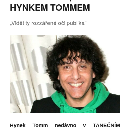
nadchnul
HYNKEM TOMMEM
hasič
a
akrojóga
„Vidět ty rozzářené oči publika“
Hynek Tomm nedávno v TANEČNÍM