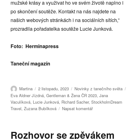
mužské krásy a využivat ho ve svém životě naplno i
po skončení soutěže. Kontakt na nás najdete na
našich webových stránkách i na sociálních sítích,”
prozradila pořadatelka soutěže Lucie Junková.
Foto: Herminapress
Taneční magazín
Autor:
Publikováno:
Rubriky:
Štítky
Martina
2 listopadu, 2023
Novinky z tanečního světa
Eva Aldner Jízdná
,
Gentleman & Žena ČR 2023
,
Jana
Vaculíková
,
Lucie Junková
,
Richard Sacher
,
StockholmDream
pro
Travel
,
Zuzana Bubílková
Napsat komentář
text
s
názvem
Rozhovor se zpěvákem
Nejvíce