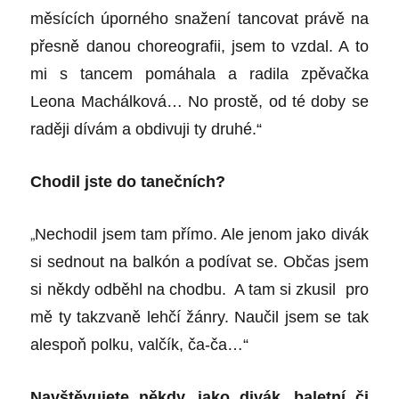
měsících úporného snažení tancovat právě na
přesně danou choreografii, jsem to vzdal. A to
mi s tancem pomáhala a radila zpěvačka
Leona Machálková… No prostě, od té doby se
raději dívám a obdivuji ty druhé.“
Chodil jste do tanečních?
„
Nechodil jsem tam přímo. Ale jenom jako divák
si sednout na balkón a podívat se. Občas jsem
si někdy odběhl na chodbu. A tam si zkusil pro
mě ty takzvaně lehčí žánry. Naučil jsem se tak
alespoň polku, valčík, ča-ča…“
Navštěvujete někdy, jako divák, baletní či