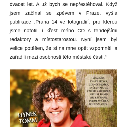
dvacet let. A už bych se nepřestěhoval. Když
jsem začínal se zpěvem v Praze, vyšla
publikace ,Praha 14 ve fotografii´, pro kterou
jsme nafotili i křest mého CD s tehdejšími
redaktory a místostarostou. Nyní jsem byl
velice potěšen, že si na mne opět vzpomněli a
zařadili mezi osobnosti této městské části.“