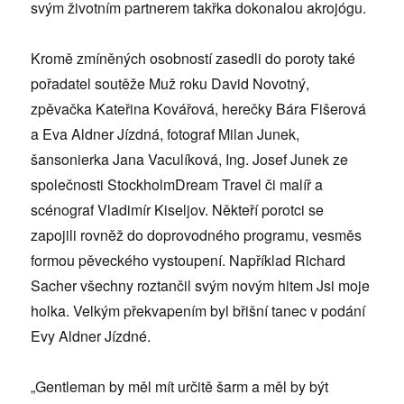
svým životním partnerem takřka dokonalou akrojógu.
Kromě zmíněných osobností zasedli do poroty také
pořadatel soutěže Muž roku David Novotný,
zpěvačka Kateřina Kovářová, herečky Bára Fišerová
a Eva Aldner Jízdná, fotograf Milan Junek,
šansonierka Jana Vaculíková, Ing. Josef Junek ze
společnosti StockholmDream Travel či malíř a
scénograf Vladimír Kiseljov. Někteří porotci se
zapojili rovněž do doprovodného programu, vesměs
formou pěveckého vystoupení. Například Richard
Sacher všechny roztančil svým novým hitem Jsi moje
holka. Velkým překvapením byl břišní tanec v podání
Evy Aldner Jízdné.
„Gentleman by měl mít určitě šarm a měl by být