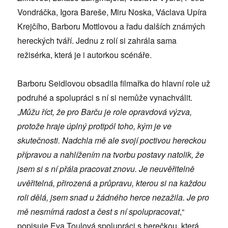
Vondráčka, Igora Bareše, Miru Noska, Václava Upíra
Krejčího, Barboru Mottlovou a řadu dalších známých
hereckých tváří. Jednu z rolí si zahrála sama
režisérka, která je i autorkou scénáře.
Barboru Seidlovou obsadila filmařka do hlavní role už
podruhé a spolupráci s ní si nemůže vynachválit.
„
Můžu říct, že pro Barču je role opravdová výzva,
protože hraje úplný protipól toho, kým je ve
skutečnosti. Nadchla mě ale svojí poctivou hereckou
přípravou a nahlížením na tvorbu postavy natolik, že
jsem si s ní přála pracovat znovu. Je neuvěřitelně
uvěřitelná, přirozená a průpravu, kterou si na každou
roli dělá, jsem snad u žádného herce nezažila. Je pro
mě nesmírná radost a čest s ní spolupracovat
,“
popisuje Eva Toulová spolupráci s herečkou, která