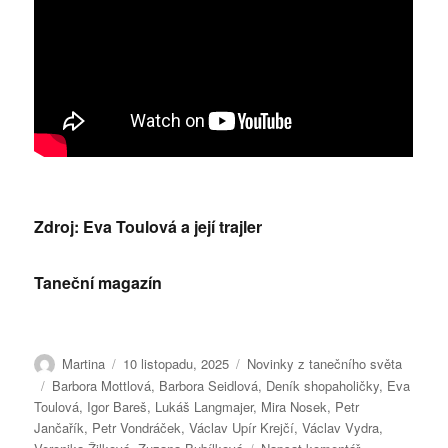
Zdroj: Eva Toulová a její trajler
Taneční magazín
Autor:
Publikováno:
Rubriky:
Martina
10 listopadu, 2025
Novinky z tanečního světa
Štítky:
Barbora Mottlová
,
Barbora Seidlová
,
Deník shopaholičky
,
Eva
Toulová
,
Igor Bareš
,
Lukáš Langmajer
,
Mira Nosek
,
Petr
Jančařík
,
Petr Vondráček
,
Václav Upír Krejčí
,
Václav Vydra
,
pro