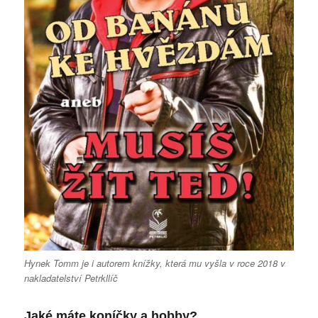
Hynek Tomm je i autorem knížky, která mu vyšla v roce 2018 v
nakladatelství Petrkllíč
Jaké máte koníčky a hobby?