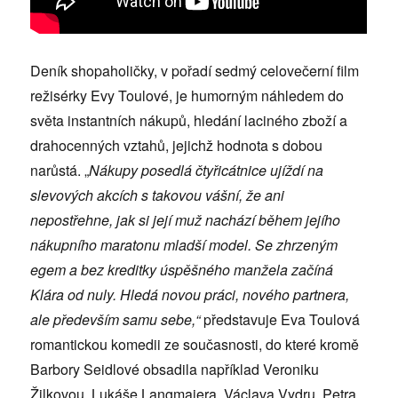
Deník shopaholičky, v pořadí sedmý celovečerní film
režisérky Evy Toulové, je humorným náhledem do
světa instantních nákupů, hledání laciného zboží a
drahocenných vztahů, jejichž hodnota s dobou
narůstá. „
Nákupy posedlá čtyřicátnice ujíždí na
slevových akcích s takovou vášní, že ani
nepostřehne, jak si její muž nachází během jejího
nákupního maratonu mladší model. Se zhrzeným
egem a bez kreditky úspěšného manžela začíná
Klára od nuly. Hledá novou práci, nového partnera,
ale především samu sebe,“
představuje Eva Toulová
romantickou komedii ze současnosti, do které kromě
Barbory Seidlové obsadila například Veroniku
Žilkovou, Lukáše Langmajera, Václava Vydru, Petra