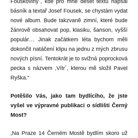
Fouskoviny´, kde pro mne deset textů napsal
básník a textař Josef Fousek, se chystám vydat
nové album. Bude takzvaně zimní, které bude
žánrově obsahovat pop, klasiku, šanson, vyšší
populár… Jinak začátkem léta bychom měli
dokončit natáčení klipu na jednu z mých zbrusu
nových písní. Tentokrát je to svižná poprocková
pecka s názvem ,Vítr´, kterou mě složil Pavel
Ryška.“
Potěšilo Vás, jako tam bydlícího, že jste
vyšel ve výpravné publikaci o sídlišti Černý
Most?
„
Na Praze 14 Černém Mostě bydlím skoro už