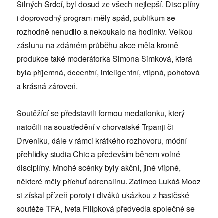
Silných Srdcí, byl dosud ze všech nejlepší. Disciplíny
i doprovodný program měly spád, publikum se
rozhodně nenudilo a nekoukalo na hodinky. Velkou
zásluhu na zdárném průběhu akce měla kromě
produkce také moderátorka Simona Šimková, která
byla příjemná, decentní, inteligentní, vtipná, pohotová
a krásná zároveň.
Soutěžící se představili formou medailonku, který
natočili na soustředění v chorvatské Trpanji či
Drveniku, dále v rámci krátkého rozhovoru, módní
přehlídky studia Chic a především během volné
disciplíny. Mnohé scénky byly akční, jiné vtipné,
některé měly příchuť adrenalinu. Zatímco Lukáš Mooz
si získal přízeň poroty i diváků ukázkou z hasičské
soutěže TFA, Iveta Filípková předvedla společně se