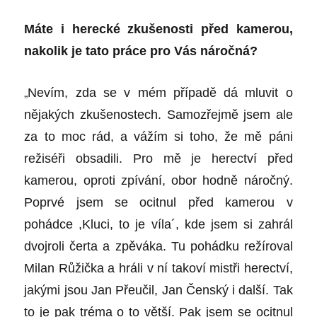
Máte i herecké zkušenosti před kamerou,
nakolik je tato práce pro Vás náročná?
„
Nevím, zda se v mém případě dá mluvit o
nějakých zkušenostech. Samozřejmě jsem ale
za to moc rád, a vážím si toho, že mě páni
režiséři obsadili. Pro mě je herectví před
kamerou, oproti zpívání, obor hodně náročný.
Poprvé jsem se ocitnul před kamerou v
pohádce ,Kluci, to je víla´, kde jsem si zahrál
dvojroli čerta a zpěváka. Tu pohádku režíroval
Milan Růžička a hráli v ní takoví mistři herectví,
jakými jsou Jan Přeučil, Jan Čenský i další. Tak
to je pak tréma o to větší. Pak jsem se ocitnul