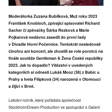
Moderátorka Zuzana Bubílková, Muž roku 2023
František Knobloch, zpívající spisovatel Richard
Sacher či zpěvačky Šárka Rezková a Marie
Pojkarová nedávno zasedli do první řady
v Divadle Horní Počernice. Tentokrát nesledovali
činohru ani koncert, ale zhostili se role porotců na
finále soutěže Gentleman & Žena České republiky
2023. Jak to dopadlo? Vítězství v uvedených
kategoriích si odnesli Lukáš Mooz (38) z Babic u
Prahy a Iveta Filípková (34) narozená v Olomouci
a žijící v Brně.
Letošní ročník, který pořádala společnost
StockholmDream Production ve spolupráci s Galerií