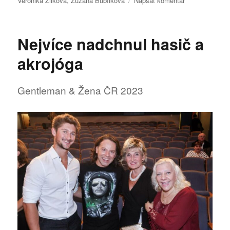
Veronika Žilková
,
Zuzana Bubílková
Napsat komentář
text
s
názvem
Nejvíce nadchnul hasič a
Deník
shopaholičky
akrojóga
jde
do
kin
Gentleman & Žena ČR 2023