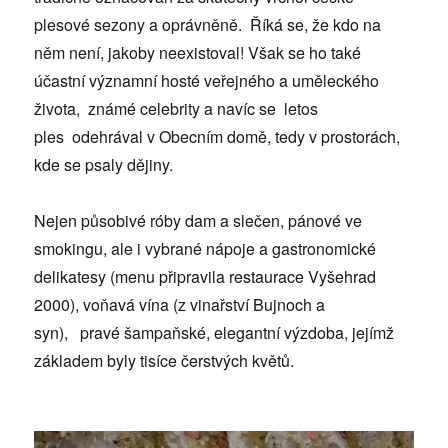
plesové sezony a oprávněně. Říká se, že kdo na
něm není, jakoby neexistoval! Však se ho také
účastní významní hosté veřejného a uměleckého
života, známé celebrity a navíc se letos
ples odehrával v Obecním domě, tedy v prostorách,
kde se psaly dějiny.
Nejen působivé róby dam a slečen, pánové ve
smokingu, ale i vybrané nápoje a gastronomické
delikatesy (menu připravila restaurace Vyšehrad
2000), voňavá vína (z vinařství Bujnoch a
syn), pravé šampaňské, elegantní výzdoba, jejímž
základem byly tisíce čerstvých květů.