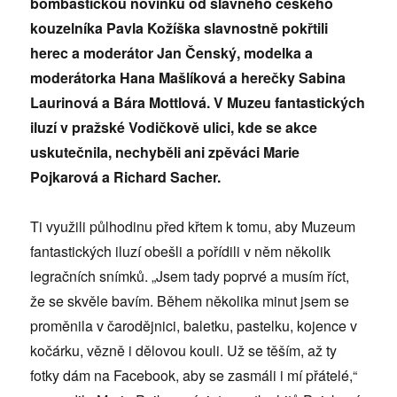
bombastickou novinku od slavného českého
kouzelníka Pavla Kožíška slavnostně pokřtili
herec a moderátor Jan Čenský, modelka a
moderátorka Hana Mašlíková a herečky Sabina
Laurinová a Bára Mottlová. V Muzeu fantastických
iluzí v pražské Vodičkově ulici, kde se akce
uskutečnila, nechyběli ani zpěváci Marie
Pojkarová a Richard Sacher.
Ti využili půlhodinu před křtem k tomu, aby Muzeum
fantastických iluzí obešli a pořídili v něm několik
legračních snímků. „Jsem tady poprvé a musím říct,
že se skvěle bavím. Během několika minut jsem se
proměnila v čarodějnici, baletku, pastelku, kojence v
kočárku, vězně i dělovou kouli. Už se těším, až ty
fotky dám na Facebook, aby se zasmáli i mí přátelé,“