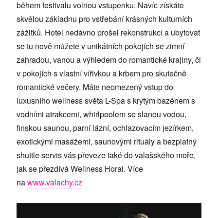
během festivalu volnou vstupenku. Navíc získáte
skvělou základnu pro vstřebání krásných kulturních
zážitků. Hotel nedávno prošel rekonstrukcí a ubytovat
se tu nově můžete v unikátních pokojích se zimní
zahradou, vanou a výhledem do romantické krajiny, či
v pokojích s vlastní vířivkou a krbem pro skutečně
romantické večery. Máte neomezený vstup do
luxusního wellness světa L-Spa s krytým bazénem s
vodními atrakcemi, whirlpoolem se slanou vodou,
finskou saunou, parní lázní, ochlazovacím jezírkem,
exotickými masážemi, saunovými rituály a bezplatný
shuttle servis vás převeze také do valašského moře,
jak se přezdívá Wellness Horal. Více
na
www.valachy.cz