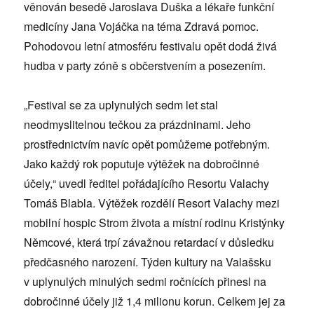
věnován besedě Jaroslava Duška a lékaře funkční
medicíny Jana Vojáčka na téma Zdravá pomoc.
Pohodovou letní atmosféru festivalu opět dodá živá
hudba v party zóně s občerstvením a posezením.
„Festival se za uplynulých sedm let stal
neodmyslitelnou tečkou za prázdninami. Jeho
prostřednictvím navíc opět pomůžeme potřebným.
Jako každý rok poputuje výtěžek na dobročinné
účely,“ uvedl ředitel pořádajícího Resortu Valachy
Tomáš Blabla. Výtěžek rozdělí Resort Valachy mezi
mobilní hospic Strom života a místní rodinu Kristýnky
Němcové, která trpí závažnou retardací v důsledku
předčasného narození. Týden kultury na Valašsku
v uplynulých minulých sedmi ročnících přinesl na
dobročinné účely již 1,4 milionu korun. Celkem jej za