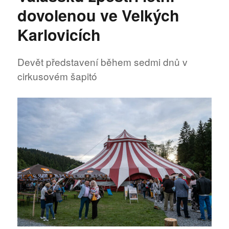
Kožíška
dovolenou ve Velkých
Karlovicích
Devět představení během sedmi dnů v
cirkusovém šapitó