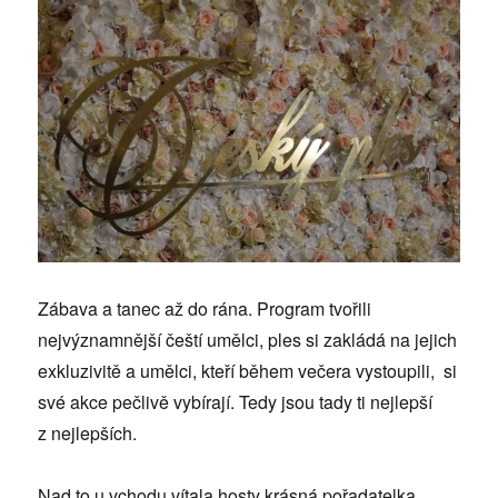
Zábava a tanec až do rána. Program tvořili
nejvýznamnější čeští umělci, ples si zakládá na jejich
exkluzivitě a umělci, kteří během večera vystoupili, si
své akce pečlivě vybírají. Tedy jsou tady ti nejlepší
z nejlepších.
Nad to u vchodu vítala hosty krásná pořadatelka