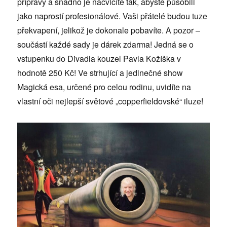
přípravy a snadno je nacvičíte tak, abyste působili
jako naprostí profesionálové. Vaši přátelé budou tuze
překvapení, jelikož je dokonale pobavíte. A pozor –
součástí každé sady je dárek zdarma! Jedná se o
vstupenku do Divadla kouzel Pavla Kožíška v
hodnotě 250 Kč! Ve strhující a jedinečné show
Magická esa, určené pro celou rodinu, uvidíte na
vlastní oči nejlepší světové „copperfieldovské“ iluze!