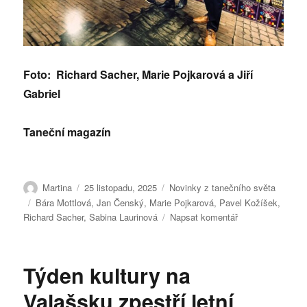
Foto: Richard Sacher, Marie Pojkarová a Jiří
Gabriel
Taneční magazín
Autor:
Publikováno:
Rubriky:
Martina
25 listopadu, 2025
Novinky z tanečního světa
Štítky:
Bára Mottlová
,
Jan Čenský
,
Marie Pojkarová
,
Pavel Kožíšek
,
pro
Richard Sacher
,
Sabina Laurinová
Napsat komentář
text
s
názvem
Týden kultury na
Velká
magie
Valašsku zpestří letní
Pavla