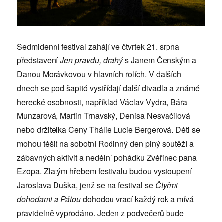
Sedmidenní festival zahájí ve čtvrtek 21. srpna
představení
Jen pravdu, drahý
s Janem Čenským a
Danou Morávkovou v hlavních rolích. V dalších
dnech se pod šapitó vystřídají další divadla a známé
herecké osobnosti, například Václav Vydra, Bára
Munzarová, Martin Trnavský, Denisa Nesvačilová
nebo držitelka Ceny Thálie Lucie Bergerová. Děti se
mohou těšit na sobotní Rodinný den plný soutěží a
zábavných aktivit a nedělní pohádku Zvěřinec pana
Ezopa. Zlatým hřebem festivalu budou vystoupení
Jaroslava Duška, jenž se na festival se
Čtyřmi
dohodami a Pátou
dohodou vrací každý rok a mívá
pravidelně vyprodáno. Jeden z podvečerů bude