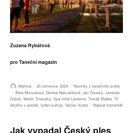
Zuzana Rybářová
pro Taneční magazín
Autor:
Publikováno:
Rubriky:
Martina
25 července, 2024
Novinky z tanečního světa
Štítky:
Bára Munzarová
,
Denisa Nesvačilová
,
Jan Čenský
,
Jaroslav
Dušek
,
Martin Trnavský
,
Spa hotel Lanterna
,
Tomáš Blabla
,
Tři
pro
letušky v posteli
,
týden kultury
,
Václav Vydra
Napsat komentář
text
s
názv
Jak vypadal Český ples
Týden