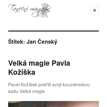
☰
Taneční magazín
Štítek:
Jan Čenský
Velká magie Pavla
Kožíška
Pavel Kožíšek pokřtil svoji kouzelnickou
sadu Velká magie