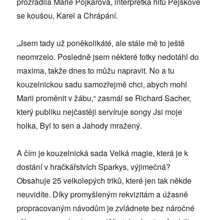
prozradila Marie Pojkarová, interpretka hitů Pejskové
se koušou, Karel a Chrápání.
„Jsem tady už poněkolikáté, ale stále mě to ještě
neomrzelo. Posledně jsem některé fotky nedotáhl do
maxima, takže dnes to můžu napravit. No a tu
kouzelnickou sadu samozřejmě chci, abych mohl
Marii proměnit v žábu,“ zasmál se Richard Sacher,
který publiku nejčastěji servíruje songy Jsi moje
holka, Byl to sen a Jahody mražený.
A čím je kouzelnická sada Velká magie, která je k
dostání v hračkářstvích Sparkys, výjimečná?
Obsahuje 25 velkolepých triků, které jen tak někde
neuvidíte. Díky promyšleným rekvizitám a úžasně
propracovaným návodům je zvládnete bez náročné