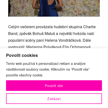
Celým večerem provázela hudební skupina Charlie
Band, zpěvák Bohuš Matuš a největší hvězda naší
populární scény paní Helena Vondráčková. Dále
vystoupili: Marianna Polyáková Elis Ochmanová,
Lukáš Randák a další.
Povolit cookies
Tento web používá k personalizaci reklam a analýze
Ano, ples je výborná zábava, ale co na sebe? Dress
návštěvnosti soubory cookie. Kliknutím na “Povolit vše”
code je black tie a pro někoho volba oblečení není až
povolíte všechny cookie.
tak jednoduchá záležitost. A nelze opomenout, že
Povolit vše
tradice takového dress codu sahá až do Británie
19.století. A jak na to? Hosté by si měli oblékat šaty
Zakázat
tmavých barev, i všechny doplňky musí podtrhovat
eleganci róby a význam. události. Gentlemani pak