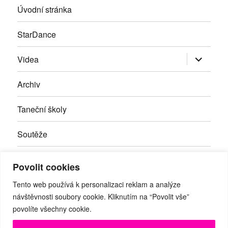
Úvodní stránka
StarDance
Zobrazit
Videa
podřazen
položky
Archiv
Taneční školy
Soutěže
Inzerce
Povolit cookies
Kontakty
Tento web používá k personalizaci reklam a analýze
návštěvnosti soubory cookie. Kliknutím na “Povolit vše”
povolíte všechny cookie.
Facebook
RSS
Youtube