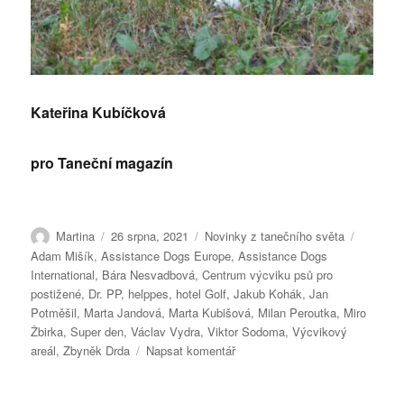
Kateřina Kubíčková
pro Taneční magazín
Autor:
Publikováno:
Rubriky:
Štítky:
Martina
26 srpna, 2021
Novinky z tanečního světa
Adam Mišík
,
Assistance Dogs Europe
,
Assistance Dogs
International
,
Bára Nesvadbová
,
Centrum výcviku psů pro
postižené
,
Dr. PP
,
helppes
,
hotel Golf
,
Jakub Kohák
,
Jan
Potměšil
,
Marta Jandová
,
Marta Kubišová
,
Milan Peroutka
,
Miro
Žbirka
,
Super den
,
Václav Vydra
,
Viktor Sodoma
,
Výcvikový
pro
areál
,
Zbyněk Drda
Napsat komentář
text
s