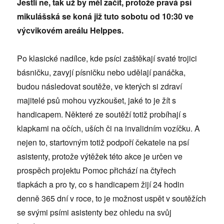
Jestli ne, tak už by měl začít, protože pravá psí
mikulášská se koná již tuto sobotu od 10:30 ve
výcvikovém areálu Helppes.
Po klasické nadílce, kde psíci zaštěkají svaté trojici
básničku, zavyjí písničku nebo udělají panáčka,
budou následovat soutěže, ve kterých si zdraví
majitelé psů mohou vyzkoušet, jaké to je žít s
handicapem. Některé ze soutěží totiž probíhají s
klapkami na očích, uších či na invalidním vozíčku. A
nejen to, startovným totiž podpoří čekatele na psí
asistenty, protože výtěžek této akce je určen ve
prospěch projektu Pomoc přichází na čtyřech
tlapkách a pro ty, co s handicapem žijí 24 hodin
denně 365 dní v roce, to je možnost uspět v soutěžích
se svými psími asistenty bez ohledu na svůj