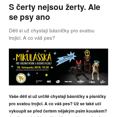
názvem
S čerty nejsou žerty. Ale
20.
výročí
se psy ano
organizace
Helppes
Děti si už chystají básničky pro svatou
trojici. A co váš pes?
Vaše děti si už určitě chystají básničky a písničky
pro svatou trojici. A co váš pes? Už se také učí
vykoupit se před čertem nějakým psím kouskem?