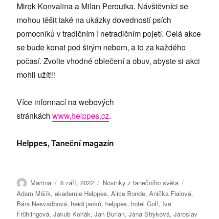
Mirek Konvalina a Milan Peroutka. Návštěvníci se
mohou těšit také na ukázky dovedností psích
pomocníků v tradičním i netradičním pojetí. Celá akce
se bude konat pod širým nebem, a to za každého
počasí. Zvolte vhodné oblečení a obuv, abyste si akci
mohli užít!!!
Více informací na webových
stránkách
www.helppes.cz
.
Helppes, Taneční magazín
Autor:
Publikováno:
Rubriky:
Štítky:
Martina
8 září, 2022
Novinky z tanečního světa
Adam Mišík
,
akademie Helppes
,
Alice Bonde
,
Anička Fialová
,
Bára Nesvadbová
,
heidi janků
,
helppes
,
hotel Golf
,
Iva
Frühlingová
,
Jakub Kohák
,
Jan Burian
,
Jana Stryková
,
Jaroslav