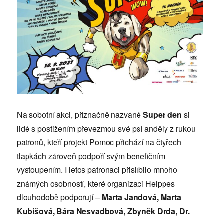
Na sobotní akci, příznačně nazvané
Super den
si
lidé s postižením převezmou své psí anděly z rukou
patronů, kteří projekt Pomoc přichází na čtyřech
tlapkách zároveň podpoří svým benefičním
vystoupením. I letos patronaci přislíbilo mnoho
známých osobností, které organizaci Helppes
dlouhodobě podporují –
Marta Jandová, Marta
Kubišová, Bára Nesvadbová, Zbyněk Drda, Dr.