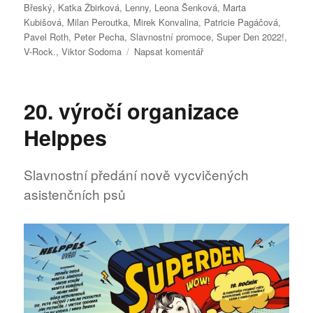
Břeský
,
Katka Žbirková
,
Lenny
,
Leona Šenková
,
Marta
Kubišová
,
Milan Peroutka
,
Mirek Konvalina
,
Patricie Pagáčová
,
Pavel Roth
,
Peter Pecha
,
Slavnostní promoce
,
Super Den 2022!
,
pro
V-Rock.
,
Viktor Sodoma
Napsat komentář
text
s
názvem
20. výročí organizace
Super
Den
Helppes
2022!
Slavnostní předání nově vycvičených
asistenčních psů