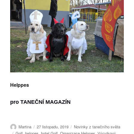
Helppes
pro
TANEČNÍ MAGAZÍN
Autor:
Publikováno:
Rubriky:
Martina
27 listopadu, 2019
Novinky z tanečního světa
Štítky:
Golf
,
helppes
,
hotel Golf
,
Organizace Helppes
,
Výcvikový