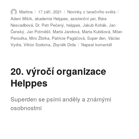
Autor:
Publikováno:
Rubriky:
Štítky:
Martina
17 září, 2021
Novinky z tanečního světa
Adam Mišík
,
akademie Helppes
,
asistenční psi
,
Bára
Nesvadbová
,
Dr. Petr Pečený
,
helppes
,
Jakub Kohák
,
Jan
Čenský
,
Jan Potměšil
,
Marta Jandová
,
Marta Kubišová
,
Milan
Peroutka
,
Miro Žbirka
,
Patricie Pagáčová
,
Super den
,
Václav
pro
Vydra
,
Viktor Sodoma
,
Zbyněk Drda
Napsat komentář
text
s
názvem
20. výročí organizace
20.
výročí
Helppes
organizace
Helppes
Superden se psími anděly a známými
osobnostmi