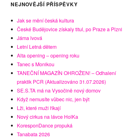
NEJNOVĚJŠÍ PŘÍSPĚVKY
Jak se mění česká kultura
České Budějovice získaly titul, po Praze a Plzni
Jáma lvová
Letní Letná dětem
Alta opening – opening roku
Tanec s Monikou
TANEČNÍ MAGAZÍN OHROŽEN! – Odhalení
praktik PCR (Aktualizováno 31.07.2026)
SE.S.TA má na Vysočině nový domov
Když nemusíte vůbec nic, jen být
Lži, které muži říkají
Nový cirkus na lávce HolKa
KoresponDance propuká
Tanabata 2026