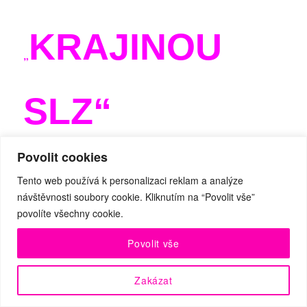
KRAJINOU
„
SLZ“
Povolit cookies
Choreografie a interpretace:
Fanny
Tento web používá k personalizaci reklam a analýze
Barrouquére, Patrik Čermák, Andrea
návštěvnosti soubory cookie. Kliknutím na “Povolit vše”
povolíte všechny cookie.
Opavská, Michal Heriban, Monika Částková,
Barbora Nechanická
Povolit vše
Dramaturgie a mentoring:
Lenka Vagnerová
Zakázat