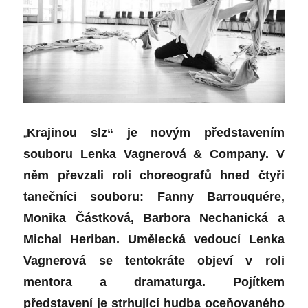
„
Krajinou slz“ je novým představením
souboru Lenka Vagnerová & Company. V
něm převzali roli choreografů hned čtyři
tanečníci souboru: Fanny Barrouquére,
Monika Částková, Barbora Nechanická a
Michal Heriban. Umělecká vedoucí Lenka
Vagnerová se tentokráte objeví v roli
mentora a dramaturga. Pojítkem
představení je strhující hudba oceňovaného