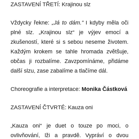
ZASTAVENÍ TŘETÍ: Krajinou slz
Vždycky řekne:
„Já to dám.”
I kdyby měla oči
plné slz. „Krajinou slz“ je výjev emocí a
zkušeností, které si s sebou neseme životem.
Každým krokem se tahle hromada zvětšuje,
občas ji rozbalíme. Zavzpomínáme, přidáme
další slzu, zase zabalíme a tlačíme dál.
Choreografie a interpretace:
Monika Částková
ZASTAVENÍ ČTVRTÉ: Kauza oni
„
Kauza oni“ je duet o touze po moci, o
ovlivňování, lži a pravdě. Vypráví o dvou