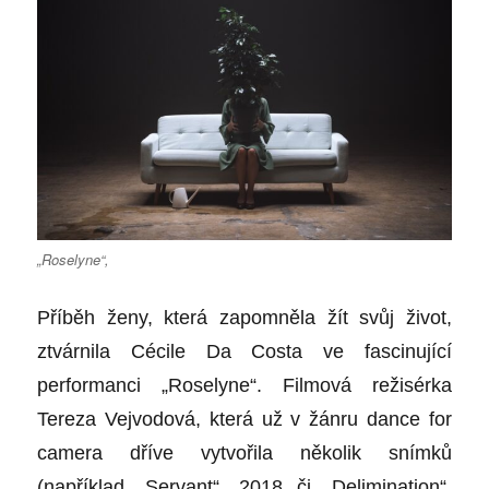
„Roselyne“,
Příběh ženy, která zapomněla žít svůj život,
ztvárnila Cécile Da Costa ve fascinující
performanci „Roselyne“. Filmová režisérka
Tereza Vejvodová, která už v žánru dance for
camera dříve vytvořila několik snímků
(například „Servant“, 2018 či „Delimination“,