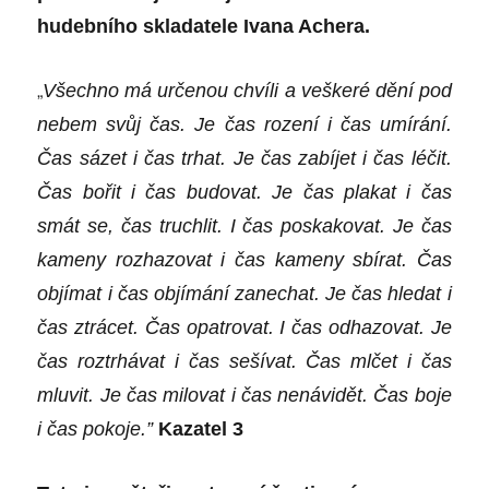
hudebního skladatele Ivana Achera.
„
Všechno má určenou chvíli a veškeré dění pod
nebem svůj čas. Je čas rození i čas umírání.
Čas sázet i čas trhat. Je čas zabíjet i čas léčit.
Čas bořit i čas budovat. Je čas plakat i čas
smát se, čas truchlit.
I
čas poskakovat. Je čas
kameny rozhazovat i čas kameny sbírat. Čas
objímat i čas objímání zanechat. Je čas hledat i
čas ztrácet. Čas opatrovat.
I
čas odhazovat. Je
čas roztrhávat i čas sešívat. Čas mlčet i čas
mluvit.
J
e čas milovat i čas nenávidět. Čas boje
i čas pokoje.”
Kazatel 3