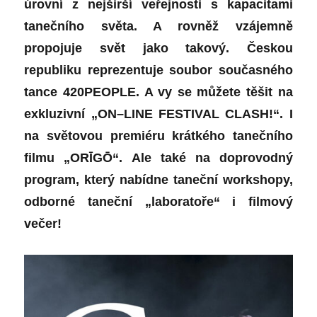
úrovní z nejširší veřejnosti s kapacitami
tanečního světa.
A
rovněž
vzájemně
propojuje svět jako takový. Českou
republiku reprezentuje soubor současného
tance 420PEOPLE. A vy se můžete těšit na
exkluzivní „ON
–
LINE FESTIVAL CLASH!“. I
na
světovou premiéru krátkého tanečního
filmu „ORĪGŌ“.
Ale také na
doprovodný
program, který nabídne taneční workshopy,
odborné taneční „laboratoře“ i filmový
večer!