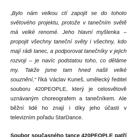
„
Bylo nám velkou ctí zapojit se do tohoto
světového projektu, protože v tanečním světě
má velké renomé. Jeho hlavní myšlenka –
propojit všechny taneční světy i všechny, kdo
mají rádi tanec, a podporovat tanečníky v jejich
rozvoji – je navíc podstatou toho, co děláme
my.
T
akže jsme tam hned našli velké
souznění,“
říká Václav Kuneš, umělecký ředitel
souboru 420PEOPLE, který je celosvětově
uznávaným choreografem a tanečníkem. Ale
běžní lidé ho znají i díky jeho účasti v
televizním pořadu StarDance.
Soubor současného tance 420PEOPLE patří