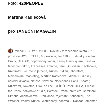
Foto:
420PEOPLE
Martina Kadlecová
pro
TANEČNÍ MAGAZÍN
Autor:
Publikováno:
Rubriky:
Štítky:
Michal
30 září, 2020
Novinky z tanečního světa
10.
prosince
,
420PEOPLE
,
8. prosince
,
bio OKO
,
Budínský
,
centrum
Prahy
,
CLASH!
,
doprovodný večer
,
Fanny Barrouquére
,
Festival
tanečních filmů
,
Francesca Amante
,
herci
,
jiří kylián
,
Kadlecová
,
Křehkosti Tvé jméno je žena
,
Kuneš
,
Kylián
,
laboratoře
,
Maiselovka
,
marketing
,
Martina Kadlecová
,
Michal Budínský
,
národní divadlo
,
Nataša Novotná
,
Nederlands Dans Theater
,
Nizozemí
,
Novotná
,
Oko
,
on-line
,
ORĪGŌ
,
PANTHERA
,
Please
the Trees
,
pohybové studio
,
Porotce
,
Praha
,
premiéra
,
semináre
,
Simona Machovičová
,
StarDance
,
tajemství
,
tanečníci
,
The
pro
Watcher
,
Václav Kuneš
,
Workshopy
,
zdarma
Napsat komentář
text