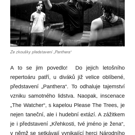
Ze zkoušky představení „Panthera“
A to se jim povedlo! Do jejich letošního
repertoáru patří, u diváků již velice oblíbené,
představení „Panthera“. To odhaluje tajemství
vzniku samotného lidstva. Naopak, inscenace
„The Watcher“, s kapelou Please The Trees, je
nejen taneční, ale i hudební extází. A zážitkem
je i představení „Křehkosti, tvé jméno je žena“,
v němž se setkávají vynikající herci Národního