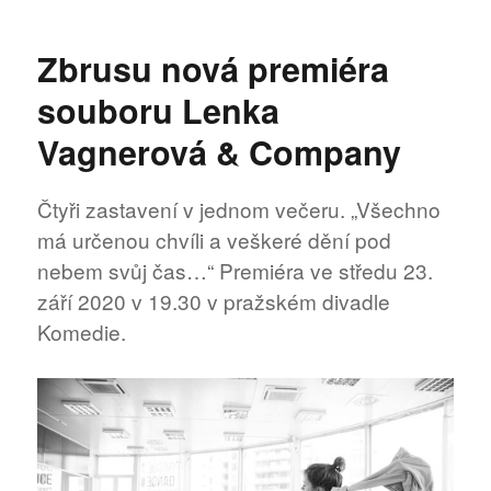
s
názve
Zbrusu nová premiéra
420P
na
souboru Lenka
podzi
aneb
Vagnerová & Company
„ORĪG
originá
Čtyři zastavení v jednom večeru. „Všechno
má určenou chvíli a veškeré dění pod
nebem svůj čas…“ Premiéra ve středu 23.
září 2020 v 19.30 v pražském divadle
Komedie.