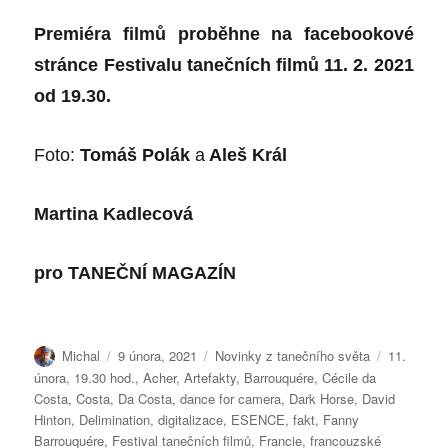
Premiéra filmů proběhne na facebookové
stránce Festivalu tanečních filmů 11. 2. 2021
od 19.30.
Foto:
Tomáš Polák
a
Aleš Král
Martina Kadlecová
pro
TANEČNÍ MAGAZÍN
Autor:
Publikováno:
Rubriky:
Štítky:
Michal
9 února, 2021
Novinky z tanečního světa
11.
února
,
19.30 hod.
,
Acher
,
Artefakty
,
Barrouquére
,
Cécile da
Costa
,
Costa
,
Da Costa
,
dance for camera
,
Dark Horse
,
David
Hinton
,
Delimination
,
digitalizace
,
ESENCE
,
fakt
,
Fanny
Barrouquére
,
Festival tanečních filmů
,
Francie
,
francouzské