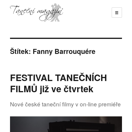
☰
Taneční magazín
Štítek:
Fanny Barrouquére
FESTIVAL TANEČNÍCH
FILMŮ již ve čtvrtek
Nové české taneční filmy v on-line premiéře