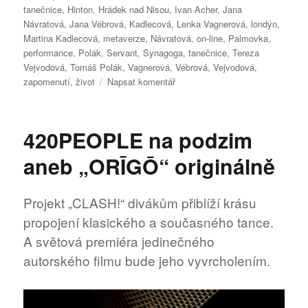
tanečnice
,
Hinton
,
Hrádek nad Nisou
,
Ivan Acher
,
Jana
Návratová
,
Jana Vébrová
,
Kadlecová
,
Lenka Vagnerová
,
londýn
,
Martina Kadlecová
,
metaverze
,
Návratová
,
on-line
,
Palmovka
,
performance
,
Polák
,
Servant
,
Synagoga
,
tanečnice
,
Tereza
Vejvodová
,
Tomáš Polák
,
Vagnerová
,
Vébrová
,
Vejvodová
,
pro
zapomenutí
,
život
Napsat komentář
text
s
názvem
420PEOPLE na podzim
FESTIVAL
TANEČNÍCH
aneb „ORĪGŌ“ originálně
FILMŮ
již
ve
Projekt „CLASH!“ divákům přiblíží krásu
čtvrtek
propojení klasického a současného tance.
A světová premiéra jedinečného
autorského filmu bude jeho vyvrcholením.