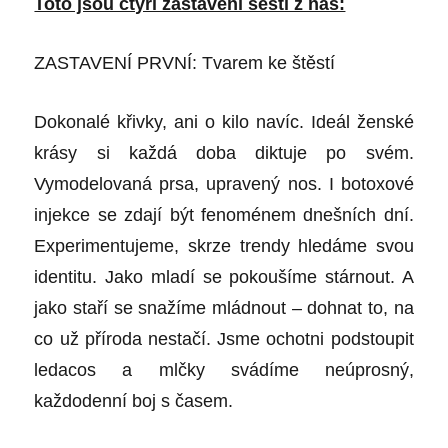
Toto jsou čtyři zastavení šesti z nás:
ZASTAVENÍ PRVNÍ: Tvarem ke štěstí
Dokonalé křivky, ani o kilo navíc. Ideál ženské
krásy si každá doba diktuje po svém.
Vymodelovaná prsa, upravený nos. I botoxové
injekce se zdají být fenoménem dnešních dní.
Experimentujeme, skrze trendy hledáme svou
identitu. Jako mladí se pokoušíme stárnout. A
jako staří se snažíme mládnout – dohnat to, na
co už příroda nestačí. Jsme ochotni podstoupit
ledacos a mlčky svádíme neúprosný,
každodenní boj s časem.