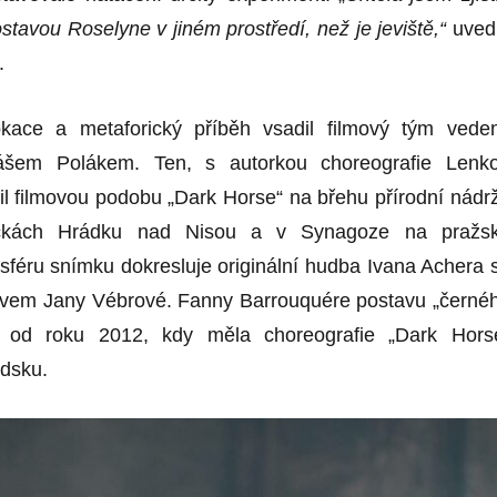
stavou Roselyne v jiném prostředí, než je jeviště,“
uved
.
kace a metaforický příběh vsadil filmový tým vede
ášem Polákem. Ten, s autorkou choreografie Lenk
il filmovou podobu „Dark Horse“ na břehu přírodní nádr
ličkách Hrádku nad Nisou a v Synagoze na pražs
féru snímku dokresluje originální hudba Ivana Achera 
ěvem Jany Vébrové. Fanny Barrouquére postavu „černé
ž od roku 2012, kdy měla choreografie „Dark Hors
dsku.