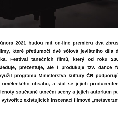
. února 2021 budou mít on-line premiéru dva zbru
ilmy, které přetlumočí dvě sólová jevištního díla 
yka. Festival tanečních filmů, který od roku 20
leduje, prezentuje, ale i produkuje tzv. dance f
využil programu Ministerstva kultury ČR podporují
aci uměleckého obsahu, a stal se jejich producente
klenoty současné taneční scény a jejich autorkám p
vytvořit z existujících inscenací filmové „metaverze