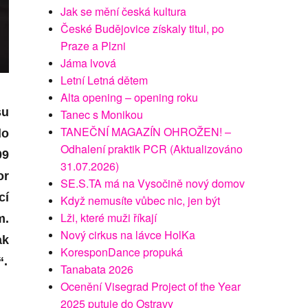
Jak se mění česká kultura
České Budějovice získaly titul, po
Praze a Plzni
Jáma lvová
Letní Letná dětem
Alta opening – opening roku
su
Tanec s Monikou
TANEČNÍ MAGAZÍN OHROŽEN! –
do
Odhalení praktik PCR (Aktualizováno
09
31.07.2026)
or
SE.S.TA má na Vysočině nový domov
cí
Když nemusíte vůbec nic, jen být
Lži, které muži říkají
m.
Nový cirkus na lávce HolKa
ak
KoresponDance propuká
“.
Tanabata 2026
Ocenění Visegrad Project of the Year
2025 putuje do Ostravy