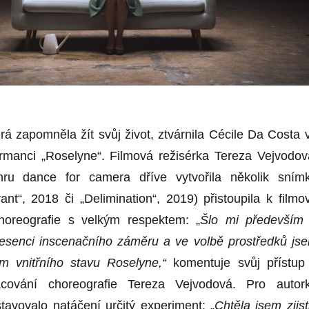
rá zapomněla žít svůj život, ztvárnila Cécile Da Costa 
formanci „Roselyne“. Filmová režisérka Tereza Vejvodov
ru dance for camera dříve vytvořila několik sním
ant“, 2018 či „Delimination“, 2019) přistoupila k filmo
choreografie s velkým respektem: „
Šlo mi především
esenci inscenačního záměru a ve volbě prostředků js
em vnitřního stavu Roselyne,“
komentuje svůj přístup
acování choreografie Tereza Vejvodová. Pro autor
tavovalo natáčení určitý experiment: „
Chtěla jsem zjisti