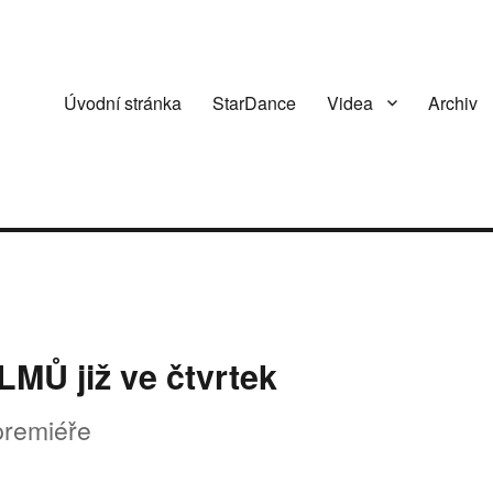
Úvodní stránka
StarDance
Videa
Archiv
Ů již ve čtvrtek
premiéře