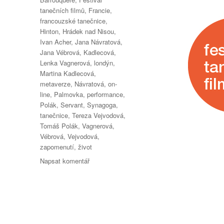
tanečních filmů
,
Francie
,
francouzské tanečnice
,
Hinton
,
Hrádek nad Nisou
,
Ivan Acher
,
Jana Návratová
,
Jana Vébrová
,
Kadlecová
,
Lenka Vagnerová
,
londýn
,
Martina Kadlecová
,
metaverze
,
Návratová
,
on-
line
,
Palmovka
,
performance
,
Polák
,
Servant
,
Synagoga
,
tanečnice
,
Tereza Vejvodová
,
Tomáš Polák
,
Vagnerová
,
Vébrová
,
Vejvodová
,
zapomenutí
,
život
pro
Napsat komentář
text
s
názvem
FESTIVAL
TANEČNÍCH
FILMŮ