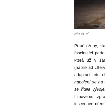
„Roselyne“,
Příběh ženy, kte
fascinující per
která už v žán
(například „Serv
adaptaci této 
napojení se na 
se řídila vývoj
filmovému zpr
inscenace předs