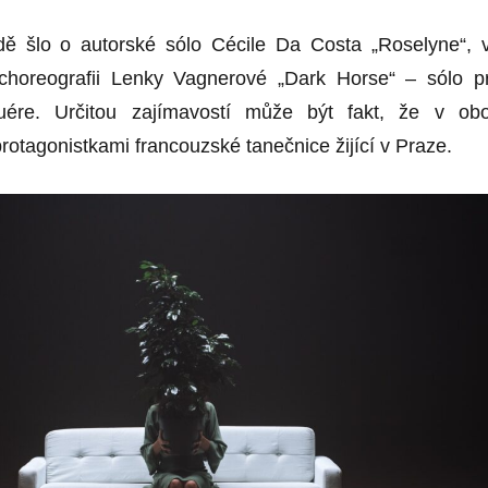
dě šlo o autorské sólo Cécile Da Costa „Roselyne“, 
horeografii Lenky Vagnerové „Dark Horse“ – sólo p
uére. Určitou zajímavostí může být fakt, že v ob
rotagonistkami francouzské tanečnice žijící v Praze.