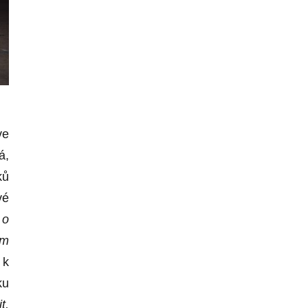
ve
á,
ků
vé
 o
em
 k
ku
t,