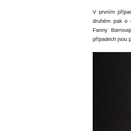
již
ve
V prvním přípa
čtvrtek
druhém pak o c
Fanny Barrouq
případech jsou p