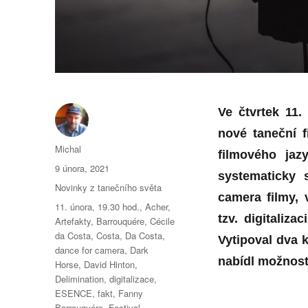
Ve čtvrtek 11
nové taneční f
Autor:
Michal
filmového jaz
Publikováno:
9 února, 2021
systematicky s
Rubriky:
Novinky z tanečního světa
camera filmy, 
Štítky:
11. února
,
19.30 hod.
,
Acher
,
tzv. digitaliz
Artefakty
,
Barrouquére
,
Cécile
da Costa
,
Costa
,
Da Costa
,
Vytipoval dva 
dance for camera
,
Dark
nabídl možnost 
Horse
,
David Hinton
,
Delimination
,
digitalizace
,
ESENCE
,
fakt
,
Fanny
Barrouquére
,
Festival