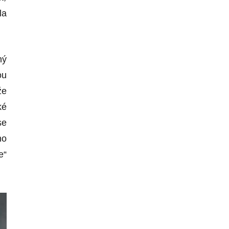
la
ný
ou
že
ké
se
ho
e“