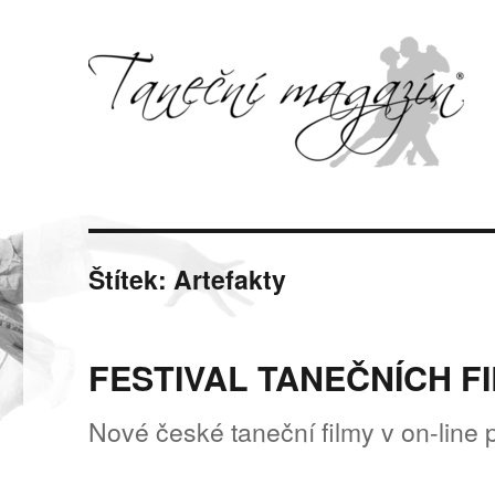
Svět tance, pohybu a hudby
Taneční magazín
Štítek:
Artefakty
FESTIVAL TANEČNÍCH FILM
Nové české taneční filmy v on-line 