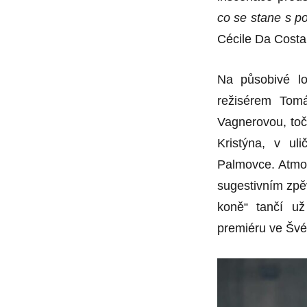
co se stane s po
Cécile Da Costa
Na působivé lo
režisérem Tom
Vagnerovou, toč
Kristýna, v u
Palmovce. Atmos
sugestivním zp
koně“ tančí u
premiéru ve Švé