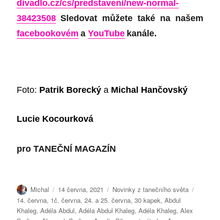
divadlo.cz/cs/predstaveni/new-normal-
38423508
Sledovat můžete také na našem
facebookovém
a
YouTube
kanále.
Foto:
Patrik Borecký
a
Michal Hančovský
Lucie Kocourková
pro
TANEČNÍ MAGAZÍN
Autor:
Publikováno:
Rubriky:
Štítky:
Michal
14 června, 2021
Novinky z tanečního světa
14. června
,
1č. června
,
24. a 25. června
,
30 kapek
,
Abdul
Khaleg
,
Adéla Abdul
,
Adéla Abdul Khaleg
,
Adéla Khaleg
,
Alex