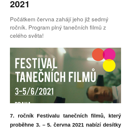
2021
tipy
z
LATERNY
Počátkem června zahájí jeho již sedmý
MAGIKY
ročník. Program plný tanečních filmů z
celého světa!
7. ročník Festivalu tanečních filmů, který
proběhne 3. – 5. června 2021 nabízí desítky