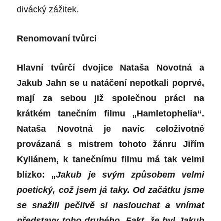
divácký zážitek.
Renomovaní tvůrci
Hlavní tvůrčí dvojice Nataša Novotná a
Jakub Jahn se u natáčení nepotkali poprvé,
mají za sebou již společnou práci na
krátkém tanečním filmu „Hamletophelia“.
Nataša Novotná je navíc celoživotně
provázaná s mistrem tohoto žánru Jiřím
Kyliánem, k tanečnímu filmu má tak velmi
blízko: „
Jakub je svým způsobem velmi
poetický, což jsem já taky. Od začátku jsme
se snažili pečlivě si naslouchat a vnímat
představy toho druhého.
Fakt, že byl Jakub