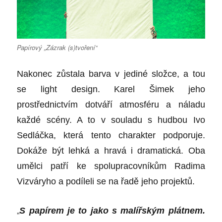
Papírový „Zázrak (s)tvoření“
Nakonec zůstala barva v jediné složce, a tou
se light design. Karel Šimek jeho
prostřednictvím dotváří atmosféru a náladu
každé scény. A to v souladu s hudbou Ivo
Sedláčka, která tento charakter podporuje.
Dokáže být lehká a hravá i dramatická. Oba
umělci patří ke spolupracovníkům Radima
Vizváryho a podíleli se na řadě jeho projektů.
„
S papírem je to jako s malířským plátnem.