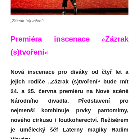
„Zázrak (s)tvoření“
Premiéra inscenace
Zázrak
»
(s)tvoření
«
Nová inscenace pro diváky od čtyř let a
jejich rodiče „Zázrak (s)tvoření“ bude mít
24. a 25. června premiéru na Nové scéně
Národního divadla. Představení pro
nejmenší kombinuje prvky pantomimy,
nového cirkusu i loutkoherectví. Režisérem
je umělecký šéf Laterny magiky Radim