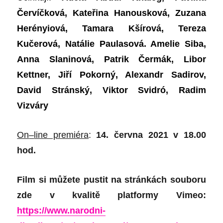
Červíčková, Kateřina Hanousková, Zuzana
Herényiová, Tamara Kšírová, Tereza
Kučerová, Natálie Paulasová. Amelie Siba,
Anna Slaninová, Patrik Čermák, Libor
Kettner, Jiří Pokorný, Alexandr Sadirov,
David Stránský, Viktor Svidró, Radim
Vizvár
y
On
–
line premiéra
:
14. června 2021
v
18.00
hod.
Film si můžete pustit na stránkách souboru
zde v kvalitě platformy Vimeo:
https://www.narodni-