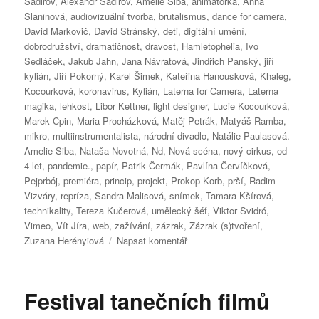
Sadirov
,
Alexandr Sadirov
,
Amelie Siba
,
animátorka
,
Anna
Slaninová
,
audiovizuální tvorba
,
brutalismus
,
dance for camera
,
David Markovič
,
David Stránský
,
deti
,
digitální umění
,
dobrodružství
,
dramatičnost
,
dravost
,
Hamletophelia
,
Ivo
Sedláček
,
Jakub Jahn
,
Jana Návratová
,
Jindřich Panský
,
jiří
kylián
,
Jiří Pokorný
,
Karel Šimek
,
Kateřina Hanousková
,
Khaleg
,
Kocourková
,
koronavirus
,
Kylián
,
Laterna for Camera
,
Laterna
magika
,
lehkost
,
Libor Kettner
,
light designer
,
Lucie Kocourková
,
Marek Cpin
,
Maria Procházková
,
Matěj Petrák
,
Matyáš Ramba
,
mikro
,
multiinstrumentalista
,
národní divadlo
,
Natálie Paulasová.
Amelie Siba
,
Nataša Novotná
,
Nd
,
Nová scéna
,
nový cirkus
,
od
4 let
,
pandemie.
,
papír
,
Patrik Čermák
,
Pavlína Červíčková
,
Pejprbój
,
premiéra
,
princip
,
projekt
,
Prokop Korb
,
prší
,
Radim
Vizváry
,
repríza
,
Sandra Malisová
,
snímek
,
Tamara Kšírová
,
technikality
,
Tereza Kučerová
,
umělecký šéf
,
Viktor Svidró
,
Vimeo
,
Vít Jíra
,
web
,
zažívání
,
zázrak
,
Zázrak (s)tvoření
,
pro
Zuzana Herényiová
Napsat komentář
text
s
názvem
Festival tanečních filmů
Dva
premiérové