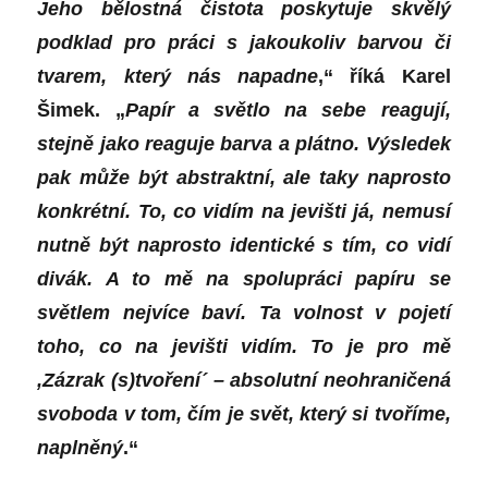
Jeho bělostná čistota poskytuje skvělý
podklad pro práci s jakoukoliv barvou či
tvarem, který nás napadne
,“ říká Karel
Šimek. „
Papír a světlo na sebe reagují,
stejně jako reaguje barva a plátno. Výsledek
pak může být abstraktní, ale taky naprosto
konkrétní. To, co vidím na jevišti já, nemusí
nutně být naprosto identické s tím, co vidí
divák. A to mě na spolupráci papíru se
světlem nejvíce baví. Ta volnost v pojetí
toho, co na jevišti vidím. To je pro mě
,Zázrak (s)tvoření
´
– absolutní neohraničená
svoboda v tom, čím je svět, který si tvoříme,
naplněný
.“