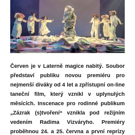
Červen je v Laterně magice nabitý. Soubor
představí publiku novou premiéru pro
nejmenší diváky od 4 let a zpřístupní on-line
taneční film, který vznikl v uplynulých
měsících. Inscenace pro rodinné publikum
„Zázrak (s)tvoření“ vznikla pod režijním
vedením Radima Vizváryho. Premiéry
proběhnou 24. a 25. června a první reprízy