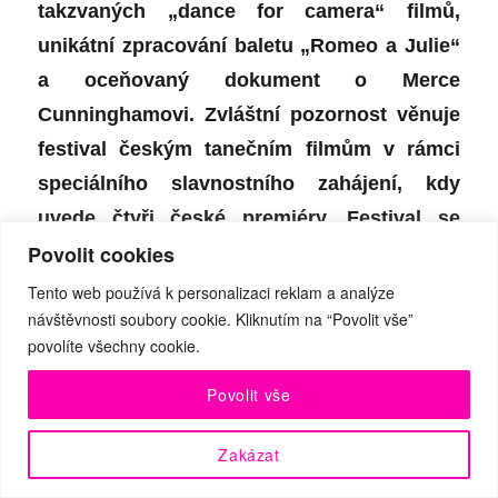
t
akzvaných
„dance for camera“ filmů,
unikátní zpracování baletu „Romeo a Julie“
a oceňovaný dokument o Merce
Cunninghamovi. Zvláštní pozornost věnuje
festival českým tanečním filmům v rámci
speciálního slavnostního zahájení, kdy
uvede čtyři české premiéry. Festival se
Povolit cookies
bude poprvé konat na více místech. Již
tradičně to bude kino Světozor, ale také
Tento web používá k personalizaci reklam a analýze
návštěvnosti soubory cookie. Kliknutím na “Povolit vše”
nově letní kino Evergreen DOX+ v
povolíte všechny cookie.
pražských Holešovicích, kde festival
zakončí svoji filmovou jízdu pod širým
Povolit vše
nebem.
Zakázat