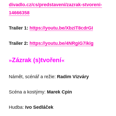
divadlo.cz/cs/predstaveni/zazrak-stvoreni-
14666358
Trailer 1:
https://youtu.be/XbziT8cdrGI
Trailer 2:
https://youtu.be/4NRgiG7ikig
Zázrak (s)tvoření
»
«
Námět, scénář a režie:
Radim Vizváry
Scéna a kostýmy:
Marek Cpin
Hudba:
Ivo Sedláček