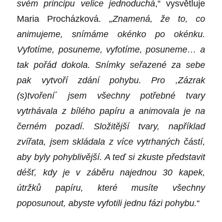
svém principu velice jednoduchá
,“ vysvětluje
Maria Procházková. „
Znamená, že to, co
animujeme, snímáme okénko po okénku.
Vyfotíme, posuneme, vyfotíme, posuneme… a
tak pořád dokola. Snímky seřazené za sebe
pak vytvoří zdání pohybu. Pro ,Zázrak
(s)tvoření
´
jsem všechny potřebné tvary
vytrhávala z bílého papíru a animovala je na
černém pozadí. Složitější tvary, například
zvířata, jsem skládala z více vytrhaných částí,
aby byly pohyblivější. A teď si zkuste představit
déšť, kdy je v záběru najednou 30 kapek,
útržků papíru, které musíte všechny
poposunout, abyste vyfotili jednu fázi pohybu.
“