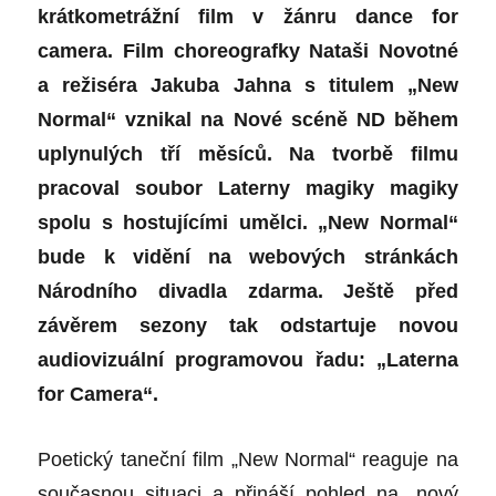
krátkometrážní film v žánru dance for
camera. Film choreografky Nataši Novotné
a režiséra Jakuba Jahna s titulem „New
Normal“ vznikal na Nové scéně ND během
uplynulých tří měsíců. Na tvorbě filmu
pracoval soubor Laterny magiky magiky
spolu s hostujícími umělci. „New Normal“
bude k vidění na webových stránkách
Národního divadla zdarma. Ještě před
závěrem sezony tak odstartuje novou
audiovizuální programovou řadu: „Laterna
for Camera“.
Poetický taneční film „New Normal“ reaguje na
současnou situaci a přináší pohled na „nový