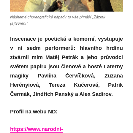
Nádherné choreografické nápady to vše přináší „Zázrak
(s)tvoření“
Inscenace je poetická a komorní, vystupuje
v ní sedm performerů: hlavního hrdinu
ztvárnil mim Matěj Petrák a jeho průvodci
světem papíru jsou členové a hosté Laterny
magiky Pavlína Červíčková, Zuzana
Herényiová, Tereza Kučerová, Patrik
Čermák, Jindřich Panský a Alex Sadirov.
Profil na webu ND:
https://www.narodni-