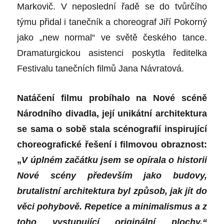
Markovič. V neposlední řadě se do tvůrčího
týmu přidal i tanečník a choreograf Jiří Pokorný
jako „new normal“ ve světě českého tance.
Dramaturgickou asistenci poskytla ředitelka
Festivalu tanečních filmů Jana Návratová.
Natáčení filmu probíhalo na Nové scéně
Národního divadla, její unikátní architektura
se sama o sobě stala scénografií inspirující
choreografické řešení i filmovou obraznost:
„
V úplném začátku jsem se opírala o historii
Nové scény především jako budovy,
brutalistní architektura byl způsob, jak jít do
věci pohybově. Repetice a minimalismus a z
toho vystupující originální plochy,“