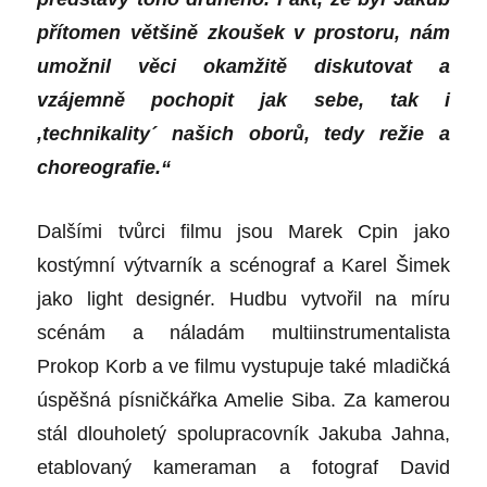
přítomen většině zkoušek v prostoru, nám
umožnil věci okamžitě diskutovat a
vzájemně pochopit jak sebe, tak i
,technikality
´
našich oborů, tedy režie a
choreografie.“
Dalšími tvůrci filmu jsou Marek Cpin jako
kostýmní výtvarník a scénograf a Karel Šimek
jako light designér. Hudbu vytvořil na míru
scénám a náladám multiinstrumentalista
Prokop Korb a ve filmu vystupuje také mladičká
úspěšná písničkářka Amelie Siba. Za kamerou
stál dlouholetý spolupracovník Jakuba Jahna,
etablovaný kameraman a fotograf David