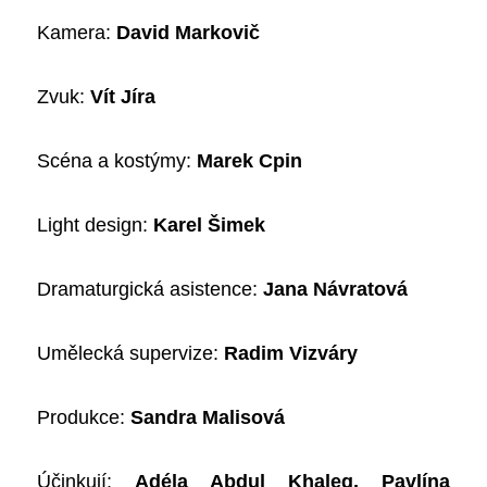
Kamera
:
David Markovič
Zvuk
:
Vít Jíra
Scéna a kostýmy
:
Marek Cpin
Light design
:
Karel Šimek
Dramaturgická asistence
:
Jana Návratová
Umělecká supervize
:
Radim Vizváry
Produkce
:
Sandra Malisová
Účinkují:
Adéla Abdul Khaleg, Pavlína