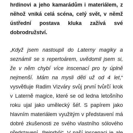
hrdinovi a jeho kamarádům i materiálem, z
něhož vniká celá scéna, celý svět, v němž
ústřední postava kluka zažívá své
dobrodružství.
„
Když jsem nastoupil do Laterny magiky a
seznámil se s repertoárem, uvědomil jsem si,
že v něm chybí více inscenací pro ty úplně
nejmenší.
M
ám na mysli děti už od 4 let
,“
vysvětluje Radim Vizváry svůj první tvůrčí krok
v Laterně magice, které se od ledna letošního
roku ujal jako umělecký šéf. S papírem jako
hlavním materiálem využitým v představení má
dobré zkušenosti ze svého vlastního sólového
představení „
Pejprbój“.
V naší inscenaci je ale