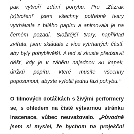
pak vytvoří zdání pohybu. Pro ,Zázrak
(s)tvoření
´
jsem všechny potřebné tvary
vytrhávala z bílého papíru a animovala je na
černém pozadí. Složitější tvary, například
zvířata, jsem skládala z více vytrhaných částí,
aby byly pohyblivější. A teď si zkuste představit
déšť, kdy je v záběru najednou 30 kapek,
útržků papíru, které musíte všechny
poposunout, abyste vyfotili jednu fázi pohybu.
“
O filmových dotáčkách s živými performery
se, s ohledem na čistě výtvarnou stránku
inscenace, vůbec neuvažovalo. „
Původně
jsem si myslel, že bychom na projekční