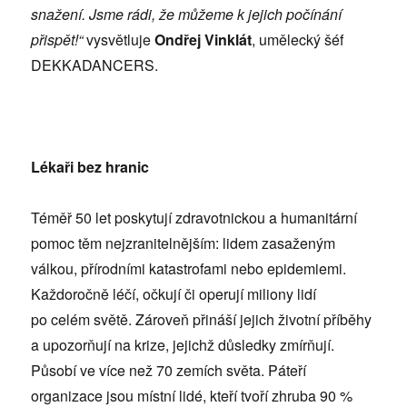
snažení. Jsme rádi, že můžeme k jejich počínání
přispět!“
vysvětluje
Ondřej Vinklát
, umělecký šéf
DEKKADANCERS.
Lékaři bez hranic
Téměř 50 let poskytují zdravotnickou a humanitární
pomoc těm nejzranitelnějším: lidem zasaženým
válkou, přírodními katastrofami nebo epidemiemi.
Každoročně léčí, očkují či operují miliony lidí
po celém světě. Zároveň přináší jejich životní příběhy
a upozorňují na krize, jejichž důsledky zmírňují.
Působí ve více než 70 zemích světa. Páteří
organizace jsou místní lidé, kteří tvoří zhruba 90 %