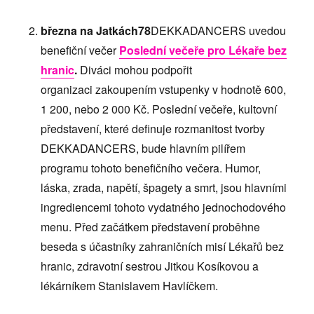
března na Jatkách78
DEKKADANCERS uvedou
benefiční večer
Poslední večeře pro Lékaře bez
hranic
.
Diváci mohou podpořit
organizaci
zakoupením vstupenky v hodnotě 600,
1 200, nebo 2 000 Kč. Poslední večeře, kultovní
představení, které definuje rozmanitost tvorby
DEKKADANCERS, bude hlavním pilířem
programu tohoto benefičního večera. Humor,
láska, zrada, napětí, špagety a smrt, jsou hlavními
ingrediencemi tohoto vydatného jednochodového
menu. Před začátkem představení proběhne
beseda s účastníky zahraničních misí Lékařů bez
hranic, zdravotní sestrou Jitkou Kosíkovou a
lékárníkem Stanislavem Havlíčkem.