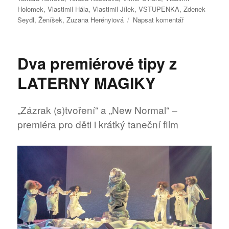
Holomek
,
Vlastimil Hála
,
Vlastimil Jílek
,
VSTUPENKA
,
Zdenek
pro
Seydl
,
Ženíšek
,
Zuzana Herényiová
Napsat komentář
text
s
názvem
Dva premiérové tipy z
„Kouzelný
cirkus“
LATERNY MAGIKY
Laterny
magiky
„Zázrak (s)tvoření“ a „New Normal“ –
premiéra pro děti i krátký taneční film