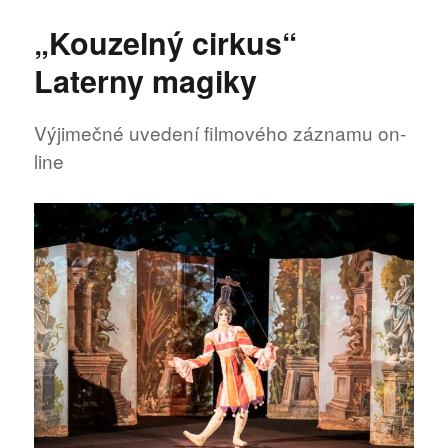
názvem
„Kouzelný cirkus“
Dekkadancers
podporují
Laterny magiky
lékaře
bez
hranic
Výjimečné uvedení filmového záznamu on-
line