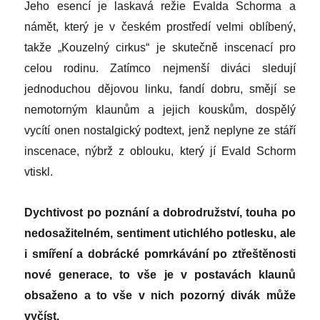
Jeho esencí je laskavá režie Evalda Schorma a
námět, který je v českém prostředí velmi oblíbený,
takže „Kouzelný cirkus“ je skutečně inscenací pro
celou rodinu. Zatímco nejmenší diváci sledují
jednoduchou dějovou linku, fandí dobru, smějí se
nemotorným klaunům a jejich kouskům, dospělý
vycítí onen nostalgický podtext, jenž neplyne ze stáří
inscenace, nýbrž z oblouku, který jí Evald Schorm
vtiskl.
Dychtivost po poznání a dobrodružství, touha po
nedosažitelném, sentiment utichlého potlesku, ale
i smíření a dobrácké pomrkávání po ztřeštěnosti
nové generace, to vše je v postavách klaunů
obsaženo a to vše v nich pozorný divák může
vyčíst.