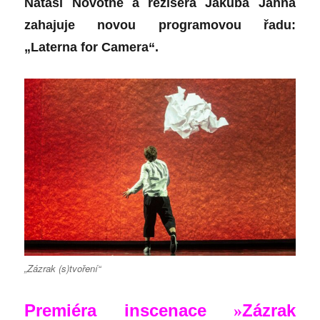
Nataši Novotné a režiséra Jakuba Jahna
zahajuje novou programovou řadu:
„Laterna for Camera“.
„Zázrak (s)tvoření“
Premiéra inscenace
Zázrak
»