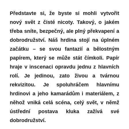
Představte si, že byste si mohli vytvořit
nový svět z čisté nicoty. Takový, o jakém
třeba sníte, bezpečný, ale plný překvapení a
dobrodružství. Náš hrdina stojí na úplném
začátku – se svou fantazií a bělostným
papírem, který se může stát čímkoli. Papír
hraje v inscenaci opravdu jednu z hlavních
rolí. Je jedinou, zato živou a tvárnou
rekvizitou. Je spoluhráčem hlavnímu
hrdinovi a jeho kamarádům i materiálem, z
něhož vniká celá scéna, celý svět, v němž
ústřední postava kluka zažívá své
dobrodružství.