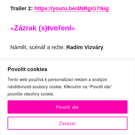
Trailer 2:
https://youtu.be/4NRgiG7ikig
Zázrak (s)tvoření
»
«
Námět, scénář a režie:
Radim Vizváry
Scéna a kostýmy:
Marek Cpin
Povolit cookies
Tento web používá k personalizaci reklam a analýze
Hudba:
Ivo Sedláček
návštěvnosti soubory cookie. Kliknutím na “Povolit vše”
povolíte všechny cookie.
Choreografie:
Matyáš Ramba
Povolit vše
Light design:
Karel Šimek
Zakázat