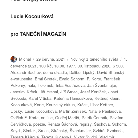
Lucie Kocourková
pro
TANEČNÍ MAGAZÍN
Autor:
Publikováno:
Rubriky:
Štítky:
Michal
29 června, 2021
Novinky z tanečního světa
1.
července 2021
,
100 Kč
,
18.00
,
1977
,
30. listopadu 2020
,
6 500
,
Alexandr Sadirov
,
černé divadlo
,
Dalibor Lipský
,
David Stránský
,
e-vstupenka
,
Emil Sirotek
,
Evald Schorm
,
F. Korte
,
František
Pokorný
,
hala
,
Holomek
,
Inka Vostřezová
,
Jan Švankmajer
,
Jaroslav Krček
,
Jiří Hrabal
,
Jiří Srnec
,
Josef Koníček
,
Josef
Svoboda
,
Karel Vrtiška
,
Kateřina Hanousková
,
Kettner
,
klaun.
,
Kocourková
,
Korte
,
Kouzelný cirkus
,
Krček
,
Libor Kettner
,
Lipský
,
Lucie Kocourková
,
Martin Ženíšek
,
Natálie Paulasová
,
Oldřich F. Korte
,
on-line
,
Ondřej Martiš
,
Patrik Čermák
,
Pavlína
Červíčková
,
poezie
,
Renata Šáchová
,
reprízy
,
Šáchová
,
Schorm
,
Seydl
,
Sirotek
,
Srnec
,
Stránský
,
Švankmajer
,
Svidró
,
Svoboda
,
Tamara Kšírová
,
Tereza Kučerová
,
Viktor Svidró
,
Vladimír