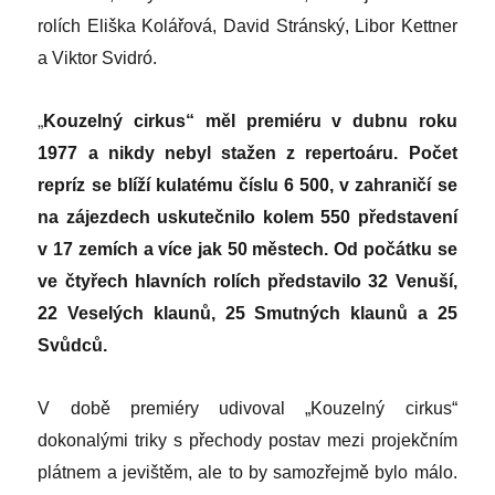
rolích Eliška Kolářová, David Stránský, Libor Kettner
a Viktor Svidró.
„
Kouzelný cirkus“ měl premiéru v dubnu roku
1977 a nikdy nebyl stažen z repertoáru. Počet
repríz se blíží kulatému číslu 6 500, v zahraničí se
na zájezdech uskutečnilo kolem 550 představení
v 17 zemích a více jak 50 městech. Od počátku se
ve čtyřech hlavních rolích představilo 32 Venuší,
22 Veselých klaunů, 25 Smutných klaunů a 25
Svůdců.
V době premiéry udivoval „Kouzelný cirkus“
dokonalými triky s přechody postav mezi projekčním
plátnem a jevištěm, ale to by samozřejmě bylo málo.