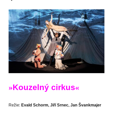
»
Kouzelný cirkus
«
Režie:
Evald Schorm, Jiří Srnec, Jan Švankmajer