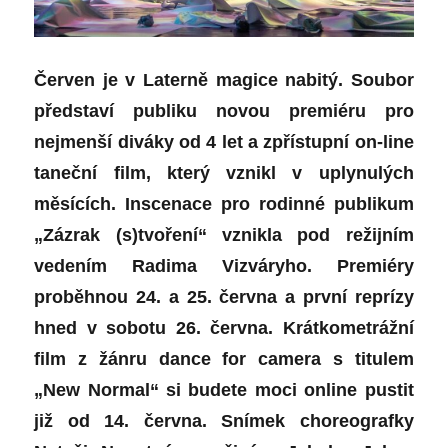
Červen je v Laterně magice nabitý. Soubor
představí publiku novou premiéru pro
nejmenší diváky od 4 let a zpřístupní on-line
taneční film, který vznikl v uplynulých
měsících. Inscenace pro rodinné publikum
„Zázrak (s)tvoření“ vznikla pod režijním
vedením Radima Vizváryho. Premiéry
proběhnou 24. a 25. června a první reprízy
hned v sobotu 26. června. Krátkometrážní
film z žánru dance for camera s titulem
„New Normal“ si budete moci online pustit
již od 14. června. Snímek choreografky