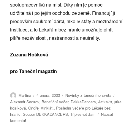
spolupracovníků na misi. Díky nim je pomoc
udržitelná i po jejím odchodu ze země. Financují ji
především soukromí dárci, nikoliv státy a mezinárodní
instituce, a to Lékařům bez hranic umožňuje plnit
pilíře nezávislosti, nestrannosti a neutrality.
Zuzana Hošková
pro Taneční magazín
Autor:
Publikováno:
Rubriky:
Štítky:
Martina
4 února, 2023
Novinky z tanečního světa
Alexandr Sadirov
,
Benefiční večer
,
DekkaDancers
,
Jatka78
,
jitka
kosíková
,
Ondřej Vinklát.
,
Poslední večeře pro Lékaře bez
hranic
,
Soubor DEKKADANCERS
,
Tripleshot Jam
Napsat
pro
komentář
text
s