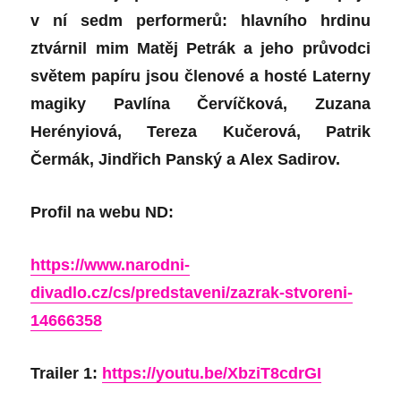
v ní sedm performerů: hlavního hrdinu
ztvárnil mim Matěj Petrák a jeho průvodci
světem papíru jsou členové a hosté Laterny
magiky Pavlína Červíčková, Zuzana
Herényiová, Tereza Kučerová, Patrik
Čermák, Jindřich Panský a Alex Sadirov.
Profil na webu ND:
https://www.narodni-
divadlo.cz/cs/predstaveni/zazrak-stvoreni-
14666358
Trailer 1:
https://youtu.be/XbziT8cdrGI