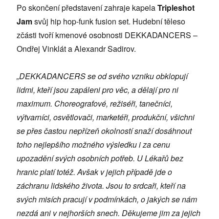
Po skončení představení zahraje kapela
Tripleshot
Jam
svůj hip hop-funk fusion set. Hudební těleso
zčásti tvoří kmenové osobnosti DEKKADANCERS –
Ondřej Vinklát a Alexandr Sadirov.
„DEKKADANCERS se od svého vzniku obklopují
lidmi, kteří jsou zapáleni pro věc, a dělají pro ni
maximum. Choreografové, režiséři, tanečníci,
výtvarníci, osvětlovači, marketéři, produkční, všichni
se přes častou nepřízeň okolností snaží dosáhnout
toho nejlepšího možného výsledku i za cenu
upozadění svých osobních potřeb. U Lékařů bez
hranic platí totéž. Avšak v jejich případě jde o
záchranu lidského života. Jsou to srdcaři, kteří na
svých misích pracují v podmínkách, o jakých se nám
nezdá ani v nejhorších snech. Děkujeme jim za jejich