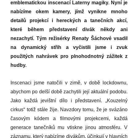
emblematickou inscenací Laterny magiky. Nyní je
nabízíme okem kamery, jímž vynikne mnoho
detailů projekcí i hereckých a tanečních akcí,
které během představení divák někdy ani
nezachytí. Tým režisérky Renaty Šáchové vsadil
na dynamický střih a vyčistili jsme i zvuk
použitých nahrávek pro plnohodnotný zážitek z
hudby.
Inscenaci jsme natočili v zimě, v době lockdownu,
abychom po delší době zachytili její aktuální podobu.
Jako každá jevištní dílo i představení. „Kouzelný
cirkus“ totiž stále žije. Navzdory tomu, že je svázáno
časovým kódem a filmovými projekcemi, každá
generace tanečníků mu vtiskne jinou atmosféru. V
záznamu, který nabízíme divákům, účinkují v hlavních