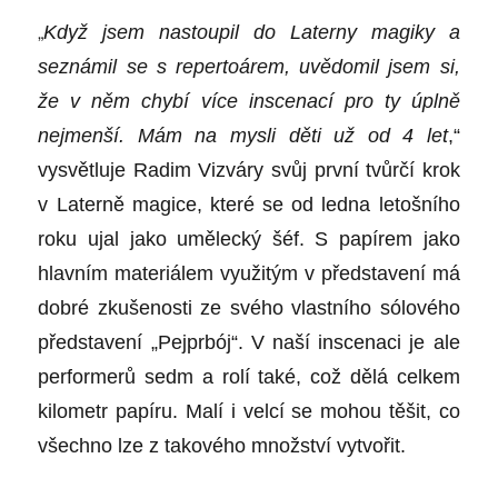
„
Když jsem nastoupil do Laterny magiky a
seznámil se s repertoárem, uvědomil jsem si,
že v něm chybí více inscenací pro ty úplně
nejmenší.
M
ám na mysli děti už od 4 let
,“
vysvětluje Radim Vizváry svůj první tvůrčí krok
v Laterně magice, které se od ledna letošního
roku ujal jako umělecký šéf. S papírem jako
hlavním materiálem využitým v představení má
dobré zkušenosti ze svého vlastního sólového
představení „
Pejprbój“.
V naší inscenaci je ale
performerů sedm a rolí také, což dělá celkem
kilometr papíru. Malí i velcí se mohou těšit, co
všechno lze z takového množství vytvořit.