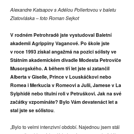
Alexandre Katsapov s Adélou Pollertovou v baletu
Zlatovláska – foto Roman Sejkot
V rodném Petrohradě jste vystudoval Baletní
akademii Agrippiny Vaganové. Po škole jste
v roce 1993 získal angažmá na pozici sólisty ve
Státním akademickém divadle Modesta Petroviče
Musorgského. A během tří let jste si zatančil
Alberta v Giselle, Prince v Louskáčkovi nebo
Romea i Merkucia v Romeovi a Julii, Jamese v La
Sylphidě nebo titulní roli v Petruškovi. Jak na své
začátky vzpomínáte? Bylo Vám devatenáct let a
stal jste se sólistou
.
„Bylo to velmi intenzivní období. Najednou jsem stál