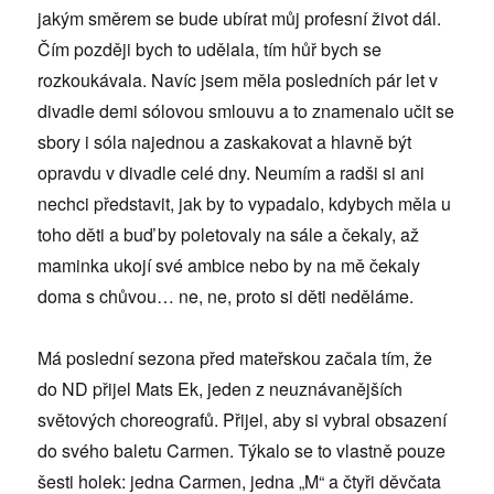
jakým směrem se bude ubírat můj profesní život dál.
Čím později bych to udělala, tím hůř bych se
rozkoukávala. Navíc jsem měla posledních pár let v
divadle demi sólovou smlouvu a to znamenalo učit se
sbory i sóla najednou a zaskakovat a hlavně být
opravdu v divadle celé dny. Neumím a radši si ani
nechci představit, jak by to vypadalo, kdybych měla u
toho děti a buď by poletovaly na sále a čekaly, až
maminka ukojí své ambice nebo by na mě čekaly
doma s chůvou… ne, ne, proto si děti neděláme.
Má poslední sezona před mateřskou začala tím, že
do ND přijel Mats Ek, jeden z neuznávanějších
světových choreografů. Přijel, aby si vybral obsazení
do svého baletu Carmen. Týkalo se to vlastně pouze
šesti holek: jedna Carmen, jedna „M“ a čtyři děvčata