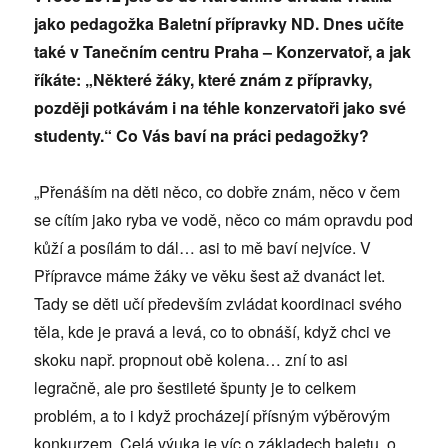
jako pedagožka Baletní přípravky ND. Dnes učíte
také v Tanečním centru Praha – Konzervatoř, a jak
říkáte: „Některé žáky, které znám z přípravky,
později potkávám i na téhle konzervatoři jako své
studenty.“ Co Vás baví na práci pedagožky?
„Přenáším na děti něco, co dobře znám, něco v čem
se cítím jako ryba ve vodě, něco co mám opravdu pod
kůží a posílám to dál… asi to mě baví nejvíce. V
Přípravce máme žáky ve věku šest až dvanáct let.
Tady se děti učí především zvládat koordinaci svého
těla, kde je pravá a levá, co to obnáší, když chci ve
skoku např. propnout obě kolena… zní to asi
legračně, ale pro šestileté špunty je to celkem
problém, a to i když procházejí přísným výběrovým
konkurzem. Celá výuka je víc o základech baletu, o