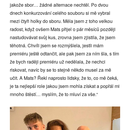
jakože sbor… žádné alternace nechtěl. Po dvou
dnech konkurzování celého souboru si mě vybral
mezi čtyři holky do sboru. Měla jsem z toho velkou
radost, když ovšem Mats přijel o pár měsíců později
nastudovávat svůj kus, zrovna jsem zjistila, že jsem
těhotná. Chvíli jsem se rozmýšlela, jestli mám
premiéru ještě odtančit, ale pak jsem za ním šla, s tím
že bych raději premiéru už nedělala, že nechci
riskovat, navíc by se to stejně někdo musel za mě
učit. A Mats? Řekl naprosto lidsky, že to, co mě čeká,
je ta nejlepší role jakou jsem mohla získat a popřál mi
mnoho štěstí… myslím, že to mluví za vše.“