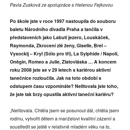
Pavla Zusková ze spolupráce s Helenou Fejkovou
Po škole jste v roce 1997 nastoupila do souboru
baletu Národního divadla Praha a tančila v
představeních jako Labutí jezero, Louskáček,
Raymonda, Zkrocení zlé ženy, Giselle, Brel –
Vysockij – Kryl (Sólo pro tři), La Sylphide / Napoli,
Oněgin, Romeo a Julie, Zlatovláska … A koncem
roku 2008 jste se v 29 letech s kariérou aktivní
tanečnice rozloučila. Jak na toto období s
odstupem času vzpomínáte? Nelitovala jste toho,
že jste tak brzy opustila aktivní taneční kariéru?
„Nelitovala. Chtěla jsem se posunout dál, chtěla jsem
rodinu, vytvořit dětem a manželovi kvalitní zázemí a
soustředit se ještě v relativně mladém věku na to,