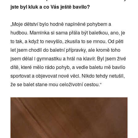
jste byl kluk a co Vás ještě bavilo?
„Moje dětství bylo hodně naplněné pohybem a
hudbou. Maminka si sama přála být baletkou, ano, je
to tak, a když to nevyšlo, zkusila to se mnou. Od pěti
let jsem chodil do baletní přípravky, ale kromě toho
jsem dělal i gymnastiku a hrál na klavír. Byl jsem živé
dítě, které mělo rádo pohyb, a vedle baletu mě bavilo
sportovat a objevovat nové věci. Nikdo tehdy netušil,
že se balet stane mou celoživotní cestou.“