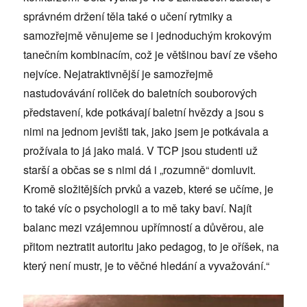
správném držení těla také o učení rytmiky a
samozřejmě věnujeme se i jednoduchým krokovým
tanečním kombinacím, což je většinou baví ze všeho
nejvíce. Nejatraktivnější je samozřejmě
nastudovávání roliček do baletních souborových
představení, kde potkávají baletní hvězdy a jsou s
nimi na jednom jevišti tak, jako jsem je potkávala a
prožívala to já jako malá. V TCP jsou studenti už
starší a občas se s nimi dá i „rozumně“ domluvit.
Kromě složitějších prvků a vazeb, které se učíme, je
to také víc o psychologii a to mě taky baví. Najít
balanc mezi vzájemnou upřímností a důvěrou, ale
přitom neztratit autoritu jako pedagog, to je oříšek, na
který není mustr, je to věčné hledání a vyvažování.“