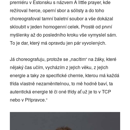
premiéru v Estonsku s názvem A little prayer, kde
režíroval herce, operní sbor a sólisty a do toho
choreografoval tamní baletní soubor a vše dokázal
skloubit v jeden homogenní celek. Prostě od první
myšlenky až do posledního kroku vše vymyslel sám.
To je dar, který má opravdu jen pár vyvolených.
Já choreografuju, protože se „nacítim“ na žáky, které
nějaký čas učím, vycházím z jejich věku, z jejich
energie a taky ze specifické chemie, kterou má každá
třída vlastně nezaměnitelnou, to mě hodně baví, ta
autentická energie té či oné třídy ať už je to v TCP
nebo v Přípravce.“