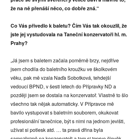
že na ně přenáší něco, co dobře zná.“
Co Vás přivedlo k baletu? Čím Vás tak okouzlil, že
jste jej vystudovala na Taneční konzervatoři hl. m.
Prahy?
„Já jsem s baletem začala poměrně brzy, nejdříve
jsem chodila do baletního kroužku ve školkovém
věku, pak mě vzala Naďa Sobotková, tehdejší
vedoucí BPND, v šesti letech do Přípravky ND a
později jsem se dostala na konzervatoř. Vlastně to šlo
všechno tak nějak automaticky. V Přípravce mě
bavilo vystupovat s baletním souborem, okukovat
profesionální tanečnice, být s nimi na jednom jevišti,
užívat si potlesk atd. … ta pravá dřina byla
samozřejmě na konzervatoři a tam si teprve člověk