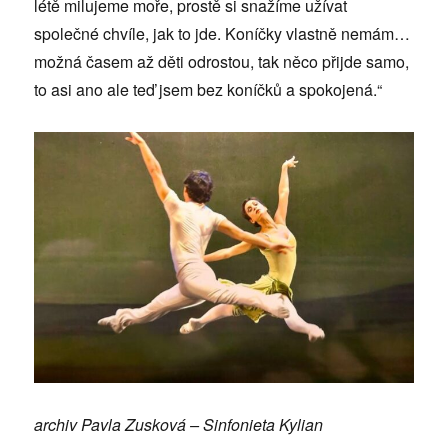
létě milujeme moře, prostě si snažíme užívat
společné chvíle, jak to jde. Koníčky vlastně nemám…
možná časem až děti odrostou, tak něco přijde samo,
to asi ano ale teď jsem bez koníčků a spokojená.“
archiv Pavla Zusková – Sinfonieta Kylian