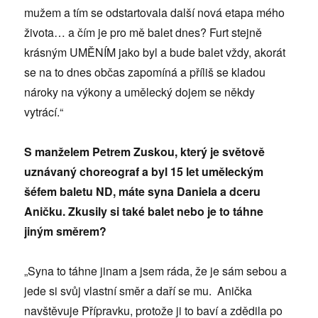
mužem a tím se odstartovala další nová etapa mého
života… a čím je pro mě balet dnes? Furt stejně
krásným UMĚNÍM jako byl a bude balet vždy, akorát
se na to dnes občas zapomíná a příliš se kladou
nároky na výkony a umělecký dojem se někdy
vytrácí.“
S manželem Petrem Zuskou, který je světově
uznávaný choreograf a byl 15 let uměleckým
šéfem baletu ND, máte syna Daniela a dceru
Aničku. Zkusily si také balet nebo je to táhne
jiným směrem?
„Syna to táhne jinam a jsem ráda, že je sám sebou a
jede si svůj vlastní směr a daří se mu. Anička
navštěvuje Přípravku, protože ji to baví a zdědila po