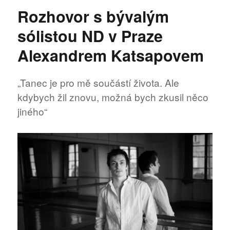
názvem
Rozhovor s bývalým
Rozhovor
a
sólistou ND v Praze
baletkou
a
Alexandrem Katsapovem
pedagožkou
Pavlou
Zuskovou
„Tanec je pro mě součástí života. Ale
kdybych žil znovu, možná bych zkusil něco
jiného“