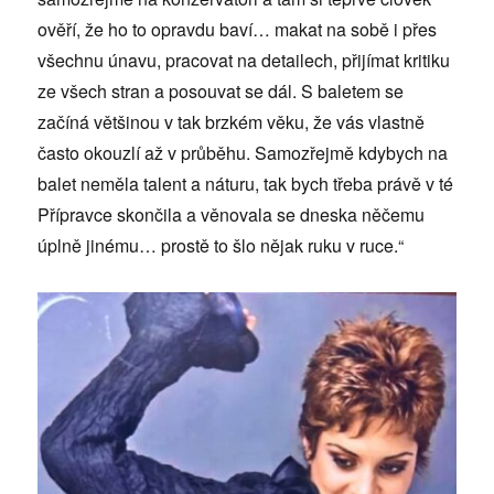
ověří, že ho to opravdu baví… makat na sobě i přes
všechnu únavu, pracovat na detailech, přijímat kritiku
ze všech stran a posouvat se dál. S baletem se
začíná většinou v tak brzkém věku, že vás vlastně
často okouzlí až v průběhu. Samozřejmě kdybych na
balet neměla talent a náturu, tak bych třeba právě v té
Přípravce skončila a věnovala se dneska něčemu
úplně jinému… prostě to šlo nějak ruku v ruce.“