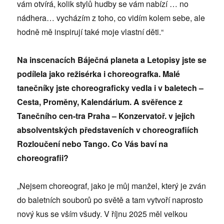
vám otvírá, kolik stylů hudby se vám nabízí … no
nádhera… vycházím z toho, co vidím kolem sebe, ale
hodně mě inspirují také moje vlastní děti.“
Na inscenacích Báječná planeta a Letopisy jste se
podílela jako režisérka i choreografka. Malé
tanečníky jste choreograficky vedla i v baletech –
Cesta, Proměny, Kalendárium. A svěřence z
Tanečního cen-tra Praha – Konzervatoř. v jejich
absolventských představeních v choreografiích
Rozloučení nebo Tango. Co Vás baví na
choreografii?
„Nejsem choreograf, jako je můj manžel, který je zván
do baletních souborů po světě a tam vytvoří naprosto
nový kus se vším všudy. V říjnu 2025 měl velkou