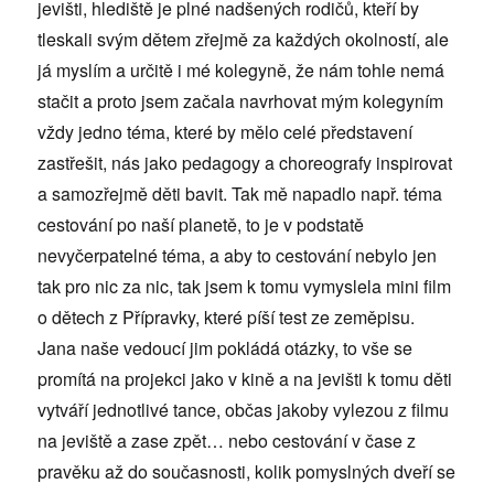
jevišti, hlediště je plné nadšených rodičů, kteří by
tleskali svým dětem zřejmě za každých okolností, ale
já myslím a určitě i mé kolegyně, že nám tohle nemá
stačit a proto jsem začala navrhovat mým kolegyním
vždy jedno téma, které by mělo celé představení
zastřešit, nás jako pedagogy a choreografy inspirovat
a samozřejmě děti bavit. Tak mě napadlo např. téma
cestování po naší planetě, to je v podstatě
nevyčerpatelné téma, a aby to cestování nebylo jen
tak pro nic za nic, tak jsem k tomu vymyslela mini film
o dětech z Přípravky, které píší test ze zeměpisu.
Jana naše vedoucí jim pokládá otázky, to vše se
promítá na projekci jako v kině a na jevišti k tomu děti
vytváří jednotlivé tance, občas jakoby vylezou z filmu
na jeviště a zase zpět… nebo cestování v čase z
pravěku až do současnosti, kolik pomyslných dveří se