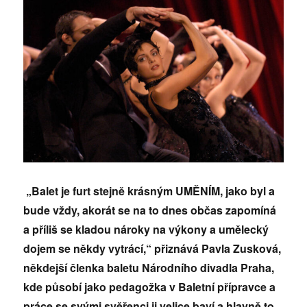
„Balet je furt stejně krásným UMĚNÍM, jako byl a
bude vždy, akorát se na to dnes občas zapomíná
a příliš se kladou nároky na výkony a umělecký
dojem se někdy vytrácí,“ přiznává Pavla Zusková,
někdejší členka baletu Národního divadla Praha,
kde působí jako pedagožka v Baletní přípravce a
práce se svými svěřenci ji velice baví a hlavně to,