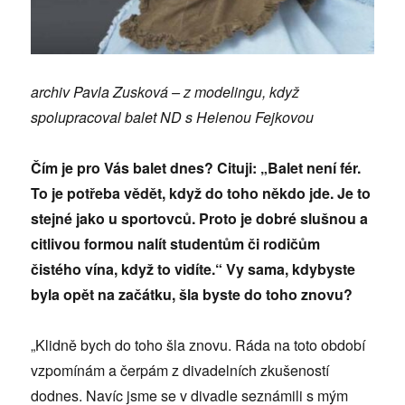
archiv Pavla Zusková – z modelingu, když
spolupracoval balet ND s Helenou Fejkovou
Čím je pro Vás balet dnes? Cituji: „Balet není fér.
To je potřeba vědět, když do toho někdo jde. Je to
stejné jako u sportovců. Proto je dobré slušnou a
citlivou formou nalít studentům či rodičům
čistého vína, když to vidíte.“ Vy sama, kdybyste
byla opět na začátku, šla byste do toho znovu?
„Klidně bych do toho šla znovu. Ráda na toto období
vzpomínám a čerpám z divadelních zkušeností
dodnes. Navíc jsme se v divadle seznámili s mým