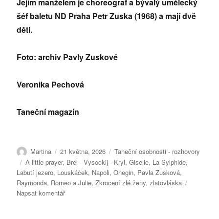
Jejím manželem je choreograf a bývalý umělecký
šéf baletu ND Praha Petr Zuska (1968) a mají dvě
děti.
Foto: archiv Pavly Zuskové
Veronika Pechová
Taneční magazín
Autor:
Publikováno:
Rubriky:
Martina
21 května, 2026
Taneční osobnosti - rozhovory
Štítky:
A little prayer
,
Brel - Vysockij - Kryl
,
Giselle
,
La Sylphide
,
Labutí jezero
,
Louskáček
,
Napoli
,
Onegin
,
Pavla Zusková
,
Raymonda
,
Romeo a Julie
,
Zkrocení zlé ženy
,
zlatovláska
pro
Napsat komentář
text
s