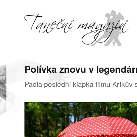
Svět tance, pohybu a hudby
Taneční magazín
Polívka znovu v legendár
Padla poslední klapka filmu Krtkův 