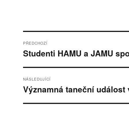
Navigace
PŘEDCHOZÍ
pro
Studenti HAMU a JAMU spoju
Předchozí
příspěvek:
příspěvek
NÁSLEDUJÍCÍ
Významná taneční událost 
Následující
příspěvek: