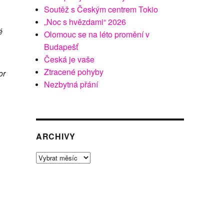
Soutěž s Českým centrem Tokio
„Noc s hvězdami“ 2026
é
Olomouc se na léto promění v
Budapešť
Česká je vaše
Ztracené pohyby
or
Nezbytná přání
ARCHIVY
Archivy