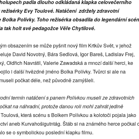
holupech padla dlouho odkládaná klapka celovečerního
 režisérky Evy Toulové. Natáčení zdržely zdravotní
 Bolka Polívky. Toho režisérka obsadila do legendární scé
la tak holt své pedagožce Věře Chytilové.
kým obsazením se může pyšnit nový film Krtkův Svět, v jehož
celuje David Novotný, Bára Sedlová, Igor Bareš, Ladislav Frej,
ý, Oldřich Navrátil, Valerie Zawadská a mnozí další herci, ke
ojilo i další hvězdné jméno Bolka Polívky. Tvůrci si ale na
museli počkat déle, než původně zamýšleli.
odní termín natáčení s panem Polívkou museli ze zdravotních
očkat na náhradní, protože danou roli mohl zahrát jedině
Toulová, která scénu s Bolkem Polívkou a kolotoči pojala jako
ictví aneb Kurvahošigutntág. Štáb si na známého herce počkal 
lo se o symbolickou poslední klapku filmu.