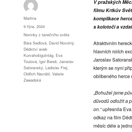
V pražských Měc
filmu Krtkův Svět
Autor:
komplikace herce
Martina
Publikováno:
s kolotoči a vzda
9 října, 2024
Rubriky:
Novinky z tanečního světa
Štítky:
Atraktivním herec
Bára Sedlová
,
David Novotný
,
Dědictví aneb
hlavních rolích ex
Kurvahošigutntág
,
Eva
Jaroslav Satoransk
Toulová
,
Igor Bareš
,
Jaroslav
kterým se nyní přip
Satoranský
,
Ladislav Frej
,
Oldřich Navrátil
,
Valerie
oblíbeného herce 
Zawadská
„
Bohužel jsme pův
důvodů odložit a p
on.“
upřesnila Eva 
odkaz na film Děd
měsíc déle a jedna