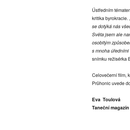
Ústředním tématem
kritika byrokracie. 
se dotýká nás vše
Světa jsem ale nar
osobitým způsobem
s mnoha úředními i
snímku režisérka 
Celovečerní film, 
Průhonic uvede do
Eva Toulová
Taneční magazín