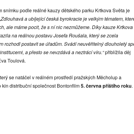
 snímku podle reálné kauzy dětského parku Krtkova Světa je
„
Zdlouhavá a ubíjející česká byrokracie je velkým tématem, kter
ch, ale máme pocit, že s ní nic nezmůžeme
.
Díky kauze Krtkova
azila na reálnou postavu Josefa Roušala, který se zcela
 rozhodl postavit se úřadům. Svádí neuvěřitelný dlouholetý sp
nstitucemi, a přesto se nevzdává a neztrácí víru.“
přiblížila děj
Eva Toulová.
který se natáčel v reálném prostředí pražských Měcholup a
 kin distribuční společnost Bontonfilm
5. června příštího roku
.