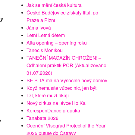
Jak se mění česká kultura
České Budějovice získaly titul, po
ny
Praze a Plzni
Jáma lvová
Letní Letná dětem
Alta opening – opening roku
Tanec s Monikou
TANEČNÍ MAGAZÍN OHROŽEN! –
Odhalení praktik PCR (Aktualizováno
31.07.2026)
SE.S.TA má na Vysočině nový domov
Když nemusíte vůbec nic, jen být
Lži, které muži říkají
Nový cirkus na lávce HolKa
KoresponDance propuká
Tanabata 2026
o
Ocenění Visegrad Project of the Year
2025 putuje do Ostravy