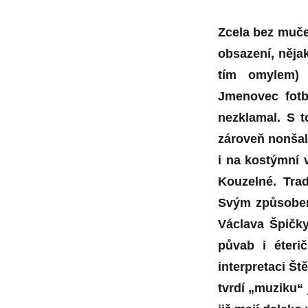
Zcela bez mučen
obsazení, něja
tím omylem) 
Jmenovec fotb
nezklamal. S t
zároveň nonšal
i na kostýmní 
Kouzelné. Tra
Svým způsobem
Václava Špičky
půvab i éteri
interpretaci Š
tvrdí „muziku“ 