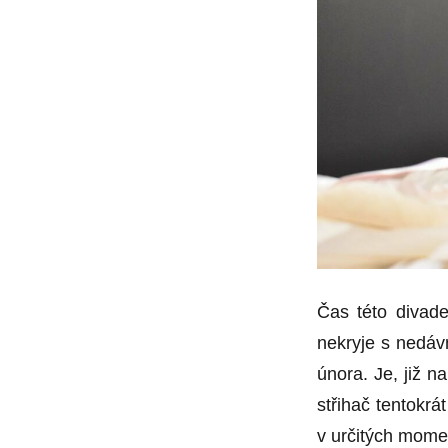
Čas této divade
nekryje s nedávn
února. Je, již 
střihač tentokrát
v určitých momen