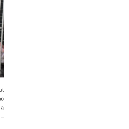
ut
ho
 a
 –