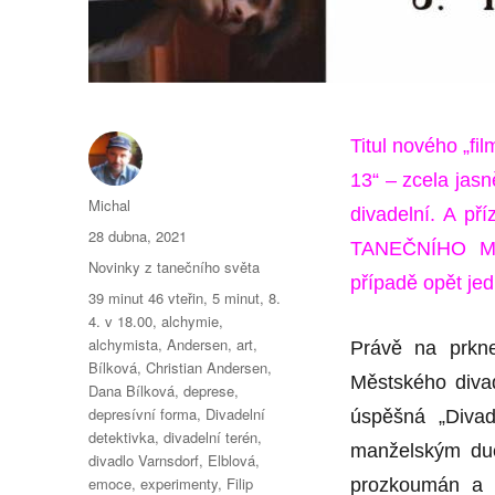
Titul nového „f
13“ – zcela jasn
Autor:
Michal
divadelní. A př
Publikováno:
28 dubna, 2021
TANEČNÍHO MAG
Rubriky:
Novinky z tanečního světa
případě opět jed
Štítky:
39 minut 46 vteřin
,
5 minut
,
8.
4. v 18.00
,
alchymie
,
alchymista
,
Andersen
,
art
,
Právě na prkne
Bílková
,
Christian Andersen
,
Městského divad
Dana Bílková
,
deprese
,
depresívní forma
,
Divadelní
úspěšná „Divade
detektivka
,
divadelní terén
,
manželským due
divadlo Varnsdorf
,
Elblová
,
emoce
,
experimenty
,
Filip
prozkoumán a z