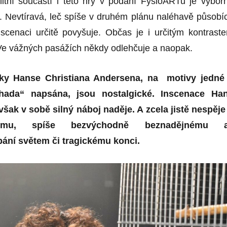
alitní součástí i této hry v podání FysioARTu je výbor
. Nevtíravá, leč spíše v druhém plánu naléhavě působíc
scenaci určitě povyšuje. Občas je i určitým kontrast
Ve vážných pasážích někdy odlehčuje a naopak.
y Hanse Christiana Andersena, na motivy jedné
ada“ napsána, jsou nostalgické. Inscenace Ha
šak v sobě silný náboj naděje. A zcela jistě nespěje
kému, spíše bezvýchodně beznadějnému 
ání světem či tragickému konci.