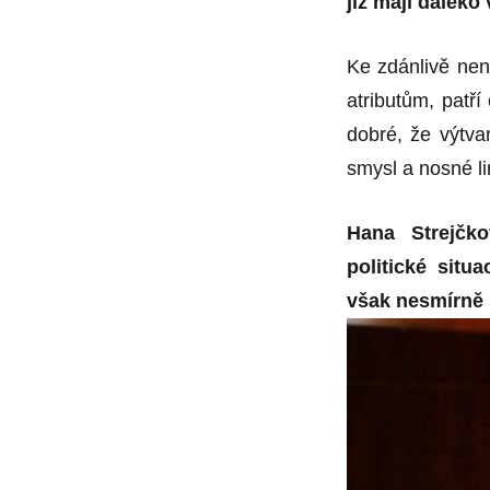
již mají daleko
Ke zdánlivě nen
atributům, patří
dobré, že výtvar
smysl a nosné li
Hana Strejčko
politické situ
však nesmírně 