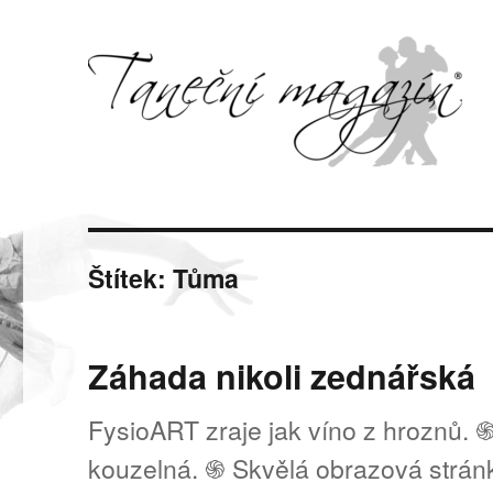
Svět tance, pohybu a hudby
Taneční magazín
Štítek:
Tůma
Záhada nikoli zednářská
FysioART zraje jak víno z hroznů. ֍
kouzelná. ֍ Skvělá obrazová strán