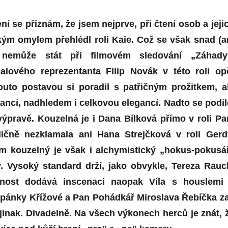
í se přiznám, že jsem nejprve, při čtení osob a jeji
kým omylem přehlédl roli Kaie. Což se však snad (a
nemůže stát při filmovém sledování „Záhady
alového reprezentanta Filip Novák v této roli op
outo postavou si poradil s patřičným prožitkem, a
ancí, nadhledem i celkovou elegancí. Nadto se podíl
výpravě. Kouzelná je i Dana Bílková přímo v roli Pa
dičně nezklamala ani Hana Strejčková v roli Gerd
 kouzelný je však i alchymistický „hokus-pokusá
. Vysoký standard drží, jako obvykle, Tereza Rauc
čnost dodává inscenaci naopak Víla s houslemi
těpánky Křížové a Pan Pohádkář Miroslava Řebíčka z
jinak. Divadelně. Na všech výkonech herců je znát, 