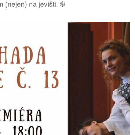
(nejen) na jevišti. ֍