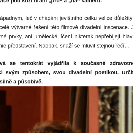
 více pod kůží hraní „pro“ a „na“ kameru.
ápadným, leč v chápání jevištního celku velice důležit
 celé výtvarné řešení této filmově divadelní inscenace. 
né prvky, ani umělecké líčení nikterak nepřebíjejí hlav
nie představení. Naopak, snaží se mluvit stejnou řečí…
vá se tentokrát vyjádřila k současné zdravotn
aci svým způsobem, svou divadelní poetikou. Urči
silně a působivě.