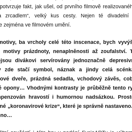
otvrzuje fakt, jak ušel, od prvního filmově realizované
a zrcadlem“, velký kus cesty. Nejen té divadelní
ale zejména ve filmovém umění.
 motivy, ba vrcholy celé této inscenace, bych vyvýš
 motivy prázdnoty, nenaplněnosti až zoufalství. 
jsou divákovi servírovány jednoznačně depresiv
 zde stačí symbol, náznak a jindy celá scénk
ové dveře, prázdná sedadla, vchodový závěs, co
é opony… Vhodnými kontrasty je průběžně tento r
penzován hravostí i humornou nadsázkou. Prost
é „koronavirové krize“, které je správně nastaveno.
těno…