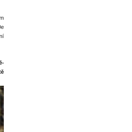
ým
Je
ní
ě-
tě