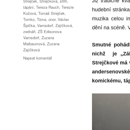
Již tradičně kv
Strejček
,
Strejčková
,
střih
,
tápání
,
Tereza Rauch
,
Terezie
hudební stránka
Kožová
,
Tomáš Strejček
,
muzika celou in
Tomko
,
Tůma
,
únor
,
Václav
Špička
,
Varnsdorf
,
Zajíčková
,
dění na scéně. 
zednáři
,
ZŠ Edisonova
Varnsdorf
,
Zuzana
Maibaumová
,
Zuzana
Smutné pohádk
Zajíčková
nichž je „Záh
pro
Napsat komentář
Strejčkové má v
text
s
andersenovs
názvem
komickému, táp
Záhada
nikoli
zednářská