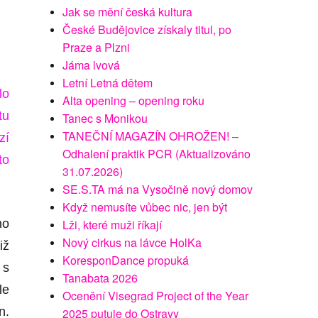
Jak se mění česká kultura
České Budějovice získaly titul, po
Praze a Plzni
Jáma lvová
Letní Letná dětem
lo
Alta opening – opening roku
tu
Tanec s Monikou
TANEČNÍ MAGAZÍN OHROŽEN! –
zí
Odhalení praktik PCR (Aktualizováno
to
31.07.2026)
SE.S.TA má na Vysočině nový domov
Když nemusíte vůbec nic, jen být
Lži, které muži říkají
ho
Nový cirkus na lávce HolKa
iž
KoresponDance propuká
 s
Tanabata 2026
le
Ocenění Visegrad Project of the Year
n.
2025 putuje do Ostravy