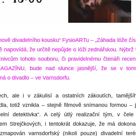
ilmově divadelního kousku“ FysioARTu – „Záhada lóže čís
ě napovídá, že určitě nepůjde o lóži zednářskou. Nýbrž 
íznivcům tohoto souboru, či pravidelnému čtenáři recen
AZÍNU, bude nad slunce jasnější, že se v tom
ná o divadlo – ve Varnsdorfu.
ch, ale i v zákulisí a ostatních zákoutích, tamější
la, totiž vznikla – stejně filmově snímanou formou – j
lní detektivka“. A celý útlý realizační tým, v čele
m Strejčkových, i tentokrát dokazuje, že má dokona
mapován varnsdorfský (nikoli pouze) divadelní teré