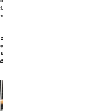
ná
í,
em
 z
ny
 k
až