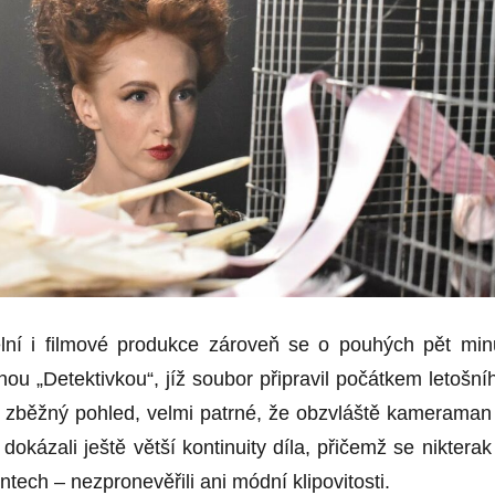
lní i filmové produkce zároveň se o pouhých pět min
ou „Detektivkou“, jíž soubor připravil počátkem letošní
na zběžný pohled, velmi patrné, že obzvláště kameraman
 dokázali ještě větší kontinuity díla, přičemž se nikterak
tech – nezpronevěřili ani módní klipovitosti.