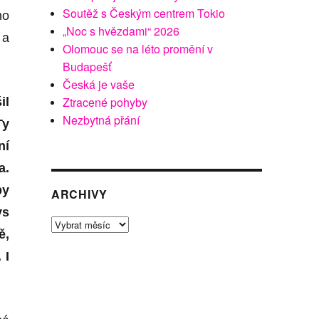
Soutěž s Českým centrem Tokio
ho
„Noc s hvězdami“ 2026
 a
Olomouc se na léto promění v
Budapešť
Česká je vaše
Ztracené pohyby
il
Nezbytná přání
Ty
ní
a.
by
ARCHIVY
ys
Archivy
ě,
 I