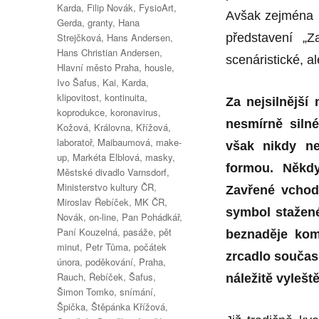
Karda
,
Filip Novák
,
FysioArt
,
Avšak zejména p
Gerda
,
granty
,
Hana
Strejčková
,
Hans Andersen
,
představení „Z
Hans Christian Andersen
,
scenáristické, 
Hlavní město Praha
,
housle
,
Ivo Šafus
,
Kai
,
Karda
,
klipovitost
,
kontinuita
,
Za nejsilnější
koprodukce
,
koronavirus
,
nesmírně silné
Kožová
,
Královna
,
Křížová
,
laboratoř
,
Maibaumová
,
make-
však nikdy ne
up
,
Markéta Elblová
,
masky
,
formou. Někdy
Městské divadlo Varnsdorf
,
Ministerstvo kultury ČR
,
Zavřené vchod
Miroslav Řebíček
,
MK ČR
,
symbol stažen
Novák
,
on-line
,
Pan Pohádkář
,
Paní Kouzelná
,
pasáže
,
pět
beznaděje kom
minut
,
Petr Tůma
,
počátek
zrcadlo současn
února
,
poděkování
,
Praha
,
Rauch
,
Řebíček
,
Šafus
,
náležitě vyleš
Šimon Tomko
,
snímání
,
Špička
,
Štěpánka Křížová
,