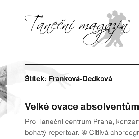
Svět tance, pohybu a hudby
Taneční magazín
Štítek:
Franková-Dedková
Velké ovace absolventům
Pro Taneční centrum Praha, konzerv
bohatý repertoár. ֍ Citlivá choreogr