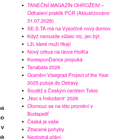
TANEČNÍ MAGAZÍN OHROŽEN! –
Odhalení praktik PCR (Aktualizováno
31.07.2026)
SE.S.TA má na Vysočině nový domov
Když nemusíte vůbec nic, jen být
Lži, které muži říkají
Nový cirkus na lávce HolKa
KoresponDance propuká
Tanabata 2026
Ocenění Visegrad Project of the Year
2025 putuje do Ostravy
Soutěž s Českým centrem Tokio
„Noc s hvězdami“ 2026
Olomouc se na léto promění v
na
Budapešť
ho
Česká je vaše
 v
Ztracené pohyby
Nezbytná přání
na