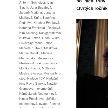
po nich třídy 
Antonín Schneider
,
Ivan
Slavík
,
Jana Budařová
,
čtvrtých ročník
Jaromír Meduna
,
Justýna
Mašková
,
Kaše
,
Kateřina
Dedková
,
Kateřina Franková
,
Kateřina Franková - Dedková
,
Kim Sojeong
,
Königsmarková
,
Kultová
,
Lekeš
,
Linda Svidró
,
Lukavský
,
Mario Petipa
,
Markéta Kultová
,
Mašková
,
Matteo Bocelli
,
Meduna
,
Medzanská
,
Mejsnarová
,
Mezinárodní centrum tance
,
Monika Plachá
,
Müllerová
,
Musica Slovaca
,
Musicality of
step
,
Nadace TCP
,
Nadační
fond Pavla Šmoka
,
Natálie
Glembová
,
nekomerční
,
Němčoková
,
Neumannová
,
Nicole Popelková
,
oldřiška
neumannová
,
ovace
,
Painted