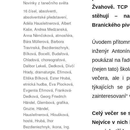
Rubriky:
Novinky z tanečního světa
Žvahově. TCP i
Štítky:
16 čísel
,
absolventi
,
stěhují – na
absolventské představení
,
Adéla Hausleitnerová
,
Albert
Branického piv
Kaše
,
Andrea Medzanská
,
Anna Němčoková
,
atmosféra
,
Bára Müllerová
,
Barbora
Úvodem přítomné
Travinská
,
Bezdieniezhnyk
,
inženýr Antoní
Bílková
,
Bocelli
,
Budařová
,
Chladová
,
choreografové
,
poukázal na řad
Dalibor Lekeš
,
Dedková
,
Dívčí
(nejen tato) šk
Hrady
,
dramaturgie
,
Efimová
,
Eliška Bílková
,
Ester Hrubá
,
večera, ale i p
etnická hudba
,
Eva Plocková
,
týkajících se 
Evgeniia Efimová
,
Franková-
zainteresovaní“ 
Dedková
,
Georg Friedrich
Händel
,
Glembová
,
grafika
,
Gruzie
,
Händel
,
Celý večer se 
Hausleitnerová
,
Hloušková
,
hosté
,
Hrubá
,
Ihor
Nejvíce v nich
Bezdieniezhnyk
,
ikona
,
Ing.