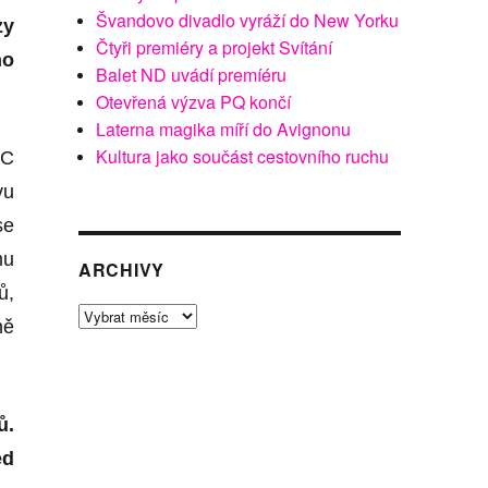
Švandovo divadlo vyráží do New Yorku
zy
Čtyři premiéry a projekt Svítání
ho
Balet ND uvádí premíéru
Otevřená výzva PQ končí
Laterna magika míří do Avignonu
Kultura jako součást cestovního ruchu
PC
vu
se
mu
ARCHIVY
ů,
Archivy
ně
ů.
ed