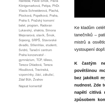
Rainbow
,
Pavel Šmok
,
Pavla
Königsmarková
,
Petipa
,
PhDr.
Vlasta Schneiderová
,
Plachá
,
Plocková
,
Popelková
,
Praha
,
Praha 5
,
Pražský komorní
balet
,
program
,
Radovan
Ke kladům celé
Lukavský
,
shakira
,
Simona
tanečníků – pat
Mejsnarová
,
slavík
,
Šmok
,
Sojeong
,
SRPŠ
,
Stavovské
mistrů a osvětl
divadlo
,
Střemhlav
,
studenti
,
vystoupení dopř
Svidró
,
Taneční centrum
Praha konzervatoř -
gymnázium
,
TCP
,
těleso
,
K častým ne
Tereza Chladová
,
Tereza
Hloušková
,
Travinská
,
povětšinou mo
vzpomínky
,
žáci
,
zákulisí
,
bez jakékoli m
Zdař Bůh
,
Žvahov
nudnost. Zde t
pro
Napsat komentář
text
napětí citlivá
s
způsobem kont
názvem