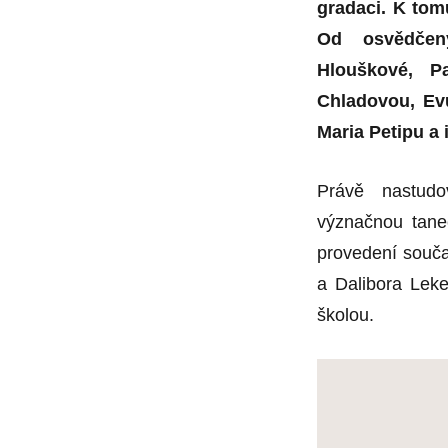
Velké
gradaci. K tomu
ovace
Od osvědčený
absolventům
ve
Hlouškové, P
Stavovském
Chladovou, Ev
divadle
Maria Petipu a
Právě nastudo
význačnou tane
provedení souča
a Dalibora Leke
školou.