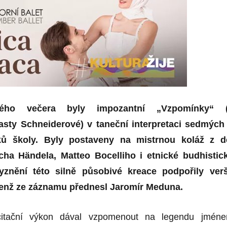
lého večera byly impozantní „Vzpomínky“ 
lasty Schneiderové) v taneční interpretaci sedmých
ů školy. Byly postaveny na mistrnou koláž z d
cha Händela, Matteo Bocelliho i etnické budhistic
yznění této silně působivé kreace podpořily ver
 jenž ze záznamu přednesl Jaromír Meduna.
citační výkon dával vzpomenout na legendu jmén