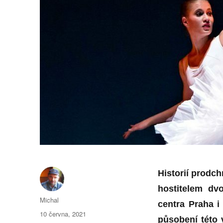
Historií prodc
hostitelem dv
Autor:
Michal
centra Praha i
Publikováno:
10 června, 2021
působení této 