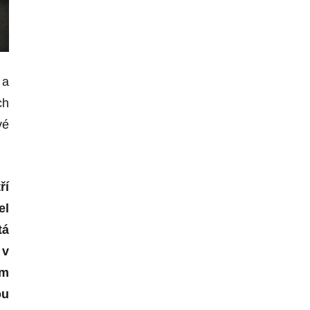
 a
ch
vé
ří
el
tá
 v
ím
ou