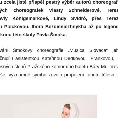
 zcela jistě přispěl pestrý výběr autorů choreografi
ch choreografek Vlasty Schneiderové, Tere
avly Königsmarkové, Lindy Svidró, přes Tere
u Plockovou, Ihora Bezdieniezhnykha až po legen
 ikonu této školy Pavla Šmoka.
vání Šmokovy choreografie „Musica Slovaca“ je
čnicí i asistentkou Kateřinou Dedkovou Frankovou,
sných členů Pražského komorního baletu Báry Müllero
še, významně symbolizovalo propojení tohoto tělesa 