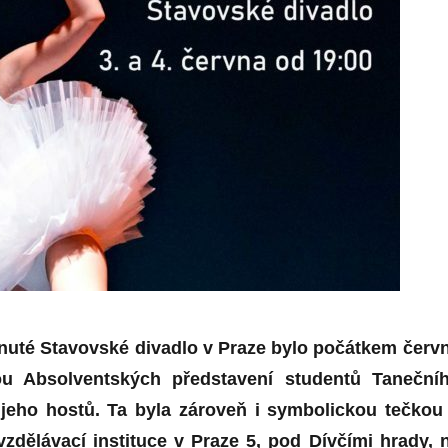
hnuté Stavovské divadlo v Praze bylo počátkem červ
ou Absolventských představení studentů Taneční
 jeho hostů. Ta byla zároveň i symbolickou tečkou
vzdělávací instituce v Praze 5, pod Dívčími hrady, 