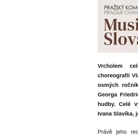
Vrcholem ce
choreografii V
osmých ročník
Georga Friedri
hudby. Celé v
Ivana Slavíka,
Právě jeho re