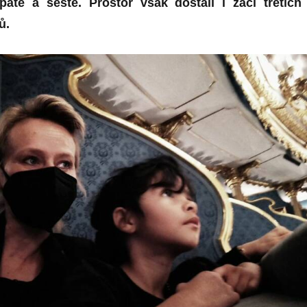
páté a šesté. Prostor však dostali i žáci třetích
ů.