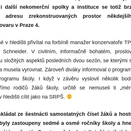
 další nekomerční spolky a instituce se totiž br
 adresu zrekonstruovaných prostor někdejší
ovaru v Praze 4.
 v hledišti přivítal na forbíně manažer konzervatoře T
n Schneider. V civilním, informačně bohatém, proslo
u složitých aspektů posledních dvou sezón, se kterými 
ola musela vyrovnat. Zároveň diváky informoval o progra
rogramu školy. I když v závěru vyslovil několik bod
přímo rodičů žáků školy, určitě se nemuseli ti „mé
v hledišti cítit jako na SRPŠ.
skládal ze šestnácti samostatných čísel žáků a host
 byly zastoupeny sedmé a osmé ročníky školy a hn