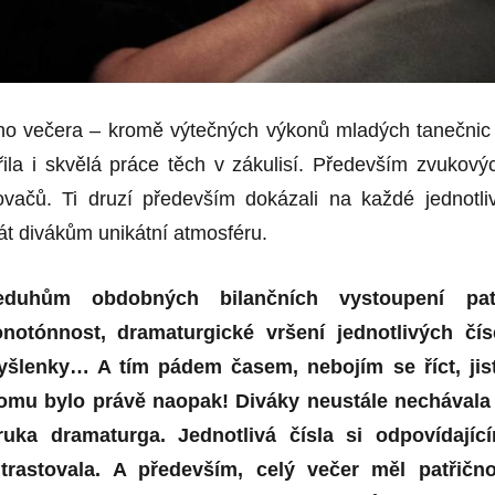
ho večera – kromě výtečných výkonů mladých tanečnic
řila i skvělá práce těch v zákulisí. Především zvukový
ovačů. Ti druzí především dokázali na každé jednotli
át divákům unikátní atmosféru.
duhům obdobných bilančních vystoupení pat
notónnost, dramaturgické vršení jednotlivých čís
yšlenky… A tím pádem časem, nebojím se říct, jis
omu bylo právě naopak! Diváky neustále nechávala
 ruka dramaturga. Jednotlivá čísla si odpovídajíc
rastovala. A především, celý večer měl patřičn