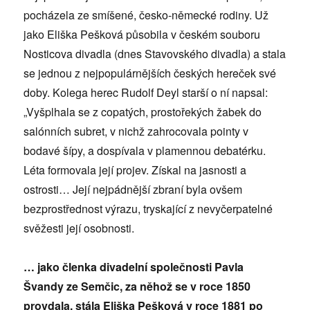
pocházela ze smíšené, česko-německé rodiny. Už
jako Eliška Pešková působila v českém souboru
Nosticova divadla (dnes Stavovského divadla) a stala
se jednou z nejpopulárnějších českých hereček své
doby. Kolega herec Rudolf Deyl starší o ní napsal:
„Vyšplhala se z copatých, prostořekých žabek do
salónních subret, v nichž zahrocovala pointy v
bodavé šípy, a dospívala v plamennou debatérku.
Léta formovala její projev. Získal na jasnosti a
ostrosti… Její nejpádnější zbraní byla ovšem
bezprostřednost výrazu, tryskající z nevyčerpatelné
svěžesti její osobnosti.
… jako členka divadelní společnosti Pavla
Švandy ze Semčic, za něhož se v roce 1850
provdala, stála Eliška Pešková v roce 1881 po