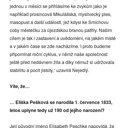
jednou v měsíci se přihlásíme ke zvykům jako je
například prosincová Mikulášská, myslivecký ples,
masopust a další události, jež kdysi ke Smíchovu
coby městečku za újezdskou branou patřily. Naším
cílem je tak i zastavení a uvědomění, na jakém místě
a v jakém čase se zde nacházíme. I proto budeme
připomínat roční cyklus, v němž naše společnost
ještě před nedávnem žila a díky němuž si udržovala
stabilitu a pocit jistoty,“ uzavírá Nejedlý.
Víte, že…
… Eliška Pešková se narodila 1. července 1833,
letos uplyne tedy už 190 od jejího narození?
Její původní jméno Elisabeth Peschke napovídá, že