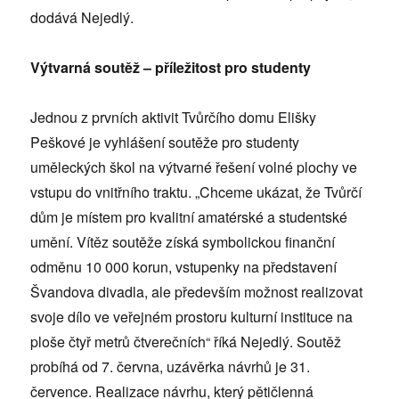
dodává Nejedlý.
Výtvarná soutěž – příležitost pro studenty
Jednou z prvních aktivit Tvůrčího domu Elišky
Peškové je vyhlášení soutěže pro studenty
uměleckých škol na výtvarné řešení volné plochy ve
vstupu do vnitřního traktu. „Chceme ukázat, že Tvůrčí
dům je místem pro kvalitní amatérské a studentské
umění. Vítěz soutěže získá symbolickou finanční
odměnu 10 000 korun, vstupenky na představení
Švandova divadla, ale především možnost realizovat
svoje dílo ve veřejném prostoru kulturní instituce na
ploše čtyř metrů čtverečních“ říká Nejedlý. Soutěž
probíhá od 7. června, uzávěrka návrhů je 31.
července. Realizace návrhu, který pětičlenná