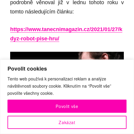
podrobně věnoval již v lednu tohoto roku v
tomto následujícím článku:
https://www.tanecnimagazin.cz/2021/01/27/
k
dyz-robot-pise-hru
/
Povolit cookies
Tento web používá k personalizaci reklam a analýze
návštěvnosti soubory cookie. Kliknutím na “Povolit vše”
povolíte všechny cookie.
Povolit vše
Zakázat
Jacob Erftemeijer v titulní roli (vlevo) a Petr Buchta, který v