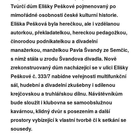
Tvůrčí dům Elišky Peškové pojmenovaný po
mimořádné osobnosti české kulturní historie.
Eliška Pešková byla herečkou, ale i vzdělanou
autorkou, překladatelkou, hereckou pedagožkou,
činorodou podnikatelkou a divadelní
manažerkou, manželkou Pavla Švandy ze Semčic,
s nímž stála u zrodu Švandova divadla. Nově
zrekonstruovaný dům nacházející se v ulici Elišky
Peškové č. 333/7 nabídne veřejnosti multifunkční
sál, hudební a divadelní zkušebny i sdílenou
krejčovskou a truhlářskou dílnu. Návštěvníkům
bude sloužit i klubovna se samoobslužnou
kavárnou, klidný dvůr s posezením a další
prostory vybízející k vlastní tvorbě či k setkání se
sousedy.