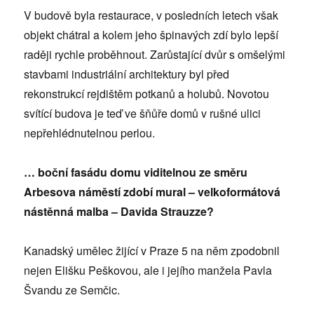
V budově byla restaurace, v posledních letech však
objekt chátral a kolem jeho špinavých zdí bylo lepší
raději rychle proběhnout. Zarůstající dvůr s omšelými
stavbami industriální architektury byl před
rekonstrukcí rejdištěm potkanů a holubů. Novotou
svítící budova je teď ve šňůře domů v rušné ulici
nepřehlédnutelnou perlou.
…
bo
ční fasádu domu viditelnou ze směru
Arbesova náměstí zdobí mural – velkoformátová
nástěnná malba – Davida Strauzze?
Kanadský umělec žijící v Praze 5 na něm zpodobnil
nejen Elišku Peškovou, ale i jejího manžela Pavla
Švandu ze Semčic.