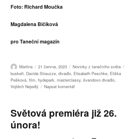
Foto: Richard Moučka
Magdalena Bičíkov
á
pro Taneční magazín
Autor:
Publikováno:
Rubriky:
Štítky:
Martina
21 června, 2023
Novinky z tanečního světa
buskeři
,
Davida Strauzze
,
divadlo
,
Elisabeth Peschke
,
Eliška
Pešková
,
film
,
hydepark
,
masterclassy
,
švandovo divadlo
,
pro
Vojtěch Nejedlý
Napsat komentář
text
s
názvem
Světová premiéra již 26.
Švandovo
divadlo
února!
otevře
Tvůrčí
dům