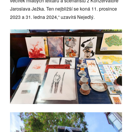
večírek mladých textařů a scenáristů z Konzervatoře
Jaroslava Ježka. Ten nejbližší se koná 11. prosince
2023 a 31. ledna 2024,“ uzavírá Nejedlý.