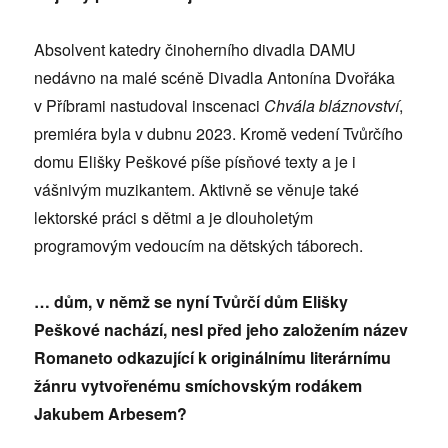
Absolvent katedry činoherního divadla DAMU
nedávno na malé scéně Divadla Antonína Dvořáka
v Příbrami nastudoval inscenaci
Chvála bláznovství
,
premiéra byla v dubnu 2023. Kromě vedení Tvůrčího
domu Elišky Peškové píše písňové texty a je i
vášnivým muzikantem. Aktivně se věnuje také
lektorské práci s dětmi a je dlouholetým
programovým vedoucím na dětských táborech.
… dům, v němž se nyní Tvůrčí dům Elišky
Peškové nachází, nesl před jeho založením název
Romaneto odkazující k originálnímu literárnímu
žánru vytvořenému smíchovským rodákem
Jakubem Arbesem?