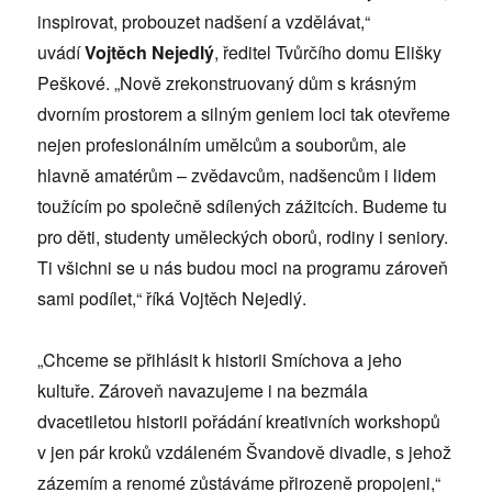
inspirovat, probouzet nadšení a vzdělávat,“
uvádí
Vojtěch Nejedlý
, ředitel Tvůrčího domu Elišky
Peškové. „Nově zrekonstruovaný dům s krásným
dvorním prostorem a silným geniem loci tak otevřeme
nejen profesionálním umělcům a souborům, ale
hlavně amatérům – zvědavcům, nadšencům i lidem
toužícím po společně sdílených zážitcích. Budeme tu
pro děti, studenty uměleckých oborů, rodiny i seniory.
Ti všichni se u nás budou moci na programu zároveň
sami podílet,“ říká Vojtěch Nejedlý.
„Chceme se přihlásit k historii Smíchova a jeho
kultuře. Zároveň navazujeme i na bezmála
dvacetiletou historii pořádání kreativních workshopů
v jen pár kroků vzdáleném Švandově divadle, s jehož
zázemím a renomé zůstáváme přirozeně propojeni,“