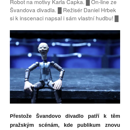
Robot na motivy Karla Čapka. █ On-line ze
Elišky
Švandova divadla. █ Režisér Daniel Hrbek
Peškové
si k inscenaci napsal i sám vlastní hudbu! █
Přestože Švandovo divadlo patří k těm
pražským scénám, kde publikum znovu