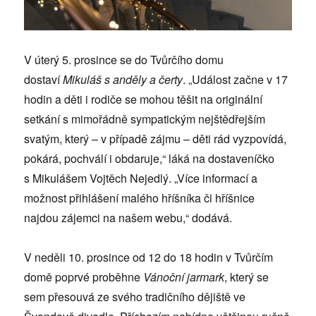
V úterý 5. prosince se do Tvůrčího domu
dostaví
Mikuláš s anděly a čerty
. „Událost začne v 17
hodin a děti i rodiče se mohou těšit na originální
setkání s mimořádně sympatickým nejštědřejším
svatým, který – v případě zájmu – děti rád vyzpovídá,
pokárá, pochválí i obdaruje,“ láká na dostaveníčko
s Mikulášem Vojtěch Nejedlý. „Více informací a
možnost přihlášení malého hříšníka či hříšnice
najdou zájemci na našem webu,“ dodává.
V neděli 10. prosince od 12 do 18 hodin v Tvůrčím
domě poprvé proběhne
Vánoční jarmark
, který se
sem přesouvá ze svého tradičního dějiště ve