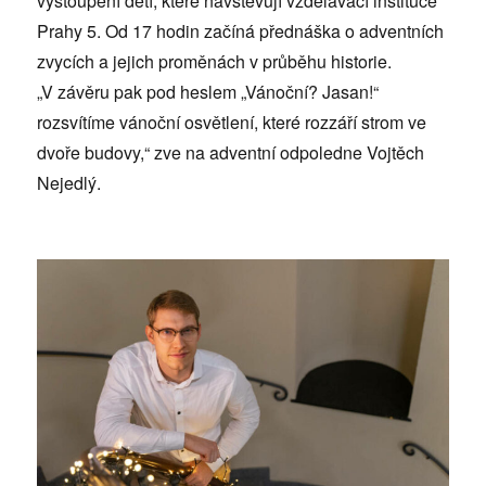
vystoupení dětí, které navštěvují vzdělávací instituce
Prahy 5. Od 17 hodin začíná přednáška o adventních
zvycích a jejich proměnách v průběhu historie.
„V závěru pak pod heslem „Vánoční? Jasan!“
rozsvítíme vánoční osvětlení, které rozzáří strom ve
dvoře budovy,“ zve na adventní odpoledne Vojtěch
Nejedlý.