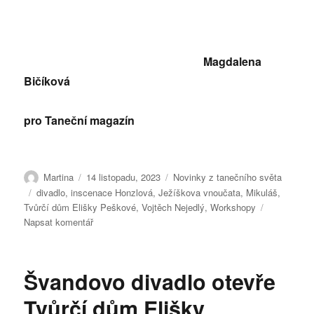
Magdalena
Bičíková
pro Taneční magazín
Autor:
Publikováno:
Rubriky:
Martina
14 listopadu, 2023
Novinky z tanečního světa
Štítky:
divadlo
,
inscenace Honzlová
,
Ježíškova vnoučata
,
Mikuláš
,
Tvůrčí dům Elišky Peškové
,
Vojtěch Nejedlý
,
Workshopy
pro
Napsat komentář
text
s
názvem
Švandovo divadlo otevře
Tvůrčí
dům
Tvůrčí dům Elišky
Elišky