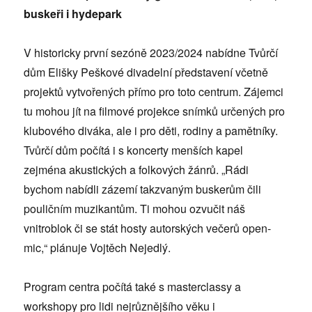
buskeři i hydepark
V historicky první sezóně 2023/2024 nabídne Tvůrčí
dům Elišky Peškové divadelní představení včetně
projektů vytvořených přímo pro toto centrum. Zájemci
tu mohou jít na filmové projekce snímků určených pro
klubového diváka, ale i pro děti, rodiny a pamětníky.
Tvůrčí dům počítá i s koncerty menších kapel
zejména akustických a folkových žánrů. „Rádi
bychom nabídli zázemí takzvaným buskerům čili
pouličním muzikantům. Ti mohou ozvučit náš
vnitroblok či se stát hosty autorských večerů open-
mic,“ plánuje Vojtěch Nejedlý.
Program centra počítá také s masterclassy a
workshopy pro lidi nejrůznějšího věku i