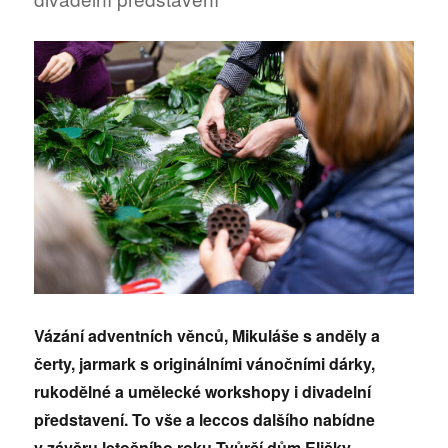
Vázání adventních věnců, Mikuláše s anděly a
čerty, jarmark s originálními vánočními dárky,
rukodělné a umělecké workshopy i divadelní
představení. To vše a leccos dalšího nabídne
v závěru letošního roku Tvůrčí dům Elišky