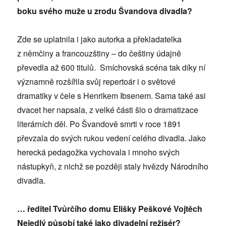
boku svého muže u zrodu Švandova divadla?
Zde se uplatnila i jako autorka a překladatelka
z němčiny a francouzštiny – do češtiny údajně
převedla až 600 titulů. Smíchovská scéna tak díky ní
významně rozšířila svůj repertoár i o světové
dramatiky v čele s Henrikem Ibsenem. Sama také asi
dvacet her napsala, z velké části šlo o dramatizace
literárních děl. Po Švandově smrti v roce 1891
převzala do svých rukou vedení celého divadla. Jako
herecká pedagožka vychovala i mnoho svých
nástupkyň, z nichž se později staly hvězdy Národního
divadla.
… ředitel Tvůrčího domu Elišky Peškové Vojtěch
Nejedlý působí také jako divadelní režisér?