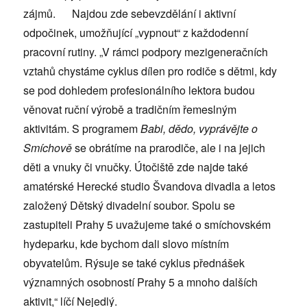
zájmů. Najdou zde sebevzdělání i aktivní
odpočinek, umožňující „vypnout“ z každodenní
pracovní rutiny. „V rámci podpory mezigeneračních
vztahů chystáme cyklus dílen pro rodiče s dětmi, kdy
se pod dohledem profesionálního lektora budou
věnovat ruční výrobě a tradičním řemeslným
aktivitám. S programem
Babi, dědo, vyprávějte o
Smíchově
se obrátíme na prarodiče, ale i na jejich
děti a vnuky či vnučky. Útočiště zde najde také
amatérské Herecké studio Švandova divadla a letos
založený Dětský divadelní soubor. Spolu se
zastupiteli Prahy 5 uvažujeme také o smíchovském
hydeparku, kde bychom dali slovo místním
obyvatelům. Rýsuje se také cyklus přednášek
významných osobností Prahy 5 a mnoho dalších
aktivit,“ líčí Nejedlý.