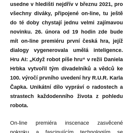
usedne v hledišti nejdřív v březnu 2021, pro
všechny diváky, připojené on-line, tu ještě
do té doby chystají jednu velmi zajímavou
novinku. 26. února od 19 hodin zde bude
mít on-line premiéru první česká hra, jejíž
dialogy vygenerovala umělá inteligence.
Hru AI: „Když robot píše hru“ v režii Daniela
Hrbka vytvořil tým divadelníků a vědců ke
100. výročí prvního uvedení hry R.U.R. Karla
Čapka. Unikátní dílo vypráví o radostech a
strastech každodenního života z pohledu
robota.
On-line premiéra inscenace zasvěcené
pokroku a fascinujícím technologiím se