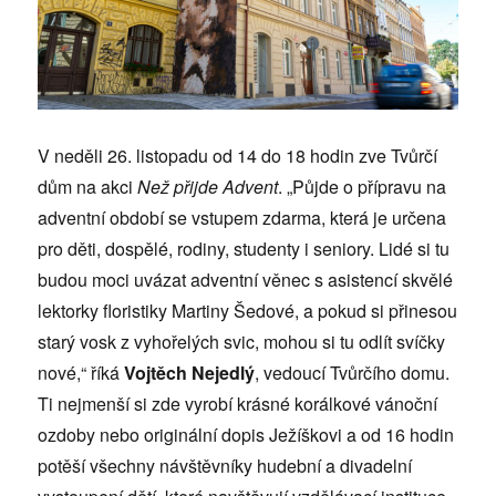
V neděli 26. listopadu od 14 do 18 hodin zve Tvůrčí
dům na akci
Než přijde Advent
. „Půjde o přípravu na
adventní období se vstupem zdarma, která je určena
pro děti, dospělé, rodiny, studenty i seniory. Lidé si tu
budou moci uvázat adventní věnec s asistencí skvělé
lektorky floristiky Martiny Šedové, a pokud si přinesou
starý vosk z vyhořelých svic, mohou si tu odlít svíčky
nové,“ říká
Vojtěch Nejedlý
, vedoucí Tvůrčího domu.
Ti nejmenší si zde vyrobí krásné korálkové vánoční
ozdoby nebo originální dopis Ježíškovi a od 16 hodin
potěší všechny návštěvníky hudební a divadelní