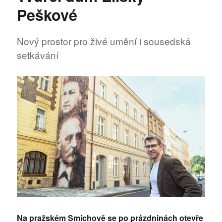
Peškové
Peškové
na
Smíchově
chystá
Nový prostor pro živé umění i sousedská
adventní
setkávání
program
Na pražském Smíchově se po prázdninách otevře