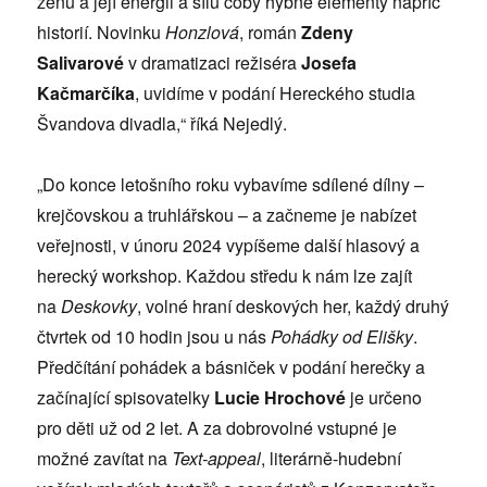
ženu a její energii a sílu coby hybné elementy napříč
historií. Novinku
Honzlová
, román
Zdeny
Salivarové
v dramatizaci režiséra
Josefa
Kačmarčíka
, uvidíme v podání Hereckého studia
Švandova divadla,“ říká Nejedlý.
„Do konce letošního roku vybavíme sdílené dílny –
krejčovskou a truhlářskou – a začneme je nabízet
veřejnosti, v únoru 2024 vypíšeme další hlasový a
herecký workshop. Každou středu k nám lze zajít
na
Deskovky
, volné hraní deskových her, každý druhý
čtvrtek od 10 hodin jsou u nás
Pohádky od Elišky
.
Předčítání pohádek a básniček v podání herečky a
začínající spisovatelky
Lucie Hrochové
je určeno
pro děti už od 2 let. A za dobrovolné vstupné je
možné zavítat na
Text-appeal
, literárně-hudební