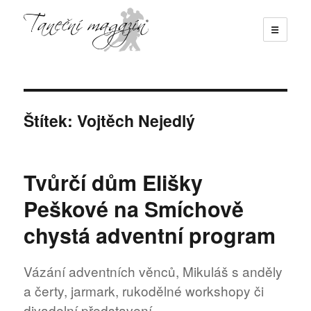
☰
Taneční magazín
Štítek:
Vojtěch Nejedlý
Tvůrčí dům Elišky
Peškové na Smíchově
chystá adventní program
Vázání adventních věnců, Mikuláš s anděly
a čerty, jarmark, rukodělné workshopy či
divadelní představení