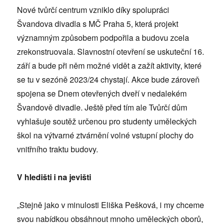
Nové tvůrčí centrum vzniklo díky spolupráci
Švandova divadla s MČ Praha 5, která projekt
významným způsobem podpořila a budovu zcela
zrekonstruovala. Slavnostní otevření se uskuteční 16.
září a bude při něm možné vidět a zažít aktivity, které
se tu v sezóně 2023/24 chystají. Akce bude zároveň
spojena se Dnem otevřených dveří v nedalekém
Švandově divadle. Ještě před tím ale Tvůrčí dům
vyhlašuje soutěž určenou pro studenty uměleckých
škol na výtvarné ztvárnění volné vstupní plochy do
vnitřního traktu budovy.
V hledišti i na jevišti
„Stejně jako v minulosti Eliška Pešková, i my chceme
svou nabídkou obsáhnout mnoho uměleckých oborů,