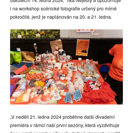
uskuteční 14. ledna 2024,“ říká Nejedlý a upozorňuje
i na workshop scénické fotografie určený pro mírně
pokročilé, jenž je naplánován na 20. a 21. ledna.
„V neděli 21. ledna 2024 proběhne další divadelní
premiéra v rámci naší první sezóny, která vyzdvihuje