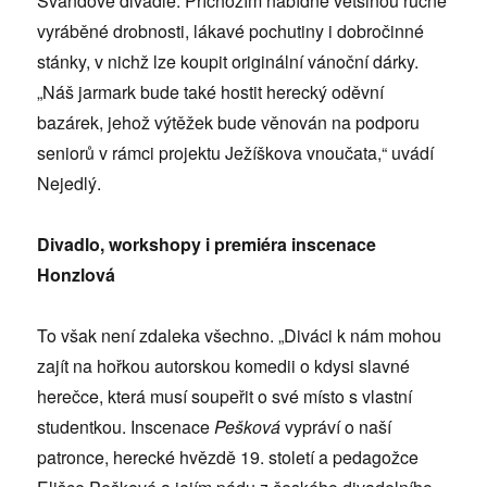
Švandově divadle. Příchozím nabídne většinou ručně
vyráběné drobnosti, lákavé pochutiny i dobročinné
stánky, v nichž lze koupit originální vánoční dárky.
„Náš jarmark bude také hostit herecký oděvní
bazárek, jehož výtěžek bude věnován na podporu
seniorů v rámci projektu Ježíškova vnoučata,“ uvádí
Nejedlý.
Divadlo, workshopy i premiéra inscenace
Honzlová
To však není zdaleka všechno. „Diváci k nám mohou
zajít na hořkou autorskou komedii o kdysi slavné
herečce, která musí soupeřit o své místo s vlastní
studentkou. Inscenace
Pešková
vypráví o naší
patronce, herecké hvězdě 19. století a pedagožce