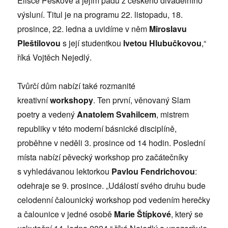
Elišce Peškové a jejím pádu z českého divadelního
výsluní. Titul je na programu 22. listopadu, 18.
prosince, 22. ledna a uvidíme v něm
Miroslavu
Pleštilovou
s její studentkou
Ivetou Hlubučkovou
,“
říká Vojtěch Nejedlý.
Tvůrčí dům nabízí také rozmanité
kreativní
workshopy
. Ten první, věnovaný Slam
poetry a vedený
Anatolem Svahilcem
, mistrem
republiky v této moderní básnické disciplíně,
proběhne v neděli 3. prosince od 14 hodin. Poslední
místa nabízí pěvecký workshop pro začátečníky
s vyhledávanou lektorkou
Pavlou Fendrichovou
:
odehraje se 9. prosince. „Událostí svého druhu bude
celodenní čalounický workshop pod vedením herečky
a čalounice v jedné osobě
Marie Štípkové
, který se