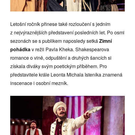
Letošní ročník přinese také rozloučení s jedním
z nejvýraznějších představení posledních let. Po osmi
sezonách se s publikem naposledy setká
Zimní
pohádka
v režii Pavla Kheka. Shakespearova
romance o vině, odpuštění a druhých šancích si
získala diváky svým poetickým příběhem. Pro
představitele krále Leonta Michala Isteníka znamená
inscenace i osobní mezník.