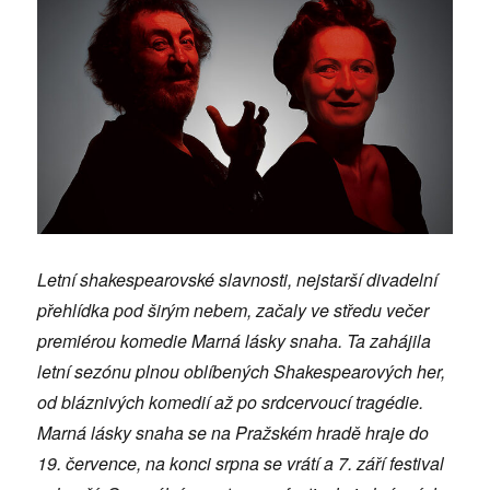
Letní shakespearovské slavnosti, nejstarší divadelní
přehlídka pod širým nebem, začaly ve středu večer
premiérou komedie Marná lásky snaha. Ta zahájila
letní sezónu plnou oblíbených Shakespearových her,
od bláznivých komedií až po srdcervoucí tragédie.
Marná lásky snaha se na Pražském hradě hraje do
19. července, na konci srpna se vrátí a 7. září festival