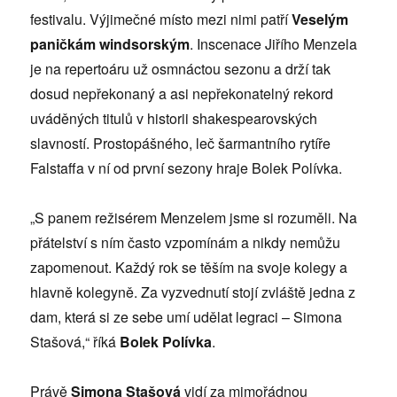
festivalu. Výjimečné místo mezi nimi patří
Veselým
paničkám windsorským
. Inscenace Jiřího Menzela
je na repertoáru už osmnáctou sezonu a drží tak
dosud nepřekonaný a asi nepřekonatelný rekord
uváděných titulů v historii shakespearovských
slavností. Prostopášného, leč šarmantního rytíře
Falstaffa v ní od první sezony hraje Bolek Polívka.
„S panem režisérem Menzelem jsme si rozuměli. Na
přátelství s ním často vzpomínám a nikdy nemůžu
zapomenout. Každý rok se těším na svoje kolegy a
hlavně kolegyně. Za vyzvednutí stojí zvláště jedna z
dam, která si ze sebe umí udělat legraci – Simona
Stašová,“ říká
Bolek Polívka
.
Právě
Simona Stašová
vidí za mimořádnou