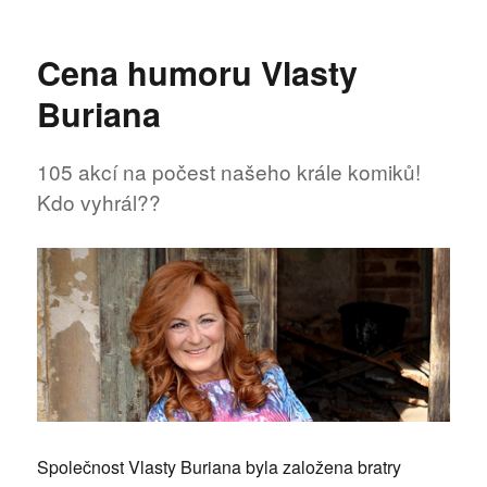
text
s
názvem
Cena humoru Vlasty
Letní
shakespearovské
Buriana
slavnosti
začaly
105 akcí na počest našeho krále komiků!
Kdo vyhrál??
Společnost Vlasty Buriana byla založena bratry