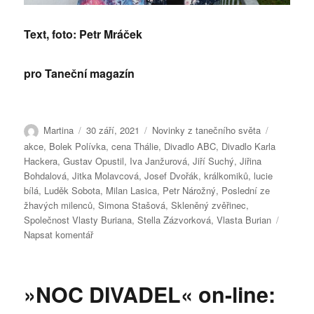
Text, foto: Petr Mráček
pro Taneční magazín
Autor:
Publikováno:
Rubriky:
Štítky:
Martina
30 září, 2021
Novinky z tanečního světa
akce
,
Bolek Polívka
,
cena Thálie
,
Divadlo ABC
,
Divadlo Karla
Hackera
,
Gustav Opustil
,
Iva Janžurová
,
Jiří Suchý
,
Jiřina
Bohdalová
,
Jitka Molavcová
,
Josef Dvořák
,
králkomiků
,
lucie
bílá
,
Luděk Sobota
,
Milan Lasica
,
Petr Nárožný
,
Poslední ze
žhavých milenců
,
Simona Stašová
,
Skleněný zvěřinec
,
Společnost Vlasty Buriana
,
Stella Zázvorková
,
Vlasta Burian
pro
Napsat komentář
text
s
názvem
»NOC DIVADEL« on-line:
Cena
humoru