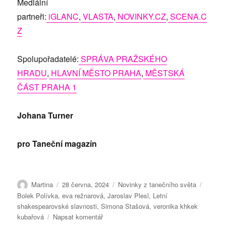
Mediální
partneři:
iGLANC
,
VLASTA
,
NOVINKY.CZ
,
SCENA.C
Z
Spolupořadatelé:
SPRÁVA PRAŽSKÉHO
HRADU
,
HLAVNÍ MĚSTO PRAHA
,
MĚSTSKÁ
ČÁST PRAHA 1
Johana Turner
pro Taneční magazín
Autor:
Publikováno:
Rubriky:
Štítky:
Martina
28 června, 2024
Novinky z tanečního světa
Bolek Polívka
,
eva režnarová
,
Jaroslav Plesl
,
Letní
shakespearovské slavnosti
,
Simona Stašová
,
veronika khkek
pro
kubařová
Napsat komentář