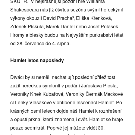
SKUTR. V nejkrásnější pozdní hře Williama
Shakespeara nás již čtvrtou sezónu svými hereckými
výkony okouzlí David Prachař, Eliška Křenková,
Zdeněk Piškula, Marek Daniel nebo Josef Polášek.
Hromy a blesky budou na Nejvyšším purkrabství létat
od 28. července do 4. srpna.
Hamlet letos naposledy
Diváci by si neměli nechat ujít poslední příležitost
zažít hereckou symfonii v podání Jaroslava Plesla,
Veroniky Khek Kubařové, Veroniky Čermák Mackové
či Lenky Vlasákové v oblíbené inscenaci Hamlet. Po
krásných osmi letech dojde náš Hamlet k rozhřešení
a opustí prkna, která znamenají svět. Hamlet se hraje
pouze sedmkrát. Poprvé jej můžete vidět 30.