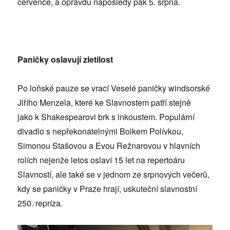
července, a opravdu naposledy pak 5. srpna.
Paničky oslavují zletilost
Po loňské pauze se vrací Veselé paničky windsorské
Jiřího Menzela, které ke Slavnostem patří stejně
jako k Shakespearovi brk s inkoustem. Populární
divadlo s nepřekonatelnými Bolkem Polívkou,
Simonou Stašovou a Evou Režnarovou v hlavních
rolích nejenže letos oslaví 15 let na repertoáru
Slavností, ale také se v jednom ze srpnových večerů,
kdy se paničky v Praze hrají, uskuteční slavnostní
250. repríza.