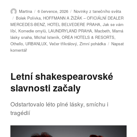
Autor:
Publikováno:
Rubriky:
Martina
6 července, 2026
Novinky z tanečního světa
Štítky:
Bolek Polívka
,
HOFFMANN A ŽIŽÁK – OFICIÁLNÍ DEALER
MERCEDES-BENZ
,
HOTEL BELVEDERE PRAHA
,
Jak se vám
líbí
,
Komedie omylů
,
LAUNDRYLAND PRAHA
,
Macbeth
,
Marná
lásky snaha
,
Michal Isteník
,
OREA HOTELS & RESORTS
,
Othello
,
URBANLUX
,
Večer tříkrálový
,
Zimní pohádka
Napsat
pro
komentář
text
s
názvem
Letní shakespearovské
Komedie
omylů
slavnosti začaly
otevřela
shakespearovské
léto
Odstartovalo léto plné lásky, smíchu i
tragédií