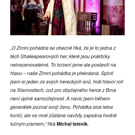
„O Zimní pohádce se obecně říká, že je to jedna z
těch Shakespearových her, které jsou prakticky
neinscenovatelné. To tvrzení jsme ale postavili na
hlavu – naše Zimní pohádka je překrásná. Splnil
jsem si jeden ze svých hereckých snů, hrát hlavní roli
na Slavnostech, což pro obyčejného herce z Brna
není úplně samozřejmost. A navíc jsem během
generálek poznal svoji ženu. Pohádka sice letos
končí, ale ve mně zůstane navždy zapsána hodně
tučným písmem,“
říká
Michal Isteník
.