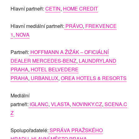
Hlavní partneři:
CETIN
,
HOME CREDIT
Hlavní mediální partneři:
PRÁVO
,
FREKVENCE
1
,
NOVA
Partneři:
HOFFMANN A ŽIŽÁK – OFICIÁLNÍ
DEALER MERCEDES-BENZ
,
LAUNDRYLAND
PRAHA
,
HOTEL BELVEDERE
PRAHA
,
URBANLUX
,
OREA HOTELS & RESORTS
Mediální
partneři:
iGLANC
,
VLASTA
,
NOVINKY.CZ
,
SCENA.C
Z
Spolupořadatelé:
SPRÁVA PRAŽSKÉHO
HRADU
,
HLAVNÍ MĚSTO PRAHA