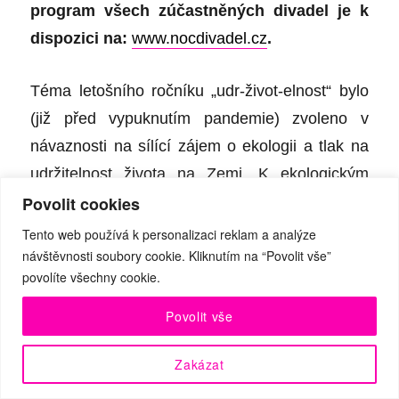
program všech
zúčastněných
divadel je k
dispozici na:
www.nocdivadel.cz
.
T
é
ma letošního ročníku „udr-život-elnost“ bylo
(již před vypuknutím pandemie) zvoleno v
návaznosti na sílící zájem o ekologii a tlak na
udržitelnost života na Zemi. K ekologickým
Povolit cookies
t
émat
ům, v oblasti uměleck
é
tvorby i
divadelního provozu, se nyní neč
ekan
ě
Tento web používá k personalizaci reklam a analýze
návštěvnosti soubory cookie. Kliknutím na “Povolit vše”
přidružila i t
émata existen
ční
.
Na programu
povolíte všechny cookie.
divadel, která musejí být v současn
é
době pro
veřejnost uzavřena, budou nejen virtuální
Povolit vše
prohlídky či živ
é
přenosy, ale například tak
é
Zakázat
interaktivní edukativní hry pro děti i dospěl
é
.