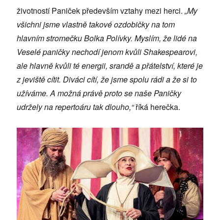
životností Paniček především vztahy mezi herci.
„My
všichni jsme vlastně takové ozdobičky na tom
hlavním stromečku Bolka Polívky. Myslím, že lidé na
Veselé paničky nechodí jenom kvůli Shakespearovi,
ale hlavně kvůli té energii, srandě a přátelství, které je
z jeviště cítit. Diváci cítí, že jsme spolu rádi a že si to
užíváme. A možná právě proto se naše Paničky
udržely na repertoáru tak dlouho,“
říká herečka.