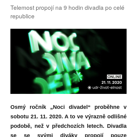
Vlasty
Telemost propojí na 9 hodin divadla po celé
Buriana
republice
Osmý roční
k „Noci divadel“
proběhne
v
sobotu 21. 11. 2020.
A to
ve výrazně odlišn
é
podobě, než v předchozích letech. Divadla
se se svý
mi div
áky propojí pouze