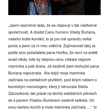
„Jsem nesmírně ráda, že se objevuji v tak nádherné
společnosti. A dostat Cenu humoru Vlasty Buriana,
našeho krále komiků, to je pro mě opravdu velká
pocta a jsem za ni moc vděčná. Zajímavostí taky je,
podle slov pořadatele pana Holíka, že není na světě
snad nikdo, kde by stejnou cenu získala nejprve
maminka a pak dcera. Já osobně jsem bohužel pana
Buriana nepoznala. Ale když moje maminka
začínala na estrádních jevištích, pod širým nebem s
komickým monologem, který jí věnovala Stella
Zázvorková, tak právě na těchto estrádních prknech
se s panem Vlastou Burianem osobně setkala. On
svou karieru končil a moje maminka začínala,…“ to