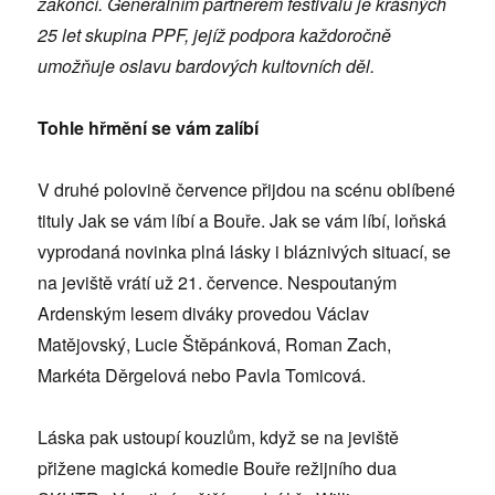
zakončí. Generálním partnerem festivalu je krásných
25 let skupina PPF, jejíž podpora každoročně
umožňuje oslavu bardových kultovních děl.
Tohle hřmění se vám zalíbí
V druhé polovině července přijdou na scénu oblíbené
tituly Jak se vám líbí a Bouře. Jak se vám líbí, loňská
vyprodaná novinka plná lásky i bláznivých situací, se
na jeviště vrátí už 21. července. Nespoutaným
Ardenským lesem diváky provedou Václav
Matějovský, Lucie Štěpánková, Roman Zach,
Markéta Děrgelová nebo Pavla Tomicová.
Láska pak ustoupí kouzlům, když se na jeviště
přižene magická komedie Bouře režijního dua