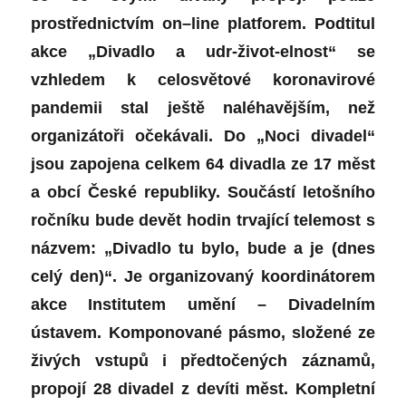
prostřednictví
m on
–
line platforem.
Podtitul
akce „Divadlo a udr-život-elnost“ se
vzhledem k celosvětov
é
koronavirové
pandemii stal ještě nal
éhav
ějším, než
organizátoři očekávali
. Do „Noci divadel“
jsou zapojena celkem 64 divadla ze 17 měst
a obcí Česk
é
republiky.
Sou
částí
leto
šního
ročníku bude devět hodin trvající
telemost
s
názvem: „
Divadlo tu bylo, bude a je (dnes
celý
den)“. Je
organizovaný
koordin
átorem
akce
Institut
em
um
ění – Divadelním
ústavem. Komponovan
é
pásmo, složen
é
z
e
živých vstupů
i p
ř
edto
čený
ch z
áznamů,
propojí 28 divadel z
devíti
měst. Kompletní