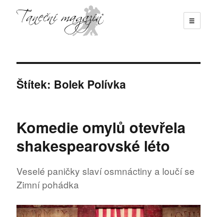
☰
Taneční magazín
Štítek:
Bolek Polívka
Komedie omylů otevřela
shakespearovské léto
Veselé paničky slaví osmnáctiny a loučí se
Zimní pohádka