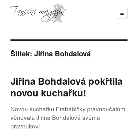
☰
Taneční magazín
Štítek:
Jiřina Bohdalová
Jiřina Bohdalová pokřtila
novou kuchařku!
Novou kuchařku Prababičky pravnoučatům
věnovala Jiřina Bohdalová svému
pravnukovi