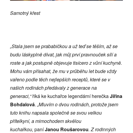
Samotný křest
„Stala jsem se prababičkou a už teď se těším, až se
budu láskyplně dívat, jak můj prví pravnouček sílí a
roste a jak postupně objevuje tisícero z vůní kuchyně.
Mohu vám přísahat, že mu v průběhu let bude vždy
vařeno podle těch nejlepších receptů, které se v
našich rodinách předávaly z generace na
generaci,“
říká ke kuchařce legendární herečka
Jiřina
Bohdalová
.
„Mluvím o dvou rodinách, protože jsem
tuto knihu napsala společně se svou velkou
přítelkyní, a mimochodem skvělou
kuchařkou,
paní
Janou Roušarovou
. Z rodinných