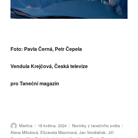
Foto: Pavla Černá, Petr Čepela
Vendula Krejčová, Česká televize
pro Taneční magazín
Autor:
Publikováno:
Rubriky:
Štítky:
Martina
18 května, 2024
Novinky z tanečního světa
Alena Mihulová
,
Elizaveta Maximová
,
Jan Vondráček
,
Jiří