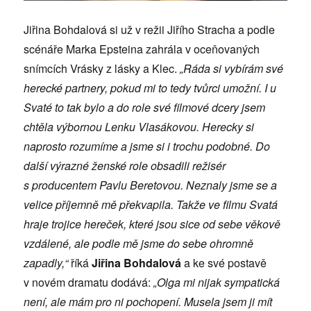
Jiřina Bohdalová si už v režii Jiřího Stracha a podle
scénáře Marka Epsteina zahrála v oceňovaných
snímcích Vrásky z lásky a Klec.
„Ráda si vybírám své
herecké partnery, pokud mi to tedy tvůrci umožní. I u
Svaté to tak bylo a do role své filmové dcery jsem
chtěla výbornou Lenku Vlasákovou. Herecky si
naprosto rozumíme a jsme si i trochu podobné. Do
další výrazné ženské role obsadili režisér
s producentem Pavlu Beretovou. Neznaly jsme se a
velice příjemně mě překvapila. Takže ve filmu Svatá
hraje trojice hereček, které jsou sice od sebe věkově
vzdálené, ale podle mě jsme do sebe ohromně
zapadly,“
říká
Jiřina Bohdalová
a ke své postavě
v novém dramatu dodává:
„Olga mi nijak sympatická
není, ale mám pro ni pochopení. Musela jsem ji mít