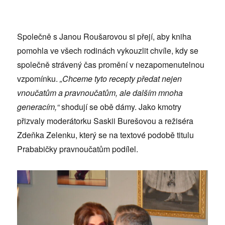
Společně s Janou Roušarovou si přejí, aby kniha
pomohla ve všech rodinách vykouzlit chvíle, kdy se
společně strávený čas promění v nezapomenutelnou
vzpomínku.
„Chceme tyto recepty předat nejen
vnoučatům a pravnoučatům, ale dalším mnoha
generacím,“
shodují se obě dámy. Jako kmotry
přizvaly moderátorku Saskii Burešovou a režiséra
Zdeňka Zelenku, který se na textové podobě titulu
Prababičky pravnoučatům podílel.