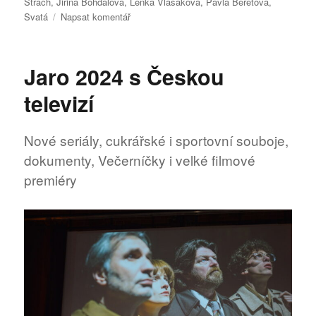
Strach
,
Jiřina Bohdalová
,
Lenka Vlasáková
,
Pavla Beretová
,
pro
Svatá
Napsat komentář
text
s
názvem
Jaro 2024 s Českou
Svatá
televizí
Nové seriály, cukrářské i sportovní souboje,
dokumenty, Večerníčky i velké filmové
premiéry