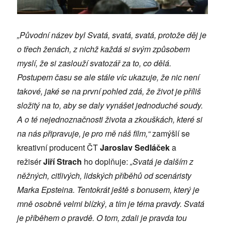
„Původní název byl Svatá, svatá, svatá, protože děj je
o třech ženách, z nichž každá si svým způsobem
myslí, že si zaslouží svatozář za to, co dělá.
Postupem času se ale stále víc ukazuje, že nic není
takové, jaké se na první pohled zdá, že život je příliš
složitý na to, aby se daly vynášet jednoduché soudy.
A o té nejednoznačnosti života a zkouškách, které si
na nás připravuje, je pro mě náš film,“
zamýšlí se
kreativní producent ČT
Jaroslav Sedláček
a
režisér
Jiří Strach
ho doplňuje:
„Svatá je dalším z
něžných, citlivých, lidských příběhů od scenáristy
Marka Epsteina. Tentokrát ještě s bonusem, který je
mně osobně velmi blízký, a tím je téma pravdy. Svatá
je příběhem o pravdě. O tom, zdali je pravda tou