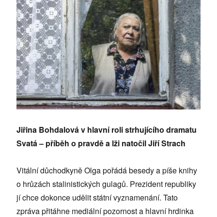
Jiřina Bohdalová v hlavní roli strhujícího dramatu
Svatá – příběh o pravdě a lži natočil Jiří Strach
Vitální důchodkyně Olga pořádá besedy a píše knihy
o hrůzách stalinistických gulagů. Prezident republiky
jí chce dokonce udělit státní vyznamenání. Tato
zpráva přitáhne mediální pozornost a hlavní hrdinka