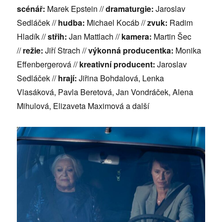
scénář:
Marek Epstein //
dramaturgie:
Jaroslav
Sedláček //
hudba:
Michael Kocáb //
zvuk:
Radim
Hladík //
střih:
Jan Mattlach //
kamera:
Martin Šec
//
režie:
Jiří Strach //
výkonná producentka:
Monika
Effenbergerová //
kreativní producent:
Jaroslav
Sedláček //
hrají:
Jiřina Bohdalová, Lenka
Vlasáková, Pavla Beretová, Jan Vondráček, Alena
Mihulová, Elizaveta Maximová a další