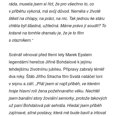
ráda, musela jsem si říct, že pro všechno to, co
v příběhu vykoná, má svůj důvod. Neměla v životě
štěstí na chlapy, na práci, na nic. Tak jednou ke stáru
chtěla být šťastná, užitečná. Máme právo ji soudit? To
krásné na tomhle dramatu je, že je to film
s otazníkem.“
Scénář věnoval před třemi lety Marek Epstein
legendární herečce Jiřině Bohdalové k jejímu
tehdejšímu životnímu jubileu. Přípravy zabraly téměř
dva roky. Štáb Jiřího Stracha film Svatá natáčel loni
v srpnu a září.
„Přál jsem si najít příběh, ve kterém
hraje hlavní roli žena požehnaného věku. Nechtěl
jsem banální story žoviální seniorky, protože takových
už paní Bohdalová pár sehrála. Hledal jsem příběh
zajímavé, silné postavy, která mě bude bavit a iritovat