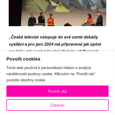
„Česká televize vstupuje do své osmé dekády
vysílání a pro jaro 2024 má připravené jak úplné
novinky, tak i pokračování divácky oblíbených
Povolit cookies
pořadů. Stejně jako v uplynulých letech bude
samozřejmě přinášet nejdůvěryhodnější
Tento web používá k personalizaci reklam a analýze
tuzemské zpravodajství, v programu najdeme
návštěvnosti soubory cookie. Kliknutím na “Povolit vše”
pořady vlastní tvorby od známých i začínajících
povolíte všechny cookie.
tvůrců, ale i pořady zahraniční. Opět bude
Povolit vše
provázet diváky momenty radostnými, ale i
obtížnými,“
říká generální ředitel České televize
Zakázat
Jan Souček.