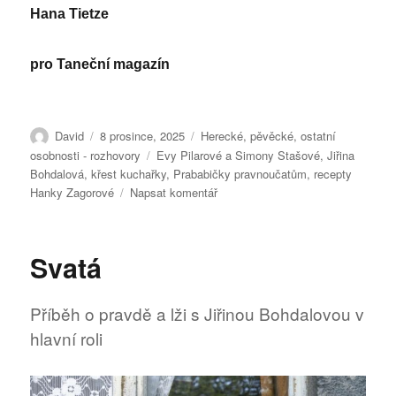
Hana Tietze
pro Taneční magazín
Autor:
Publikováno:
Rubriky:
David
8 prosince, 2025
Herecké, pěvěcké, ostatní
Štítky:
osobnosti - rozhovory
Evy Pilarové a Simony Stašové
,
Jiřina
Bohdalová
,
křest kuchařky
,
Prababičky pravnoučatům
,
recepty
pro
Hanky Zagorové
Napsat komentář
text
s
názvem
Svatá
Jiřina
Bohdalová
pokřtila
Příběh o pravdě a lži s Jiřinou Bohdalovou v
novou
hlavní roli
kuchařku!