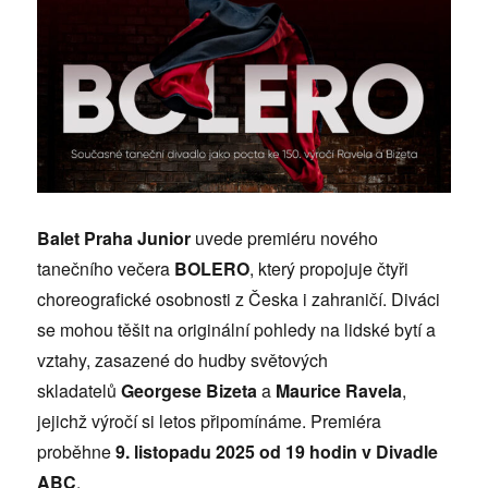
červnu
česká
divadla
Balet Praha Junior
uvede premiéru nového
tanečního večera
BOLERO
, který propojuje čtyři
choreografické osobnosti z Česka i zahraničí. Diváci
se mohou těšit na originální pohledy na lidské bytí a
vztahy, zasazené do hudby světových
skladatelů
Georgese Bizeta
a
Maurice Ravela
,
jejichž výročí si letos připomínáme. Premiéra
proběhne
9. listopadu 2025 od 19 hodin v Divadle
ABC
.