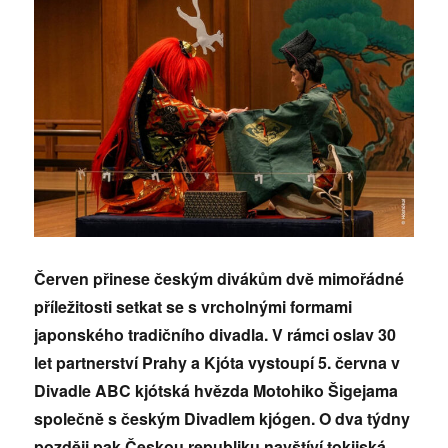
Červen přinese českým divákům dvě mimořádné
příležitosti setkat se s vrcholnými formami
japonského tradičního divadla. V rámci oslav 30
let partnerství Prahy a Kjóta vystoupí 5. června v
Divadle ABC kjótská hvězda Motohiko Šigejama
společně s českým Divadlem kjógen. O dva týdny
později pak Českou republiku navštíví tokijská