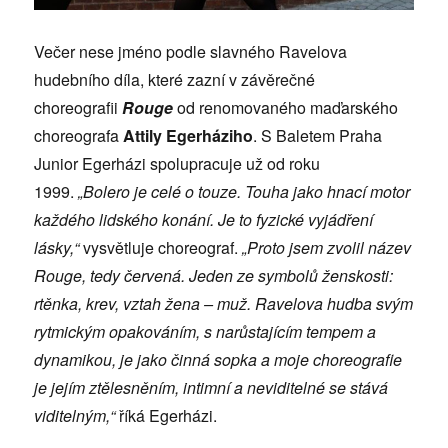
Večer nese jméno podle slavného Ravelova
hudebního díla, které zazní v závěrečné
choreografii
Rouge
od renomovaného maďarského
choreografa
Attily Egerháziho
. S Baletem Praha
Junior Egerházi spolupracuje už od roku
1999.
„Bolero je celé o touze. Touha jako hnací motor
každého lidského konání. Je to fyzické vyjádření
lásky,“
vysvětluje choreograf.
„Proto jsem zvolil název
Rouge, tedy červená. Jeden ze symbolů ženskosti:
rtěnka, krev, vztah žena – muž. Ravelova hudba svým
rytmickým opakováním, s narůstajícím tempem a
dynamikou, je jako činná sopka a moje choreografie
je jejím ztělesněním, intimní a neviditelné se stává
viditelným,“
říká Egerházi.