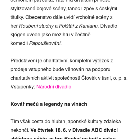
stylizované bojové scény, tanec i zpěv s českými
titulky. Obecenstvo dále uvidí vrcholné scény z
her
Roubení studny
a
Polštář z Kantanu.
Divadlo
kjógen uvede jako mezihru v češtině
komedii
Papouškování.
Představení je charitativní, kompletní výtěžek z
prodeje vstupného bude věnován na podporu
charitativních aktivit společnosti Člověk v tísni, o. p. s.
Vstupenky:
Národní divadlo
Kovář mečů a legendy na vlnách
Tím však cesta do hlubin japonské kultury zdaleka
nekončí.
Ve čtvrtek 18. 6. v Divadle ABC diváci
zhlédnou výběr ze hry
Benkei na lodi
a celou