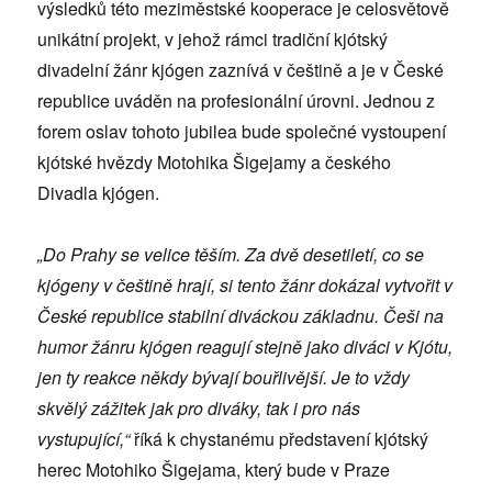
výsledků této meziměstské kooperace je celosvětově
unikátní projekt, v jehož rámci tradiční kjótský
divadelní žánr kjógen zaznívá v češtině a je v České
republice uváděn na profesionální úrovni. Jednou z
forem oslav tohoto jubilea bude společné vystoupení
kjótské hvězdy Motohika Šigejamy a českého
Divadla kjógen.
„Do Prahy se velice těším. Za dvě desetiletí, co se
kjógeny v češtině hrají, si tento žánr dokázal vytvořit v
České republice stabilní diváckou základnu. Češi na
humor žánru kjógen reagují stejně jako diváci v Kjótu,
jen ty reakce někdy bývají bouřlivější. Je to vždy
skvělý zážitek jak pro diváky, tak i pro nás
vystupující,“
říká k chystanému představení kjótský
herec Motohiko Šigejama, který bude v Praze