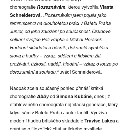
choreografie
Rozeznávám
, kterou vytvořila
Vlasta
Schneiderová
.
„Rozeznávám jsem pojala jako
reminiscenci na dlouholetou práci v Baletu Praha
Junior, od jeho založení po současnost. Osudové
setkání dvojice Petr Hapka a Michal Horáček.
Hudební skladatel a básník, dokonalá symbióza
slova a hudby – vzkaz, sdělení o lidském žití,
prožívání, úzkosti, naději, hledání – vzkaz o touze po
dorozumění a souladu,“
uvádí Schneiderová.
Naopak zcela současný pohled přináší krátká
choreografie
Abby
od
Šimona Kubáně
, dnes již
etablovaného choreografa nejmladší generace, který
kdysi sám v Baletu Praha Junior tančil. Využívá
moderní hudbu britského skladatele
Travise Lakea
a
opírá se o filozofický citát antického myslitele