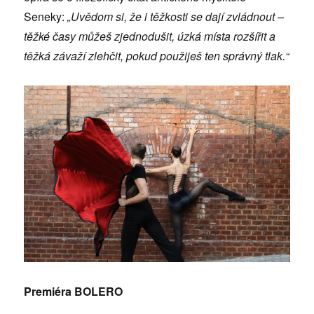
Seneky:
„Uvědom si, že i těžkosti se dají zvládnout –
těžké časy můžeš zjednodušit, úzká místa rozšířit a
těžká závaží zlehčit, pokud použiješ ten správný tlak.“
Premiéra BOLERO