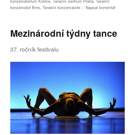
konzervatórium Košice
,
Taneční centrum Praha
,
Taneční
pro
konzervatoř Brno
,
Taneční konzervatoře
Napsat komentář
text
s
názvem
Mezinárodní týdny tance
Happening
Tanečních
konzervato
37. ročník festivalu
2023