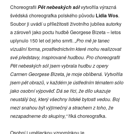
Choreografii
Pět nebeských sól
vytvořila výrazná
švédská choreografka polského původu
Lidia Wos
.
Soubor ji uvádí u příležitosti životního jubilea autorky
a zároveň jako poctu hudbě Georgese Bizeta – letos
uplynulo 150 let od jeho smrti.
„Pro mě je tanec
vizuální forma, prostřednictvím které mohu realizovat
své představy, inspirované hudbou. Pro choreografii
Pět nebeských sól jsem vybrala hudbu z opery
Carmen Georgese Bizeta, je moje oblíbená. Vytvořila
jsem pět obrazů, v každém je ústředním tématem sólo
jako osobní výpověď. Dá se říci, že dílo ukazuje
neustálý boj, který všechny lidské bytosti vedou. Boj
mezi snahou být výjimečný a strachem z toho, že
nezapadneme do skupiny,“
říká choreografka.
Osobní i uměleckou vzpomínkou je