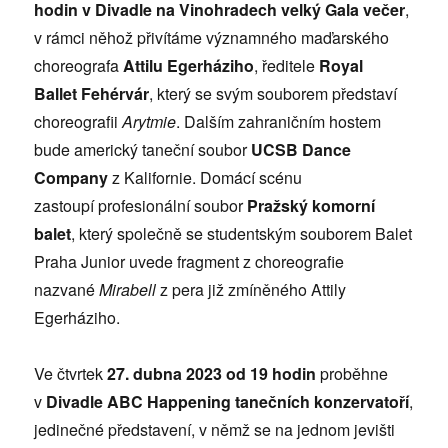
hodin v Divadle na Vinohradech velký Gala večer
,
v rámci něhož přivítáme významného maďarského
choreografa
Attilu Egerháziho
, ředitele
Royal
Ballet Fehérvár
, který se svým souborem představí
choreografii
Arytmie
. Dalším zahraničním hostem
bude americký taneční soubor
UCSB Dance
Company
z Kalifornie. Domácí scénu
zastoupí profesionální soubor
Pražský komorní
balet
, který společně se studentským souborem Balet
Praha Junior uvede fragment z choreografie
nazvané
Mirabell
z pera
již zmíněného
Attily
Egerháziho.
Ve čtvrtek
27. dubna 2023 od 19 hodin
proběhne
v
Divadle ABC
Happening tanečních konzervatoří
,
jedinečné představení, v němž se na jednom jevišti