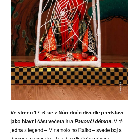
Ve středu 17. 6. se v Národním divadle představí
jako hlavní část večera hra
Pavoučí démon.
V té
jedna z legend – Minamoto no Raikó – svede boj s
démonem pavouka. Tato hra divákům přinese