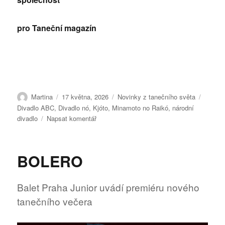
pro Taneční magazín
Autor:
Publikováno:
Rubriky:
Štítky:
Martina
17 května, 2026
Novinky z tanečního světa
Divadlo ABC
,
Divadlo nó
,
Kjóto
,
Minamoto no Raikó
,
národní
pro
divadlo
Napsat komentář
text
s
názvem
BOLERO
Kjótský
humor
a
Balet Praha Junior uvádí premiéru nového
tokijský
tanečního večera
horor
ovládnou
v