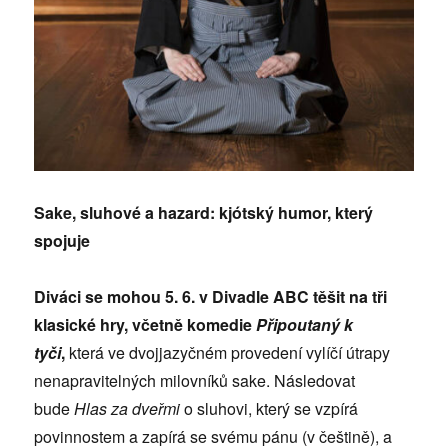
Sake, sluhové a hazard: kjótský humor, který
spojuje
Diváci se mohou 5. 6. v Divadle ABC těšit na tři
klasické hry, včetně komedie
Připoutaný k
tyči
,
která ve dvojjazyčném provedení vylíčí útrapy
nenapravitelných milovníků sake. Následovat
bude
Hlas za dveřmi
o sluhovi, který se vzpírá
povinnostem a zapírá se svému pánu (v češtině), a