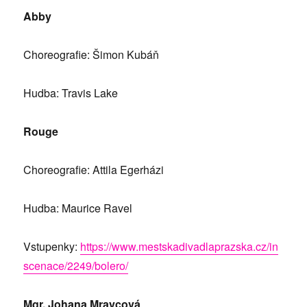
Abby
Choreografie: Šimon Kubáň
Hudba: Travis Lake
Rouge
Choreografie: Attila Egerházi
Hudba: Maurice Ravel
Vstupenky:
https://www.mestskadivadlaprazska.cz/in
scenace/2249/bolero/
Mgr. Johana Mravcová