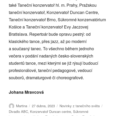
také Taneční konzervatoř hl. m. Prahy, Pražskou
taneční konzervatoř, Konzervatoř Duncan Centre,
Taneční konzervatoř Brno, Súkromné konzervatórium
Košice a Taneční konzervatoř Evy Jaczovej
Bratislava. Repertoár bude opravu pestrý: od
klasického tance, přes jazz, až po moderní
a současný tanec. To všechno během jednoho
večera v podání nadaných česko-slovenských
studentů tance, mezi kterými se již rýsují budoucí
profesionálové, taneční pedagogové, vedoucí
souborů, dramaturgové či choreografové.
Johana Mravcová
Autor:
Publikováno:
Rubriky:
Štítky:
Martina
27 dubna, 2023
Novinky z tanečního světa
Divadlo ABC
,
Konzervatoř Duncan centre
,
Súkromné