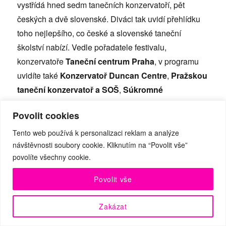
vystřídá hned sedm tanečních konzervatoří, pět
českých a dvě slovenské. Diváci tak uvidí přehlídku
toho nejlepšího, co české a slovenské taneční
školství nabízí. Vedle pořadatele festivalu,
konzervatoře
Taneční centrum Praha
, v programu
uvidíte také
Konzervatoř Duncan Centre
,
Pražskou
taneční konzervatoř a SOŠ
,
Súkromné
konzervatórium
Povolit cookies
Košice
,
Tanečné konzervatorium Evy Jaczovej
Bratislava
,
Taneční konzervatoř Brno
a
Taneční
Tento web používá k personalizaci reklam a analýze
návštěvnosti soubory cookie. Kliknutím na “Povolit vše”
konzervatoř hl. m. Prahy
. Jejich repertoár bude
povolíte všechny cookie.
opravu pestrý, od klasického odkazu po současné
taneční divadlo. To vše během jednoho večera
Povolit vše
v podání nadaných českých a slovenských studentů
tance, mezi kterými se již rýsují budoucí
Zakázat
profesionálové, taneční pedagogové, vedoucí