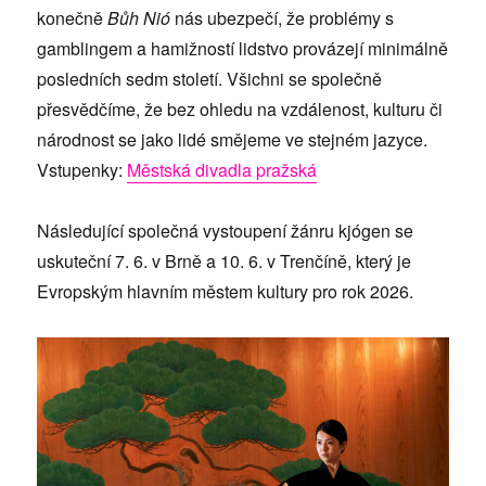
konečně
Bůh Nió
nás ubezpečí, že problémy s
gamblingem a hamižností lidstvo provázejí minimálně
posledních sedm století. Všichni se společně
přesvědčíme, že bez ohledu na vzdálenost, kulturu či
národnost se jako lidé smějeme ve stejném jazyce.
Vstupenky:
Městská divadla pražská
Následující společná vystoupení žánru kjógen se
uskuteční 7. 6. v Brně a 10. 6. v Trenčíně, který je
Evropským hlavním městem kultury pro rok 2026.