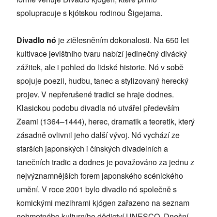
spolupracuje s kjótskou rodinou Šigejama.
Divadlo nó
je ztělesněním dokonalosti. Na 650 let
kultivace jevištního tvaru nabízí jedinečný divácký
zážitek, ale i pohled do lidské historie. Nó v sobě
spojuje poezii, hudbu, tanec a stylizovaný herecký
projev. V nepřerušené tradici se hraje dodnes.
Klasickou podobu divadla nó utvářel především
Zeami (1364–1444), herec, dramatik a teoretik, který
zásadně ovlivnil jeho další vývoj. Nó vychází ze
starších japonských i čínských divadelních a
tanečních tradic a dodnes je považováno za jednu z
nejvýznamnějších forem japonského scénického
umění. V roce 2001 bylo divadlo nó společně s
komickými mezihrami kjógen zařazeno na seznam
nehmotného kulturního dědictví UNESCO. Dnešní