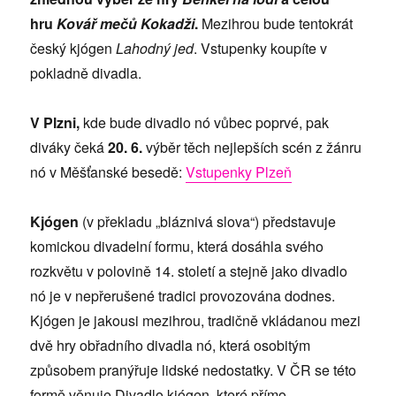
hru
Kovář mečů Kokadži
.
Mezihrou bude tentokrát
český kjógen
Lahodný jed
. Vstupenky koupíte v
pokladně divadla.
V Plzni,
kde bude divadlo nó vůbec poprvé, pak
diváky čeká
20. 6.
výběr těch nejlepších scén z žánru
nó v Měšťanské besedě:
Vstupenky Plzeň
Kjógen
(v překladu „bláznivá slova“) představuje
komickou divadelní formu, která dosáhla svého
rozkvětu v polovině 14. století a stejně jako divadlo
nó je v nepřerušené tradici provozována dodnes.
Kjógen je jakousi mezihrou, tradičně vkládanou mezi
dvě hry obřadního divadla nó, která osobitým
způsobem pranýřuje lidské nedostatky. V ČR se této
formě věnuje Divadlo kjógen, které přímo