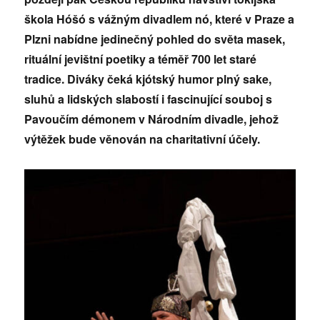
škola Hóšó s vážným divadlem nó, které v Praze a
Plzni nabídne jedinečný pohled do světa masek,
rituální jevištní poetiky a téměř 700 let staré
tradice. Diváky čeká kjótský humor plný sake,
sluhů a lidských slabostí i fascinující souboj s
Pavoučím démonem v Národním divadle, jehož
výtěžek bude věnován na charitativní účely.