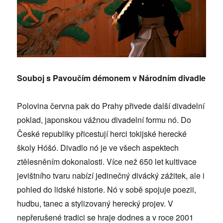
Souboj s Pavoučím démonem v Národním divadle
Polovina června pak do Prahy přivede další divadelní
poklad, japonskou vážnou divadelní formu nó. Do
České republiky přicestují herci tokijské herecké
školy Hóšó. Divadlo nó je ve všech aspektech
ztělesněním dokonalosti. Více než 650 let kultivace
jevištního tvaru nabízí jedinečný divácký zážitek, ale i
pohled do lidské historie. Nó v sobě spojuje poezii,
hudbu, tanec a stylizovaný herecký projev. V
nepřerušené tradici se hraje dodnes a v roce 2001