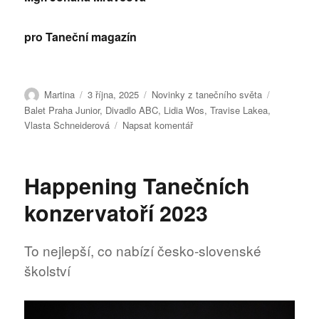
pro Taneční magazín
Autor:
Publikováno:
Rubriky:
Štítky:
Martina
3 října, 2025
Novinky z tanečního světa
Balet Praha Junior
,
Divadlo ABC
,
Lidia Wos
,
Travise Lakea
,
pro
Vlasta Schneiderová
Napsat komentář
text
s
názvem
Happening Tanečních
BOLERO
konzervatoří 2023
To nejlepší, co nabízí česko-slovenské
školství