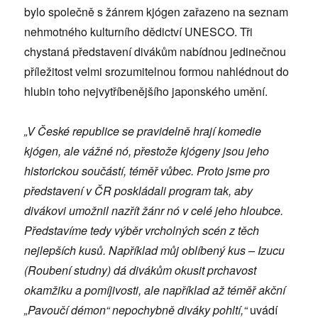
bylo společně s žánrem kjógen zařazeno na seznam
nehmotného kulturního dědictví UNESCO. Tři
chystaná představení divákům nabídnou jedinečnou
příležitost velmi srozumitelnou formou nahlédnout do
hlubin toho nejvytříbenějšího japonského umění.
„V České republice se pravidelně hrají komedie
kjógen, ale vážné nó, přestože kjógeny jsou jeho
historickou součástí, téměř vůbec. Proto jsme pro
představení v ČR poskládali program tak, aby
divákovi umožnil nazřít žánr nó v celé jeho hloubce.
Představíme tedy výběr vrcholných scén z těch
nejlepších kusů. Například můj oblíbený kus – Izucu
(Roubení studny) dá divákům okusit prchavost
okamžiku a pomíjivosti, ale například až téměř akční
„Pavoučí démon“ nepochybně diváky pohltí,“
uvádí