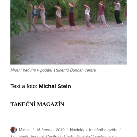
Místní beduíni v podání studentů Duncan centra
Text a foto:
Michal Stein
TANEČNÍ MAGAZÍN
Autor:
Publikováno:
Rubriky:
Štítky:
Michal
16 června, 2019
Novinky z tanečního světa
3+. ročník
,
beduíni
,
Cécile da Costa
,
Daniela Voráčková
,
dav
,