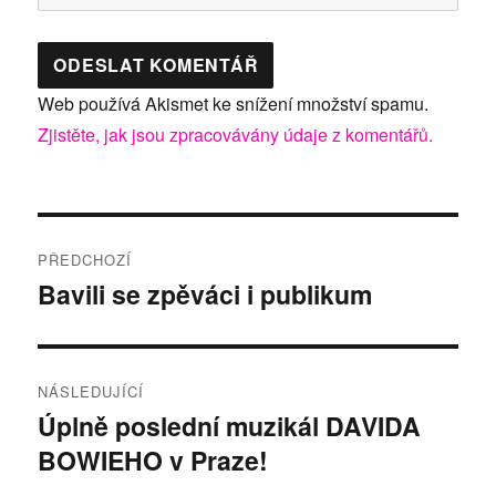
Web používá Akismet ke snížení množství spamu.
Zjistěte, jak jsou zpracovávány údaje z komentářů.
Navigace
PŘEDCHOZÍ
pro
Bavili se zpěváci i publikum
Předchozí
příspěvek:
příspěvek
NÁSLEDUJÍCÍ
Úplně poslední muzikál DAVIDA
Následující
BOWIEHO v Praze!
příspěvek: