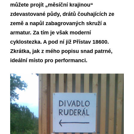
můžete projít „měsíční krajinou“
zdevastované půdy, drátů čouhajících ze
země a napůl zabagrovaných skruží a
armatur. Za tím je však moderní
cyklostezka. A pod ní již Přístav 18600.
Zkrátka, jak z mého popisu snad patrné,
ideální místo pro performanci.