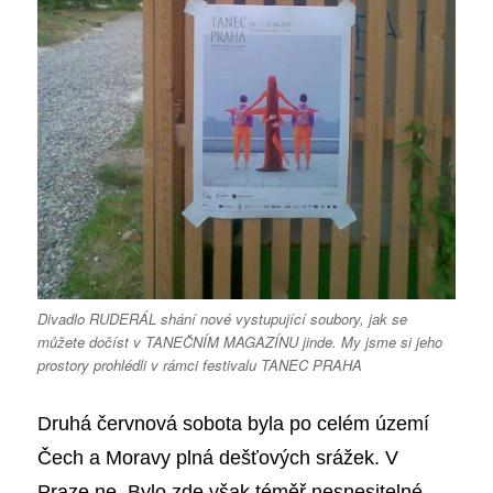
Divadlo RUDERÁL shání nové vystupující soubory, jak se
můžete dočíst v TANEČNÍM MAGAZÍNU jinde. My jsme si jeho
prostory prohlédli v rámci festivalu TANEC PRAHA
Druhá červnová sobota byla po celém území
Čech a Moravy plná dešťových srážek. V
Praze ne. Bylo zde však téměř nesnesitelné