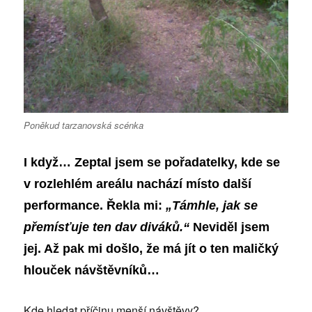
Poněkud tarzanovská scénka
I když… Zeptal jsem se pořadatelky, kde se
v rozlehlém areálu nachází místo další
performance. Řekla mi:
„Támhle, jak se
přemísťuje ten dav diváků.“
Neviděl jsem
jej
. Až pak mi došlo, že má jít o ten maličký
hlouček návštěvníků…
Kde hledat příčinu menší návštěvy?