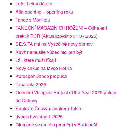
Letní Letná dětem
Alta opening – opening roku
Tanec s Monikou
TANEČNÍ MAGAZÍN OHROŽEN! – Odhalení
praktik PCR (Aktualizováno 31.07.2026)
SE.S.TA má na Vysočině nový domov
Když nemusíte vůbec nic, jen být
Lži, které muži říkají
Nový cirkus na lávce HolKa
KoresponDance propuká
Tanabata 2026
Ocenění Visegrad Project of the Year 2025 putuje
do Ostravy
Soutěž s Českým centrem Tokio
„Noc s hvězdami“ 2026
Olomouc se na léto promění v Budapešť