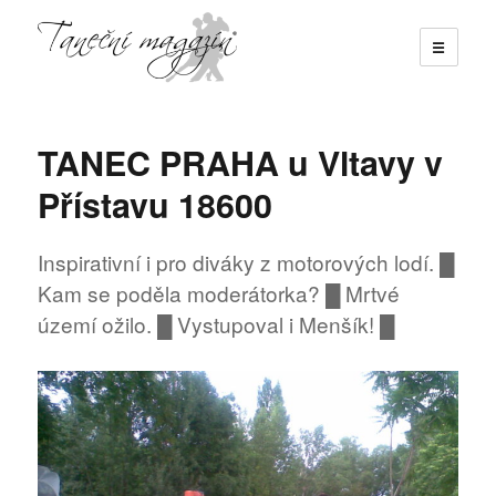
☰
Taneční magazín
TANEC PRAHA u Vltavy v
Přístavu 18600
Inspirativní i pro diváky z motorových lodí. █
Kam se poděla moderátorka? █ Mrtvé
území ožilo. █ Vystupoval i Menšík! █