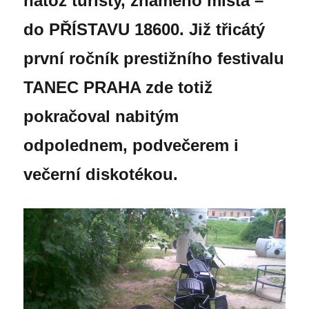
natož turisty, známého místa –
do PŘÍSTAVU 18600. Již třicátý
první ročník prestižního festivalu
TANEC PRAHA zde totiž
pokračoval nabitým
odpolednem, podvečerem i
večerní diskotékou.