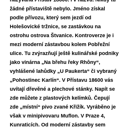
žádné přístaviště nebylo. Jméno získal
podle přívozu, který sem jezdí od
H
ol
ešovické tržnice, se zastávkou na
ostrohu ostrova Štvanice. Kontroverze je i
mezi moderní zástavbou kolem Pobřežní
ulice. Tu zvýrazňují ještě kulinářské podniky
jako vinárna „Na břehu řeky Rh
ô
ny“,
vyhlášené lahůdky „U Paukerta“ či vybraný
„Pohostinec Karlín“.
V Přístavu 18600 vás
uvítají dřevěné a plechové stánky. Napít se
zde můžete z plastových kelímků. Čepují
zde „místní“ pivo zvané Křižík. Vyráběno je
však v minipivovaru Muflon. V Praze 4,
Kunraticích. Od moderní zástavby sem