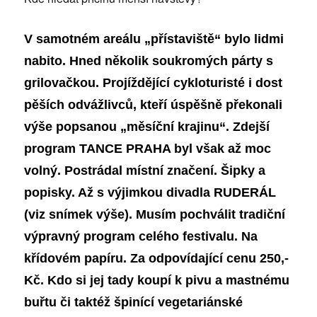
V samotném areálu „přístaviště“ bylo lidmi
nabito. Hned několik soukromých párty s
grilovačkou. Projíždějící cykloturisté i dost
pěších odvážlivců, kteří úspěšně překonali
výše popsanou „měsíční krajinu“. Zdejší
program TANCE PRAHA byl však až moc
volný. Postrádal místní značení. Šipky a
popisky. Až s výjimkou divadla RUDERÁL
(viz snímek výše). Musím pochválit tradiční
výpravný program celého festivalu. Na
křídovém papíru. Za odpovídající cenu 250,-
Kč. Kdo si jej tady koupí k pivu a mastnému
buřtu či taktéž špinící vegetariánské