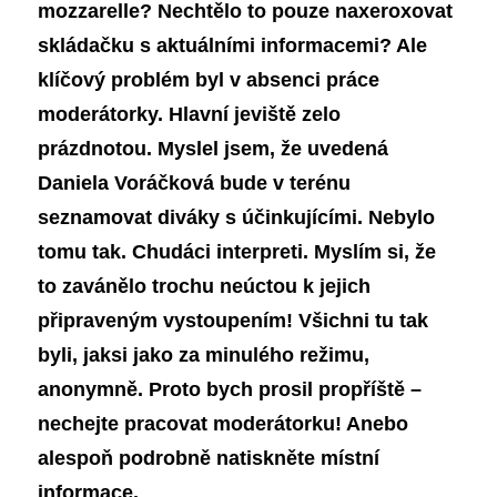
mozzarelle? Nechtělo to pouze naxeroxovat
skládačku s aktuálními informacemi? Ale
klíčový problém byl v absenci práce
moderátorky. Hlavní jeviště zelo
prázdnotou. Myslel jsem, že uvedená
Daniela Voráčková bude v terénu
seznamovat diváky s účinkujícími. Nebylo
tomu tak.
Chudáci interpreti.
Myslím si, že
to zavánělo trochu neúctou k jejich
připraveným vystoupením! Všichni tu tak
byli, jaksi jako za minulého režimu,
anonymně. Proto bych prosil propříště –
nechejte pracovat moderátorku! Anebo
alespoň
podrobně natiskněte místní
informace.