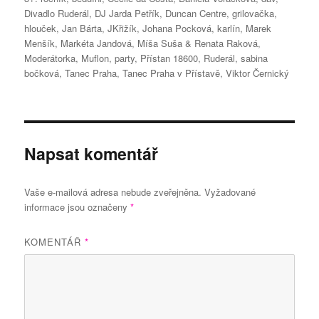
Divadlo Ruderál
,
DJ Jarda Petřík
,
Duncan Centre
,
grilovačka
,
hlouček
,
Jan Bárta
,
JKřižík
,
Johana Pocková
,
karlín
,
Marek
Menšík
,
Markéta Jandová
,
Míša Suša & Renata Raková
,
Moderátorka
,
Muflon
,
party
,
Přístan 18600
,
Ruderál
,
sabina
bočková
,
Tanec Praha
,
Tanec Praha v Přístavě
,
Viktor Černický
Napsat komentář
Vaše e-mailová adresa nebude zveřejněna.
Vyžadované
informace jsou označeny
*
KOMENTÁŘ
*