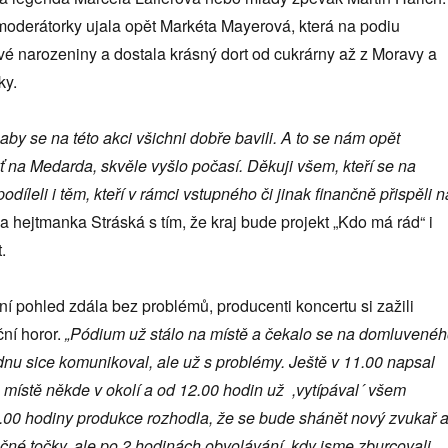
 moderátorky ujala opět Markéta Mayerová, která na podiu
vé narozeniny a dostala krásný dort od cukrárny až z Moravy a
ky.
aby se na této akci všichni dobře bavili. A to se nám opět
ť na Medarda, skvěle vyšlo počasí. Děkuji všem, kteří se na
odíleli i těm, kteří v rámci vstupného či jinak finančně přispěli n
 hejtmanka Stráská s tím, že kraj bude projekt „Kdo má rád“ i
.
ní pohled zdála bez problémů, producenti koncertu si zažili
ní horor.
„Pódium už stálo na místě a čekalo se na domluvené
ýdnu sice komunikoval, ale už s problémy. Ještě v 11.00 napsal
a místě někde v okolí a od 12.00 hodin už ,vytípával´ všem
4.00 hodiny produkce rozhodla, že se bude shánět nový zvukař 
čné točky, ale po 2 hodinách obvolávání, kdy jsme zburcovali