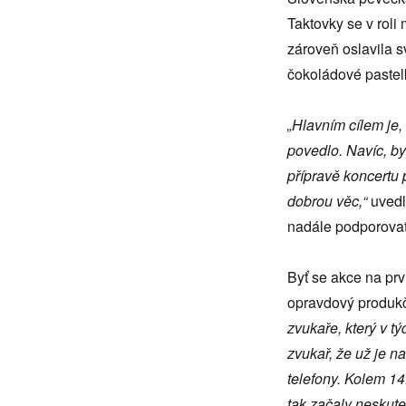
Taktovky se v roli
zároveň oslavila s
čokoládové pastel
„Hlavním cílem je, 
povedlo. Navíc, by
přípravě koncertu p
dobrou věc,“
uvedla
nadále podporovat
Byť se akce na prv
opravdový produkč
zvukaře, který v t
zvukař, že už je n
telefony. Kolem 1
tak začaly neskute