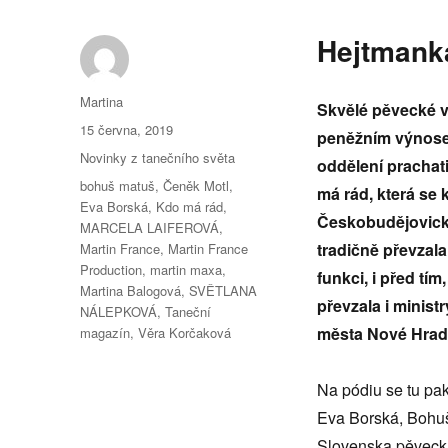
Hejtmanka
Autor:
Martina
Skvělé pěvecké v
Publikováno:
15 června, 2019
peněžním výnose
Rubriky:
Novinky z tanečního světa
oddělení prachat
Štítky:
bohuš matuš
,
Čeněk Motl
,
má rád, která se
Eva Borská
,
Kdo má rád
,
Českobudějovicku
MARCELA LAIFEROVÁ
,
tradičně převzal
Martin France
,
Martin France
Production
,
martin maxa
,
funkci, i před tí
Martina Balogová
,
SVĚTLANA
převzala i minist
NÁLEPKOVÁ
,
Taneční
města Nové Hrady
magazín
,
Věra Korčaková
Na pódiu se tu pak
Eva Borská, Bohuš 
Slovenska pěvecká