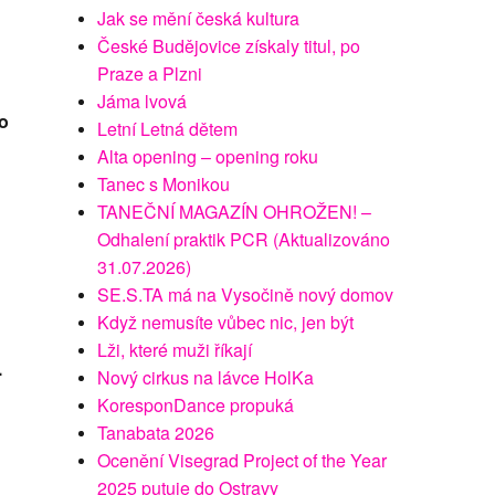
Jak se mění česká kultura
České Budějovice získaly titul, po
Praze a Plzni
Jáma lvová
no
Letní Letná dětem
Alta opening – opening roku
Tanec s Monikou
TANEČNÍ MAGAZÍN OHROŽEN! –
Odhalení praktik PCR (Aktualizováno
31.07.2026)
SE.S.TA má na Vysočině nový domov
Když nemusíte vůbec nic, jen být
Lži, které muži říkají
.
Nový cirkus na lávce HolKa
KoresponDance propuká
Tanabata 2026
Ocenění Visegrad Project of the Year
2025 putuje do Ostravy