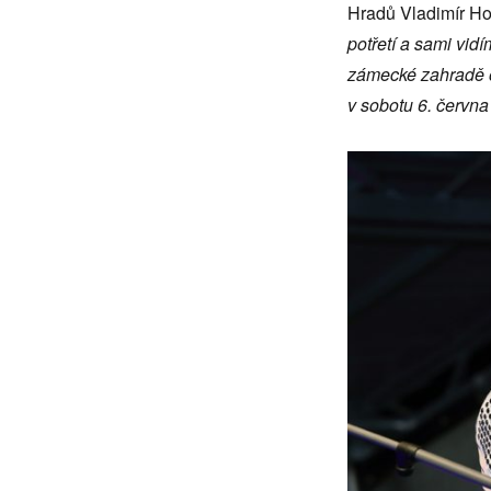
Hradů Vladimír Ho
potřetí a sami vid
zámecké zahradě op
v sobotu 6. června