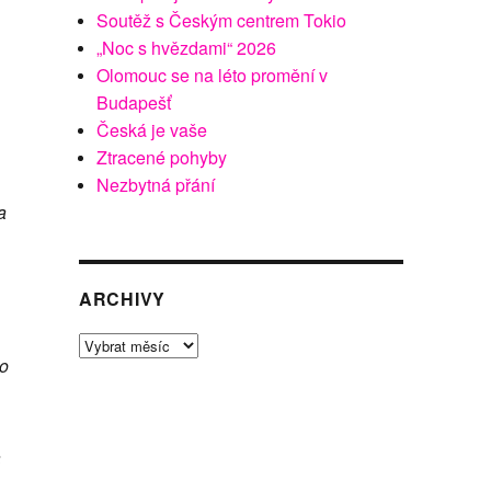
Soutěž s Českým centrem Tokio
„Noc s hvězdami“ 2026
Olomouc se na léto promění v
Budapešť
Česká je vaše
Ztracené pohyby
Nezbytná přání
a
ARCHIVY
Archivy
ho
a