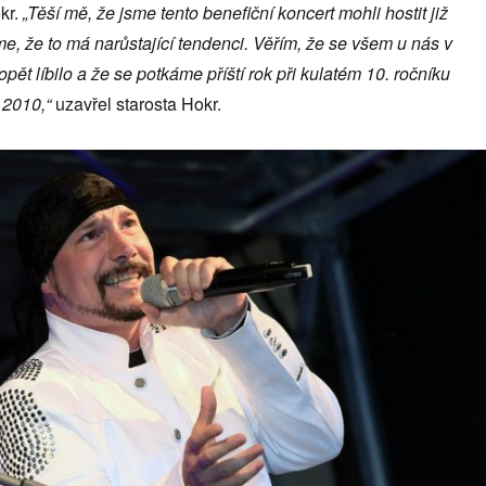
kr.
„Těší mě, že jsme tento benefiční koncert mohli hostit již
íme, že to má narůstající tendenci. Věřím, že se všem u nás v
ět líbilo a že se potkáme příští rok při kulatém 10. ročníku
 2010,“
uzavřel starosta Hokr.