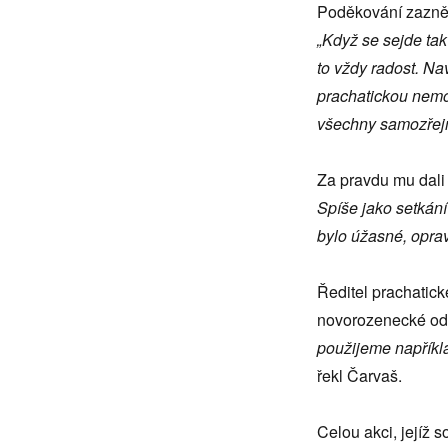
Poděkování zaznělo
„Když se sejde ta
to vždy radost. N
prachatickou nemoc
všechny samozřej
Za pravdu mu dal
Spíše jako setkání
bylo úžasné, opravd
Ředitel prachatick
novorozenecké odd
použijeme napříkl
řekl Čarvaš.
Celou akci, jejíž s