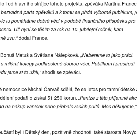
 i od hlavního strůjce tohoto projektu, zpěváka Martina France
k bezvadná parta zpěváků a k tomu se přidá výborné publikum, j
avíc tu pomáháme dobré věci v podobě finančního příspěvku pro
nici. Už nyní se těším za rok na 10. jubilejní ročník, kam
mě zvu,“
dodal France.
i Bohuš Matuš a Světlana Nálepková.
„Nebereme to jako práci.
 s milými kolegy podkreslené dobrou věcí. Publikum i prostředí
u jsme si to užili,“
shodli se zpěváci.
é nemocnice Michal Čarvaš sdělil, že se letos pro tamní dětské 
ělení podařilo získat 51 250 korun.
„Peníze z této příjemné ak
ad na nákup vaniček nebo přebalovacích pultů. Moc děkujeme,“
oučástí byl i Dětský den, pozitivně zhodnotil také starosta Nový