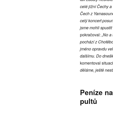
celé jižní Čechy a
Čech z Yamasound,
celý koncert posun
jsme mohli spustit 
pokračoval:
„No a t
pochází z Chotěboř
jméno opravdu vel
dalšímu. Do dneška
komentoval situac
děláme, ještě nesta
Peníze na
pultů