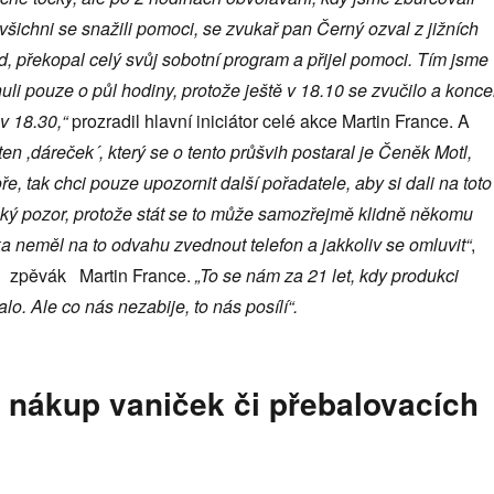
 všichni se snažili pomoci, se zvukař pan Černý ozval z jižních
 překopal celý svůj sobotní program a přijel pomoci. Tím jsme
uli pouze o půl hodiny, protože ještě v 18.10 se zvučilo a konce
v 18.30,“
prozradil hlavní iniciátor celé akce Martin France. A
en ,dáreček´, který se o tento průšvih postaral je Čeněk Motl,
e, tak chci pouze upozornit další pořadatele, aby si dali na toto
ký pozor, protože stát se to může samozřejmě klidně někomu
 neměl na to odvahu zvednout telefon a jakkoliv se omluvit“
,
i zpěvák Martin France.
„To se nám za 21 let, kdy produkci
lo. Ale co nás nezabije, to nás posílí“.
 nákup vaniček či přebalovacích