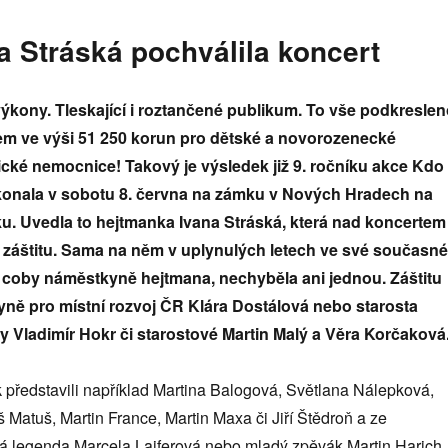
 Stráská pochválila koncert
ýkony. Tleskající i roztančené publikum. To vše podkresle
m ve výši 51 250 korun pro dětské a novorozenecké
ické nemocnice! Takový je výsledek již 9. ročníku akce Kdo
 konala v sobotu 8. června na zámku v Nových Hradech na
. Uvedla to hejtmanka Ivana Stráská, která nad koncertem
a záštitu. Sama na něm v uplynulých letech ve své současné
m, coby náměstkyně hejtmana, nechyběla ani jednou. Záštitu
ryně pro místní rozvoj ČR Klára Dostálová nebo starosta
 Vladimír Hokr či starostové Martin Malý a Věra Korčaková
 představili například Martina Balogová, Světlana Nálepková,
Matuš, Martin France, Martin Maxa či Jiří Štědroň a ze
 legenda Marcela Laiferová nebo mladý zpěvák Martin Harich.