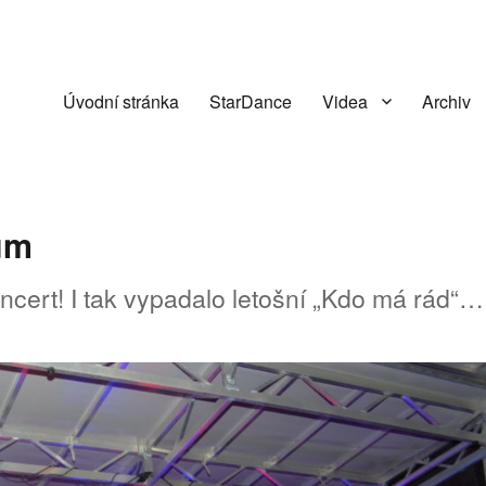
Úvodní stránka
StarDance
Videa
Archiv
kum
ncert! I tak vypadalo letošní „Kdo má rád“…