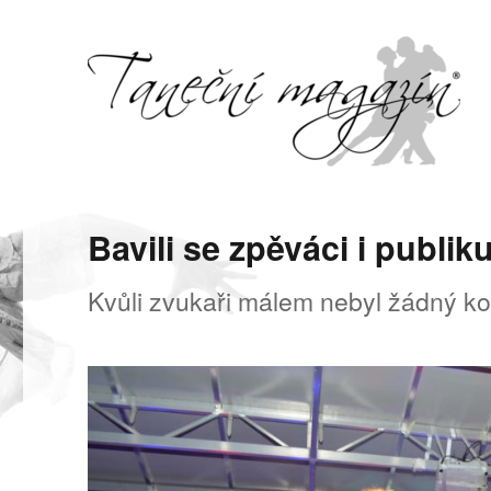
Svět tance, pohybu a hudby
Taneční magazín
Bavili se zpěváci i publi
Kvůli zvukaři málem nebyl žádný ko