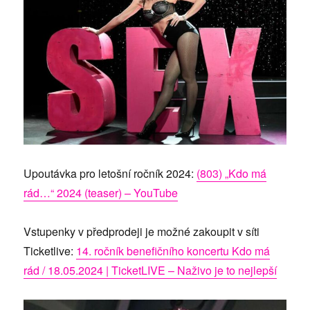
Upoutávka pro letošní ročník 2024:
(803) „Kdo má
rád…“ 2024 (teaser) – YouTube
Vstupenky v předprodeji je možné zakoupit v síti
Ticketlive:
14. ročník benefičního koncertu Kdo má
rád / 18.05.2024 | TicketLIVE – Naživo je to nejlepší