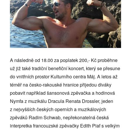
A následně od 18.00 za poplatek 200,- Kč proběhne
už již také tradiční benefiční koncert, který se přesune
do vnitřních prostor Kulturního centra Máj. A letos až
téměř na česko-rakouské hranice přijedou diváky
pobavit například šansonová zpěvačka a hodinová
Nymfa z muzikálu Dracula Renata Drossler, jeden
z nejvyšších českých operních a muzikálových
zpěváků Radim Schwab, nepřekonatelná česká
interpretka francouzské zpěvačky Edith Piaf s velkým