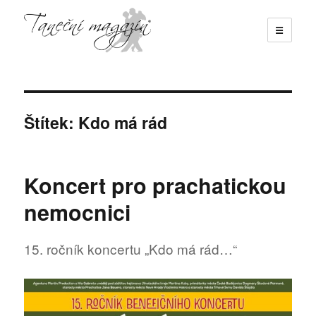
☰
Taneční magazín
Štítek:
Kdo má rád
Koncert pro prachatickou
nemocnici
15. ročník koncertu „Kdo má rád…“