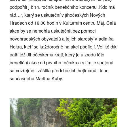
podpořili již 14. ročník benefičního koncertu „Kdo má
rád…“, který se uskuteční v jihočeských Nových
Hradech od 18.00 hodin v Kulturním centru Máj. Celá
akce by se nemohla uskutečnit bez pomoci
novohradských obyvatelů a jejich starosty Vladimíra
Hokra, kteří se každoročně na akci podílejí. Veliké dík
patří též Jihočeskému kraji, který je u zrodu této
benefiční akce od prvního ročníku a s tím je spojená
samozřejmě i záštita předchozích hejtmanů i toho
současného Martina Kuby.