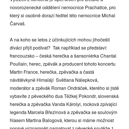
novorozenecké oddělení nemocnice Prachatice, pro
který si osobně dorazí ředitel této nemocnice Michal
Čarvaš.
A na koho se letos z účinkujících mohou jihočeští
diváci přijít podívat? Tak například se představí:
francouzsko – česká herečka a šansoniérka Chantal
Poullain, herec, zpěvák a producent tohoto koncertu
Martin France, herečka, zpěvačka a častá
návštěvkyně Himalájí Světlana Nálepková,
moderátor a zpěvák Roman Ondráček, kterého si jistě
vybavíte z pěveckého dua Těžkej Pokondr, slovenská
herečka a zpěvačka Vanda Károlyi, rocková zpívající
legenda Marcela Březinová a zpěvačka se soulovým
hlasem Martina Balogová, kterou si máme možnost
poprvé významněji pamatovat z pěvecké soutěže 1.