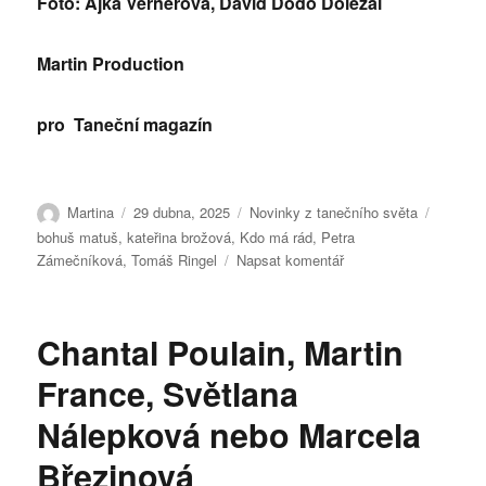
Foto: Ajka Vernerová, David Dodo Doležal
Martin Production
pro Taneční magazín
Autor:
Publikováno:
Rubriky:
Štítky:
Martina
29 dubna, 2025
Novinky z tanečního světa
bohuš matuš
,
kateřina brožová
,
Kdo má rád
,
Petra
pro
Zámečníková
,
Tomáš Ringel
Napsat komentář
text
s
názvem
Chantal Poulain, Martin
Koncert
pro
France, Světlana
prachatickou
nemocnici
Nálepková nebo Marcela
Březinová