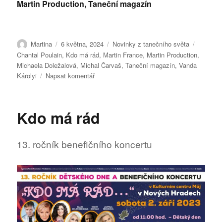
Martin Production, Taneční magazín
Autor:
Publikováno:
Rubriky:
Štítky:
Martina
6 května, 2024
Novinky z tanečního světa
Chantal Poulain
,
Kdo má rád
,
Martin France
,
Martin Production
,
Michaela Doležalová
,
Michal Čarvaš
,
Taneční magazín
,
Vanda
pro
Károlyi
Napsat komentář
text
s
názvem
Kdo má rád
Chantal
Poulain,
Martin
13. ročník benefičního koncertu
France,
Světlana
Nálepková
nebo
Marcela
Březinová