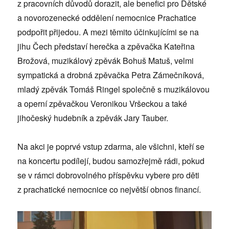
z pracovních důvodů dorazit, ale benefici pro Dětské
a novorozenecké oddělení nemocnice Prachatice
podpořit přijedou. A mezi těmito účinkujícími se na
jihu Čech představí herečka a zpěvačka Kateřina
Brožová, muzikálový zpěvák Bohuš Matuš, velmi
sympatická a drobná zpěvačka Petra Zámečníková,
mladý zpěvák Tomáš Ringel společně s muzikálovou
a operní zpěvačkou Veronikou Vršeckou a také
jihočeský hudebník a zpěvák Jary Tauber.
Na akci je poprvé vstup zdarma, ale všichni, kteří se
na koncertu podílejí, budou samozřejmě rádi, pokud
se v rámci dobrovolného příspěvku vybere pro děti
z prachatické nemocnice co největší obnos financí.