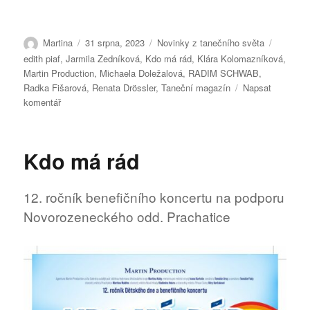
Autor:
Publikováno:
Rubriky:
Štítky:
Martina
31 srpna, 2023
Novinky z tanečního světa
edith piaf
,
Jarmila Zedníková
,
Kdo má rád
,
Klára Kolomazníková
,
Martin Production
,
Michaela Doležalová
,
RADIM SCHWAB
,
Radka Fišarová
,
Renata Drössler
,
Taneční magazín
Napsat
pro
komentář
text
s
názvem
Kdo má rád
Kdo
má
rád
12. ročník benefičního koncertu na podporu
Novorozeneckého odd. Prachatice