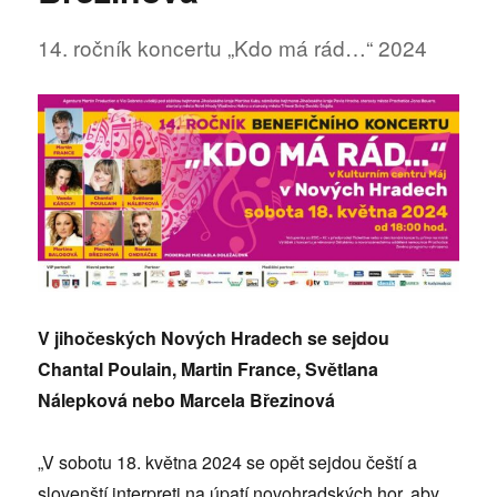
14. ročník koncertu „Kdo má rád…“ 2024
V jihočeských Nových Hradech se sejdou
Chantal Poulain, Martin France, Světlana
Nálepková nebo Marcela Březinová
„V sobotu 18. května 2024 se opět sejdou čeští a
slovenští interpreti na úpatí novohradských hor, aby