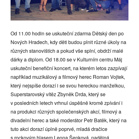
Od 11.00 hodin se uskuteční zdarma Dětský den po
Nových Hradech, kdy děti budou plnit různé úkoly na
různých stanovištích a pokud vše splní, obdrží malé
dárky a diplom. Od 18.00 se v Kulturním centru Máj
uskuteční benefiční koncert, na kterém letos zazpívají
například muzikálový a filmový herec Roman Vojtek,
který nejspíše dorazí i se svou hereckou manželkou,
Superstarovský vítěz Zbyněk Drda, který se
v posledních letech vrhnul úspěšně kromě zpívání i
na produkci různých společenských akcí, filmový a
divadelní herec a také moderátor Petr Batěk, který na
tuto akci dorazí úplně poprvé, mladá dračice
s rockovým hlasem Leona Šenková, nadějná