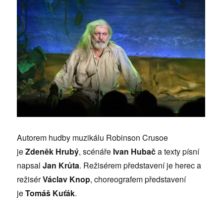
Autorem hudby muzikálu Robinson Crusoe
je
Zdeněk Hrubý
, scénáře
Ivan Hubač
a texty písní
napsal
Jan Krůta
. Režisérem představení je herec a
režisér
Václav Knop
, choreografem představení
je
Tomáš Kuťák
.