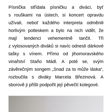
Písnička střídala písničku a diváci, byť
s rouškami na ústech, si koncert opravdu
užívali, neboť každého interpreta odměnili
horlivým potleskem a bylo na nich vidět, že
mají tendenci vehementně tančit. Tři
z vylosovaných diváků si navíc odnesli dárkové
tašky s vínem.
Přímo
od jihomoravského
vinařství Staňo Mádl. A poté se, svým
závěrečným songem „Snad za to může láska“,
rozloučila s diváky Marcela Březinová. A
sborově ji přišli podpořit její pěvečtí kolegové.