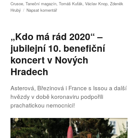
Crusoe
,
Taneční magazín
,
Tomáš Kuťák
,
Václav Knop
,
Zdeněk
pro
Hrubý
Napsat komentář
text
s
názvem
„Kdo má rád 2020“ –
Robinson
Crusoe
jubilejní 10. benefiční
Na
Maninách
koncert v Nových
Hradech
Asterová, Březinová i France s Issou a další
hvězdy v době koronaviru podpořili
prachatickou nemocnici!