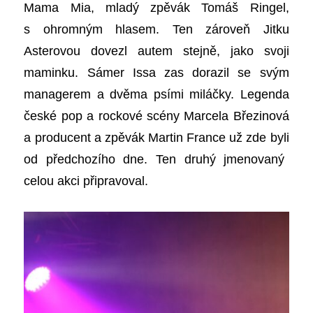
Mama Mia, mladý zpěvák Tomáš Ringel,
s ohromným hlasem.
Ten
zároveň Jitku
Asterovou dovezl autem
stejně, jako
svoji
maminku. Sámer Issa
zas
dorazil se svým
managerem a dvěma psími miláčky.
L
egenda
č
eské
pop a rockové scény Marcela Březinová
a producent a zpěvák Martin France už zde byl
i
od předchozího dne.
Ten druhý jmenovaný
celou
akci připravoval.