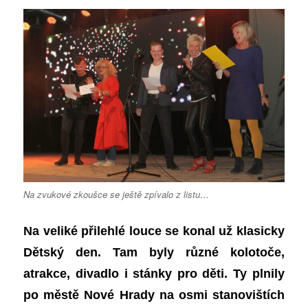
Na zvukové zkoušce se ještě zpívalo z listu…
Na veliké přilehlé louce se konal už klasicky
Dětský den. Tam byly různé kolotoče,
atrakce, divadlo i stánky pro děti. Ty plnily
po městě Nové Hrady na osmi stanovištích