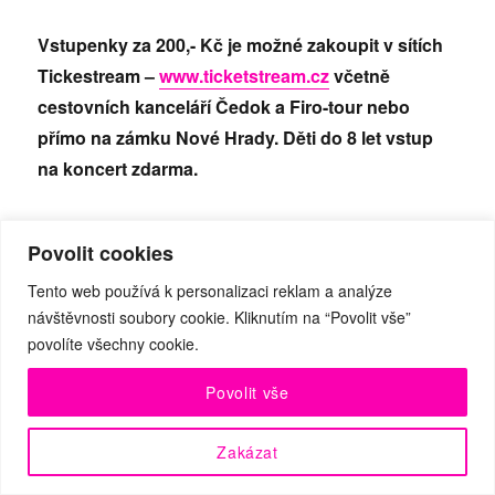
Vstupenky za 200,- Kč je možné zakoupit v sítích
Tickestream –
www.ticketstream.cz
včetně
cestovních kanceláří Čedok a Firo-tour nebo
přímo na zámku Nové Hrady. Děti do 8 let vstup
na koncert zdarma.
Povolit cookies
Tento web používá k personalizaci reklam a analýze
návštěvnosti soubory cookie. Kliknutím na “Povolit vše”
povolíte všechny cookie.
Povolit vše
KDY: sobota 10. června 2017 – Dětský den zdarma
od 11.00 hodin, koncert od 18.00 hodin
Zakázat