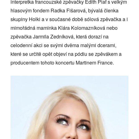
interpretka francouzské zpěvačky Edith Piaf s velkým
hlasovým fondem Radka Fišarová, bývalá členka
skupiny Holki a v současné době sólová zpěvačka a i
mimořádná maminka Klára Kolomazníková nebo
zpěvačka Jarmila Zedníková, která dorazí na
celodenní akci se svými dvěma malými dcerami,
které se určitě opět objeví na pódiu se zpěvákem a
producentem tohoto koncertu Martinem France.