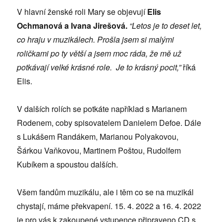
V hlavní ženské roli Mary se objevují
Elis
Ochmanová a Ivana Jirešová.
“Letos je to deset let,
co hraju v muzikálech. Prošla jsem si malými
roličkami po ty větší a jsem moc ráda, že mě už
potkávají velké krásné role. Je to krásný pocit,”
říká
Elis.
V dalších rolích se potkáte například s Marianem
Rodenem, coby spisovatelem Danielem Defoe. Dále
s Lukášem Randákem, Marianou Polyakovou,
Šárkou Vaňkovou, Martinem Poštou, Rudolfem
Kubíkem a spoustou dalších.
Všem fandům muzikálu, ale i těm co se na muzikál
chystají, máme překvapení. 15. 4. 2022 a 16. 4. 2022
je pro vás k zakoupené vstupence připraveno CD s