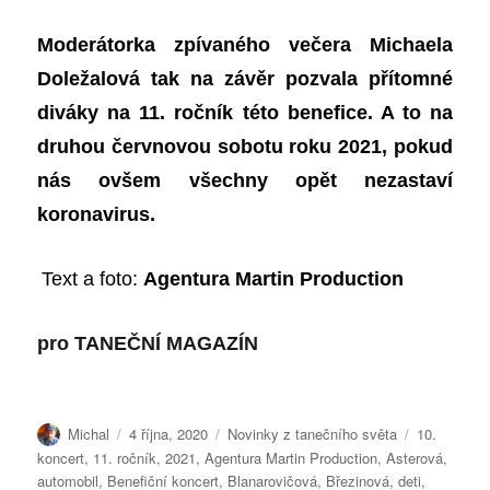
Moderátorka zpívaného večera Michaela
Doležalová tak na závěr pozvala přítomné
diváky na 11. ročník této benefice. A to na
druhou červnovou sobotu roku 2021, pokud
nás ovšem všechny opět nezastaví
koronavirus.
Text a foto:
Agentura Martin Production
pro
TANEČNÍ MAGAZÍN
Autor:
Publikováno:
Rubriky:
Štítky:
Michal
4 října, 2020
Novinky z tanečního světa
10.
koncert
,
11. ročník
,
2021
,
Agentura Martin Production
,
Asterová
,
automobil
,
Benefiční koncert
,
Blanarovičová
,
Březinová
,
deti
,