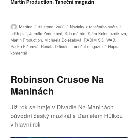
Martin Production, Taneční magazín
Autor:
Publikováno:
Rubriky:
Štítky:
Martina
31 srpna, 2023
Novinky z tanečního světa
edith piaf
,
Jarmila Zedníková
,
Kdo má rád
,
Klára Kolomazníková
,
Martin Production
,
Michaela Doležalová
,
RADIM SCHWAB
,
Radka Fišarová
,
Renata Drössler
,
Taneční magazín
Napsat
pro
komentář
text
s
názvem
Robinson Crusoe Na
Kdo
má
Maninách
rád
Již rok se hraje v Divadle Na Maninách
původní český muzikál s Danielem Hůlkou
v hlavní roli