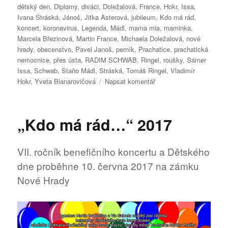
dětský den
,
Diplomy
,
diváci
,
Doležalová
,
France
,
Hokr
,
Issa
,
Ivana Stráská
,
Jánoš
,
Jitka Asterová
,
jubileum
,
Kdo má rád
,
koncert
,
koronavirus
,
Legenda
,
Mádl
,
mama mia
,
maminka
,
Marcela Březinová
,
Martin France
,
Michaela Doležalová
,
nové
hrady
,
obecenstvo
,
Pavel Janoš
,
perník
,
Prachatice
,
prachatická
nemocnice
,
přes ústa
,
RADIM SCHWAB
,
Ringel
,
roušky
,
Sámer
Issa
,
Schwab
,
Staňo Mádl
,
Stráská
,
Tomáš Ringel
,
Vladimír
pro
Hokr
,
Yveta Blanarovičová
Napsat komentář
text
s
názvem
„Kdo má rád…“ 2017
„Kdo
má
rád
VII. ročník benefičního koncertu a Dětského
2020“
dne proběhne 10. června 2017 na zámku
–
jubilejní
Nové Hrady
10.
benefiční
koncert
v