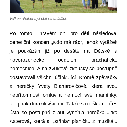
Velkou atrakcí byli obři na chůdách
Po tomto hravém dni pro děti následoval
benefiční koncert „Kdo má rá
d
“, jehož výtěžek
je poukázán již po desáté na Dětské a
novorozenecké oddělení prachatické
nemocnice. A na zvukové zkoušky se postupně
dostavovali všichni účinkující.
K
romě zpěvačky
a herečky Yvety Blanarovičové, která svou
nepřítomnost omluvila nemocí své maminky,
ale jinak dorazili všichni. Takže s rouškami přes
ústa se postupně z aut vynořila herečka Jitka
Asterová, která si „střihla“ písničku z muzikálu