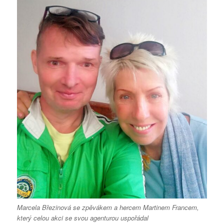
Marcela Březinová se zpěvákem a hercem Martinem Francem,
který celou akci se svou agenturou uspořádal