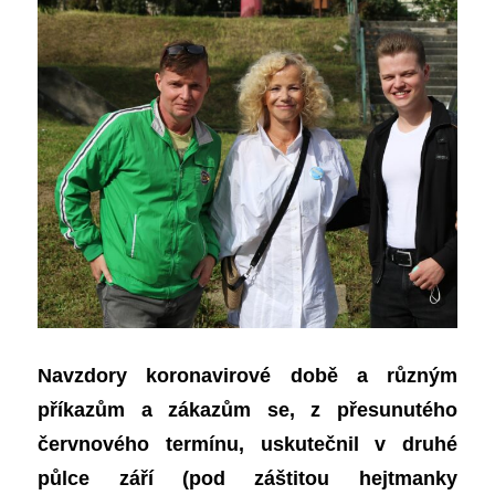
Navzdory koronavirové době a různým
příkazům a zákazům se, z přesunutého
červnového termínu, uskutečnil v druhé
půlce září (pod záštitou hejtmanky