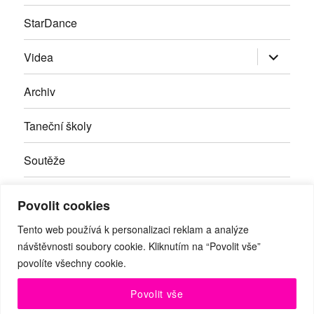
StarDance
Zobrazit
Videa
podřazen
položky
Archiv
Taneční školy
Soutěže
Inzerce
Povolit cookies
Kontakty
Tento web používá k personalizaci reklam a analýze
návštěvnosti soubory cookie. Kliknutím na “Povolit vše”
povolíte všechny cookie.
Facebook
RSS
Youtube
Povolit vše