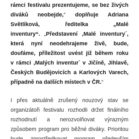
rámci festivalu prezentujeme, se bez živých
diváků neobejde,
“
doplňuje
Adriana
Světlíková, ředitelka „Malé
inventury“.
„
Představení ,Malé inventury´,
která nyní neodehrajeme živě, bude,
doufáme, příležitost uvést již během roku
v rámci ,Malých inventur´ v Jičíně, Jihlavě,
Českých Budějovicích a Karlových Varech,
případně na dalších místech v ČR.
“
I přes aktuálně zrušený nouzový stav se
organizátoři festivalu rozhodli držet finálního
rozhodnutí a nerozvolňovat výrazným
způsobem program pro běžné diváky. Prioritou
bude zprostředkovat program především