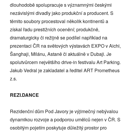
dlouhodobě spolupracuje s významnými českými
nezávislými divadly jako produkční a producent. S
těmito soubory procestoval několik kontinentů a
získal řadu prestižních ocenění; produkčně,
dramaturgicky či režijně se podílel například na
prezentaci ČR na světových výstavách EXPO v Aichi,
Šanghaji, Milánu, Astaně či aktuálně v Dubaji. Je
spolutvůrcem největšího drive-in festivalu Art Parking.
Jakub Vedral je zakladatel a ředitel ART Prometheus
z.s.
REZI.DANCE
Rezidenční dům Pod Javory je výjimečný nebývalou
dynamikou rozvoje a podporou umělců nejen v ČR. S
osobitým pojetím poskytuje důležitý prostor pro