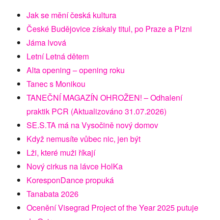
Jak se mění česká kultura
České Budějovice získaly titul, po Praze a Plzni
Jáma lvová
Letní Letná dětem
Alta opening – opening roku
Tanec s Monikou
TANEČNÍ MAGAZÍN OHROŽEN! – Odhalení
praktik PCR (Aktualizováno 31.07.2026)
SE.S.TA má na Vysočině nový domov
Když nemusíte vůbec nic, jen být
Lži, které muži říkají
Nový cirkus na lávce HolKa
KoresponDance propuká
Tanabata 2026
Ocenění Visegrad Project of the Year 2025 putuje