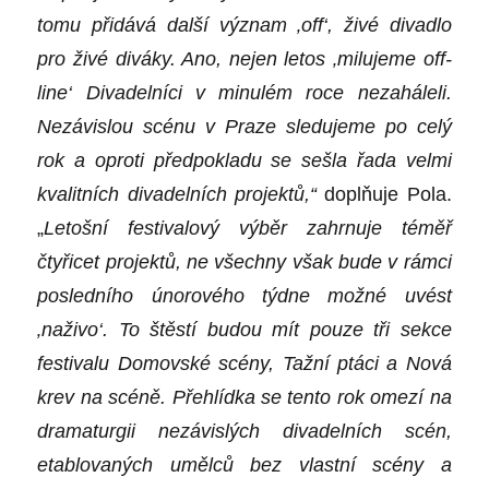
tomu přidává další význam ‚off‘, živé divadlo
pro živé diváky. Ano, nejen letos ‚milujeme off-
line‘ Divadelníci v minulém roce nezaháleli.
Nezávislou scénu v Praze sledujeme po celý
rok a
o
proti předpokladu se sešla řada velmi
kvalitních divadelních projektů,“
doplňuje Pola.
„
Letošní festivalový výběr zahrnuje téměř
čtyřicet projektů, ne všechny však bude v rámci
posledního únorového týdne možné uvést
‚naživo‘. To štěstí budou mít pouze tři sekce
festivalu Domovské scény, Tažní ptáci a Nová
krev na scéně. Přehlídka se tento rok omezí na
dramaturgii nezávislých divadelních scén,
etablovaných umělců bez vlastní scény a