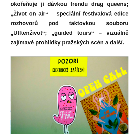
okořeňuje ji dávkou trendu drag queens;
„Život on air“ – speciální festivalová edice
rozhovorů pod taktovkou souboru
„Ufftenživot“; „guided tours“ – vizuálně
zajímavé prohlídky pražských scén a další.