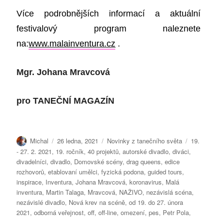
Více
podrobnějších
informací a aktuální
festivalový
program na
leznete
na:
www.malainventura.cz
.
Mgr. Johana Mravcová
pro
TANEČNÍ MAGAZÍN
Autor:
Publikováno:
Rubriky:
Štítky:
Michal
26 ledna, 2021
Novinky z tanečního světa
19.
- 27. 2. 2021
,
19. ročník
,
40 projektů
,
autorské divadlo
,
diváci
,
divadelníci
,
divadlo
,
Domovské scény
,
drag queens
,
edice
rozhovorů
,
etablovaní umělci
,
fyzická podona
,
guided tours
,
inspirace
,
Inventura
,
Johana Mravcová
,
koronavirus
,
Malá
inventura
,
Martin Talaga
,
Mravcová
,
NAŽIVO
,
nezávislá scéna
,
nezávislé divadlo
,
Nová krev na scéně
,
od 19. do 27. února
2021
,
odborná veřejnost
,
off
,
off-line
,
omezení
,
pes
,
Petr Pola
,