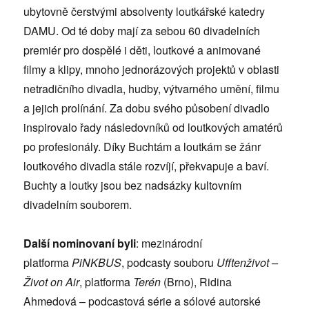
ubytovně čerstvými absolventy loutkářské katedry
DAMU. Od té doby mají za sebou 60 divadelních
premiér pro dospělé i děti, loutkové a animované
filmy a klipy, mnoho jednorázových projektů v oblasti
netradičního divadla, hudby, výtvarného umění, filmu
a jejich prolínání. Za dobu svého působení divadlo
inspirovalo řady následovníků od loutkových amatérů
po profesionály. Díky Buchtám a loutkám se žánr
loutkového divadla stále rozvíjí, překvapuje a baví.
Buchty a loutky jsou bez nadsázky kultovním
divadelním souborem.
Další nominovaní byli
: mezinárodní
platforma
PiNKBUS
, podcasty souboru
Ufftenživot –
Život on Air
, platforma
Terén
(Brno), Ridina
Ahmedová – podcastová série a sólové autorské