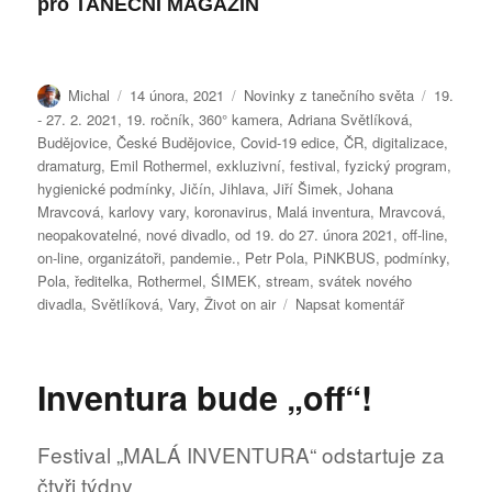
pro
TANEČNÍ MAGAZÍN
Autor:
Publikováno:
Rubriky:
Štítky:
Michal
14 února, 2021
Novinky z tanečního světa
19.
- 27. 2. 2021
,
19. ročník
,
360° kamera
,
Adriana Světlíková
,
Budějovice
,
České Budějovice
,
Covid-19 edice
,
ČR
,
digitalizace
,
dramaturg
,
Emil Rothermel
,
exkluzivní
,
festival
,
fyzický program
,
hygienické podmínky
,
Jičín
,
Jihlava
,
Jiří Šimek
,
Johana
Mravcová
,
karlovy vary
,
koronavirus
,
Malá inventura
,
Mravcová
,
neopakovatelné
,
nové divadlo
,
od 19. do 27. února 2021
,
off-line
,
on-line
,
organizátoři
,
pandemie.
,
Petr Pola
,
PiNKBUS
,
podmínky
,
Pola
,
ředitelka
,
Rothermel
,
ŚIMEK
,
stream
,
svátek nového
pro
divadla
,
Světlíková
,
Vary
,
Život on air
Napsat komentář
text
s
názvem
Inventura bude „off“!
»MALÁ
INVENTURA
se
Festival „MALÁ INVENTURA“ odstartuje za
blíží
čtyři týdny