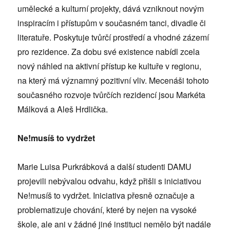
umělecké a kulturní projekty, dává vzniknout novým
inspiracím i přístupům v současném tanci, divadle či
literatuře. Poskytuje tvůrčí prostředí a vhodné zázemí
pro rezidence. Za dobu své existence nabídl zcela
nový náhled na aktivní přístup ke kultuře v regionu,
na který má významný pozitivní vliv. Mecenáši tohoto
současného rozvoje tvůrčích rezidencí jsou Markéta
Málková a Aleš Hrdlička.
Ne!musíš to vydržet
Marie Luisa Purkrábková a další studenti DAMU
projevili nebývalou odvahu, když přišli s iniciativou
Ne!musíš to vydržet. Iniciativa přesně označuje a
problematizuje chování, které by nejen na vysoké
škole, ale ani v žádné jiné instituci nemělo být nadále