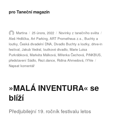
pro Taneční magazín
Autor:
Publikováno:
Rubriky:
Štítky:
Martina
25 února, 2022
Novinky z tanečního světa
Aleš Hrdlička
,
Art Parking
,
ART Prometheus z.s.
,
Buchty a
loutky
,
Česká divadelní DNA
,
Divadlo Buchty a loutky
,
drive-in
festival
,
Jakub Vedral
,
loutkové divadlo
,
Marie Luisa
Purkrábková
,
Markéta Málková
,
Miřenka Čechová
,
PiNKBUS
,
představení Sádlo
,
Rezi.dance
,
Ridina Ahmedová
,
tYhle
pro
Napsat komentář
text
s
názvem
»MALÁ INVENTURA« se
CENY
ČESKÁ
blíží
DIVADELNÍ
DNA
MAJÍ
Předjubilejní 19. ročník festivalu letos
SVÉ