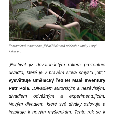
Festivalová inscenace „PiNKBUS“ má nádech exotiky i styl
kabaretu
„
Festival již
devatenáctým
rokem prezentuje
divadlo, které je v pravém slova smyslu ‚off‘,“
vysvětluje umělecký ředitel Malé inventury
Petr Pola
. „
Divadlem autorským a nezávislým,
divadlem odvážným a experimentujícím.
Novým divadlem, které své diváky oslovuje a
inspiruje k novým myšlenkám. Tento rok se k