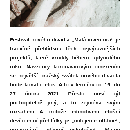
Festival nového divadla „Malá inventura“ je
tradičně přehlídkou těch nejvýraznějších
projektů, které vznikly během uplynulého
roku. Navzdory koronavirovým omezením
se největší pražský svátek nového divadla
bude konat i letos. A to v termínu od 19. do
27. února 2021. Přesto musí být
pochopitelně jiný, a to zejména svým
rozsahem. A protože leitmotivem letošní
devítidenní přehlídky je „milujeme off-line“,
organizátoři plánují uskutečnit „Malou