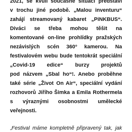
2021, se kvůli současné situaci představí
v trochu jiné podobě. „Malou inventuru“
zahájí streamovaný kabaret „PiNKBUS“.
Diváci se třeba mohou těšit na
komentované on-line prohlídky pražských
nezávislých scén 360° kamerou. Na
festivalovém webu bude tentokrát speciální
„Covid-19 edice“ burzy projektů
pod názvem „Sbal ho“!. Anebo proběhne
také série „Život On Air“, speciální vydání
rozhovorů Jiřího Šimka a Emila Rothermela
s výraznými osobnostmi umělecké
veřejnosti.
„
Festival máme kompletně připravený tak, jak