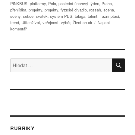
PiNKBUS
,
platformy
,
Pola
,
poslední únorový týden
,
Praha
,
přehlídka
,
projekty
,
projekty. fyzické divadlo
,
rozsah
,
scéna
,
scény
,
sekce
,
svátek
,
systém PES
,
talaga
,
talent
,
Tažní ptáci
,
trend
,
Ufftenživot
,
veřejnost
,
výběr
,
Život on air
Napsat
pro
komentář
text
s
názvem
Inventura
bude
HLE
Hledat:
„off“!
RUBRIKY