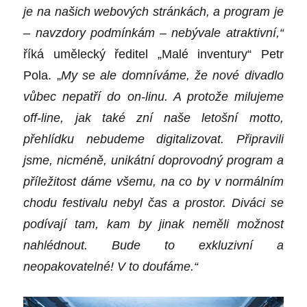
je na našich webových stránkách, a program je
– navzdory podmínkám – nebývale atraktivní,“
říká umělecký ředitel „Malé inventury“ Petr
Pola.
„
My se ale domníváme, že nové divadlo
vůbec nepatří do on-linu. A protože milujeme
off-line, jak také zní naše letošní motto,
přehlídku nebudeme digitalizovat. Připravili
jsme, nicméně, unikátní doprovodný program a
příležitost dáme všemu, na co by v normálním
chodu festivalu nebyl čas a prostor. Diváci se
podívají tam, kam by jinak neměli možnost
nahlédnout. Bude to exkluzivní a
neopakovatelné! V to doufáme.“