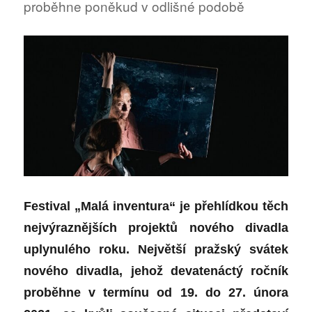
proběhne poněkud v odlišné podobě
DRŽITELE
Festival „Malá inventura“ je přehlídkou těch
nejvýraznějších projektů nového divadla
uplynulého roku. Největší pražský svátek
nového divadla, jehož devatenáctý ročník
proběhne v termínu od 19. do 27. února