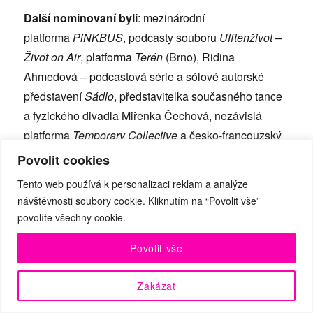
Další nominovaní byli
: mezinárodní
platforma
PiNKBUS
, podcasty souboru
Ufftenživot –
Život on Air
, platforma
Terén
(Brno), Ridina
Ahmedová – podcastová série a sólové autorské
představení
Sádlo
, představitelka současného tance
a fyzického divadla Miřenka Čechová, nezávislá
platforma
Temporary Collective
a česko-francouzský
kolektiv umělců
tYhle
.
Povolit cookies
Tento web používá k personalizaci reklam a analýze
návštěvnosti soubory cookie. Kliknutím na “Povolit vše”
povolíte všechny cookie.
Povolit vše
Zakázat