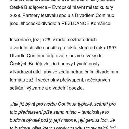
České Budějovice – Evropské hlavní město kultury
2028. Partnery festivalu spolu s Divadlem Continuo
jsou Jihočeské divadlo a REZI.DANCE Komařice.
Inscenace, jež je 28. v řadě mezinárodních
divadelních site-specific projektů, které od roku 1997
Divadlo Continuo připravuje, pozve diváky do
Českých Budějovic, do budovy bývalé pošty
v Nádražní ulici, aby ve zcela netradičním divadelním
formátu zažili večer plný překvapení, nečekaných
setkání, výtvarné a divadelní poezie.
„Jak již bývá pro tvorbu Continua typické, scénář pro
toto představení píše samo místo – tentokrát je to
budova bývalé pošty, její historie, její genius loci. Je
to budova, přes kterou prošly osudy stovek tisíců lidí