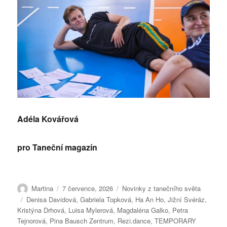
Adéla Kovářová
pro Taneční magazín
Autor:
Publikováno:
Rubriky:
Martina
7 července, 2026
Novinky z tanečního světa
Štítky:
Denisa Davidová
,
Gabriela Topková
,
Ha An Ho
,
Jižní Svéráz
,
Kristýna Drhová
,
Luisa Mylerová
,
Magdaléna Galko
,
Petra
Tejnorová
,
Pina Bausch Zentrum
,
Rezi.dance
,
TEMPORARY