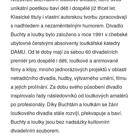
unikátní poetikou baví děti i dospělé již třicet let.
Klasické tituly i vlastní autorskou tvorbu zpracovávají
s nadhledem a nezaměnitelným humorem. Divadlo
Buchty a loutky bylo založeno v roce 1991 v chebské
ubytovně čerstvými absolventy loutkářské katedry
DAMU. Od té doby mají za sebou 60 divadelních
premiér pro dospělé i děti, loutkové a animované
filmy a klipy, mnoho jednorázových projektů v oblasti
netradičního divadla, hudby, výtvarného umění, filmu
a jejich prolínání. Za dobu svého působení divadlo
inspirovalo řady následovníků od loutkových amatérů
po profesionály. Díky Buchtám a loutkám se žánr
loutkového divadla stále rozvíjí, překvapuje a baví.
Buchty a loutky jsou bez nadsázky kultovním
divadelním souborem.