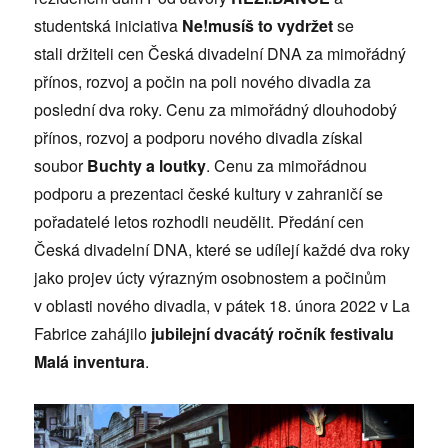
studentská iniciativa
Ne!musíš to vydržet
se
stali držiteli cen Česká divadelní DNA za mimořádný
přínos, rozvoj a počin na poli nového divadla za
poslední dva roky. Cenu za mimořádný dlouhodobý
přínos, rozvoj a podporu nového divadla získal
soubor
Buchty a loutky
. Cenu za mimořádnou
podporu a prezentaci české kultury v zahraničí se
pořadatelé letos rozhodli neudělit. Předání cen
Česká divadelní DNA, které se udílejí každé dva roky
jako projev úcty výrazným osobnostem a počinům
v oblasti nového divadla, v pátek 18. února 2022 v La
Fabrice zahájilo
jubilejní dvacátý ročník festivalu
Malá inventura
.