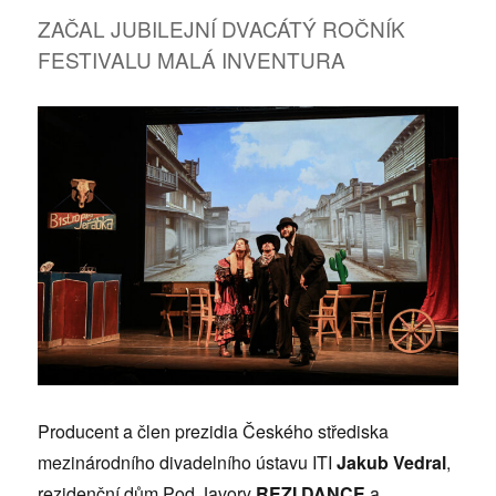
NAVŽDY
ZAČAL JUBILEJNÍ DVACÁTÝ ROČNÍK
FESTIVALU MALÁ INVENTURA
Producent a člen prezidia Českého střediska
mezinárodního divadelního ústavu ITI
Jakub Vedral
,
rezidenční dům Pod Javory
REZI.DANCE
a