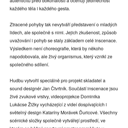
autenticitu před dokonalostí a oceňují jedinečnost
každého těla i každého gesta.
Ztracené pohyby tak nevytváří představení o mladých
lidech, ale společně s nimi. Jejich zkušenost, způsob
uvažování i pohyb se staly základem celé inscenace.
Výsledkem není choreografie, která by někoho
napodobovala, ale živý organismus, který vznikl ze
společného sdílení.
Hudbu vytvořil speciálně pro projekt skladatel a
sound designér Jan Čtvrtník. Součástí inscenace jsou
živé zvukové vrstvy, videoprojekce Dominika
Lukácse Žižky vycházející z videí dospívajících i
světelný design Kataríny Morávek Ďuricové. Všechny
scénické složky společně vytvářejí prostředí, ve