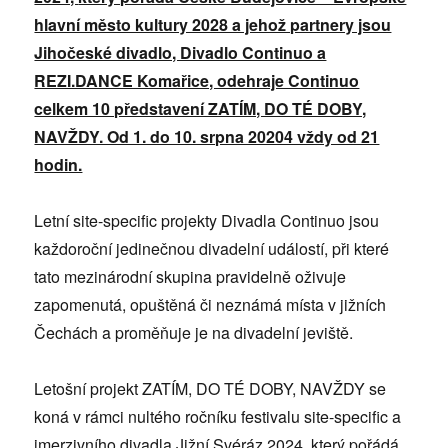
hlavní město kultury 2028 a jehož partnery jsou
Jihočeské divadlo, Divadlo Continuo a
REZI.DANCE Komařice, odehraje Continuo
celkem 10 představení ZATÍM, DO TÉ DOBY,
NAVŽDY. Od 1. do 10. srpna 20204 vždy od 21
hodin.
Letní site-specific projekty Divadla Continuo jsou
každoroční jedinečnou divadelní událostí, při které
tato mezinárodní skupina pravidelně oživuje
zapomenutá, opuštěná či neznámá místa v jižních
Čechách a proměňuje je na divadelní jeviště.
Letošní projekt ZATÍM, DO TÉ DOBY, NAVŽDY se
koná v rámci nultého ročníku festivalu site-specific a
imerzivního divadla Jižní Svéráz 2024, který pořádá