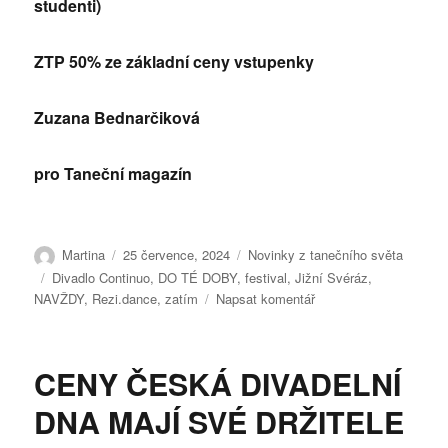
studenti)
ZTP 50% ze základní ceny vstupenky
Zuzana Bednarčiková
pro Taneční magazín
Autor:
Publikováno:
Rubriky:
Martina
25 července, 2024
Novinky z tanečního světa
Štítky:
Divadlo Continuo
,
DO TÉ DOBY
,
festival
,
Jižní Svéráz
,
pro
NAVŽDY
,
Rezi.dance
,
zatím
Napsat komentář
text
s
názvem
CENY ČESKÁ DIVADELNÍ
ZATÍM,
DO
DNA MAJÍ SVÉ DRŽITELE
TÉ
DOBY,