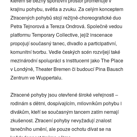
kterém se běžný sportovní prostor proměňuje v
krajinu pohybu, světla a zvuku. Za celým konceptem
Ztracených pohybů stojí režijně-choreografické duo
Petra Tejnorová a Tereza Ondrová. Společně vedou
platformu Temporary Collective, jejíž inscenace
propojují současný tanec, divadlo a participativní,
komunitní tvorbu. Vedle českých scén rozvíjejí také
mezinárodní spolupráci s institucemi jako The Place
v Londýně, Theater Bremen či budoucí Pina Bausch
Zentrum ve Wuppertalu.
Ztracené pohyby jsou otevřené široké veřejnosti –
rodinám s dětmi, dospívajícím, milovníkům pohybu i
divákům, kteří se současným tancem zatím nemají
zkušenost. Ztracení pohyby nevyžadují znalost
tanečního umění, ale pouze ochotu dívat se na