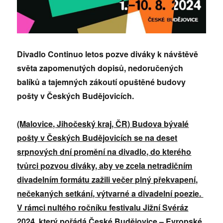
Divadlo Continuo letos pozve diváky k návštěvě
světa zapomenutých dopisů, nedoručených
balíků a tajemných zákoutí opuštěné budovy
pošty v Českých Budějovicích.
(Malovice, Jihočeský kraj, ČR) Budova bývalé
pošty v Českých Budějovicích se na deset
srpnových dní promění na divadlo, do kterého
tvůrci pozvou diváky, aby ve zcela netradičním
divadelním formátu zažili večer plný překvapení,
nečekaných setkání, výtvarné a divadelní poezie.
V rámci nultého ročníku festivalu Jižní Svéráz
2024,
který pořádá České Budějovice – Evropské