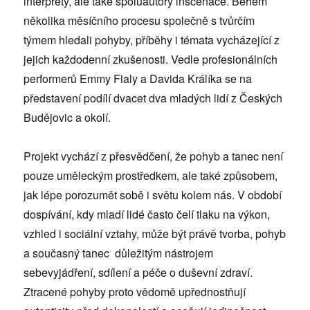
interprety, ale také spoluautory inscenace. Během
několika měsíčního procesu společně s tvůrčím
týmem hledali pohyby, příběhy i témata vycházející z
jejich každodenní zkušenosti. Vedle profesionálních
performerů Emmy Fialy a Davida Králíka se na
představení podílí dvacet dva mladých lidí z Českých
Budějovic a okolí.
Projekt vychází z přesvědčení, že pohyb a tanec není
pouze uměleckým prostředkem, ale také způsobem,
jak lépe porozumět sobě i světu kolem nás. V období
dospívání, kdy mladí lidé často čelí tlaku na výkon,
vzhled i sociální vztahy, může být právě tvorba, pohyb
a současný tanec důležitým nástrojem
sebevyjádření, sdílení a péče o duševní zdraví.
Ztracené pohyby proto vědomě upřednostňují