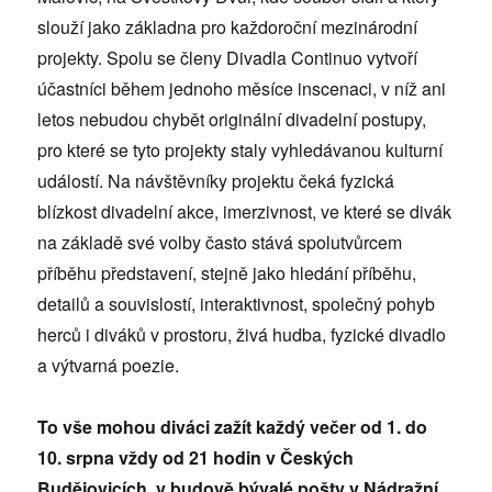
slouží jako základna pro každoroční mezinárodní
projekty. Spolu se členy Divadla Continuo vytvoří
účastníci během jednoho měsíce inscenaci, v níž ani
letos nebudou chybět originální divadelní postupy,
pro které se tyto projekty staly vyhledávanou kulturní
událostí. Na návštěvníky projektu čeká fyzická
blízkost divadelní akce, imerzivnost, ve které se divák
na základě své volby často stává spolutvůrcem
příběhu představení, stejně jako hledání příběhu,
detailů a souvislostí, interaktivnost, společný pohyb
herců i diváků v prostoru, živá hudba, fyzické divadlo
a výtvarná poezie.
To vše mohou diváci zažít každý večer od 1. do
10. srpna vždy od 21 hodin v Českých
Budějovicích, v budově bývalé pošty v Nádražní