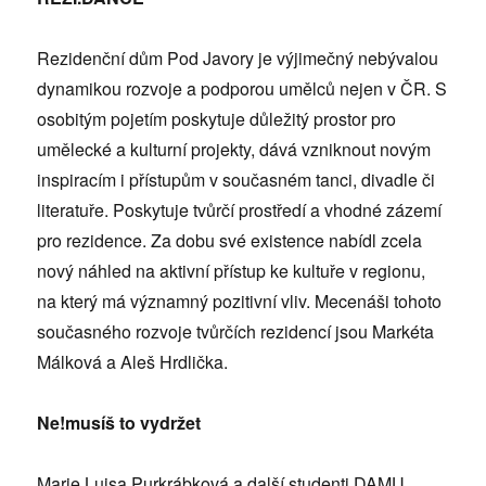
Rezidenční dům Pod Javory je výjimečný nebývalou
dynamikou rozvoje a podporou umělců nejen v ČR. S
osobitým pojetím poskytuje důležitý prostor pro
umělecké a kulturní projekty, dává vzniknout novým
inspiracím i přístupům v současném tanci, divadle či
literatuře. Poskytuje tvůrčí prostředí a vhodné zázemí
pro rezidence. Za dobu své existence nabídl zcela
nový náhled na aktivní přístup ke kultuře v regionu,
na který má významný pozitivní vliv. Mecenáši tohoto
současného rozvoje tvůrčích rezidencí jsou Markéta
Málková a Aleš Hrdlička.
Ne!musíš to vydržet
Marie Luisa Purkrábková a další studenti DAMU