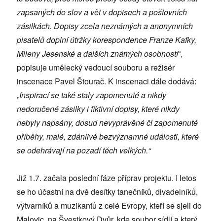
zapsaných do slov a vět v dopisech a poštovních
zásilkách. Dopisy zcela neznámých a anonymních
pisatelů doplní útržky korespondence Franze Kafky,
Mileny Jesenské a dalších známých osobností
“,
popisuje umělecký vedoucí souboru a režisér
inscenace Pavel Štourač. K inscenaci dále dodává:
„
Inspirací se také staly zapomenuté a nikdy
nedoručené zásilky i fiktivní dopisy, které nikdy
nebyly napsány, dosud nevyprávěné či zapomenuté
příběhy, malé, zdánlivě bezvýznamné události, které
se odehrávají na pozadí těch velkých.“
Již 1.7. začala poslední fáze příprav projektu. I letos
se ho účastní na dvě desítky tanečníků, divadelníků,
výtvarníků a muzikantů z celé Evropy, kteří se sjeli do
Malovic, na Švestkový Dvůr, kde soubor sídlí a který