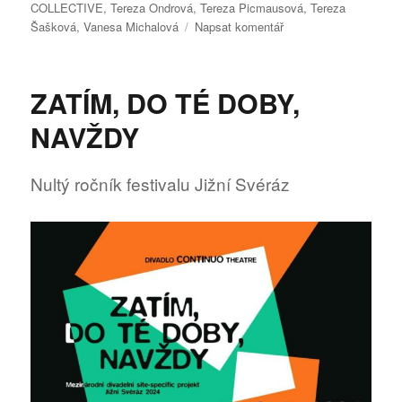
COLLECTIVE
,
Tereza Ondrová
,
Tereza Picmausová
,
Tereza
pro
Šašková
,
Vanesa Michalová
Napsat komentář
text
s
názvem
ZATÍM, DO TÉ DOBY,
Ztracené
pohyby
NAVŽDY
Nultý ročník festivalu Jižní Svéráz