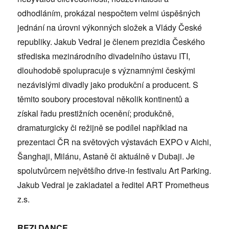
odhodláním, prokázal nespočtem velmi úspěšných
jednání na úrovni výkonných složek a Vlády České
republiky. Jakub Vedral je členem prezidia Českého
střediska mezinárodního divadelního ústavu ITI,
dlouhodobě spolupracuje s významnými českými
nezávislými divadly jako produkční a producent. S
těmito soubory procestoval několik kontinentů a
získal řadu prestižních ocenění; produkčně,
dramaturgicky či režijně se podílel například na
prezentaci ČR na světových výstavách EXPO v Aichi,
Šanghaji, Milánu, Astaně či aktuálně v Dubaji. Je
spolutvůrcem největšího drive-in festivalu Art Parking.
Jakub Vedral je zakladatel a ředitel ART Prometheus
z.s.
REZI.DANCE