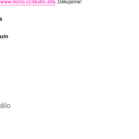
a
www.donio.cz/studio-alta
. Děkujeme!
á
azín
tělo