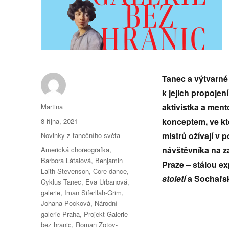
Tanec a výtvarné 
k jejich propojen
Autor:
aktivistka a men
Martina
Publikováno:
konceptem, ve kt
8 října, 2021
Rubriky:
mistrů ožívají v 
Novinky z tanečního světa
Štítky:
návštěvníka na z
Americká choreografka
,
Barbora Látalová
,
Benjamin
Praze
– stálou ex
Laith Stevenson
,
Core dance
,
století
a Sochařs
Cyklus Tanec
,
Eva Urbanová
,
galerie
,
Iman Siferllah-Grim
,
Johana Pocková
,
Národní
galerie Praha
,
Projekt Galerie
bez hranic
,
Roman Zotov-