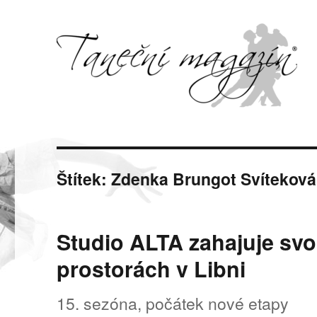
Svět tance, pohybu a hudby
Taneční magazín
Štítek:
Zdenka Brungot Svíteková
Studio ALTA zahajuje sv
prostorách v Libni
15. sezóna, počátek nové etapy