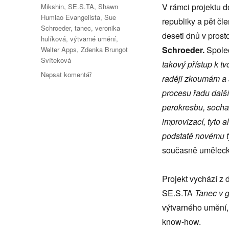
V rámci projektu d
Mikshin
,
SE.S.TA
,
Shawn
Humlao Evangelista
,
Sue
republiky a pět č
Schroeder
,
tanec
,
veronika
deseti dnů v pros
hulíková
,
výtvarné umění
,
Schroeder.
Společ
Walter Apps
,
Zdenka Brungot
Svíteková
takový přístup k t
pro
Napsat komentář
raději zkoumám a 
text
procesu řadu dalš
s
názvem
perokresbu, sochař
GALERIE
improvizací, tyto 
BEZ
podstatě novému 
HRANIC
současně umělecká
Projekt vychází z
SE.S.TA
Tanec v g
výtvarného umění, 
know-how.