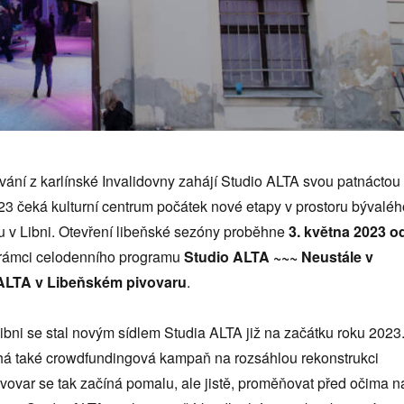
ání z karlínské Invalidovny zahájí Studio ALTA svou patnáctou
23 čeká kulturní centrum počátek nové etapy v prostoru bývaléh
 v Libni. Otevření libeňské sezóny proběhne
3. května 2023
o
rámci celodenního programu
Studio ALTA ~~~ Neustále v
 ALTA v Libeňském pivovaru
.
ibni se stal novým sídlem Studia ALTA již na začátku roku 2023
á také crowdfundingová kampaň na rozsáhlou rekonstrukci
ivovar se tak začíná pomalu, ale jistě, proměňovat před očima n