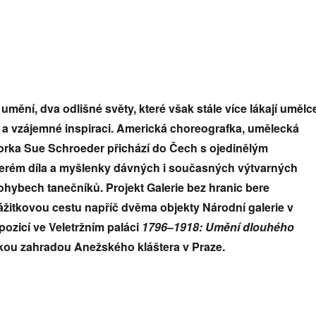
umění, dva odlišné světy, které však stále více lákají umělc
í a vzájemné inspiraci. Americká choreografka, umělecká
torka Sue Schroeder přichází do Čech s ojedinělým
erém díla a myšlenky dávných i současných výtvarných
pohybech tanečníků. Projekt
Galerie bez hranic bere
ážitkovou cestu napříč dvěma objekty Národní galerie v
pozicí ve Veletržním paláci
1796
–
1918: Umění dlouhého
kou zahradou
Anežského kláštera v Praze.