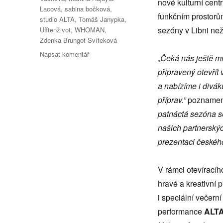
nové kulturní cent
Lacová
,
sabina bočková
,
funkčním prostorům
studio ALTA
,
Tomáš Janypka
,
sezóny v Libni ne
Ufftenživot
,
WHOMAN
,
Zdenka Brungot Svíteková
pro
Napsat komentář
„
Čeká nás ještě mn
text
připravený otevří
s
názvem
a nabízíme i divá
Studio
příprav.”
pozname
ALTA
patnáctá sezóna se
zahajuje
svou
našich partnerský
první
prezentaci českéh
sezónu
v
nových
V rámci otevíracíh
prostorách
hravé a kreativní 
v
i speciální večern
Libni
performance
ALT