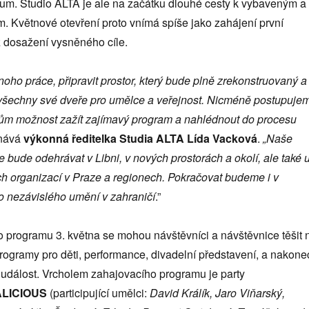
rum. Studio ALTA je ale na začátku dlouhé cesty k vybaveným a
. Květnové otevření proto vnímá spíše jako zahájení první
ž dosažení vysněného cíle.
oho práce, připravit prostor, který bude plně zrekonstruovaný a
t všechny své dveře pro umělce a veřejnost. Nicméně postupuje
kům možnost zažít zajímavý program a nahlédnout do procesu
nává
výkonná ředitelka Studia ALTA
Lída Vacková
.
„
Naše
 bude odehrávat v Libni, v nových prostorách a okolí, ale také 
ch organizací v Praze a regionech. Pokračovat budeme i v
o nezávislého umění v zahraničí
.”
o programu 3. května se mohou návštěvníci a návštěvnice těšit 
programy pro děti, performance, divadelní představení, a nakone
í událost. Vrcholem zahajovacího programu je party
ALICIOUS
(participující umělci:
David Králík, Jaro Viňarský,