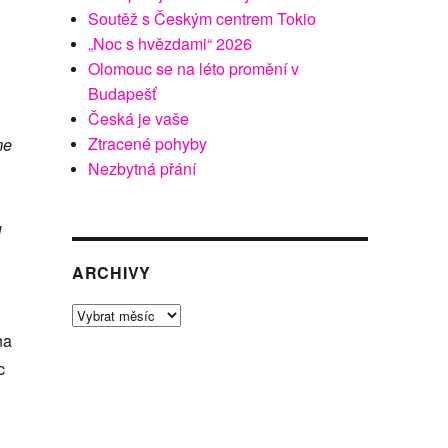
Soutěž s Českým centrem Tokio
„Noc s hvězdami“ 2026
Olomouc se na léto promění v
Budapešť
Česká je vaše
Ztracené pohyby
me
Nezbytná přání
u
ARCHIVY
Archivy
na
c