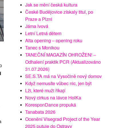
Jak se mění česká kultura
České Budějovice získaly titul, po
Praze a Plzni
Jáma lvová
Letní Letná dětem
Alta opening – opening roku
Tanec s Monikou
TANEČNÍ MAGAZÍN OHROŽEN! –
Odhalení praktik PCR (Aktualizováno
o
31.07.2026)
d
SE.S.TA má na Vysočině nový domov
Když nemusíte vůbec nic, jen být
Lži, které muži říkají
Nový cirkus na lávce HolKa
KoresponDance propuká
.
Tanabata 2026
Ocenění Visegrad Project of the Year
a
2025 putuje do Ostravy