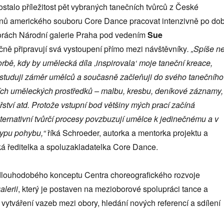
ostalo příležitost pět vybraných tanečních tvůrců z České
lenů amerického souboru Core Dance pracovat intenzivně po do
torách Národní galerie Praha pod vedením
Sue
ně připravují svá vystoupení přímo mezi návštěvníky
. „Spíše n
vorbě, kdy by umělecká díla
‚
inspirovala‘ moje taneční kreace,
studuji záměr umělců a současně začleňuji do svého tanečního
ích uměleckých prostředků – malbu, kresbu, deníkové záznamy,
ství atd. Protože vstupní bod většiny mých prací začíná
alternativní tvůrčí procesy povzbuzují umělce k jedinečnému a v
typu pohybu,“
říká Schroeder, autorka a mentorka projektu a
 ředitelka a spoluzakladatelka Core Dance.
 dlouhodobého konceptu Centra choreografického rozvoje
alerii
, který je postaven na mezioborové spolupráci tance a
vytváření vazeb mezi obory, hledání nových referencí a sdílení