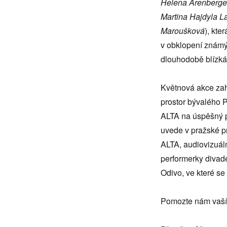
Helena Arenberger
Martina Hajdyla L
Maroušková
), kte
v obklopení známý
dlouhodobě blízká
Květnová akce zah
prostor bývalého 
ALTA na úspěšný pr
uvede v pražské p
ALTA, audiovizuál
performerky divad
Odivo, ve které se 
Pomozte nám vaším