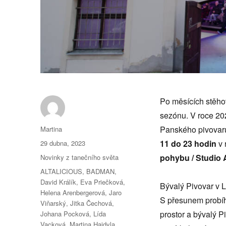
Po měsících stěhov
sezónu. V roce 20
Autor:
Panského pivovaru
Martina
Publikováno:
11 do 23 hodin
v 
29 dubna, 2023
Rubriky:
pohybu / Studio
Novinky z tanečního světa
Štítky:
ALTALICIOUS
,
BADMAN
,
David Králík
,
Eva Priečková
,
Bývalý Pivovar v L
Helena Arenbergerová
,
Jaro
S přesunem probíh
Viňarský
,
Jitka Čechová
,
prostor a bývalý P
Johana Pocková
,
Lída
Vacková
,
Martina Hajdyla