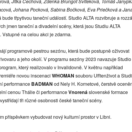
ová, Jitka Čechová, Zdenka Brungot Sviteková, Tomáš Janypk
acová, Johana Pocková, Sabina Bočková, Eva Priečková a Jan
rá bude třpytivou taneční událostí. Studio ALTA rozvibruje a rozzá
ch jmen taneční a divadelní scény, která jsou Studiu ALTA
. Vstupné na celou akci je zdarma.
ájí programově pestrou sezónu, která bude postupně oživovat
Pivovaru a jeho okolí. V programu sezóny 2023 navazuje Studio
ogram, který realizovalo v Invalidovně. V květnu například
remiéře novou inscenaci
WHOMAN
souboru Ufftenživot a Stud
ní performance
BADMAN
od Nely H. Kornetové, čerstvě oceně
elní cenou Thálie či performance
Vnorená
slovenské formace
vystřídají tři různé osobnosti české taneční scény.
 příspěvkem vybudovat nový kulturní prostor v Libni.