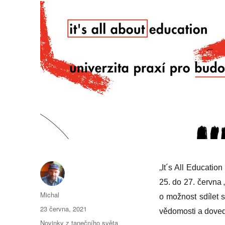
„
It´s All Education
25. do 27. června 
Autor:
Michal
o možnost sdílet 
Publikováno:
23 června, 2021
vědomosti a doved
Rubriky:
Novinky z tanečního světa