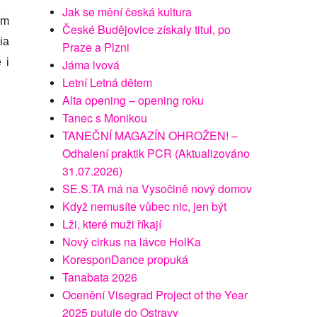
Jak se mění česká kultura
ím
České Budějovice získaly titul, po
ia
Praze a Plzni
 i
Jáma lvová
Letní Letná dětem
Alta opening – opening roku
Tanec s Monikou
TANEČNÍ MAGAZÍN OHROŽEN! –
Odhalení praktik PCR (Aktualizováno
31.07.2026)
SE.S.TA má na Vysočině nový domov
Když nemusíte vůbec nic, jen být
Lži, které muži říkají
Nový cirkus na lávce HolKa
KoresponDance propuká
Tanabata 2026
Ocenění Visegrad Project of the Year
2025 putuje do Ostravy