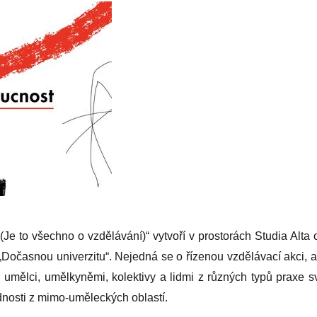
 (Je to všechno o vzdělávání)“ vytvoří v prostorách Studia Alta 
„Dočasnou univerzitu“. Nejedná se o řízenou vzdělávací akci, a
s umělci, umělkyněmi, kolektivy a lidmi z různých typů praxe s
nosti z mimo-uměleckých oblastí.