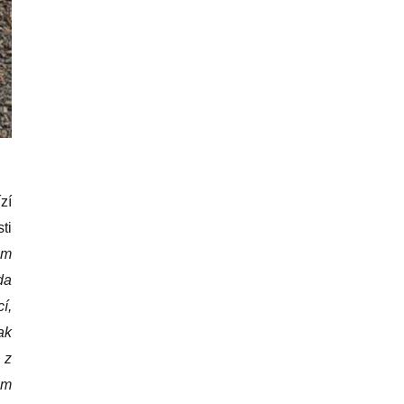
zí
ti
em
da
í,
ak
 z
ám