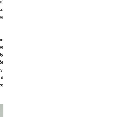
d,
se
se
ým
se
dý
že
y,
 s
ce