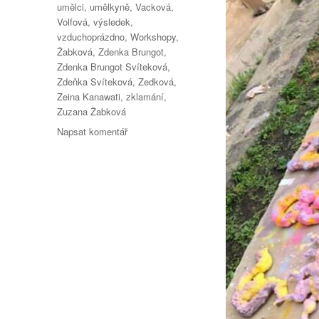
umělci
,
umělkyně
,
Vacková
,
Volfová
,
výsledek
,
vzduchoprázdno
,
Workshopy
,
Žabková
,
Zdenka Brungot
,
Zdenka Brungot Svíteková
,
Zdeňka Svíteková
,
Zedková
,
Zeina Kanawati
,
zklamání
,
Zuzana Žabková
pro
Napsat komentář
text
s
názvem
„Dočasné
univerzity“
ve
Studiu
ALTA
Praha