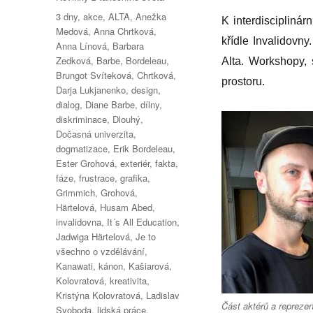
Štítky:
3 dny
,
akce
,
ALTA
,
Anežka
K interdiscipliná
Medová
,
Anna Chrtková
,
křídle Invalidovn
Anna Línová
,
Barbara
Zedková
,
Barbe
,
Bordeleau
,
Alta. Workshopy, 
Brungot Svíteková
,
Chrtková
,
prostoru.
Darja Lukjanenko
,
design
,
dialog
,
Diane Barbe
,
dílny
,
diskriminace
,
Dlouhý
,
Dočasná univerzita
,
dogmatizace
,
Erik Bordeleau
,
Ester Grohová
,
exteriér
,
fakta
,
fáze
,
frustrace
,
grafika
,
Grimmich
,
Grohová
,
Härtelová
,
Husam Abed
,
invalidovna
,
It´s All Education
,
Jadwiga Härtelová
,
Je to
všechno o vzdělávání
,
Kanawati
,
kánon
,
Kašiarová
,
Kolovratová
,
kreativita
,
Kristýna Kolovratová
,
Ladislav
Část aktérů a repreze
Svoboda
,
lidská práce
,