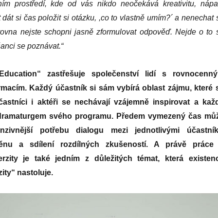
ním prostředí, kde od vás nikdo neočekává kreativitu, nápa
dát si čas položit si otázku, ,co to vlastně umím?
´
a nenechat 
 zrovna nejste schopni jasně zformulovat odpověď. Nejde o to 
šanci se poznávat.“
 Education“ zastřešuje společenství lidí s rovnocenn
rmacím. Každý účastník si sám vybírá oblast zájmu, které 
astníci i aktéři se nechávají vzájemně inspirovat a kaž
 dramaturgem svého programu. Předem vymezený čas mů
nzivnější potřebu dialogu mezi jednotlivými účastník
nu a sdílení rozdílných zkušeností. A právě práce
erzity je také jedním z důležitých témat, která existen
ity“ nastoluje.