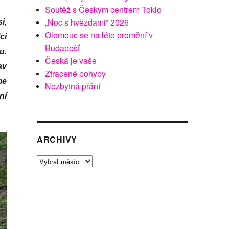
Soutěž s Českým centrem Tokio
„Noc s hvězdami“ 2026
i,
Olomouc se na léto promění v
ci
Budapešť
u.
Česká je vaše
av
Ztracené pohyby
me
Nezbytná přání
ní
ARCHIVY
Archivy