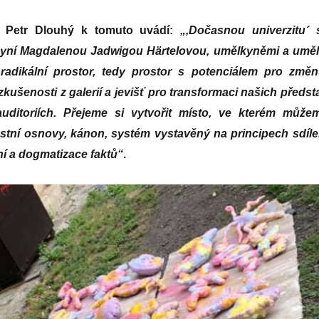
, Petr Dlouhý k tomuto uvádí:
„,Dočasnou univerzitu´ s
gyní Magdalenou Jadwigou Härtelovou, umělkyněmi a uměl
radikální prostor, tedy prostor s potenciálem pro změn
ušenosti z galerií a jevišť pro transformaci našich předst
ditoriích. Přejeme si vytvořit místo, ve kterém může
astní osnovy, kánon, systém vystavěný na principech sdíle
í a dogmatizace faktů“
.