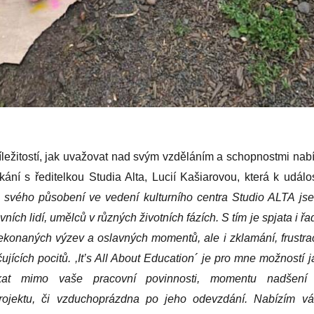
ležitostí, jak uvažovat nad svým vzděláním a schopnostmi nabí
kání s ředitelkou Studia Alta, Lucií Kašiarovou, která k událos
 svého působení ve vedení kulturního centra Studio ALTA js
vních lidí, umělců v různých životních fázích. S tím je spjata i řa
řekonaných výzev a oslavných momentů, ale i zklamání, frustrac
ujících pocitů. ,It’s All About Education
´
je pro mn
e
možností j
at mimo vaše pracovní povinnosti, momentu nadšení
rojektu, či vzduchoprázdna po jeho odevzdání. Nabízím v