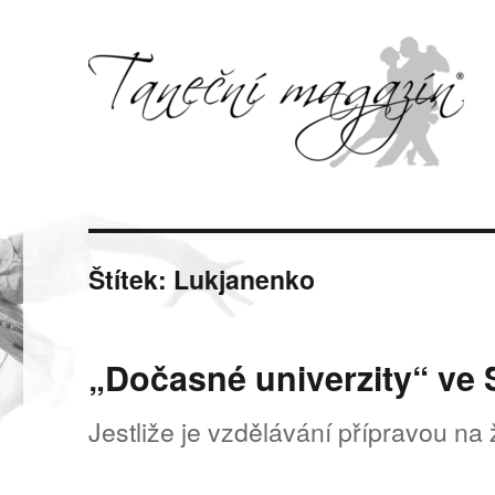
Svět tance, pohybu a hudby
Taneční magazín
Štítek:
Lukjanenko
„Dočasné univerzity“ ve
Jestliže je vzdělávání přípravou na