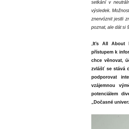
setkání v neutrál
výsledek. Možnost 
znervóznit jestli
poznat, ale dát si 
„
It’s All About
přístupem k info
chce věnovat, úč
zvlášť se stává
podporovat inte
vzájemnou výmě
potenciálem div
„Dočasné univerz