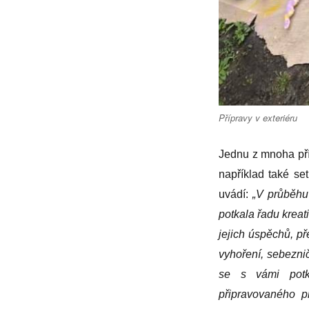
Přípravy v exteriéru
Jednu z mnoha pří
například také set
uvádí:
„V průběhu
potkala řadu kreati
jejich úspěchů, p
vyhoření, sebeznič
se s vámi potk
připravovaného p