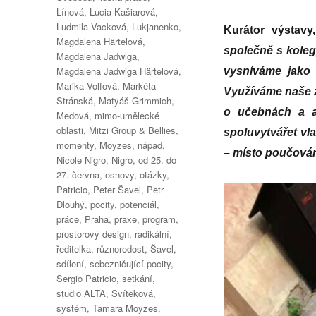
Línová
,
Lucia Kašiarová
,
Ludmila Vacková
,
Lukjanenko
,
Kurátor výstavy
Magdalena Härtelová
,
společně s kole
Magdalena Jadwiga
,
Magdalena Jadwiga Härtelová
,
vysníváme jako 
Marika Volfová
,
Markéta
Využíváme naše zk
Stránská
,
Matyáš Grimmich
,
o učebnách a au
Medová
,
mimo-umělecké
oblasti
,
Mitzi Group & Bellies
,
spoluvytvářet vl
momenty
,
Moyzes
,
nápad
,
– místo poučován
Nicole Nigro
,
Nigro
,
od 25. do
27. června
,
osnovy
,
otázky
,
Patricio
,
Peter Šavel
,
Petr
Dlouhý
,
pocity
,
potenciál
,
práce
,
Praha
,
praxe
,
program
,
prostorový design
,
radikální
,
ředitelka
,
různorodost
,
Šavel
,
sdílení
,
sebezničující pocity
,
Sergio Patricio
,
setkání
,
studio ALTA
,
Svíteková
,
systém
,
Tamara Moyzes
,