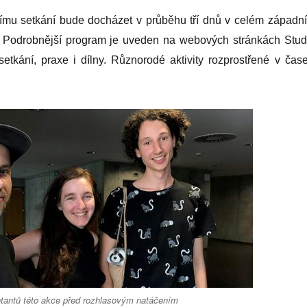
rnímu setkání bude docházet v průběhu tří dnů v celém západn
y. Podrobnější program je uveden na webových stránkách Stud
setkání, praxe i dílny. Různorodé aktivity rozprostřené v čase
ntantů této akce před rozhlasovým natáčením