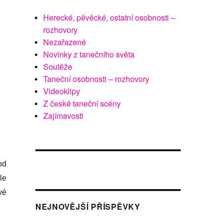
Herecké, pěvěcké, ostatní osobnosti –
rozhovory
Nezařazené
Novinky z tanečního světa
Soutěže
Taneční osobnosti – rozhovory
Videoklipy
Z české taneční scény
Zajímavosti
od
le
vé
NEJNOVĚJŠÍ PŘÍSPĚVKY