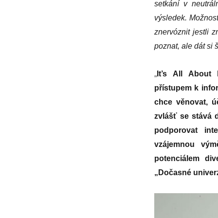
setkání v neutrál
výsledek. Možnost 
znervóznit jestli
poznat, ale dát si 
„
It’s All About
přístupem k info
chce věnovat, úč
zvlášť se stává
podporovat inte
vzájemnou výmě
potenciálem div
„Dočasné univerz