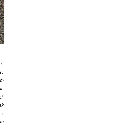
zí
ti
em
da
í,
ak
 z
ám