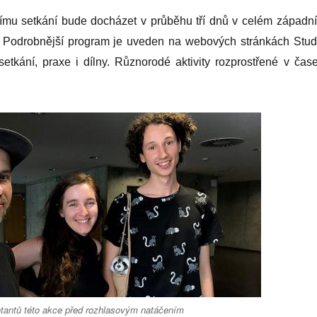
rnímu setkání bude docházet v průběhu tří dnů v celém západn
y. Podrobnější program je uveden na webových stránkách Stud
setkání, praxe i dílny. Různorodé aktivity rozprostřené v čase
ntantů této akce před rozhlasovým natáčením