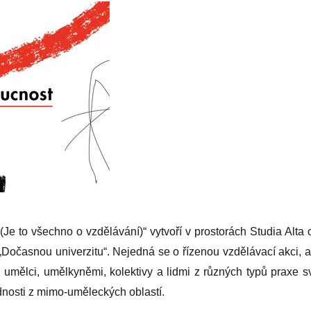
 (Je to všechno o vzdělávání)“ vytvoří v prostorách Studia Alta 
„Dočasnou univerzitu“. Nejedná se o řízenou vzdělávací akci, a
s umělci, umělkyněmi, kolektivy a lidmi z různých typů praxe s
nosti z mimo-uměleckých oblastí.