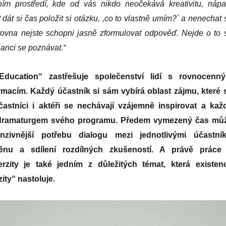
ním prostředí, kde od vás nikdo neočekává kreativitu, nápa
dát si čas položit si otázku, ,co to vlastně umím?
´
a nenechat 
 zrovna nejste schopni jasně zformulovat odpověď. Nejde o to 
šanci se poznávat.“
 Education“ zastřešuje společenství lidí s rovnocenn
rmacím. Každý účastník si sám vybírá oblast zájmu, které 
astníci i aktéři se nechávají vzájemně inspirovat a kaž
 dramaturgem svého programu. Předem vymezený čas mů
nzivnější potřebu dialogu mezi jednotlivými účastník
nu a sdílení rozdílných zkušeností. A právě práce
erzity je také jedním z důležitých témat, která existen
ity“ nastoluje.