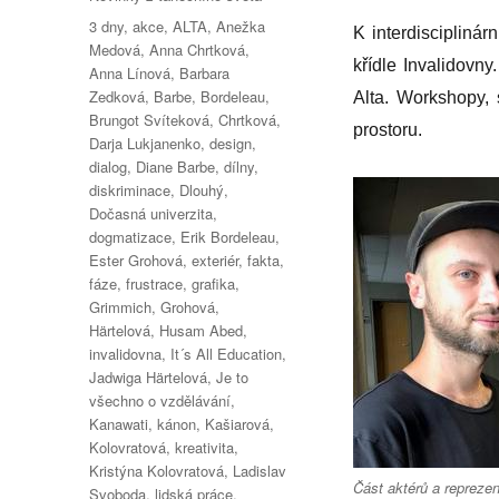
Štítky:
3 dny
,
akce
,
ALTA
,
Anežka
K interdiscipliná
Medová
,
Anna Chrtková
,
křídle Invalidovn
Anna Línová
,
Barbara
Zedková
,
Barbe
,
Bordeleau
,
Alta. Workshopy, 
Brungot Svíteková
,
Chrtková
,
prostoru.
Darja Lukjanenko
,
design
,
dialog
,
Diane Barbe
,
dílny
,
diskriminace
,
Dlouhý
,
Dočasná univerzita
,
dogmatizace
,
Erik Bordeleau
,
Ester Grohová
,
exteriér
,
fakta
,
fáze
,
frustrace
,
grafika
,
Grimmich
,
Grohová
,
Härtelová
,
Husam Abed
,
invalidovna
,
It´s All Education
,
Jadwiga Härtelová
,
Je to
všechno o vzdělávání
,
Kanawati
,
kánon
,
Kašiarová
,
Kolovratová
,
kreativita
,
Kristýna Kolovratová
,
Ladislav
Část aktérů a repreze
Svoboda
,
lidská práce
,