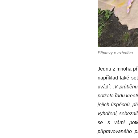
Přípravy v exteriéru
Jednu z mnoha pří
například také set
uvádí:
„V průběhu
potkala řadu kreati
jejich úspěchů, p
vyhoření, sebeznič
se s vámi potk
připravovaného p