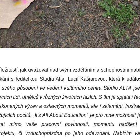
ležitostí, jak uvažovat nad svým vzděláním a schopnostmi nabí
kání s ředitelkou Studia Alta, Lucií Kašiarovou, která k událos
 svého působení ve vedení kulturního centra Studio ALTA js
vních lidí, umělců v různých životních fázích. S tím je spjata i řa
řekonaných výzev a oslavných momentů, ale i zklamání, frustrac
ujících pocitů. ,It’s All About Education
´
je pro mn
e
možností j
at mimo vaše pracovní povinnosti, momentu nadšení
rojektu, či vzduchoprázdna po jeho odevzdání. Nabízím v