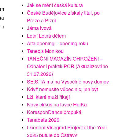
Jak se mění česká kultura
ím
České Budějovice získaly titul, po
ia
Praze a Plzni
 i
Jáma lvová
Letní Letná dětem
Alta opening – opening roku
Tanec s Monikou
TANEČNÍ MAGAZÍN OHROŽEN! –
Odhalení praktik PCR (Aktualizováno
31.07.2026)
SE.S.TA má na Vysočině nový domov
Když nemusíte vůbec nic, jen být
Lži, které muži říkají
Nový cirkus na lávce HolKa
KoresponDance propuká
Tanabata 2026
Ocenění Visegrad Project of the Year
2025 putuje do Ostravy