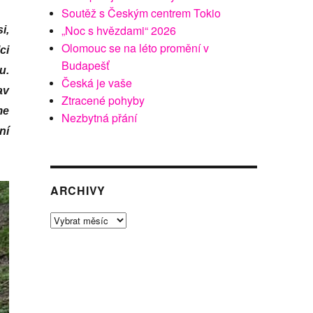
Soutěž s Českým centrem Tokio
„Noc s hvězdami“ 2026
i,
Olomouc se na léto promění v
ci
Budapešť
u.
Česká je vaše
av
Ztracené pohyby
me
Nezbytná přání
ní
ARCHIVY
Archivy