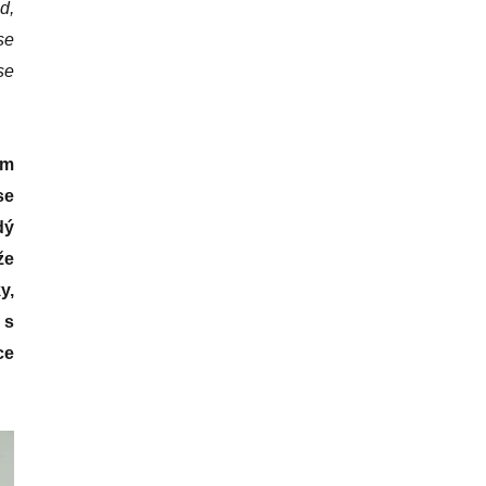
d,
se
se
ým
se
dý
že
y,
 s
ce