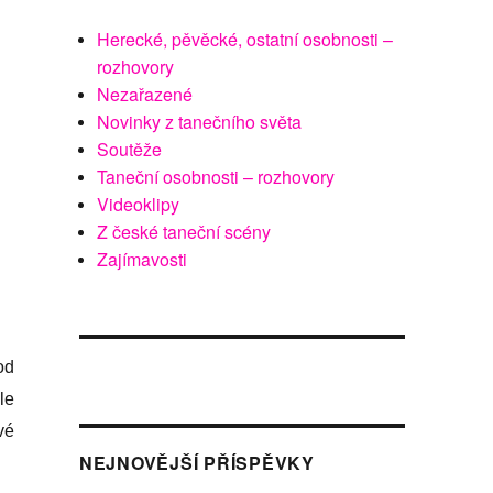
Herecké, pěvěcké, ostatní osobnosti –
rozhovory
Nezařazené
Novinky z tanečního světa
Soutěže
Taneční osobnosti – rozhovory
Videoklipy
Z české taneční scény
Zajímavosti
od
le
vé
NEJNOVĚJŠÍ PŘÍSPĚVKY