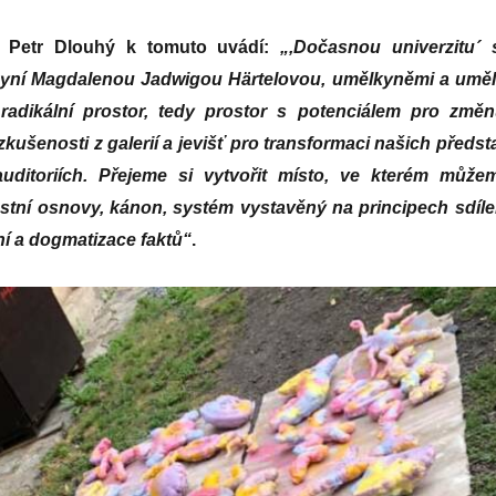
, Petr Dlouhý k tomuto uvádí:
„,Dočasnou univerzitu´ s
gyní Magdalenou Jadwigou Härtelovou, umělkyněmi a uměl
radikální prostor, tedy prostor s potenciálem pro změn
ušenosti z galerií a jevišť pro transformaci našich předst
ditoriích. Přejeme si vytvořit místo, ve kterém může
astní osnovy, kánon, systém vystavěný na principech sdíle
í a dogmatizace faktů“
.