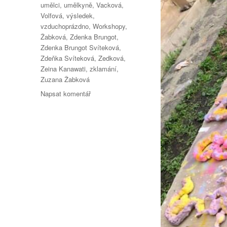
umělci
,
umělkyně
,
Vacková
,
Volfová
,
výsledek
,
vzduchoprázdno
,
Workshopy
,
Žabková
,
Zdenka Brungot
,
Zdenka Brungot Svíteková
,
Zdeňka Svíteková
,
Zedková
,
Zeina Kanawati
,
zklamání
,
Zuzana Žabková
pro
Napsat komentář
text
s
názvem
„Dočasné
univerzity“
ve
Studiu
ALTA
Praha