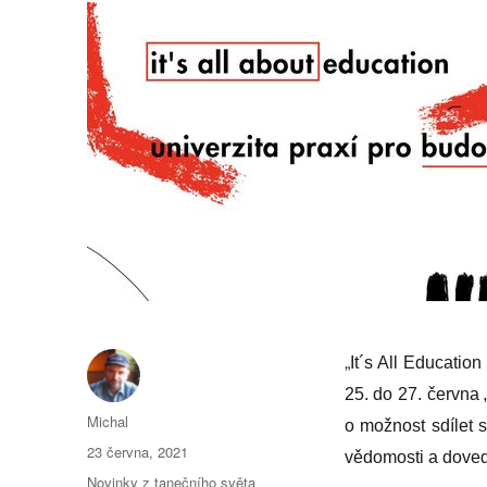
„
It´s All Education
25. do 27. června 
Autor:
Michal
o možnost sdílet 
Publikováno:
23 června, 2021
vědomosti a doved
Rubriky:
Novinky z tanečního světa