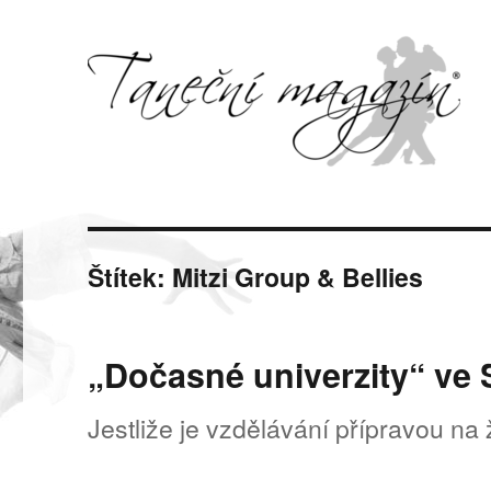
Svět tance, pohybu a hudby
Taneční magazín
Štítek:
Mitzi Group & Bellies
„Dočasné univerzity“ ve
Jestliže je vzdělávání přípravou na