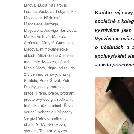
Línová
,
Lucia Kašiarová
,
Ludmila Vacková
,
Lukjanenko
,
Kurátor výstavy
Magdalena Härtelová
,
společně s kole
Magdalena Jadwiga
,
Magdalena Jadwiga Härtelová
,
vysníváme jako 
Marika Volfová
,
Markéta
Využíváme naše zk
Stránská
,
Matyáš Grimmich
,
o učebnách a au
Medová
,
mimo-umělecké
oblasti
,
Mitzi Group & Bellies
,
spoluvytvářet vl
momenty
,
Moyzes
,
nápad
,
– místo poučován
Nicole Nigro
,
Nigro
,
od 25. do
27. června
,
osnovy
,
otázky
,
Patricio
,
Peter Šavel
,
Petr
Dlouhý
,
pocity
,
potenciál
,
práce
,
Praha
,
praxe
,
program
,
prostorový design
,
radikální
,
ředitelka
,
různorodost
,
Šavel
,
sdílení
,
sebezničující pocity
,
Sergio Patricio
,
setkání
,
studio ALTA
,
Svíteková
,
systém
,
Tamara Moyzes
,