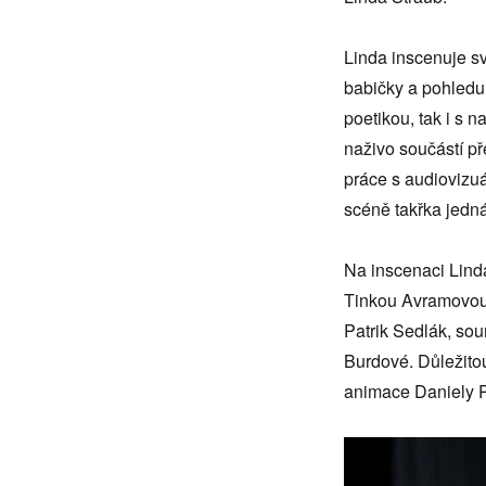
Linda inscenuje sv
babičky a pohledu 
poetikou, tak i s
naživo součástí př
práce s audiovizuá
scéně takřka jedná
Na inscenaci Lin
Tinkou Avramovou 
Patrik Sedlák, sou
Burdové. Důležitou
animace Daniely 