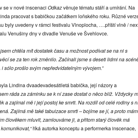
iv se v nové inscenaci
Odkaz
věnuje tématu stáří a umírání. Na
Linda pracovat s babičkou začátkem loňského roku. Různé verz
 byly uvedeny v rámci festivalu Vlnoplocha, ….příští vlně / nex
alu Venušiny dny v divadle Venuše ve Švehlovce.
 jsem chtěla mít dostatek času a možnost podívat se na ni s
cí se za ten rok změnilo. Začínali jsme s deseti lidmi na scén
 A i sólo prošlo svým nepředvídatelným vývojem.”
 byla Lindina dvaadevadesátiletá babička, její názory a
jsem ráda za záminku se k ní zase dostat o něco blíž. Vždycky 
k a zajímal mě i její postoj ke smrti. Na rozdíl od celé rodiny s n
ená. Zajímá mě také tabuizace smrti – bojíme se jí, a proto má
rým člověkem mluvit, zamlouváme ji, a přitom starý člověk má
t komunikovat,“
říká autorka konceptu a performerka inscenace,