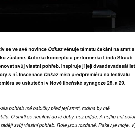
tiv se ve své novince
Odkaz
věnuje tématu čekání na smrt a
ěku zůstane. Autorka konceptu a performerka Linda Straub
novat svůj vlastní pohřeb. Inspiruje jí její dvaadevadesátile
ory s ní. Inscenace
Odkaz
měla předpremiéru na festivalu
emiéra se uskuteční v Nové libeňské synagoze 28. a 29.
la pohřeb mé babičky před její smrtí, rodina by mě
la. O smrti se nemluví do té doby, než přijde. A nejlíp ani pot
o raději svůj vlastní pohřeb. Role jsou rozdané. Rakev je moje. V