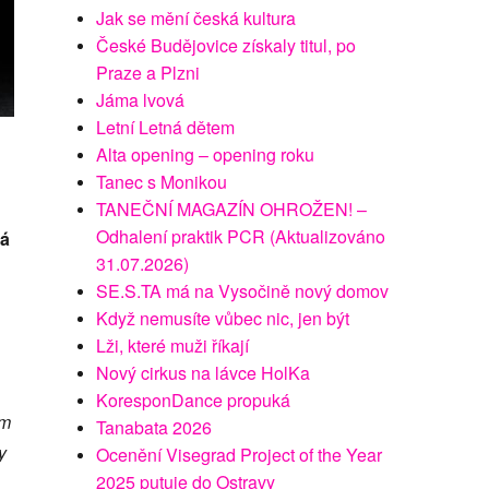
Jak se mění česká kultura
České Budějovice získaly titul, po
Praze a Plzni
Jáma lvová
Letní Letná dětem
Alta opening – opening roku
Tanec s Monikou
TANEČNÍ MAGAZÍN OHROŽEN! –
Odhalení praktik PCR (Aktualizováno
tá
31.07.2026)
SE.S.TA má na Vysočině nový domov
Když nemusíte vůbec nic, jen být
Lži, které muži říkají
Nový cirkus na lávce HolKa
KoresponDance propuká
om
Tanabata 2026
y
Ocenění Visegrad Project of the Year
2025 putuje do Ostravy