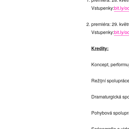
Vstupenky:
bit.ly/
premiéra: 29. kvě
Vstupenky:
bit.ly/
Kredity:
Koncept, performu
Režijní spoluprá
Dramaturgická sp
Pohybová spoluprá
Scénografie a vid