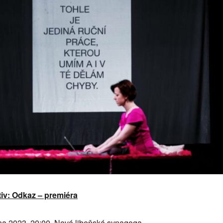
tiv: Odkaz – premiéra
tna 2023, 20:00, Nová libeňská synagoga