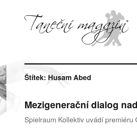
Svět tance, pohybu a hudby
Taneční magazín
Štítek:
Husam Abed
Mezigenerační dialog nad
Spielraum Kollektiv uvádí premiér