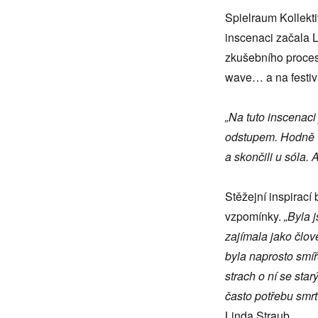
Spielraum Kollekt
inscenaci začala 
zkušebního procesu
wave… a na festiv
„Na tuto inscenaci
odstupem. Hodně vě
a skončili u sóla.
Stěžejní inspirací
vzpomínky.
„
Byla 
zajímala jako člově
byla naprosto smíř
strach o ní se sta
často potřebu smr
Linda Straub.