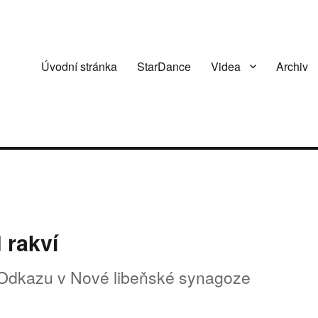
Úvodní stránka
StarDance
Videa
Archiv
 rakví
u Odkazu v Nové libeňské synagoze