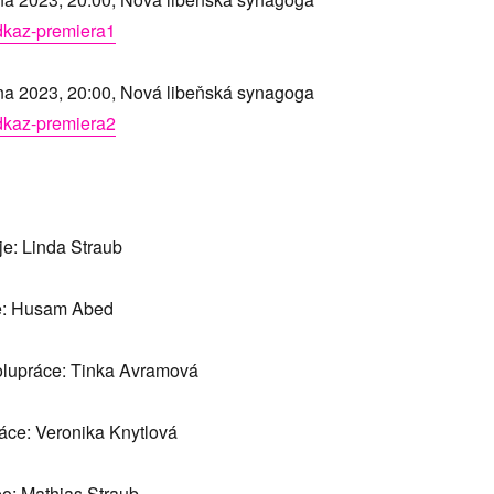
odkaz-premiera1
tna 2023, 20:00, Nová libeňská synagoga
odkaz-premiera2
je: Linda Straub
ce: Husam Abed
olupráce: Tinka Avramová
ce: Veronika Knytlová
eo: Mathias Straub