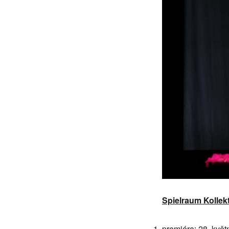
Spielraum Kollek
premiéra: 28. kvě