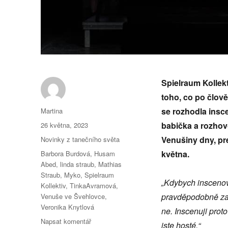
Spielraum Kollek
toho, co po člov
Autor:
se rozhodla in
sce
Martina
Publikováno:
babička a rozhov
26 května, 2023
Rubriky:
Venušiny dny, pr
Novinky z tanečního světa
Štítky:
května.
Barbora Burdová
,
Husam
Abed
,
linda straub
,
Mathias
Straub
,
Myko
,
Spielraum
„Kdybych inscenova
Kollektiv
,
TinkaAvramová
,
pravděpodobně zabi
Venuše ve Švehlovce
,
Veronika Knytlová
ne. Inscenuji prot
pro
Napsat komentář
jste hosté.“