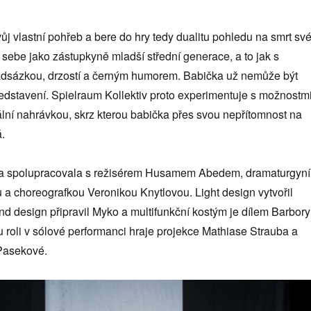
ůj vlastní pohřeb a bere do hry tedy dualitu pohledu na smrt sv
sebe jako zástupkyně mladší střední generace, a to jak s
 nadsázkou, drzostí a černým humorem. Babička už nemůže být
edstavení. Spielraum Kollektiv proto experimentuje s možnostm
lní nahrávkou, skrz kterou babička přes svou nepřítomnost na
.
da spolupracovala s režisérem Husamem Abedem, dramaturgyní
a choreografkou Veronikou Knytlovou. Light design vytvořil
nd design připravil Myko a multifunkční kostým je dílem Barbory
 roli v sólové performanci hraje projekce Mathiase Strauba a
Pasekové.