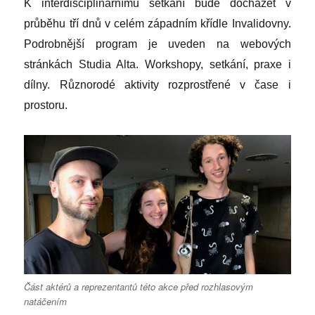
K interdisciplinárnímu setkání bude docházet v
průběhu tří dnů v celém západním křídle Invalidovny.
Podrobnější program je uveden na webových
stránkách Studia Alta. Workshopy, setkání, praxe i
dílny. Různorodé aktivity rozprostřené v čase i
prostoru.
Část aktérů a reprezentantů této akce před rozhlasovým
natáčením