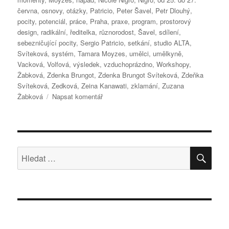
června
,
osnovy
,
otázky
,
Patricio
,
Peter Šavel
,
Petr Dlouhý
,
pocity
,
potenciál
,
práce
,
Praha
,
praxe
,
program
,
prostorový
design
,
radikální
,
ředitelka
,
různorodost
,
Šavel
,
sdílení
,
sebezničující pocity
,
Sergio Patricio
,
setkání
,
studio ALTA
,
Svíteková
,
systém
,
Tamara Moyzes
,
umělci
,
umělkyně
,
Vacková
,
Volfová
,
výsledek
,
vzduchoprázdno
,
Workshopy
,
Žabková
,
Zdenka Brungot
,
Zdenka Brungot Svíteková
,
Zdeňka
Svíteková
,
Zedková
,
Zeina Kanawati
,
zklamání
,
Zuzana
pro
Žabková
Napsat komentář
text
s
názvem
„Dočasné
univerzity“
HLE
Hledat:
ve
Studiu
ALTA
Praha