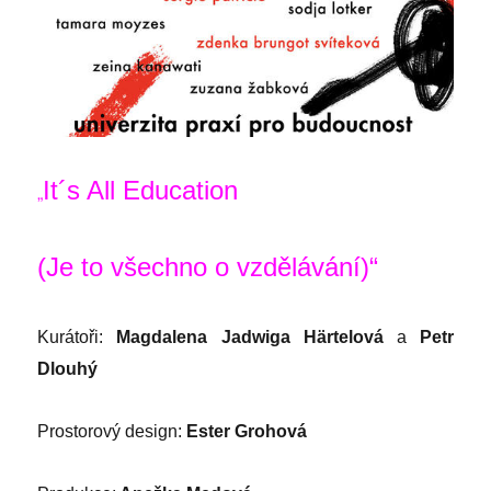
It´s All Education
„
(Je to všechno o vzdělávání)“
Kurátoři:
Magdalena Jadwiga Härtelová
a
Petr
Dlouhý
Prostorový design:
Ester Grohová