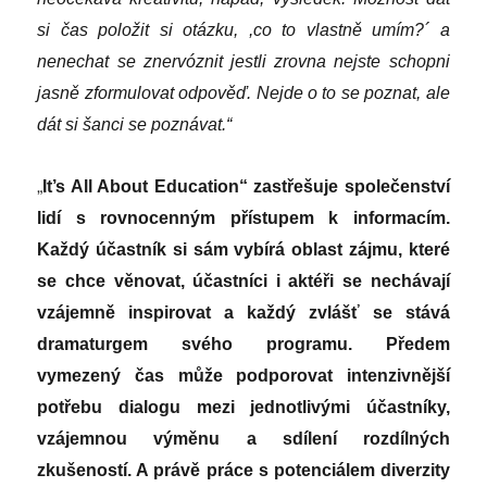
si čas položit si otázku, ,co to vlastně umím?
´
a
nenechat se znervóznit jestli zrovna nejste schopni
jasně zformulovat odpověď. Nejde o to se poznat, ale
dát si šanci se poznávat.“
„
It’s All About Education“ zastřešuje společenství
lidí s rovnocenným přístupem k informacím.
Každý účastník si sám vybírá oblast zájmu, které
se chce věnovat, účastníci i aktéři se nechávají
vzájemně inspirovat a každý zvlášť se stává
dramaturgem svého programu. Předem
vymezený čas může podporovat intenzivnější
potřebu dialogu mezi jednotlivými účastníky,
vzájemnou výměnu a sdílení rozdílných
zkušeností. A právě práce s potenciálem diverzity