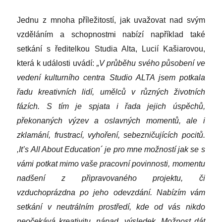
Jednu z mnoha příležitostí, jak uvažovat nad svým
vzděláním a schopnostmi nabízí například také
setkání s ředitelkou Studia Alta, Lucií Kašiarovou,
která k události uvádí:
„V průběhu svého působení ve
vedení kulturního centra Studio ALTA jsem potkala
řadu kreativních lidí, umělců v různých životních
fázích. S tím je spjata i řada jejich úspěchů,
překonaných výzev a oslavných momentů, ale i
zklamání, frustrací, vyhoření, sebezničujících pocitů.
,It’s All About Education
´
je pro mn
e
možností jak se s
vámi potkat mimo vaše pracovní povinnosti, momentu
nadšení z připravovaného projektu, či
vzduchoprázdna po jeho odevzdání. Nabízím vám
setkání v neutrálním prostředí, kde od vás nikdo
neočekává kreativitu, nápad, výsledek. Možnost dát