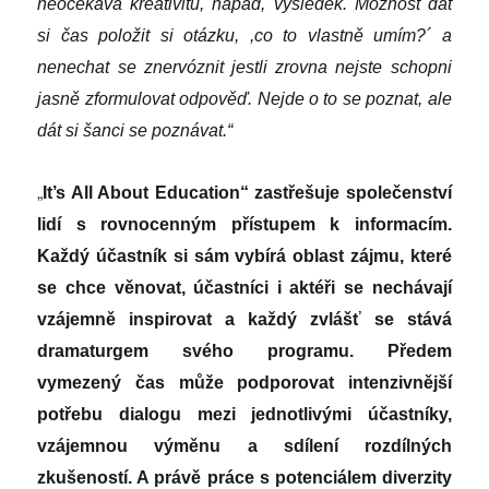
neočekává kreativitu, nápad, výsledek. Možnost dát
si čas položit si otázku, ,co to vlastně umím?
´
a
nenechat se znervóznit jestli zrovna nejste schopni
jasně zformulovat odpověď. Nejde o to se poznat, ale
dát si šanci se poznávat.“
„
It’s All About Education“ zastřešuje společenství
lidí s rovnocenným přístupem k informacím.
Každý účastník si sám vybírá oblast zájmu, které
se chce věnovat, účastníci i aktéři se nechávají
vzájemně inspirovat a každý zvlášť se stává
dramaturgem svého programu. Předem
vymezený čas může podporovat intenzivnější
potřebu dialogu mezi jednotlivými účastníky,
vzájemnou výměnu a sdílení rozdílných
zkušeností. A právě práce s potenciálem diverzity