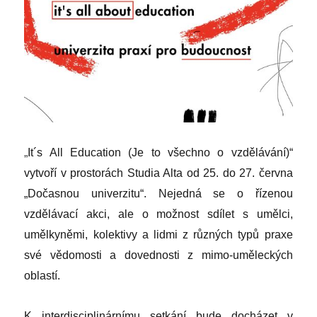
„
It´s All Education (Je to všechno o vzdělávání)“
vytvoří v prostorách Studia Alta od 25. do 27. června
„Dočasnou univerzitu“. Nejedná se o řízenou
vzdělávací akci, ale o možnost sdílet s umělci,
umělkyněmi, kolektivy a lidmi z různých typů praxe
své vědomosti a dovednosti z mimo-uměleckých
oblastí.
K interdisciplinárnímu setkání bude docházet v