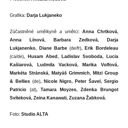
Grafika:
Darja Lukjaneko
Zúčastněné umělkyně a umělci:
Anna Chrtková,
Anna Línová, Barbara Zedková, Darja
Lukjanenko, Diane Barbe
(de/fr)
, Erik Bordeleau
(ca/de)
, Husam Abed, Ladislav Svoboda, Lucia
Kašiarová, Ludmila Vacková, Marika Volfová,
Markéta Stránská, Matyáš Grimmich, Mitzi Group
& Bellies
(de)
, Nicole Nigro, Peter Šavel, Sergio
Patricio
(at)
, Tamara Moyzes, Zdenka Brungot
Svíteková, Zeina Kanawati, Zuzana Žabková.
Foto:
Studio ALTA