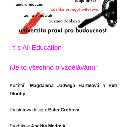
It´s All Education
„
(Je to všechno o vzdělávání)“
Kurátoři:
Magdalena Jadwiga Härtelová
a
Petr
Dlouhý
Prostorový design:
Ester Grohová
Produkce:
Anežka Medová