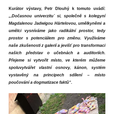
Kurátor výstavy, Petr Dlouhý k tomuto uvádí:
„,Dočasnou univerzitu´ si, společně s kolegyní
Magdalenou Jadwigou Härtelovou, umělkyněmi a
umělci vysníváme jako radikální prostor, tedy
prostor s potenciálem pro změnu. Využíváme
naše zkušenosti z galerií a jevišť pro transformaci
našich představ o učebnách a auditoriích.
Přejeme si vytvořit místo, ve kterém můžeme
spoluvytvářet vlastní osnovy, kánon, systém
vystavěný na principech sdílení – místo
poučování a dogmatizace faktů“
.