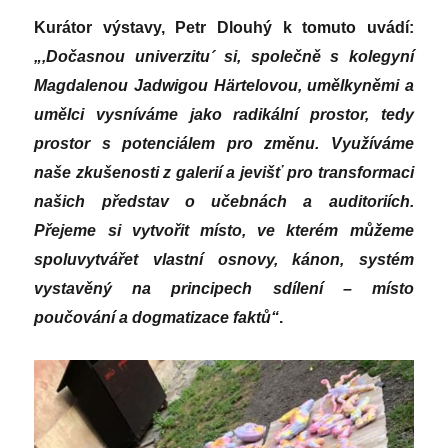
Kurátor výstavy, Petr Dlouhý k tomuto uvádí:
„,Dočasnou univerzitu´ si, společně s kolegyní
Magdalenou Jadwigou Härtelovou, umělkyněmi a
umělci vysníváme jako radikální prostor, tedy
prostor s potenciálem pro změnu. Využíváme
naše zkušenosti z galerií a jevišť pro transformaci
našich představ o učebnách a auditoriích.
Přejeme si vytvořit místo, ve kterém můžeme
spoluvytvářet vlastní osnovy, kánon, systém
vystavěný na principech sdílení – místo
poučování a dogmatizace faktů“
.