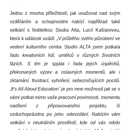
Jednu z mnoha příležitostí, jak uvažovat nad svým
vzděláním a schopnostmi nabízí například také
setkání s ředitelkou Studia Alta, Lucií Kašiarovou,
která k události uvádí:
„V průběhu svého působení ve
vedení kulturního centra Studio ALTA jsem potkala
řadu kreativních lidí, umělců v různých životních
fázích. S tím je spjata i řada jejich úspěchů,
překonaných výzev a oslavných momentů, ale i
zklamání, frustrací, vyhoření, sebezničujících pocitů.
,It’s All About Education
´
je pro mn
e
možností jak se s
vámi potkat mimo vaše pracovní povinnosti, momentu
nadšení z připravovaného projektu, či
vzduchoprázdna po jeho odevzdání. Nabízím vám
setkání v neutrálním prostředí, kde od vás nikdo