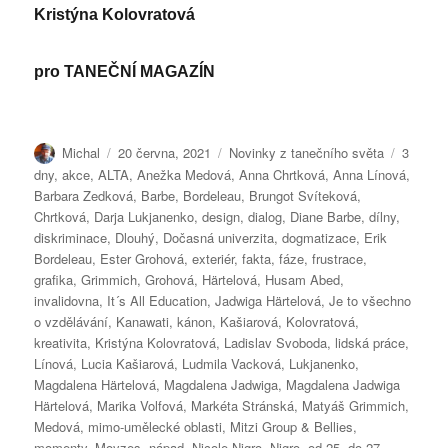
Kristýna Kolovratová
pro
TANEČNÍ MAGAZÍN
Autor:
Publikováno:
Rubriky:
Štítky:
Michal
20 června, 2021
Novinky z tanečního světa
3
dny
,
akce
,
ALTA
,
Anežka Medová
,
Anna Chrtková
,
Anna Línová
,
Barbara Zedková
,
Barbe
,
Bordeleau
,
Brungot Svíteková
,
Chrtková
,
Darja Lukjanenko
,
design
,
dialog
,
Diane Barbe
,
dílny
,
diskriminace
,
Dlouhý
,
Dočasná univerzita
,
dogmatizace
,
Erik
Bordeleau
,
Ester Grohová
,
exteriér
,
fakta
,
fáze
,
frustrace
,
grafika
,
Grimmich
,
Grohová
,
Härtelová
,
Husam Abed
,
invalidovna
,
It´s All Education
,
Jadwiga Härtelová
,
Je to všechno
o vzdělávání
,
Kanawati
,
kánon
,
Kašiarová
,
Kolovratová
,
kreativita
,
Kristýna Kolovratová
,
Ladislav Svoboda
,
lidská práce
,
Línová
,
Lucia Kašiarová
,
Ludmila Vacková
,
Lukjanenko
,
Magdalena Härtelová
,
Magdalena Jadwiga
,
Magdalena Jadwiga
Härtelová
,
Marika Volfová
,
Markéta Stránská
,
Matyáš Grimmich
,
Medová
,
mimo-umělecké oblasti
,
Mitzi Group & Bellies
,
momenty
,
Moyzes
,
nápad
,
Nicole Nigro
,
Nigro
,
od 25. do 27.