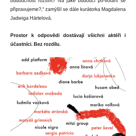
budoucnost rozšířit? Na jaké budoucí po-volání se
připravujeme?,“ zamýšlí se dále kurátorka Magdalena
Jadwiga Härtelová.
Prostor k odpovědi dostávají všichni aktéři i
účastníci. Bez rozdílu.