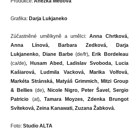
Produkce:
Anežka Medová
Grafika:
Darja Lukjaneko
Zúčastněné umělkyně a umělci:
Anna Chrtková,
Anna Línová, Barbara Zedková, Darja
Lukjanenko, Diane Barbe
(de/fr)
, Erik Bordeleau
(ca/de)
, Husam Abed, Ladislav Svoboda, Lucia
Kašiarová, Ludmila Vacková, Marika Volfová,
Markéta Stránská, Matyáš Grimmich, Mitzi Group
& Bellies
(de)
, Nicole Nigro, Peter Šavel, Sergio
Patricio
(at)
, Tamara Moyzes, Zdenka Brungot
Svíteková, Zeina Kanawati, Zuzana Žabková.
Foto:
Studio ALTA