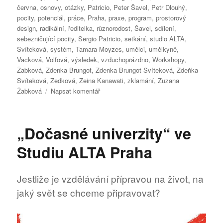
června
,
osnovy
,
otázky
,
Patricio
,
Peter Šavel
,
Petr Dlouhý
,
pocity
,
potenciál
,
práce
,
Praha
,
praxe
,
program
,
prostorový
design
,
radikální
,
ředitelka
,
různorodost
,
Šavel
,
sdílení
,
sebezničující pocity
,
Sergio Patricio
,
setkání
,
studio ALTA
,
Svíteková
,
systém
,
Tamara Moyzes
,
umělci
,
umělkyně
,
Vacková
,
Volfová
,
výsledek
,
vzduchoprázdno
,
Workshopy
,
Žabková
,
Zdenka Brungot
,
Zdenka Brungot Svíteková
,
Zdeňka
Svíteková
,
Zedková
,
Zeina Kanawati
,
zklamání
,
Zuzana
pro
Žabková
Napsat komentář
text
s
názvem
„Dočasné univerzity“ ve
„Dočasné
univerzity“
Studiu ALTA Praha
ve
Studiu
ALTA
Jestliže je vzdělávání přípravou na život, na
Praha
jaký svět se chceme připravovat?