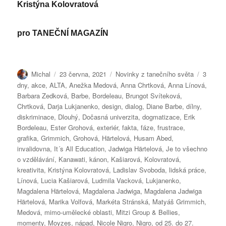
Kristýna Kolovratová
pro
TANEČNÍ MAGAZÍN
Autor:
Publikováno:
Rubriky:
Štítky:
Michal
23 června, 2021
Novinky z tanečního světa
3
dny
,
akce
,
ALTA
,
Anežka Medová
,
Anna Chrtková
,
Anna Línová
,
Barbara Zedková
,
Barbe
,
Bordeleau
,
Brungot Svíteková
,
Chrtková
,
Darja Lukjanenko
,
design
,
dialog
,
Diane Barbe
,
dílny
,
diskriminace
,
Dlouhý
,
Dočasná univerzita
,
dogmatizace
,
Erik
Bordeleau
,
Ester Grohová
,
exteriér
,
fakta
,
fáze
,
frustrace
,
grafika
,
Grimmich
,
Grohová
,
Härtelová
,
Husam Abed
,
invalidovna
,
It´s All Education
,
Jadwiga Härtelová
,
Je to všechno
o vzdělávání
,
Kanawati
,
kánon
,
Kašiarová
,
Kolovratová
,
kreativita
,
Kristýna Kolovratová
,
Ladislav Svoboda
,
lidská práce
,
Línová
,
Lucia Kašiarová
,
Ludmila Vacková
,
Lukjanenko
,
Magdalena Härtelová
,
Magdalena Jadwiga
,
Magdalena Jadwiga
Härtelová
,
Marika Volfová
,
Markéta Stránská
,
Matyáš Grimmich
,
Medová
,
mimo-umělecké oblasti
,
Mitzi Group & Bellies
,
momenty
,
Moyzes
,
nápad
,
Nicole Nigro
,
Nigro
,
od 25. do 27.