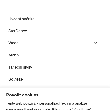
Úvodní stránka
StarDance
Zobrazit
Videa
podřazen
položky
Archiv
Taneční školy
Soutěže
Inzerce
Povolit cookies
Kontakty
Tento web používá k personalizaci reklam a analýze
návštěvnosti soubory cookie. Kliknutím na “Povolit vše”